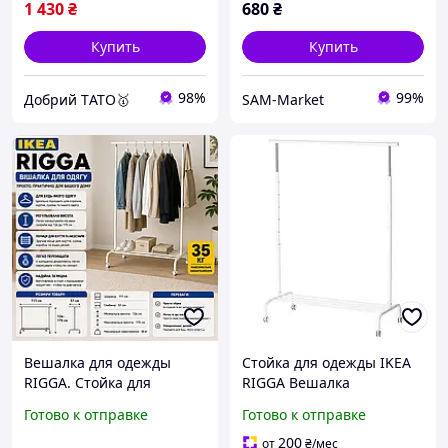
1 430
₴
680
₴
Купить
Купить
98%
99%
Добрий TАТО🥇
SAM-Market
Вешалка для одежды
Стойка для одежды IKEA
RIGGA. Стойка для
RIGGA Вешалка
одежды IKEA 502.316.30.
напольная (502.316.30)
Готово к отправке
Готово к отправке
Вешалка-стойка для
одежды IKEA
200
от
₴
/мес