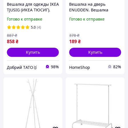
Вешалка для одежды IKEA
Вешалка на дверь
TJUSIG (ИКЕА ТЮСИГ).
ENUDDEN. Вешалка
80291707. Черная
дверная IKEA 602.516.65.
Готово к отправке
Готово к отправке
Белая вешалка на дверь
IKEA.
5.0
(4)
887
₴
378
₴
858
₴
189
₴
Купить
Купить
98%
82%
Добрий TАТО🥇
HomeShop