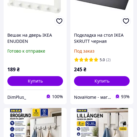
Вешак на дверь IKEA
Подкладка на стол IKEA
ENUDDEN
SKRUTT черная
602.917.46
Готово к отправке
Под заказ
5.0
(2)
189
₴
245
₴
Купить
Купить
100%
93%
DimPlus_
NovaHome - магазин товарів для дому і не тільки