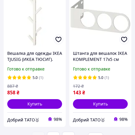
Вешалка для одежды IKEA
Штанга для вешалок IKEA
TJUSIG (ИКЕА ТЮСИГ).
KOMPLEMENT 17x5 см
60291708. Белая
Белая 702.569.31
Готово к отправке
Готово к отправке
5.0
(1)
5.0
(1)
887
₴
172
₴
858
₴
143
₴
Купить
Купить
98%
98%
Добрий TАТО🥇
Добрий TАТО🥇