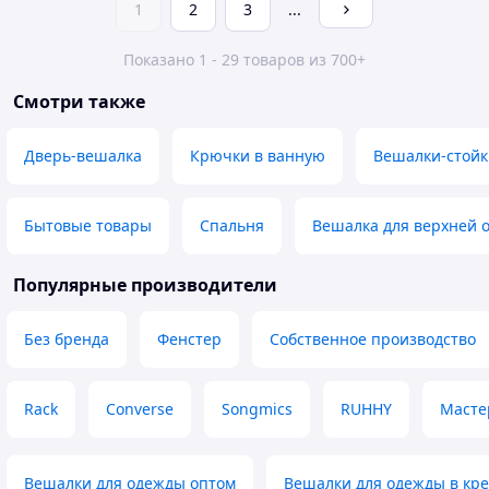
1
2
3
...
Показано 1 - 29 товаров из 700+
Смотри также
Дверь-вешалка
Крючки в ванную
Вешалки-стойк
Бытовые товары
Спальня
Вешалка для верхней 
Популярные производители
Без бренда
Фенстер
Собственное производство
Rack
Converse
Songmics
RUHHY
Масте
Вешалки для одежды оптом
Вешалки для одежды в кр