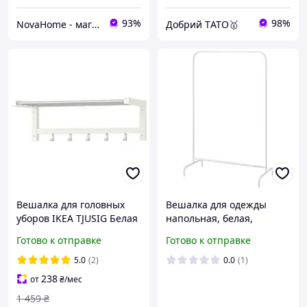
93%
98%
NovaHome - магазин товарів для дому і не тільки
Добрий TАТО🥇
Вешалка для головных
Вешалка для одежды
уборов IKEA TJUSIG Белая
напольная, белая,
401.526.33
99х152см, IKEA MULIG
Готово к отправке
Готово к отправке
601.794.34
5.0
(2)
0.0
(1)
238
от
₴
/мес
1 459
₴