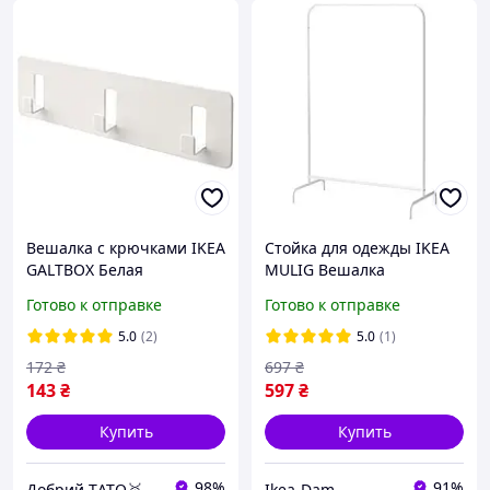
Вешалка с крючками IKEA
Стойка для одежды IKEA
GALTBOX Белая
MULIG Вешалка
105.637.11
напольная (601.794.34)
Готово к отправке
Готово к отправке
5.0
(2)
5.0
(1)
172
₴
697
₴
143
₴
597
₴
Купить
Купить
98%
91%
Добрий TАТО🥇
Ikea-Dam