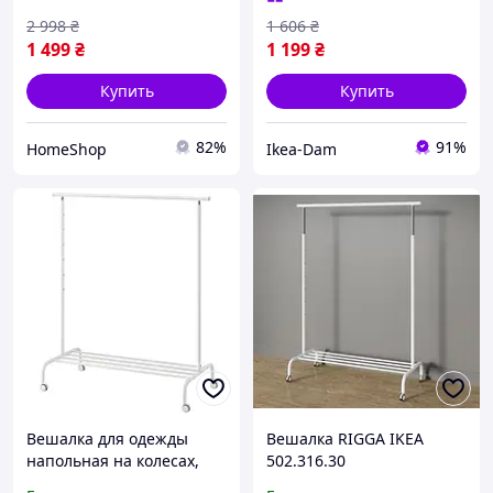
2 998
₴
1 606
₴
1 499
₴
1 199
₴
Купить
Купить
82%
91%
HomeShop
Ikea-Dam
Вешалка для одежды
Вешалка RIGGA IKEA
напольная на колесах,
502.316.30
белая, RIGGA IKEA