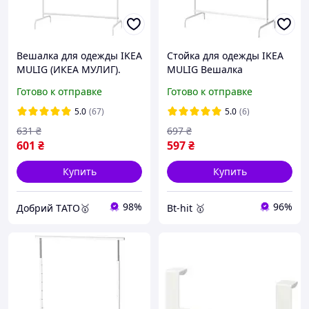
Вешалка для одежды IKEA
Стойка для одежды IKEA
MULIG (ИКЕА МУЛИГ).
MULIG Вешалка
60179434. Белая
напольная (601.794.34)
Готово к отправке
Готово к отправке
5.0
(67)
5.0
(6)
631
₴
697
₴
601
₴
597
₴
Купить
Купить
98%
96%
Добрий TАТО🥇
Bt-hit 🥇