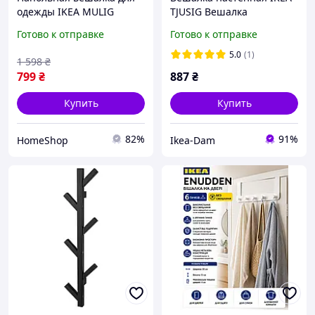
одежды IKEA MULIG
TJUSIG Вешалка
601.794.34. Вешалка -
(602.917.08)
Готово к отправке
Готово к отправке
стойка для одежды
99х152 см. Белая стойка
5.0
(1)
1 598
₴
для гардероба.
799
₴
887
₴
Купить
Купить
82%
91%
HomeShop
Ikea-Dam