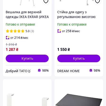
Вешалка для верхней
Стійка для одягу з
одежды IKEA EKRAR (ИКЕА
регульованою висотою
ЭКРАР). 10415594. Белая
Ікеа RIGGA 502.316.30
Готово к отправке
Готово к отправке
258
5.0
(3)
от
₴
/мес
214
от
₴
/мес
1 316
₴
1 287
₴
1 550
₴
Купить
Купить
98%
98%
Добрий TАТО🥇
DREAM HOME