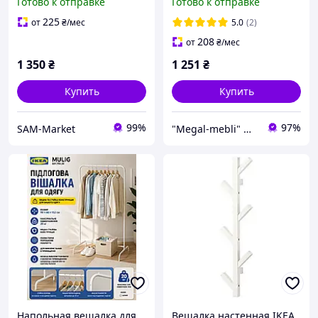
Готово к отправке
Готово к отправке
502.316.30
225
от
₴
/мес
5.0
(2)
208
от
₴
/мес
1 350
₴
1 251
₴
Купить
Купить
99%
97%
SAM-Market
"Megal-mebli" Интернет-магазин мебели и товаров для дома
Напольная вешалка для
Вешалка настенная IKEA