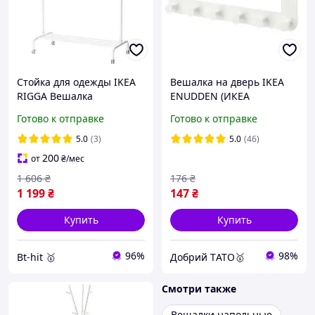
Стойка для одежды IKEA
Вешалка на дверь IKEA
RIGGA Вешалка
ENUDDEN (ИКЕА
напольная (502.316.30)
ЭНУДДЭН). 60251665.
Готово к отправке
Готово к отправке
Белая
5.0
(3)
5.0
(46)
200
от
₴
/мес
1 606
₴
176
₴
1 199
₴
147
₴
Купить
Купить
96%
98%
Bt-hit 🥇
Добрий TАТО🥇
Смотри также
Вешалки напольные