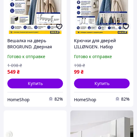
Вешалка на дверь
Крючки для дверей
BROGRUND. Дверная
LILLØNGEN. Набор
вешалка нержавеющая
крючков на дверь.
Готово к отправке
Готово к отправке
сталь IKEA 203.285.44.
Дверная вешалка IKEA
Вешалка на дверь IKEA.
101.976.71.
1 098
₴
198
₴
549
₴
99
₴
Купить
Купить
82%
82%
HomeShop
HomeShop