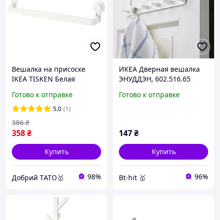
Вешалка на присоске
ИКЕА Дверная вешалка
IKEA TISKEN Белая
ЭНУДДЭН, 602.516.65
403.812.86
Готово к отправке
Готово к отправке
5.0
(1)
386
₴
358
₴
147
₴
Купить
Купить
98%
96%
Добрий TАТО🥇
Bt-hit 🥇