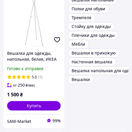
Полки для обуви
Тремпеля
Стойку для одежды
Плечики для одежды
Мебли
Вешалки в прихожую
Вешалка для одежды,
напольная, белая, ИКЕА
Настенная вешалка
EKRAR 104.155.94
Готово к отправке
Вешалка напольная для оде
5.0
(1)
Вешалки
250
от
₴
/мес
1 500
₴
Купить
99%
SAM-Market