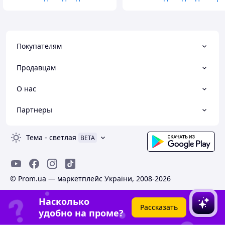
Покупателям
Продавцам
О нас
Партнеры
Тема
-
светлая
BETA
© Prom.ua — маркетплейс України, 2008-2026
Насколько
Рассказать
удобно на проме?