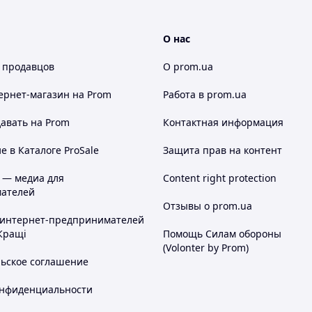
О нас
 продавцов
О prom.ua
ернет-магазин
на Prom
Работа в prom.ua
авать на Prom
Контактная информация
 в Каталоге ProSale
Защита прав на контент
 — медиа для
Content right protection
ателей
Отзывы о prom.ua
 интернет-предпринимателей
Кращі
Помощь Силам обороны
(Volonter by Prom)
льское соглашение
онфиденциальности