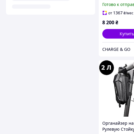
Kids ES3 LED M
Готово к отпра
подсветка на 
стойке и деке
1367
от
₴
/мес
8 200
₴
Купит
CHARGE & GO
Органайзер на
Рулевую Стойк