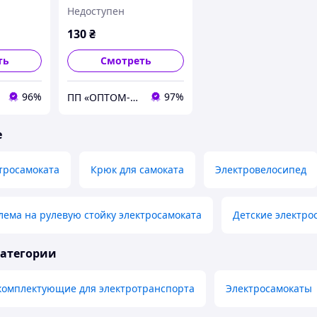
та
для электросамоката
Недоступен
365 / Pro
Ninebot
ES2 /
130
₴
ть
Смотреть
96%
97%
ПП «ОПТОМ-Ю»
е
тросамоката
Крюк для самоката
Электровелосипед
ема на рулевую стойку электросамоката
Детские электро
категории
 комплектующие для электротранспорта
Электросамокаты