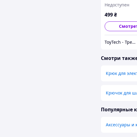
Электросамока
Недоступен
Xiaomi (Mijia M
/ Segway ES1 / 
499
₴
ES3) 2 л
Смотре
ToyTech - Трендовые Игрушки и Гаджеты 2025
Смотри такж
Крюк для элек
Крючок для шл
Популярные 
Аксессуары и