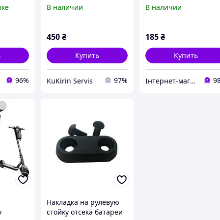
ax, LED-
электросамоката
электросамоката
вке
В наличии
В наличии
рулевой
KuKirin (Kugoo) G2 Pro /
T8854483CP
G2 Maxv
450
₴
185
₴
ь
Купить
Купить
96%
97%
9
KuKirin Servis
Інтернет-магазин NeonLemon
Накладка на рулевую
у
стойку отсека батареи