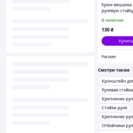
Крюк-вешалка
рулевую стойк
электросамокат
В наличии
красный - Xiao
/ PRO
130
₴
Купит
Forover
Смотри также
Кронштейн для
Крепление рул
Стойки руля
Крепление рул