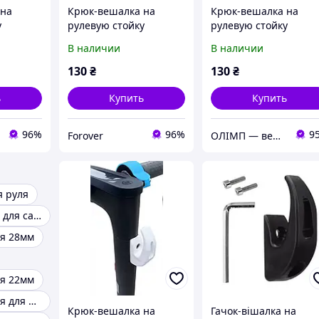
 на
Крюк-вешалка на
Крюк-вешалка на
у
рулевую стойку
рулевую стойку
а,
электросамоката,
электросамоката,
В наличии
В наличии
mi M365
черный - Xiaomi M365 /
красный - Xiaomi M36
PRO
/ PRO
130
₴
130
₴
ь
Купить
Купить
96%
96%
9
Forover
ОЛІМП — велотовары, запчасти Xiaomi и мототовары, спортивное питание
 руля
Рулевая стойка для самоката
я 28мм
я 22мм
Отбойники руля для мотоцикла
Крюк-вешалка на
Гачок-вішалка на