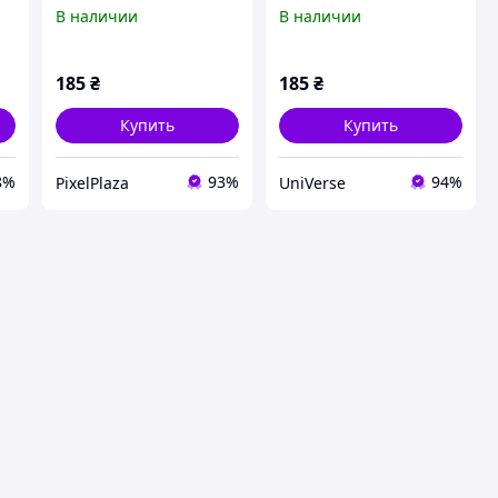
электросамоката,
электросамоката для
В наличии
В наличии
885P4E483A
сумок, P88T54483
185
₴
185
₴
Купить
Купить
8%
93%
94%
PixelPlaza
UniVerse