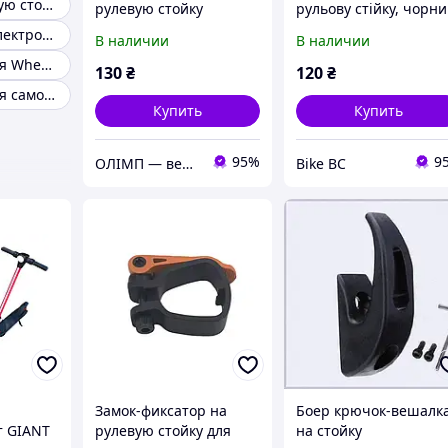
Крюк на рулевую стойку электросамоката
рулевую стойку
рульову стійку, чорн
электросамоката,
- для електросамокат
Вешалка для электросамоката
В наличии
В наличии
белый - Xiaomi M365 /
(Xiaomi M365/PRO)
Стойка для руля Wheel Stand
PRO
130
₴
120
₴
Стойка для руля самоката
Купить
Купить
95%
9
ОЛІМП — велотовары, запчасти Xiaomi и мототовары, спортивное питание
Bike BC
Замок-фиксатор на
Боер крючок-вешалк
т GIANT
рулевую стойку для
на стойку