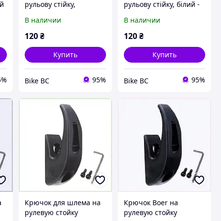
ий
рульову стійку,
рульову стійку, білий -
а
червоний - для
для електросамоката
В наличии
В наличии
електросамоката
(Xiaomi M365/PRO)
(Xiaomi M365/PRO)
120
₴
120
₴
Купить
Купить
5%
95%
95%
Bike BC
Bike BC
а
Крючок для шлема на
Крючок Boer на
рулевую стойку
рулевую стойку