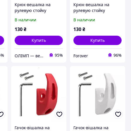
Крюк-вешалка на
Крюк-вешалка на
рулевую стойку
рулевую стойку
электросамоката,
электросамоката,
В наличии
В наличии
5
черный - Xiaomi M365 /
белый - Xiaomi M365 /
PRO
PRO
130
₴
130
₴
Купить
Купить
5%
95%
96%
ОЛІМП — велотовары, запчасти Xiaomi и мототовары, спортивное питание
Forover
Гачок-вішалка на
Гачок-вішалка на