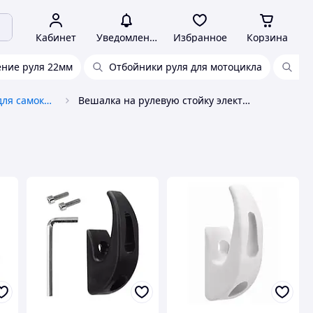
Кабинет
Уведомления
Избранное
Корзина
ние руля 22мм
Отбойники руля для мотоцикла
Кр
Запчасти и аксессуары для самокатов, скейтбордов, роликовых коньков
Вешалка на рулевую стойку электросамоката