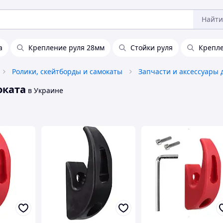
Найти
а
Крепление руля 28мм
Стойки руля
Крепле
Ролики, скейтборды и самокаты
оката
в Украине