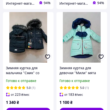
94%
94%
Интернет-магазин "GLADYS"
Интернет-магазин "GLADYS"
Зимняя куртка для
Зимняя куртка для
мальчика "Смик" со
девочки "Мили" мята
световозвращающими
Готово к отправке
Готово к отправке
элементами синяя
5.0
(1)
5.0
(1)
223
183
от
₴
/мес
от
₴
/мес
1 340
₴
1 100
₴