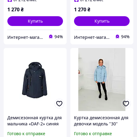
1 270
₴
1 270
₴
Купить
Купить
94%
94%
Интернет-магазин "GLADYS"
Интернет-магазин "GLADYS"
Демисезонная куртка для
Куртка демисезонная для
мальчика «DAF-2» синяя
девочки модель "30"
128-152
светло-голубая 158
Готово к отправке
Готово к отправке