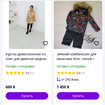
Куртка демисезонная по
Зимний комбинезон для
пояс для девочки модель
мальчика Юнг, синий с
"35" беж 146
оранжевым 92
Готово к отправке
Готово к отправке
5.0
(1)
5.0
(1)
242
от
₴
/мес
600
₴
1 450
₴
Купить
Купить