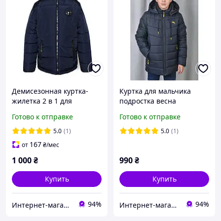
Демисезонная куртка-
Куртка для мальчика
жилетка 2 в 1 для
подростка весна
мальчика «Тайфун» синий
«Кенгуру» синяя 128
Готово к отправке
Готово к отправке
с красным 134-152
5.0
(1)
5.0
(1)
167
от
₴
/мес
1 000
₴
990
₴
Купить
Купить
94%
94%
Интернет-магазин "GLADYS"
Интернет-магазин "GLADYS"