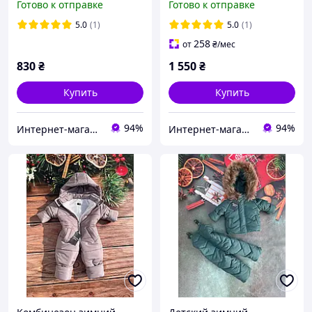
Готово к отправке
Готово к отправке
Dior черная 80-86
5.0
(1)
5.0
(1)
258
от
₴
/мес
830
₴
1 550
₴
Купить
Купить
94%
94%
Интернет-магазин "GLADYS"
Интернет-магазин "GLADYS"