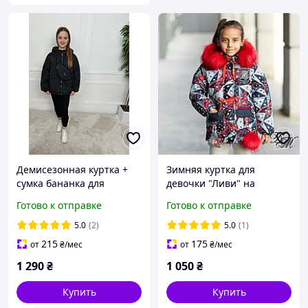
Демисезонная куртка +
Зимняя куртка для
сумка бананка для
девочки "Ливи" на
девочки черная 152
меховой подстежке +
Готово к отправке
Готово к отправке
маска в подарок, 92
5.0
(2)
5.0
(1)
215
175
от
₴
/мес
от
₴
/мес
1 290
₴
1 050
₴
Купить
Купить