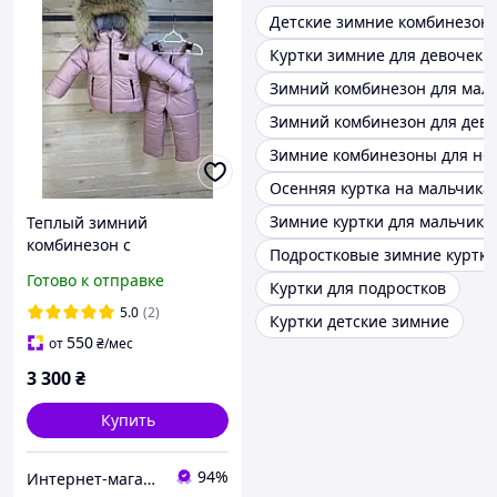
Детские зимние комбинезон
Куртки зимние для девочек
Зимний комбинезон для мал
Зимний комбинезон для дев
Зимние комбинезоны для н
Осенняя куртка на мальчика
Зимние куртки для мальчико
Теплый зимний
комбинезон с
Подростковые зимние куртки
натуральным мехом на
Готово к отправке
Куртки для подростков
девочку пудровый 86
5.0
(2)
Куртки детские зимние
550
от
₴
/мес
3 300
₴
Купить
94%
Интернет-магазин "GLADYS"