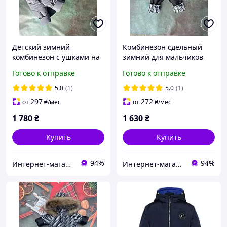
Детский зимний
Комбинезон сдельный
комбинезон с ушками на
зимний для мальчиков
мальчика серый 80-86
"Dior" черный 80-86
Готово к отправке
Готово к отправке
5.0
(1)
5.0
(1)
297
272
от
₴
/мес
от
₴
/мес
1 780
₴
1 630
₴
Купить
Купить
94%
94%
Интернет-магазин "GLADYS"
Интернет-магазин "GLADYS"