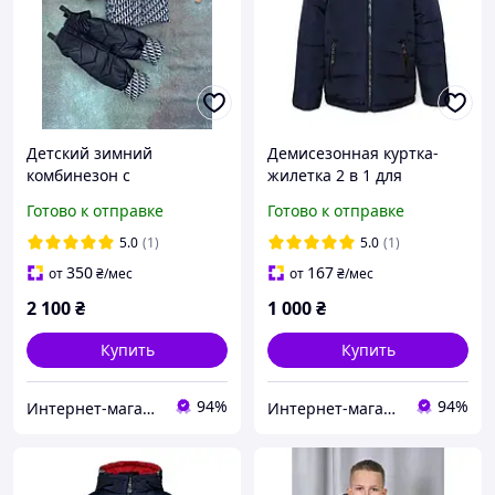
Детский зимний
Демисезонная куртка-
комбинезон с
жилетка 2 в 1 для
натуральным мехом
мальчика «Тайфун» синий
Готово к отправке
Готово к отправке
энота на мальчика "Dior"
с электрик 134-152
черный 80-86
5.0
(1)
5.0
(1)
350
167
от
₴
/мес
от
₴
/мес
2 100
₴
1 000
₴
Купить
Купить
94%
94%
Интернет-магазин "GLADYS"
Интернет-магазин "GLADYS"