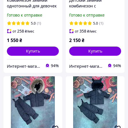
Комбинезон зимний
Детский зимний
однотонный для девочек
комбинезон с
бежевый 80-86
натуральным мехом
Готово к отправке
Готово к отправке
энота на девочек
зеленый 80-86
5.0
(1)
5.0
(1)
258
358
от
₴
/мес
от
₴
/мес
1 550
₴
2 150
₴
Купить
Купить
94%
94%
Интернет-магазин "GLADYS"
Интернет-магазин "GLADYS"