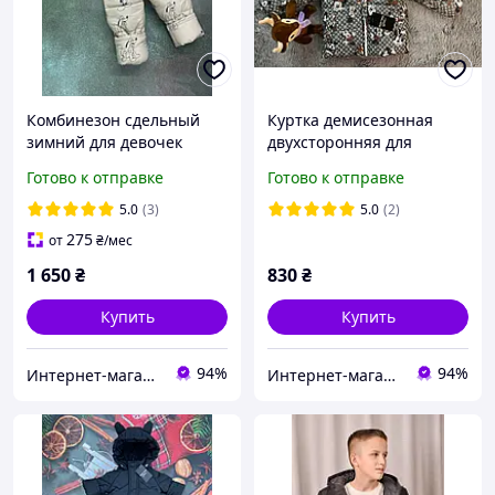
Комбинезон сдельный
Куртка демисезонная
зимний для девочек
двухсторонняя для
"Микки Маус" бежевый
девочки модель "А10"
Готово к отправке
Готово к отправке
80-86
Minnie серая 80-86
5.0
(3)
5.0
(2)
275
от
₴
/мес
1 650
₴
830
₴
Купить
Купить
94%
94%
Интернет-магазин "GLADYS"
Интернет-магазин "GLADYS"