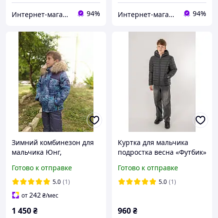
94%
94%
Интернет-магазин "GLADYS"
Интернет-магазин "GLADYS"
Зимний комбинезон для
Куртка для мальчика
мальчика Юнг,
подростка весна «Футбик»
натуральная опушка,
двухсторонняя серая
Готово к отправке
Готово к отправке
синий с серым 92
5.0
(1)
5.0
(1)
242
от
₴
/мес
1 450
₴
960
₴