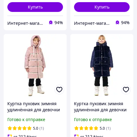
Купить
Купить
94%
94%
Интернет-магазин "GLADYS"
Интернет-магазин "GLADYS"
Куртка пуховик зимняя
Куртка пуховик зимняя
удлинённая для девочки
удлинённая для девочки
"Плюша Нью" пудра 128
"Плюша Нью" темно-
Готово к отправке
Готово к отправке
синяя 128
5.0
(1)
5.0
(1)
212
212
от
₴
/мес
от
₴
/мес