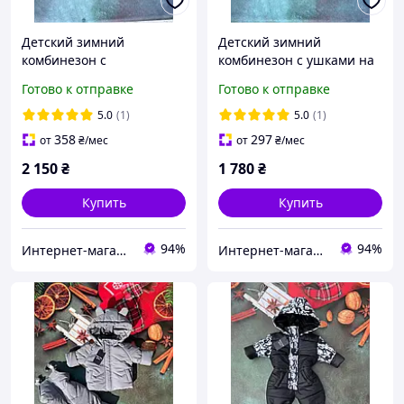
Детский зимний
Детский зимний
комбинезон с
комбинезон с ушками на
натуральным мехом
мальчика черный 80-86
Готово к отправке
Готово к отправке
энота на девочек черный
80-86
5.0
(1)
5.0
(1)
358
297
от
₴
/мес
от
₴
/мес
2 150
₴
1 780
₴
Купить
Купить
94%
94%
Интернет-магазин "GLADYS"
Интернет-магазин "GLADYS"