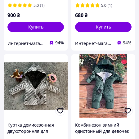
5.0
(1)
5.0
(1)
900
₴
680
₴
Купить
Купить
94%
94%
Интернет-магазин "GLADYS"
Интернет-магазин "GLADYS"
Куртка демисезонная
Комбинезон зимний
двухсторонняя для
однотонный для девочек
девочки модель "А10"
зеленый 80-86