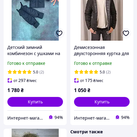
Детский зимний
Демисезонная
комбинезон с ушками на
двухсторонняя куртка для
девочек черный 80-86
мальчика подростка
Готово к отправке
Готово к отправке
«Оскар» черный с серым
128
5.0
(2)
5.0
(2)
297
175
от
₴
/мес
от
₴
/мес
1 780
₴
1 050
₴
Купить
Купить
94%
94%
Интернет-магазин "GLADYS"
Интернет-магазин "GLADYS"
Смотри также