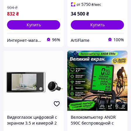
2.5 дисплей
подсветкой, обогревом и
5750
от
₴
/мес
904
₴
звуком огня
832
₴
34 500
₴
Купить
Купить
96%
100%
Интернет-магазин "КАРТОХА"
ArtiFlame
Видеоглазок цифровой с
Велокомпьютер ANDR
экраном 3.5 и камерой 2
590C беспроводной с
Мп для входной двери в
автостартом,