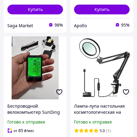
Купить
Купить
98%
95%
Saga Market
Apollo
Беспроводной
Лампа-лупа настольная
велокомпьютер SunDing
косметологическая на
SD-576C 2,5" экран
поворотном кронштейне
Готово к отправке
Готово к отправке
с Led подсветкой и 8-м
увеличением
85
от
₴
/мес
5.0
(1)