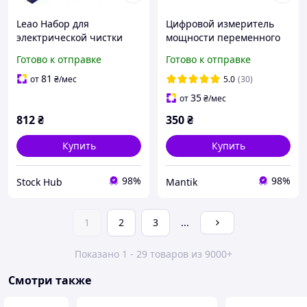
Leao Набор для
Цифровой измеритель
электрической чистки
мощности переменного
зубов со светодиодным
тока Розетка со
Готово к отправке
Готово к отправке
экраном и подсветкой для
счетчиком
удаления зубного камня
электроэнергии
81
от
₴
/мес
5.0
(30)
(Подсветка и аккумулятор)
35
от
₴
/мес
812
₴
350
₴
Купить
Купить
98%
98%
Stock Hub
Mantik
1
2
3
...
Показано 1 - 29 товаров из 9000+
Смотри также