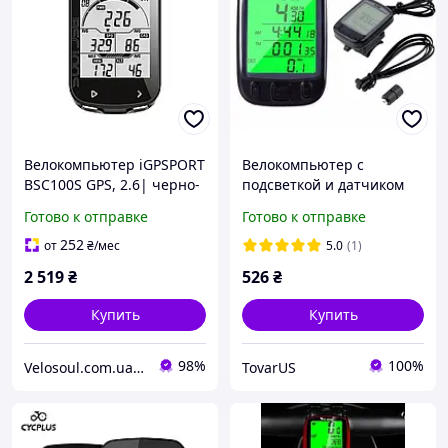
Велокомпьютер iGPSPORT
Велокомпьютер с
BSC100S GPS, 2.6| черно-
подсветкой и датчиком
белый экран, ANT+,
температуры Датчик
Готово к отправке
Готово к отправке
Bluetooth, IPX7
скорости велосипеда
252
от
₴
/мес
5.0
(1)
2 519
₴
526
₴
Купить
Купить
98%
100%
Velosoul.com.ua — магазин качественных велотоваров от известных брендов.
TovarUS