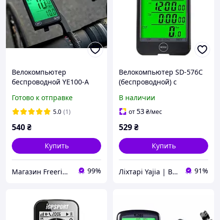
Велокомпьютер
Велокомпьютер SD-576C
беспроводной YE100-A
(беспроводной) с
одометр, спидометр,
подсветкой экрана
Готово к отправке
В наличии
большой экран
53
5.0
(1)
от
₴
/мес
540
₴
529
₴
Купить
Купить
99%
91%
Магазин Freeride - вело и спорт товары
Ліхтарі Yajia | Bailong | Police