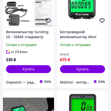
Велокомпьютер Sunding
Беспроводной
SD - 568AE спидометр
велокомпьютер West
подсветка 23 функции
Biking 0702054 Green
Готово к отправке
Готово к отправке
велосипедный с большим
экраном подсветкой
23
от
₴
/мес
810
₴
спидометр 4шт
230
₴
675
₴
Купить
Купить
99%
99%
Diapazon — радіостанції та аксесуари
Mobiloz - интернет-магазин Мобилоз