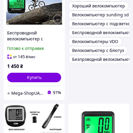
Хороший велокомпьютер
Велокомпьютер sunding sd 5
Велокомпьютер с подсветкой
Беспроводной велокомпьюте
Беспроводной
велокомпьютер с
Велокомпьютеры VDO
большим экраном,
Готово к отправке
Велокомпьютер с блютуз
велосипедный
компьютер, спидометр на
145
от
₴
/мес
Безпроводной велокомпьют
велосипед UWB875
1 450
₴
Купить
97%
⭐️ Mega-ShopUA.com.ua