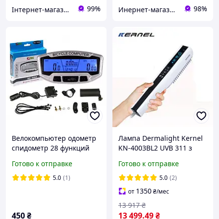
99%
98%
Інтернет-магазин Шок ціни ok!=)
Инернет-магазин Вело-тема
Велокомпьютер одометр
Лампа Dermalight Kernel
спидометр 28 функций
KN-4003BL2 UVB 311 з
Sunding SD-558A
(псориаза, витилиго,
Готово к отправке
Готово к отправке
проводной с подсветкой
экзема),с гребнем и
встройки
5.0
(1)
5.0
(2)
1350
от
₴
/мес
13 917
₴
450
₴
13 499
.49
₴