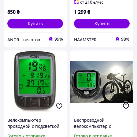
216
от
₴
/мес
850
₴
1 299
₴
Купить
Купить
99%
98%
ANDR - велотовары та умный дом
HAAMSTER
Велокомпьютер
Беспроводной
проводной с подсветкой
велокомпьютер с
Sunding
подсветкой SunDing
Готово к отправке
Готово к отправке