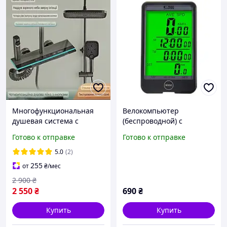
Многофункциональная
Велокомпьютер
душевая система с
(беспроводной) с
термостатом, подсветкой
подсветкой экрана,
Готово к отправке
Готово к отправке
и цифровым дисплеем з
waterproof, 32 функций,
подовжувачем
2.5 дисплей
5.0
(2)
255
от
₴
/мес
2 900
₴
2 550
₴
690
₴
Купить
Купить