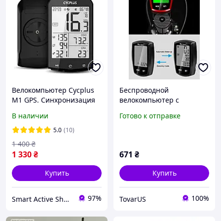
Велокомпьютер Cycplus
Беспроводной
M1 GPS. Синхронизация
велокомпьютер с
со Strava, поддержка
подсветкой, датчиком
В наличии
Готово к отправке
датчиков пульса, каденса,
температуры,
2 крепления, Type C
автодвижением, часами,
5.0
(10)
калории
1 400
₴
1 330
₴
671
₴
Купить
Купить
97%
100%
Smart Active Shop - розумний магазин
TovarUS