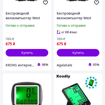
Беспроводной
Беспроводной
велокомпьютер West
велокомпьютер West
Biking 0702054 Green
Biking 0702054 Green
Готово к отправке
Готово к отправке
велосипедный с большим
велосипедный с большим
экраном подсветкой
экраном подсветкой
68
от
₴
/мес
спидометр
спидометр
783
₴
783
₴
675
₴
675
₴
Купить
Купить
98%
95%
KRONS интернет- магазин
AgalaSale