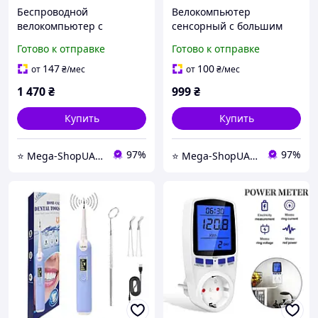
Беспроводной
Велокомпьютер
велокомпьютер с
сенсорный с большим
большим экраном,
экраном, велосипедный
Готово к отправке
Готово к отправке
велосипедный
компьютер, спидометр на
компьютер, спидометр на
велосипед SunDіng
147
100
от
₴
/мес
от
₴
/мес
велосипед Wеst Biking
DE7311
1 470
₴
999
₴
NB54
Купить
Купить
97%
97%
⭐️ Mega-ShopUA.com.ua
⭐️ Mega-ShopUA.com.ua