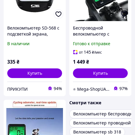
Велокомпьютер SD-568 с
Беспроводной
подсветкой экрана,
велокомпьютер с
waterproof, 23 функции
большим экраном Xoodiy
В наличии
Готово к отправке
(блистер)
HY35. Велосипедный
компьютер, спидометр на
145
от
₴
/мес
велосипед
335
₴
1 449
₴
Купить
Купить
94%
97%
ПРИКУПИ
⭐️ Mega-ShopUA.com.ua
Смотри также
Велокомпьютер беспроводн
Велокомпьютер проводной
Велокомпьютер sb 318