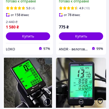
Готово к отправке
Готово к отправке
квартиру
велоспидометр,
спидометр на велосипед,
5.0
(4)
4.9
(10)
с большим экраном
158
78
от
₴
/мес
от
₴
/мес
2 440
₴
1 580
₴
775
₴
Купить
Купить
97%
99%
LOKO
ANDR - велотовары та умный дом