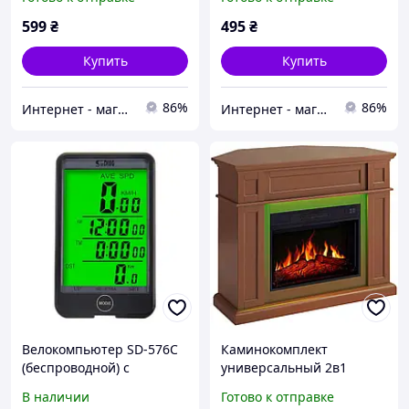
599
₴
495
₴
Купить
Купить
86%
86%
Интернет - магазин Artis
Интернет - магазин Artis
Велокомпьютер SD-576C
Каминокомплект
(беспроводной) с
универсальный 2в1
подсветкой экрана,
ArtiFlame Linz AF23S
В наличии
Готово к отправке
waterproof, 32 функций,
коричневый с LED