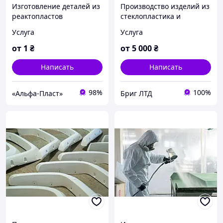
Изготовление деталей из
Производство изделий из
реактопластов
стеклопластика и
оснастки
Услуга
Услуга
от
1
₴
от
5 000
₴
Написать
Написать
98%
100%
«Альфа-Пласт»
Бриг ЛТД