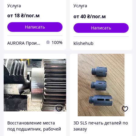
стеклотекстолита по
Услуга
Услуга
вашему раскрою
от
18
₴/пог.м
от
40
₴/пог.м
Написать
Написать
100%
AURORA Производственная компания
klishehub
Восстановление места
3D SLS печать деталей по
под подшипник, рабочей
заказу
поверхности сальников