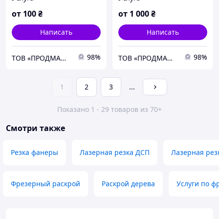
пресс-форм
от
100
₴
от
1 000
₴
Написать
Написать
98%
98%
ТОВ «ПРОДМАШ МВ»
ТОВ «ПРОДМАШ МВ»
1
2
3
...
Показано 1 - 29 товаров из 70+
Смотри также
Резка фанеры
Лазерная резка ДСП
Лазерная рез
Фрезерный раскрой
Раскрой дерева
Услуги по ф