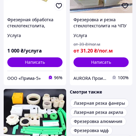
Фрезерная обработка
Фрезеровка и резка
стеклотекстолита,
стеклотекстолита на ЧПУ
гетинакса, текстолита
качественные детали
Услуга
Услуга
от
39
₴/пог.м
1 000
₴/услуга
от
31
.20
₴/пог.м
Написать
Написать
96%
100%
ООО «Прима-5»
AURORA Производственная компания
Смотри также
Лазерная резка фанеры
Лазерная резка акрила
Фрезеровка алюминия
Фрезеровка мдф