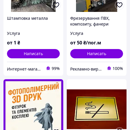
Штамповка металла
Фрезерування ПВХ,
композиту, фанери
Услуга
Услуга
от
1
₴
от
50
₴/пог.м
Написать
Написать
99%
100%
Интернет-магазин AVTO запчасти
Рекламно-виробниче підприємство в Полтаві «МАРС-РЕКЛАМА»