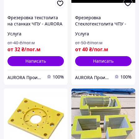
Фрезеровка текстолита
Фрезеровка
на станках ЧПУ - AURORA
Стеклотекстолита ЧПУ -
Точное Решение от
Услуга
Услуга
AURORA
от
40
₴/пог.м
от
50
₴/пог.м
от
32
₴/пог.м
от
40
₴/пог.м
Написать
Написать
100%
100%
AURORA Производственная компания
AURORA Производственная компания