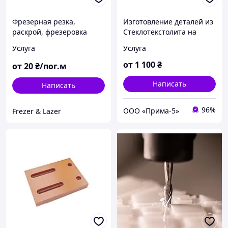
Фрезерная резка,
Изготовление деталей из
раскрой, фрезеровка
Стеклотекстолита на
Композитного алюминия
станке ЧПУ
Услуга
Услуга
от
1 100
₴
от
20
₴/пог.м
Написать
Написать
96%
ООО «Прима-5»
Frezer & Lazer