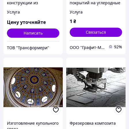
конструкции из
покрытий на углеродные
стеклопластика.
материалы
Услуга
Услуга
Промышленные емкости,
корпуса, нестандартные
1
₴
Цену уточняйте
детали.
Связаться
Написать
92%
ООО "Графит-Мастер"
ТОВ "Трансформери"
Изготовление купольного
Фрезеровка композита
свода