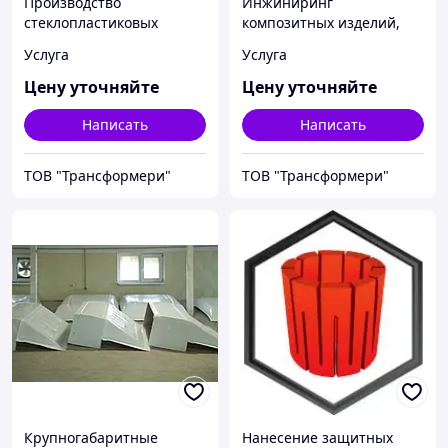
Производство
Инжиниринг
стеклопластиковых
композитных изделий,
АВТОКОМПОНЕНТОВ:
Серийное исполнение
Услуга
Услуга
кузовы, крыши, обвесы
изделий из
(серийное исполнение)
стеклопластика по заказу
Цену уточняйте
Цену уточняйте
Написать
Написать
ТОВ "Трансформери"
ТОВ "Трансформери"
Крупногабаритные
Нанесение защитных