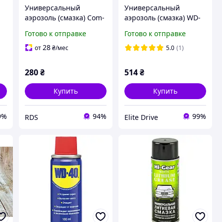
Универсальный
Универсальный
аэрозоль (смазка) Com-
аэрозоль (смазка) WD-
Plex (WD-40 400)
40 600 мл
Готово к отправке
Готово к отправке
(5032227480100)
28
от
₴
/мес
5.0
(1)
280
₴
514
₴
Купить
Купить
9%
94%
99%
RDS
Elite Drive