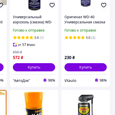
Универсальный
Оригинал WD-40
40
аэрозоль (смазка) WD-
Универсальная смазка
40 Smart Straw 420 мл
Аэрозоль 200 мл
Готово к отправке
Готово к отправке
(124W700051)
5.0
(1)
5.0
(2)
57
от
₴
/мес
650
₴
572
₴
230
₴
Купить
Купить
0%
98%
98%
"АвтоДім"
VXauto