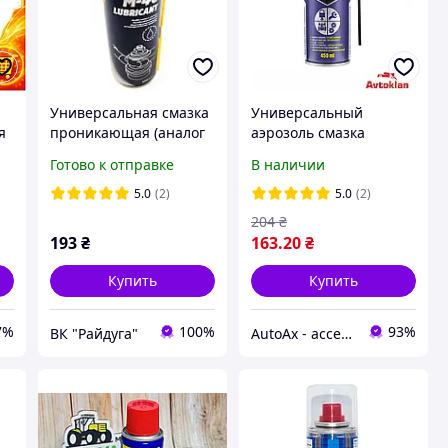
Универсальная смазка
Универсальный
я
проникающая (аналог
аэрозоль смазка
WD-40) аэрозоль
многоцелевая спрей
Готово к отправке
В наличии
(лучший жидкий ключ)
450ml "COBRA"
MANNOL (9899) 450мл
NX45600 NX-40
5.0
(2)
5.0
(2)
и
"PROFESSIONAL"с
204
₴
апликатором
193
₴
163
.20
₴
Купить
Купить
7%
100%
93%
ВК "Райдуга"
AutoAx - accessory