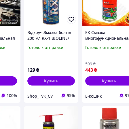
я
Відкруч.Змазка болтів
EK Смазка
нальная
200 мл RX-1 BIOLINE/
многофункциональна
ь K2 07
УНІВЕРСАЛЬНЕ
Wurth Multi 150мл
вке
Готово к отправке
Готово к отправке
Purpose
МАСТИЛО/ аерозоль
Original Design
икона)
универсальный
аэрозоль для смазки 
599
₴
за HFX17_E
129
₴
443
₴
ь
Купить
Купить
100%
95%
9
Shop_TVK_CV
Е-кошик