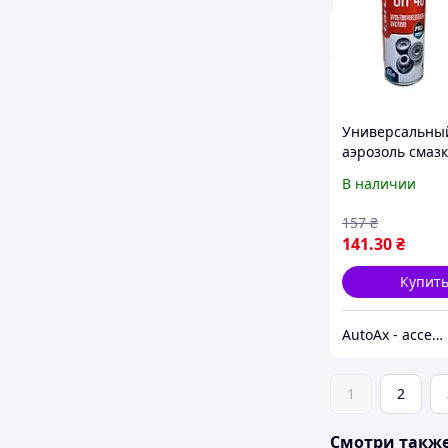
Универсальны
аэрозоль смаз
многоцелевая 
В наличии
многофункцио
450 мл CarLife 
157
₴
(CF452)
141
.30
₴
Купит
AutoAx - accessory
1
2
Смотри такж