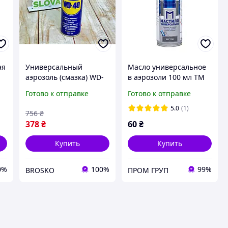
ая
Универсальный
Масло универсальное
аэрозоль (смазка) WD-
в аэрозоли 100 мл TM
40 200 мл ( Аналог )
RECTOR
Готово к отправке
Готово к отправке
5.0
(1)
756
₴
378
₴
60
₴
Купить
Купить
0%
100%
99%
BROSKO
ПРОМ ГРУП