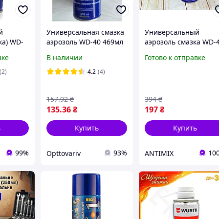
й
Универсальная смазка
Универсальный
ка) WD-
аэрозоль WD-40 469мл
аэрозоль смазка WD-
W700016)
для защиты от
вке
В наличии
Готово к отправке
коррозии и ухода за
механизмами 400 мл
(2)
4.2
(4)
157
.92
₴
394
₴
135
.36
₴
197
₴
ь
Купить
Купить
99%
93%
10
Opttovariv
ANTIMIX