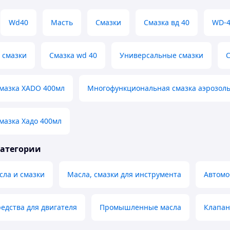
Wd40
Масть
Смазки
Смазка вд 40
WD-4
 смазки
Смазка wd 40
Универсальные смазки
С
смазка XADO 400мл
Многофункциональная смазка аэрозол
мазка Хадо 400мл
категории
сла и смазки
Масла, смазки для инструмента
Автомо
едства для двигателя
Промышленные масла
Клапан