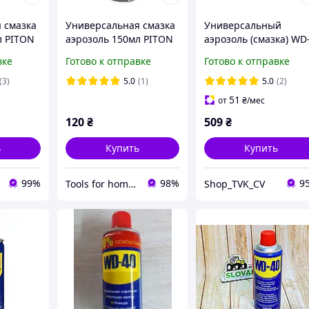
 смазка
Универсальная смазка
Универсальный
л PITON
аэрозоль 150мл PITON
аэрозоль (смазка) WD
40 400 мл ( Аналог )
вке
Готово к отправке
Готово к отправке
(3)
5.0
(1)
5.0
(2)
51
от
₴
/мес
120
₴
509
₴
ь
Купить
Купить
99%
98%
9
Tools for home -Інструменти для дому
Shop_TVK_CV