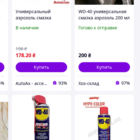
Универсальный
WD-40 универсальная
-
аэрозоль смазка
смазка аэрозоль 200 мл
многоцелевая спрей с
защита от коррозии,
В наличии
Готово к отправке
апликатором носиком
устранение скрипа и
CARLIFE 450ml CF453
влаги, смазка
MULTIFUNCTIONAL
198
₴
178
.20
₴
200
₴
Купить
Купить
5%
93%
97%
AutoAx - accessory
Хоз-склад