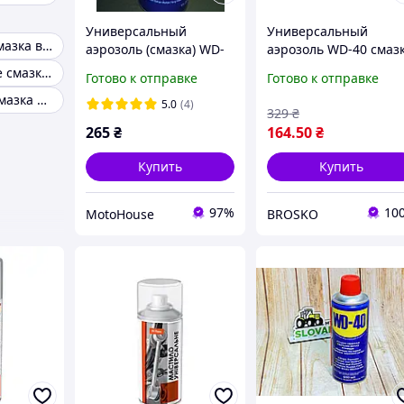
Универсальный
Универсальный
Аэрозольная смазка вд40
аэрозоль (смазка) WD-
аэрозоль WD-40 смаз
40 400 мл
для дома и
Консистентные смазки для автомобилей
Готово к отправке
Готово к отправке
производства защит
Силиконовая смазка аэрозоль 450 мл
от коррозии очистка
5.0
(4)
329
₴
деталей 200 мл
265
₴
164
.50
₴
Купить
Купить
97%
10
MotoHouse
BROSKO