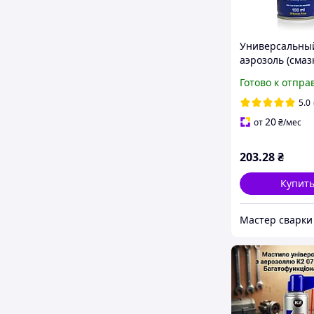
Универсальны
аэрозоль (смаз
40 100 мл (124
Готово к отпра
5.0
20
от
₴
/мес
203
.28
₴
Купит
Мастер сварки