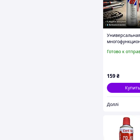
Универсальна
многофункцио
смазка-аэрозол
Готово к отпра
(250мл) Multi-
Spray (Без сил
159
₴
Купит
Доллі