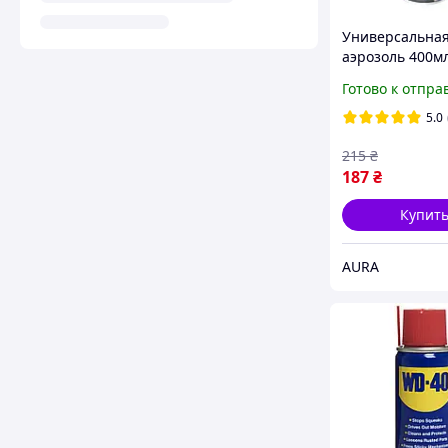
Универсальная
аэрозоль 400м
Готово к отпра
5.0
215
₴
187
₴
Купит
AURA