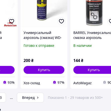
й
Универсальный
BARREL Универсальн
ка
аэрозоль (смазка) WD-
смазка аэрозоль
спрей
40 200 мл
Готово к отправке
В наличии
нальная
CR-40
200
₴
144
₴
ь
Купить
Купить
93%
97%
9
Хоз-склад
AvtoMagaz
3
...
Вперед
Показано 1 - 29 товаров из 500+
е