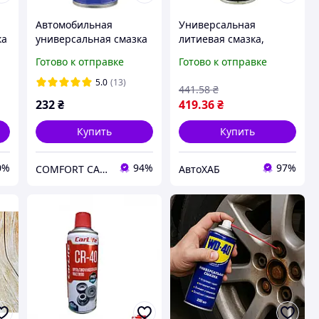
Автомобильная
Универсальная
ка
универсальная смазка
литиевая смазка,
(аэрозоль) 100 мл WD-
аэрозоль 312 г
Готово к отправке
Готово к отправке
а
40
5.0
(13)
441
.58
₴
232
₴
419
.36
₴
Купить
Купить
0%
94%
97%
COMFORT CAR Интернет магазин
АвтоХАБ