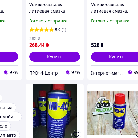
я
Универсальная
Универсальная
а,
литиевая смазка
литиевая смазка,
(аэрозоль) Hi-Gear
аэрозоль 312 г кол в
вке
Готово к отправке
Готово к отправке
HG5504 (142 г)
упак 12шт
5.0
(1)
282
₴
268
.44
₴
528
₴
ь
Купить
Купить
97%
97%
9
ПРОФІ-Центр
Інтернет-магазин "Запчастини до авто і не тільки"
льные
Смазки для автомобилей
золе
для авто