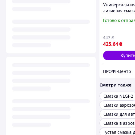
Универсальна
литиевая смазк
аэрозоль 312 г
Готово к отпра
447
₴
425
.64
₴
Купит
ПРОФІ-Центр
Смотри также
Смазка NLGI-2
Смазки аэрозо
Смазка в аэро
Густая смазка 