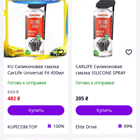
KU Силиконовая смазка
CARLIFE Силиконовая
CarLife Universal Fit 450мл
смазка SILICONE SPRAY
профессиональная
Professional 450
Готово к отправке
Готово к отправке
антифрикционная
защита для дверей и
633
₴
Uni2L_K
482
₴
205
₴
Купить
Купить
100%
99%
KUPICOM.TOP
Elite Drive