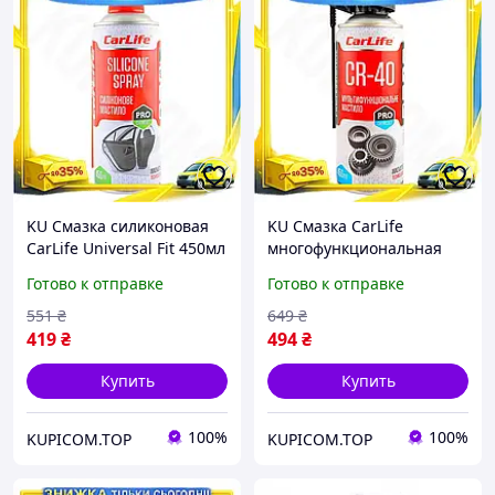
KU Смазка силиконовая
KU Смазка CarLife
CarLife Universal Fit 450мл
многофункциональная
спрей для защиты от
Universal Fit 450мл для
Готово к отправке
Готово к отправке
замерзания дверных
механизмов и узлов
замков и смаз Uni2L_K
универсальное средств
551
₴
649
₴
Uni2L_K
419
₴
494
₴
Купить
Купить
100%
100%
KUPICOM.TOP
KUPICOM.TOP