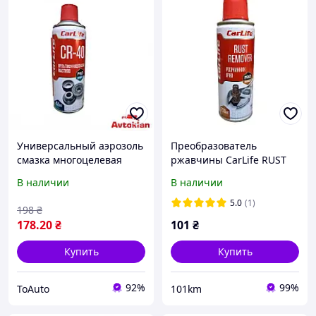
Универсальный аэрозоль
Преобразователь
смазка многоцелевая
ржавчины CarLife RUST
спрей с апликатором
REMOVER CF201 200мл
В наличии
В наличии
носиком CARLIFE 450ml
CF453 MULTIFUNCTIONAL
5.0
(1)
198
₴
178
.20
₴
101
₴
Купить
Купить
92%
99%
ToAuto
101km