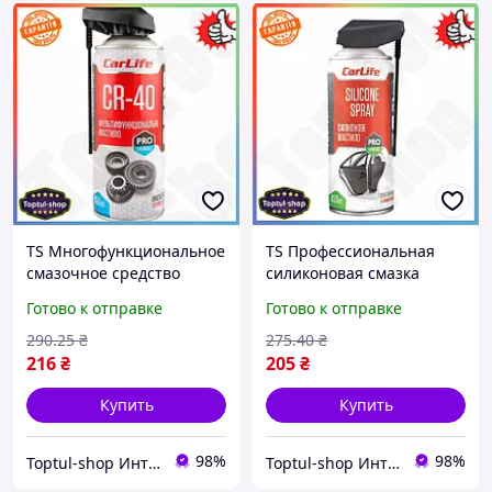
TS Многофункциональное
TS Профессиональная
смазочное средство
силиконовая смазка
CarLife 450 Extra Line мл
CarLife 450 Extra Line мл
Готово к отправке
Готово к отправке
аэрозоль для защиты
для авто защитная
металла и плас SHT55_Q
смазка для резинок
290
.25
₴
275
.40
₴
SHT55_Q
216
₴
205
₴
Купить
Купить
98%
98%
Toptul-shop Интернет магазин
Toptul-shop Интернет магазин