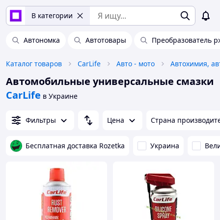
В категории
Автономка
Автотовары
Преобразователь р
Каталог товаров
CarLife
Авто - мото
Автомобильные универсальные смазки
CarLife
в Украине
Фильтры
Цена
Страна производит
Бесплатная доставка Rozetka
Украина
Вел