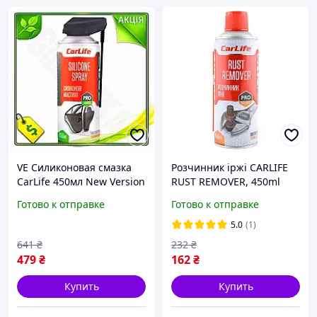
VE Силиконовая смазка
Розчинник іржі CARLIFE
CarLife 450мл New Version
RUST REMOVER, 450ml
антифрикционная
(24шт/уп)
Готово к отправке
Готово к отправке
защита для дверей и
замков устранение
5.0
(1)
N6W_VER
641
₴
232
₴
479
₴
162
₴
Купить
Купить