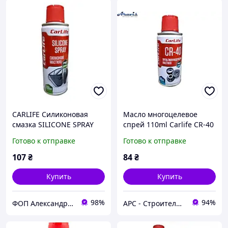
CARLIFE Силиконовая
Масло многоцелевое
смазка SILICONE SPRAY
спрей 110ml Carlife CR-40
200
Универсальная CF112
Готово к отправке
Готово к отправке
107
₴
84
₴
Купить
Купить
98%
94%
ФОП Александрова Ірина Анатоліївна
АРС - Строительный интернет-гипермаркет