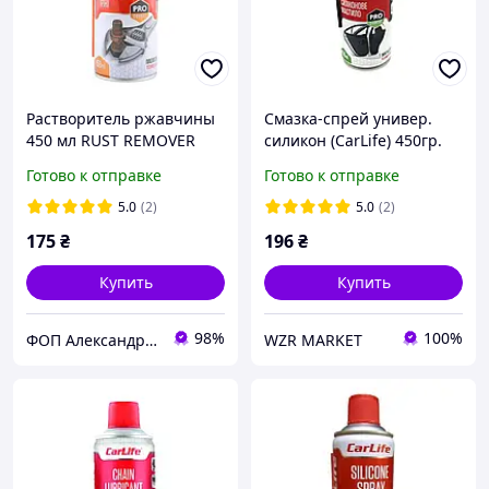
Растворитель ржавчины
Смазка-спрей универ.
450 мл RUST REMOVER
силикон (CarLife) 450гр.
CarLife
(Professional)
Готово к отправке
Готово к отправке
5.0
(2)
5.0
(2)
175
₴
196
₴
Купить
Купить
98%
100%
ФОП Александрова Ірина Анатоліївна
WZR MARKET