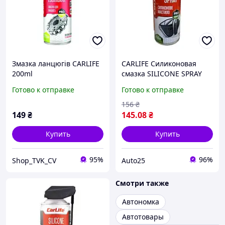
Змазка ланцюгів CARLIFE
CARLIFE Силиконовая
200ml
смазка SILICONE SPRAY
450
Готово к отправке
Готово к отправке
156
₴
149
₴
145
.08
₴
Купить
Купить
95%
96%
Shop_TVK_CV
Auto25
Смотри также
Автономка
Автотовары