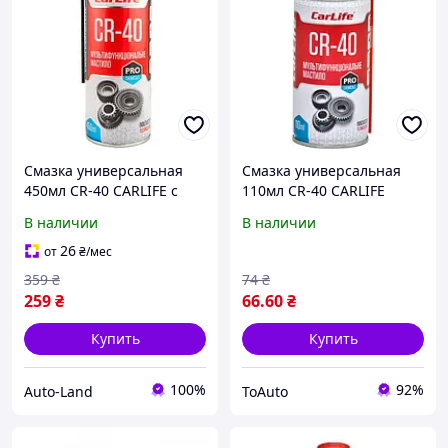
Смазка универсальная
Смазка универсальная
450мл CR-40 CARLIFE с
110мл CR-40 CARLIFE
аппликатором (CF112)
(CF112)
В наличии
В наличии
26
от
₴
/мес
359
₴
74
₴
259
₴
66
.60
₴
Купить
Купить
100%
92%
Auto-Land
ToAuto