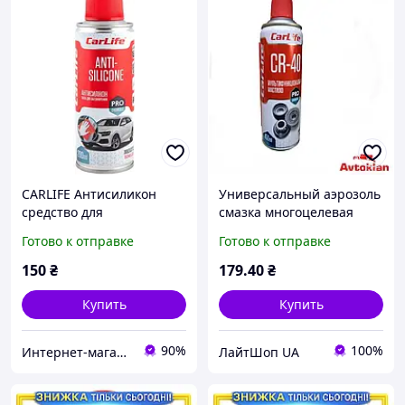
CARLIFE Антисиликон
Универсальный аэрозоль
средство для
смазка многоцелевая
обезжиривания ANTI-
спрей
Готово к отправке
Готово к отправке
SILICONE
многофункциональная
450 мл CarLife CR-40
150
₴
179
.40
₴
(CF452)
Купить
Купить
90%
100%
Интернет-магазин 100 Микрон
ЛайтШоп UA