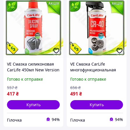
VE Смазка силиконовая
VE Смазка CarLife
CarLife 450мл New Version
многофункциональная
спрей для защиты от
450мл New Version для
Готово к отправке
Готово к отправке
замерзания дверных
механизмов и узлов
замков и смазки N6W_VER
универсальное средство
557
₴
656
₴
N6W_VER
417
₴
491
₴
Купить
Купить
94%
94%
Гілочка
Гілочка