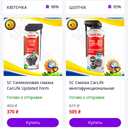
98%
95%
КВІТОЧКА
ШОПЧІК
SC Силиконовая смазка
SC Смазка CarLife
CarLife Updated Form
многофункциональная
200мл профессиональная
Updated Form 450мл для
Готово к отправке
Готово к отправке
антифрикционная смазка
механизмов и узлов
для защиты от CH2_99K
универсальное средство
492
₴
671
₴
CH2_99K
370
₴
505
₴
Купить
Купить