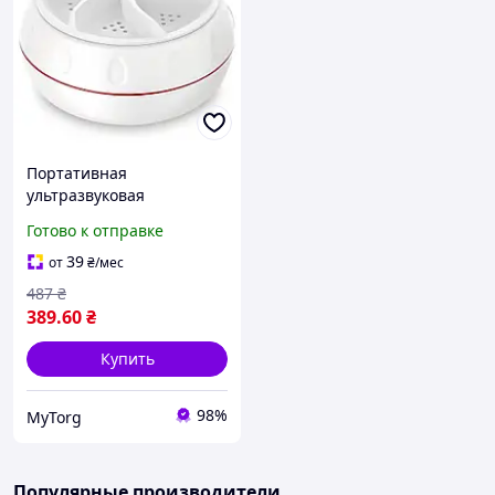
Портативная
ультразвуковая
стиральная машина
Готово к отправке
мини с USB Белый
39
от
₴
/мес
487
₴
389
.60
₴
Купить
98%
MyTorg
Популярные производители