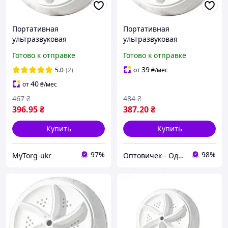
Портативная
Портативная
ультразвуковая
ультразвуковая
стиральная машина
стиральная машина
Готово к отправке
Готово к отправке
мини с USB Белый
мини с USB Белый Хіт
продажу!
39
5.0
(2)
от
₴
/мес
40
от
₴
/мес
467
₴
484
₴
396
.95
₴
387
.20
₴
Купить
Купить
97%
98%
MyTorg-ukr
Оптовичек - Одесса