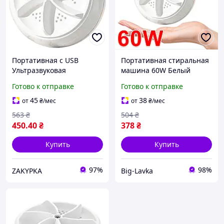
Портативная с USB
Портативная стиральная
Ультразвуковая
машина 60W Белый
стиральная машина
Готово к отправке
Готово к отправке
Белый
45
38
от
₴
/мес
от
₴
/мес
563
₴
504
₴
450
.40
₴
378
₴
Купить
Купить
97%
98%
ZAKYPKA
Big-Lavka