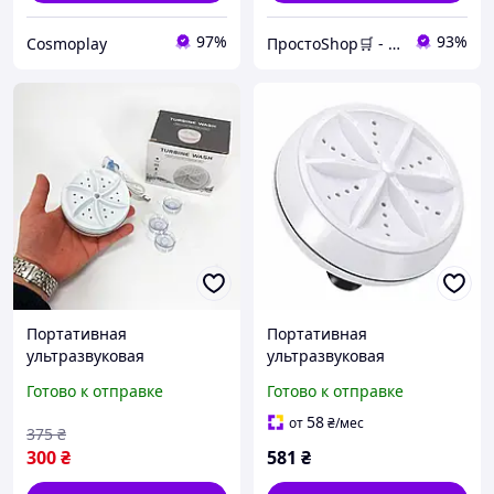
97%
93%
Cosmoplay
ПростоShop🛒 - онлайн магазин простых товаров💡
Портативная
Портативная
ультразвуковая
ультразвуковая
стиральная машина,
стиральная машина,
Готово к отправке
Готово к отправке
компактная и удобная для
Мини стиральная
стирки в дороге
машина автомат GB-81
58
от
₴
/мес
375
₴
300
₴
581
₴