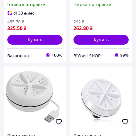
ультразвуковая
ультразвуковая
Готово к отправке
Готово к отправке
стиральная машинка с
стиральная машинка с
кабелем MA-2 USB для
кабелем MA-2 USB для
33
от
₴
/мес
путешествий и дома Ave
путешествий и дома
455
.70
₴
292
₴
325
.50
₴
262
.80
₴
Купить
Купить
100%
99%
Bazario.ua
BIGsell-SHOP
Портативная
Портативная