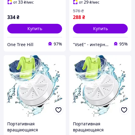
QG-69
Складная машина MP-34
33
29
от
₴
/мес
от
₴
/мес
576
₴
334
₴
288
₴
Купить
Купить
97%
95%
One Tree Hill
"VseE" - интернет-магазин тактического военного снаряжения | Собственное производство | туризма
Портативная
Портативная
вращающаяся
вращающаяся