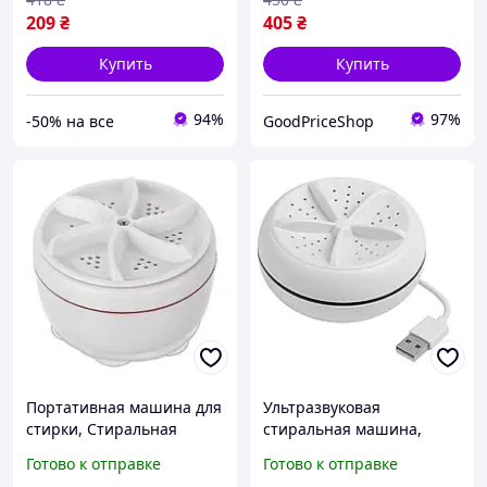
209
₴
405
₴
Купить
Купить
94%
97%
-50% на все
GoodPriceShop
Портативная машина для
Ультразвуковая
стирки, Стиральная
стиральная машина,
машина переносная
Складная стиральная
Готово к отправке
Готово к отправке
Портативная стиральная
машинка в частный дом