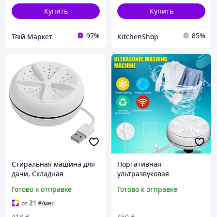
Купить
Купить
97%
85%
Твій Маркет
KitchenShop
Стиральная машина для
Портативная
дачи, Складная
ультразвуковая
стиральная машина
стиральная машина
Готово к отправке
Готово к отправке
Ультразвуковая QE-84
мини машинка для
стирки белья usb,
21
от
₴
/мес
Малогабаритная машина
418
₴
450
₴