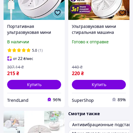
Портативная
Ультразвуковая мини
ультразвуковая мини
стиральная машина
стиральная машина от
портативная для стирки
В наличии
Готово к отправке
USB, TURBINE WASH /
белья одежды USB Mini
Вращающаяся
Wash
5.0
(1)
стиральная машинка
22
от
₴
/мес
307
.14
₴
440
₴
215
₴
220
₴
Купить
Купить
96%
89%
TrendLand
SuperShop
Смотри также
Антивибрационные подставк