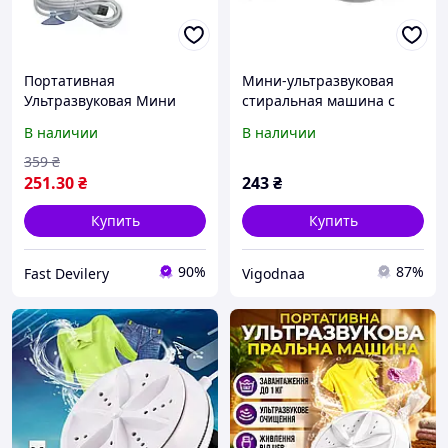
Портативная
Мини-ультразвуковая
Ультразвуковая Мини
стиральная машина с
Стиральная Машина MA-
кабелем MA-2
В наличии
В наличии
2 USB! Полезный
359
₴
251
.30
₴
243
₴
Купить
Купить
90%
87%
Fast Devilery
Vigodnaa