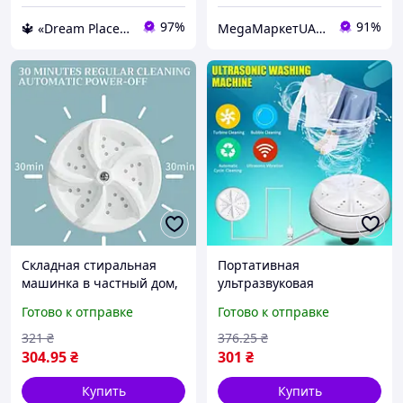
97%
91%
🔱 «Dream Place» Компетентность! Качество товара! Быстрая отправка! ✅
MegaМаркетUA — ваш заказ уже в пути 🚚📦✨
Складная стиральная
Портативная
машинка в частный дом,
ультразвуковая
Стиральная машина для
стиральная машина,
Готово к отправке
Готово к отправке
общежития Складная
компактная для удобного
машина JT-15
использования в
321
₴
376
.25
₴
поездках и путешествиях
304
.95
₴
301
₴
Купить
Купить