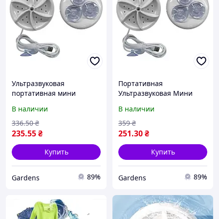
Ультразвуковая
Портативная
портативная мини
Ультразвуковая Мини
стиральная машинка MA-
Стиральная Машина MA-
В наличии
В наличии
2 турбина на присосках,
2 USB! Лучшая цена
подключение USB и !
336
.50
₴
359
₴
BEST! Лучшая
235
.55
₴
251
.30
₴
Купить
Купить
89%
89%
Gardens
Gardens