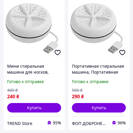
Мини стиральная
Портативная стиральная
машина для носков,
машина, Портативная
Ультразвуковая
ультразвуковая
Готово к отправке
Готово к отправке
стиральная машина
стиральная машина для
Малогабаритная GN-14
дачи LD-61
480
₴
580
₴
240
₴
290
₴
Купить
Купить
95%
96%
TREND Store
ФОП ДОБРОНЕЦЬКА С.М.