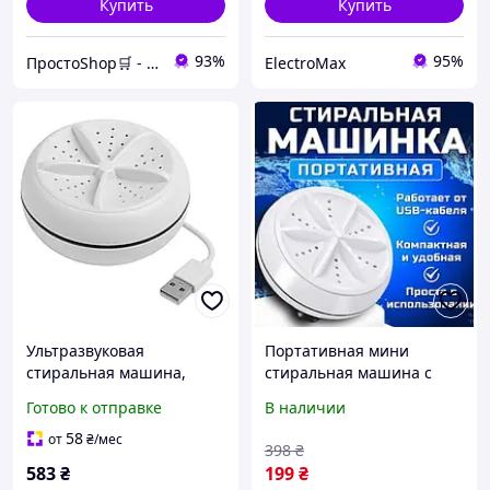
Купить
Купить
93%
95%
ПростоShop🛒 - онлайн магазин простых товаров💡
ElectroMax
Ультразвуковая
Портативная мини
стиральная машина,
стиральная машина с
Мини стиральная
ультразвуковой
Готово к отправке
В наличии
машина ведро Складная
технологией Ultrasonic
LA-98
Turbine Wash,
58
от
₴
/мес
398
₴
работающая от USB для
583
₴
199
₴
быстрой стирки qwr