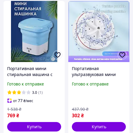
Портативная мини
Портативная
стиральная машина с
ультразвуковая мини
центрифугой для одежды
стиральная машина,
Готово к отправке
Готово к отправке
детей Ультразвуковая
удобство стирки в
машинка для стирки
поездках и на отдыхе
3.0
(1)
77
от
₴
/мес
1 538
₴
437
.90
₴
769
₴
302
₴
Купить
Купить