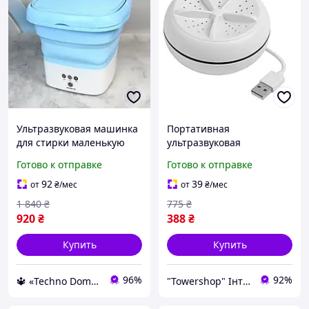
Ультразвуковая машинка
Портативная
для стирки маленькую
ультразвуковая
стиральную машину для
стиральная машина
Готово к отправке
Готово к отправке
дачи складная
мини машинка для
стиральная машина
стирки белья usb,
92
39
от
₴
/мес
от
₴
/мес
Малогабаритная машина
1 840
₴
775
₴
920
₴
388
₴
Купить
Купить
96%
92%
🔱 «Techno Dom» Компетентность! Качество товара! Быстрая отправка! ✅
"Towershop" Інтернет-магазин