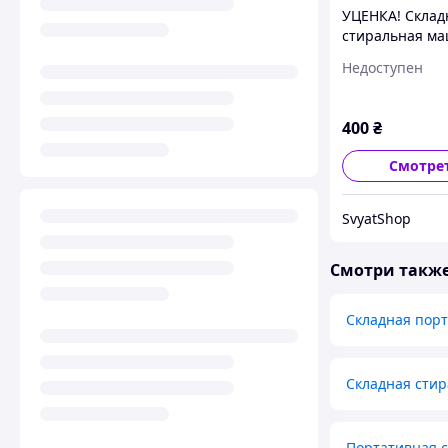
УЦЕНКА! Склад
стиральная м
Folding Washin
Недоступен
Machine склад
стиралка ведро
крышки 2504)
400
₴
Смотре
SvyatShop
Смотри такж
Складная порт
Складная сти
Портативная с