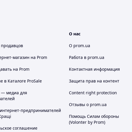
О нас
 продавцов
О prom.ua
ернет-магазин
на Prom
Работа в prom.ua
авать на Prom
Контактная информация
 в Каталоге ProSale
Защита прав на контент
 — медиа для
Content right protection
ателей
Отзывы о prom.ua
 интернет-предпринимателей
Кращі
Помощь Силам обороны
(Volonter by Prom)
льское соглашение