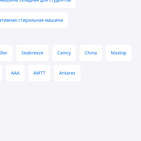
тативная стиральная машина
dler
Seabreeze
Camry
China
Maxtop
ААА
АМТТ
Antares