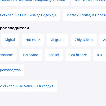
и-стиральная машина для одежды
Магазин складная пор
производители
Digital
Hot Huez
ViLgrand
ZhiyuClean
A
Noname
No brand
Kassel
Sea breeze
КИТ
производство
ые стиральные машины в кредит