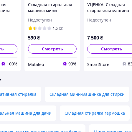
ная
Складная стиральная
УЦЕНКА! Складная
ашина
машина мини
стиральная машина
g
портативное ведро 7
Folding Washing
Недоступен
Недоступен
ная
литров
Machine складная
 7 л (Нет
стиралка ведро 7 л (Н
1.5
(2)
крышки 2504)
590
₴
7 500
₴
ть
Смотреть
Смотреть
100%
93%
8
Mataleo
SmartStore
е
ативная стиралка
Складная мини-машинка для стирки
ральная машина для дачи
Складная стиралка гармошка
тиральная машина складная для белья
Мини-стиральная 