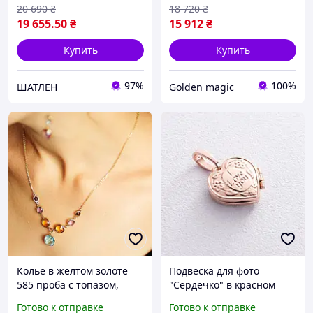
20 690
₴
18 720
₴
19 655
.50
₴
15 912
₴
Купить
Купить
97%
100%
ШАТЛЕН
Golden magic
Колье в желтом золоте
Подвеска для фото
585 проба с топазом,
"Сердечко" в красном
аметистом, цитрином и
золоте, золотой кулон под
Готово к отправке
Готово к отправке
раухтопазом КОЛ00530
фото, золотой кулон