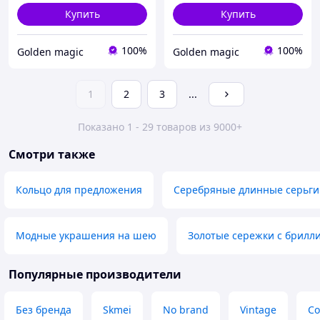
Купить
Купить
100%
100%
Golden magic
Golden magic
1
2
3
...
Показано 1 - 29 товаров из 9000+
Смотри также
Кольцо для предложения
Серебряные длинные серьги
Модные украшения на шею
Золотые сережки с брилл
Популярные производители
Без бренда
Skmei
No brand
Vintage
Со