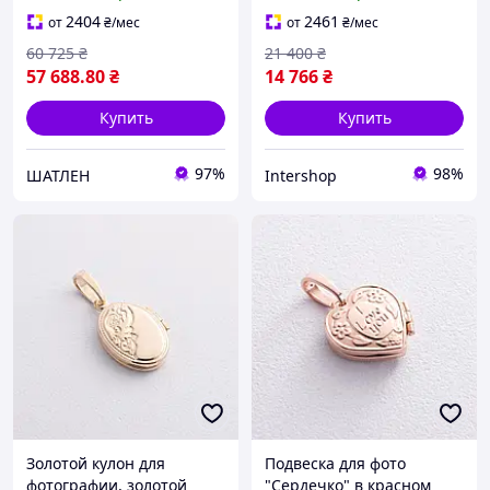
сердечко
2404
2461
от
₴
/мес
от
₴
/мес
60 725
₴
21 400
₴
57 688
.80
₴
14 766
₴
Купить
Купить
97%
98%
ШАТЛЕН
Intershop
Золотой кулон для
Подвеска для фото
фотографии, золотой
"Сердечко" в красном