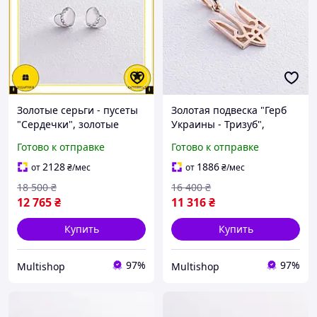
Золотые серьги - пусеты
Золотая подвеска "Герб
"Сердечки", золотые
Украины - Тризуб",
серьги в виде сердец,
золотой кулон тризуб,
Готово к отправке
Готово к отправке
золотые сережки,
золотой кулон герб
Бесплатная Доставка
Украины
2128
1886
от
₴
/мес
от
₴
/мес
18 500
₴
16 400
₴
12 765
₴
11 316
₴
Купить
Купить
97%
97%
Multishop
Multishop