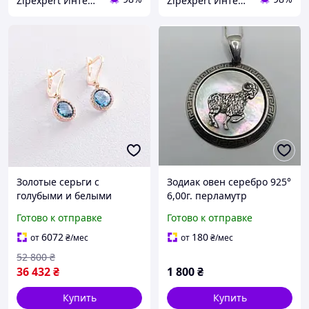
Zipexpert Интернет-магазин по продаже ювелирных украшений и всего еще
Zipexpert Интернет-магазин по продаже ювелирных украшений и всего еще
Золотые серьги с
Зодиак овен серебро 925°
голубыми и белыми
6,00г. перламутр
фианитами с07407
чернение (130461)
Готово к отправке
Готово к отправке
ZIPEXPERT
6072
180
от
₴
/мес
от
₴
/мес
52 800
₴
36 432
₴
1 800
₴
Купить
Купить