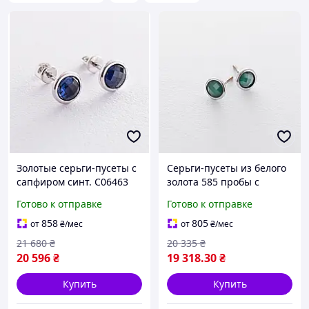
Золотые серьги-пусеты с
Серьги-пусеты из белого
сапфиром синт. С06463
золота 585 пробы с
ониксом С06298
Готово к отправке
Готово к отправке
858
805
от
₴
/мес
от
₴
/мес
21 680
₴
20 335
₴
20 596
₴
19 318
.30
₴
Купить
Купить