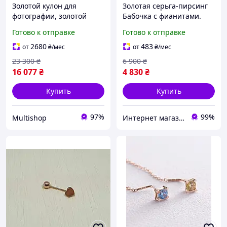
Золотой кулон для
Золотая серьга-пирсинг
фотографии, золотой
Бабочка с фианитами.
кулончик под фото,
ПИР00221
Готово к отправке
Готово к отправке
золотая подвеска для
фото
2680
483
от
₴
/мес
от
₴
/мес
23 300
₴
6 900
₴
16 077
₴
4 830
₴
Купить
Купить
97%
99%
Multishop
Интернет магазин МИР ЮВЕЛИРНЫХ УКРАШЕНИЙ