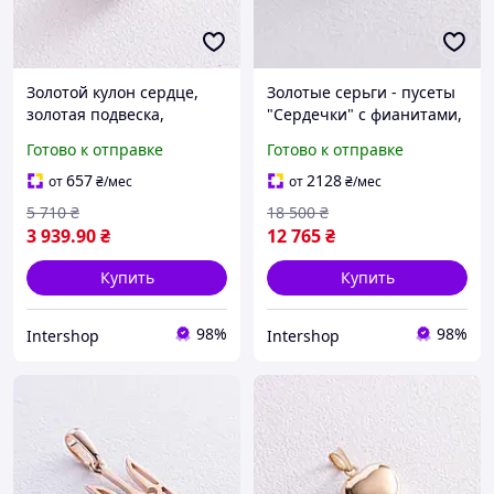
Золотой кулон сердце,
Золотые серьги - пусеты
золотая подвеска,
"Сердечки" с фианитами,
золотая подвеска
золотые серьги в виде
Готово к отправке
Готово к отправке
сердечко, золотой кулон
сердец, золотые сережки
INTERSHOP
INTERSHOP
657
2128
от
₴
/мес
от
₴
/мес
5 710
₴
18 500
₴
3 939
.90
₴
12 765
₴
Купить
Купить
98%
98%
Intershop
Intershop