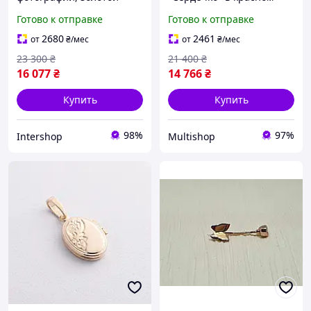
кулончик под фото,
золоте, золотой кулон под
Готово к отправке
Готово к отправке
золотая подвеска для
фото, золотой кулон
фото
сердечко
2680
2461
от
₴
/мес
от
₴
/мес
23 300
₴
21 400
₴
16 077
₴
14 766
₴
Купить
Купить
98%
97%
Intershop
Multishop