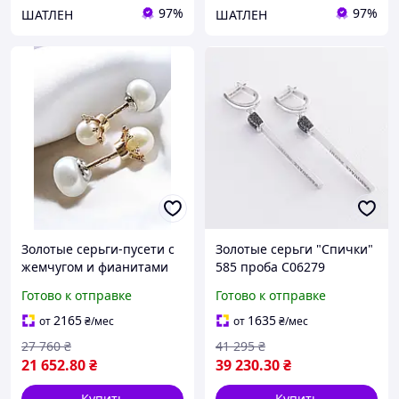
97%
97%
ШАТЛЕН
ШАТЛЕН
Золотые серьги-пусети с
Золотые серьги "Спички"
жемчугом и фианитами
585 проба С06279
Оникс С04116-1с
Готово к отправке
Готово к отправке
2165
1635
от
₴
/мес
от
₴
/мес
27 760
₴
41 295
₴
21 652
.80
₴
39 230
.30
₴
Купить
Купить