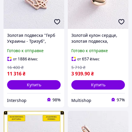
Золотая подвеска "Герб
Золотой кулон сердце,
Украины - Тризуб",
золотая подвеска,
золотой кулон тризуб,
золотая подвеска
Готово к отправке
Готово к отправке
золотой кулон герб
сердечко, золотой кулон
Украины
MULTISHOP
1886
657
от
₴
/мес
от
₴
/мес
16 400
₴
5 710
₴
11 316
₴
3 939
.90
₴
Купить
Купить
98%
97%
Intershop
Multishop