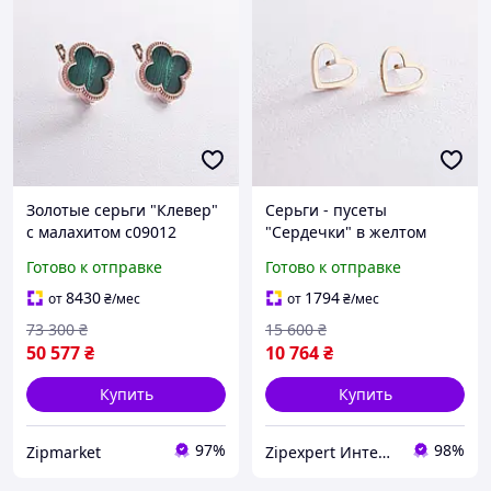
Золотые серьги "Клевер"
Серьги - пусеты
с малахитом с09012
"Сердечки" в желтом
ZIPMARKET
золоте с08171 ZIPEXPERT
Готово к отправке
Готово к отправке
8430
1794
от
₴
/мес
от
₴
/мес
73 300
₴
15 600
₴
50 577
₴
10 764
₴
Купить
Купить
97%
98%
Zipmarket
Zipexpert Интернет-магазин по продаже ювелирных украшений и всего еще