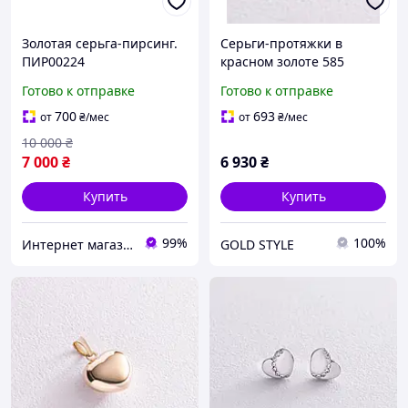
Золотая серьга-пирсинг.
Серьги-протяжки в
ПИР00224
красном золоте 585
пробы(голубой и жёлтый)
Готово к отправке
Готово к отправке
фианит
700
693
от
₴
/мес
от
₴
/мес
10 000
₴
7 000
₴
6 930
₴
Купить
Купить
99%
100%
Интернет магазин МИР ЮВЕЛИРНЫХ УКРАШЕНИЙ
GOLD STYLE