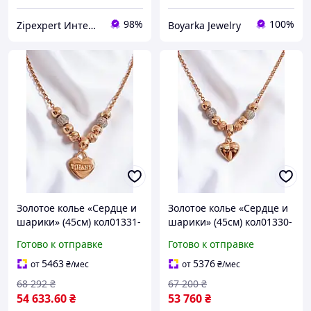
98%
100%
Zipexpert Интернет-магазин по продаже ювелирных украшений и всего еще
Boyarka Jewelry
Золотое колье «Сердце и
Золотое колье «Сердце и
шарики» (45см) кол01331-
шарики» (45см) кол01330-
2
2
Готово к отправке
Готово к отправке
5463
5376
от
₴
/мес
от
₴
/мес
68 292
₴
67 200
₴
54 633
.60
₴
53 760
₴