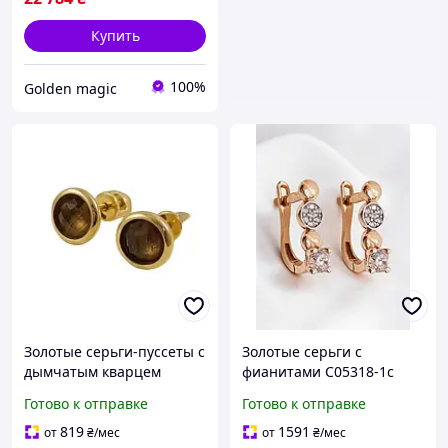
Купить
100%
Golden magic
Золотые серьги-пуссеты с
Золотые серьги с
дымчатым кварцем
фианитами С05318-1с
(раухтопазом) С07119
Готово к отправке
Готово к отправке
819
1591
от
₴
/мес
от
₴
/мес