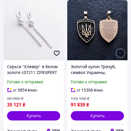
Серьги "Клевер" в белом
Золотой кулон Тризуб,
золоте с07211 ZIPEXPERT
символ Украины,
патриотический кулон с
Готово к отправке
Готово к отправке
гравировкой
5854
15306
от
₴
/мес
от
₴
/мес
50 900
₴
133 100
₴
35 121
₴
91 839
₴
Купить
Купить
98%
98%