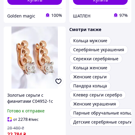
100%
97%
Golden magic
ШАТЛЕН
Смотри также
Кольца мужские
Серебряные украшения
Сережки серебряные
Кольца женские
Женские серьги
Пандора кольца
Клевер серьги серебро
Золотые серьги с
фианитами С04952-1с
Женские украшения
Готово к отправке
Парные обручальные кольца
2278
от
₴
/мес
Детские серебряные серьги
28 480
₴
22 784
₴