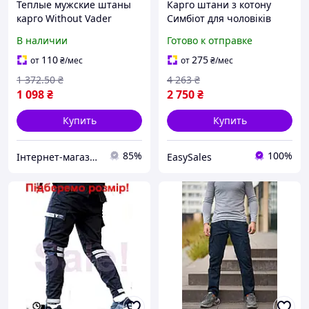
Теплые мужские штаны
Карго штани з котону
карго Without Vader
Симбіот для чоловіків
черные флис для зимы и
зручні щоденні штани з 6
В наличии
Готово к отправке
осени удобные стильные
кишенями та резинкою S
3XL
110
275
от
₴
/мес
от
₴
/мес
1 372
.50
₴
4 263
₴
1 098
₴
2 750
₴
Купить
Купить
85%
100%
Інтернет-магазин SALE TOOLS
EasySales