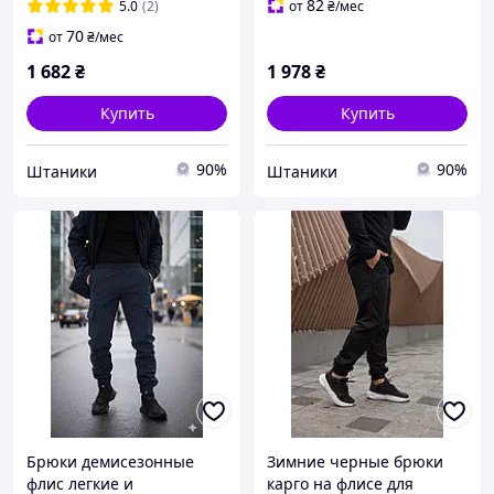
для туризма Intruder
каждый день
82
5.0
(2)
от
₴
/мес
70
от
₴
/мес
1 682
₴
1 978
₴
Купить
Купить
90%
90%
Штаники
Штаники
Брюки демисезонные
Зимние черные брюки
флис легкие и
карго на флисе для