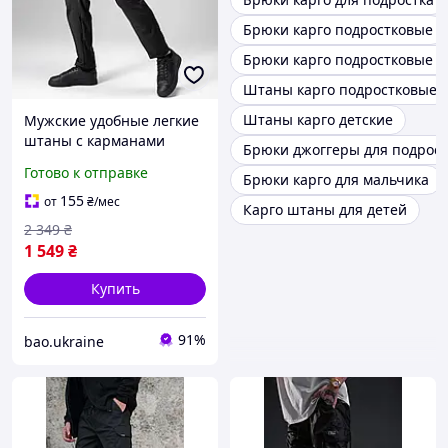
Брюки карго подростковые
Брюки карго подростковые д
Штаны карго подростковые
Штаны карго детские
Мужские удобные легкие
штаны с карманами
Брюки джоггеры для подрост
молодежные однотонные
Готово к отправке
Брюки карго для мальчика
карго-брюки прямого
кроя для парней
155
от
₴
/мес
Карго штаны для детей
2 349
₴
1 549
₴
Купить
91%
bao.ukraine