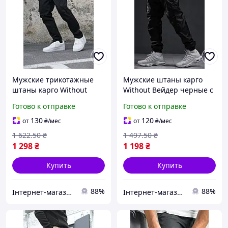
Мужские трикотажные
Мужские штаны карго
штаны карго Without
Without Вейдер черные с
Fenix черные стильные
отражающим эффектом
Готово к отправке
Готово к отправке
удобные с карманами для
удобные с карманами для
повседневной носки
активного отдыха
130
120
от
₴
/мес
от
₴
/мес
1 622
.50
₴
1 497
.50
₴
1 298
₴
1 198
₴
Купить
Купить
88%
88%
Інтернет-магазин Min Price
Інтернет-магазин Min Price