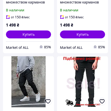
множеством карманов
множеством карманов
для повседневного
для активного отдыха
В наличии
В наличии
ношения Without
Украина Without
Bayraktar27 Black
Bayraktar27 Black
150
150
от
₴
/мес
от
₴
/мес
1 498
₴
1 498
₴
Купить
Купить
85%
85%
Market of ALL
Market of ALL