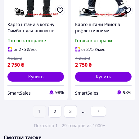
Карго штани з котону
Карго штани Райот з
Симбіот для чоловіків
рефлективними
зручні щоденні штани з 6
ліпучками для чоловіків
Готово к отправке
Готово к отправке
кишенями та резинкою S
зручні міські штани з
кишенями S
275
275
от
₴
/мес
от
₴
/мес
4 263
₴
4 263
₴
2 750
₴
2 750
₴
Купить
Купить
98%
98%
SmartSales
SmartSales
1
2
3
...
Показано 1 - 29 товаров из 1000+
Смотри также