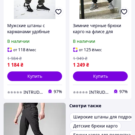
Мужские штаны с
Зимние черные брюки
карманами удобные
карго на флисе для
брюки-карго
мужчин теплые
В наличии
В наличии
демисезонные для весны
утепленные удобные
и осени флис цвет хаки
спортивные
118
125
от
₴
/мес
от
₴
/мес
повседневные с
1 984
₴
1 949
₴
карманами
1 184
₴
1 249
₴
Купить
Купить
97%
97%
⭐️⭐️⭐️⭐️⭐️ INTRUDER | Интернет- магазин одежды
⭐️⭐️⭐️⭐️⭐️ INTRUDER | Интернет- магазин одежды
Смотри также
Широкие штаны для подрост
Детские брюки карго
Брюки карго для подростка