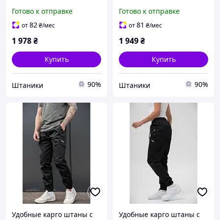
комфортные для весны-
мужчин теплые
Готово к отправке
Готово к отправке
осени стильные штаны
утепленные удобные
карго для мужчин с
спортивные
82
81
от
₴
/мес
от
₴
/мес
карманами
повседневные с
1 978
₴
1 949
₴
карманами
Купить
Купить
90%
90%
Штаники
Штаники
Удобные карго штаны с
Удобные карго штаны с