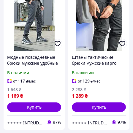
Модные повседневные
Штаны тактические
брюки мужские удобные
брюки мужские карго
легкие для весны
комфортные штаны на
В наличии
В наличии
стильные карго
каждый день брюки для
демисезонные штаны
мужчин удобные
117
129
от
₴
/мес
от
₴
/мес
1 648
₴
2 288
₴
1 169
₴
1 289
₴
Купить
Купить
97%
97%
⭐️⭐️⭐️⭐️⭐️ INTRUDER | Интернет- магазин одежды
⭐️⭐️⭐️⭐️⭐️ INTRUDER | Интернет- магазин одежды