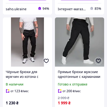
94%
85%
saho.ukraine
Інтернет-магазин SALE TOOLS
Чёрные брюки для
Прямые брюки мужские
мужчин из котона с
однотонные с карманами
четырьмя карманами
из хлопка повседневные
В наличии
Готово к отправке
прямая штанина бренд
удобные штаны-карго
FS стильный и удобный
под пояс для парней
123
200
от
₴
/мес
от
₴
/мес
выбор
2 999
₴
1 230
₴
1 999
₴