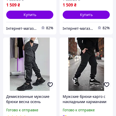
1 509
₴
1 509
₴
Купить
Купить
82%
82%
Інтернет-магазин Already Better
Інтернет-магазин Already Better
Демисезонные мужские
Мужские брюки-карго с
брюки весна осень
накладными карманами
легкие удобные карго с
штаны для мужчин на
Готово к отправке
Готово к отправке
множеством карманов
флисе комфортные на