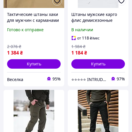
Тактические штаны хаки
Штаны мужские карго
для мужчин с карманами
флис демисезонные
прочные удобные для
брюки с накладными
Готово к отправке
В наличии
активного отдыха и
карманами для мужчин
работы FLAME
удобные и теплые
118
от
₴
/мес
2 076
₴
1 984
₴
1 384
₴
1 184
₴
Купить
Купить
95%
97%
Веселка
⭐️⭐️⭐️⭐️⭐️ INTRUDER | Интернет- магазин одежды