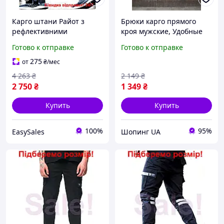
Карго штани Райот з
Брюки карго прямого
рефлективними
кроя мужские, Удобные
ліпучками для чоловіків
мужские штаны для
Готово к отправке
Готово к отправке
зручні міські штани з
повседневной носки
кишенями S
синие
275
от
₴
/мес
4 263
₴
2 149
₴
2 750
₴
1 349
₴
Купить
Купить
100%
95%
EasySales
Шопинг UA