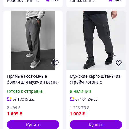
Pobedov - интернет магазин стильной мужской одежды
saho.ukraine
Прямые костюмные
Мужские карго штаны из
брюки для мужчин весна-
стрейч-котона с
осень удобные тонкие
карманами для весны
Готово к отправке
В наличии
штаны с карманами без
лета осени графитовые
манжетов для парней
удобные стильные
170
101
от
₴
/мес
от
₴
/мес
2 499
₴
1 258
.75
₴
1 699
₴
1 007
₴
Купить
Купить