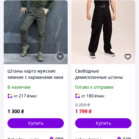
Штаны карго мужские
Свободные
зимние с карманами хаки
демисезонные штаны
Pobedov San Andreas
мужские с карманами
В наличии
Готово к отправке
хлопок модные удобные
карго брюки для парней
217
180
от
₴
/мес
от
₴
/мес
под кроссовки
2 299
₴
1 300
₴
1 799
₴
Купить
Купить
98%
94%