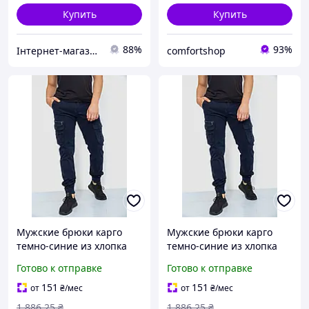
Купить
Купить
88%
93%
Інтернет-магазин Min Price
comfortshop
Мужские брюки карго
Мужские брюки карго
темно-синие из хлопка
темно-синие из хлопка
244R2073 с удобными
244R2073 с удобными
Готово к отправке
Готово к отправке
карманами для активного
карманами для активного
отдыха
отдыха 30, 30, 30
151
151
от
₴
/мес
от
₴
/мес
1 886
.25
₴
1 886
.25
₴