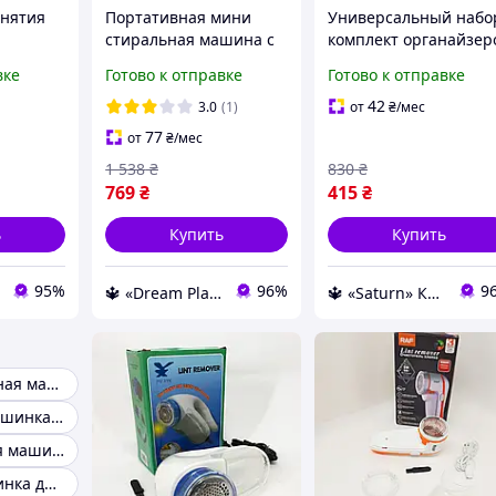
снятия
Портативная мини
Универсальный набо
стиральная машина с
комплект органайзер
 для
центрифугой для
для одежды 4 шт
вке
Готово к отправке
Готово к отправке
ежды и
одежды детей
органайзер для стир
бный
Ультразвуковая
в машинке Box For
42
3.0
(1)
от
₴
/мес
AME
машинка для стирки
Clothes
77
от
₴
/мес
1 538
₴
830
₴
769
₴
415
₴
ь
Купить
Купить
95%
96%
9
🔱 «Dream Place» Компетентность! Качество товара! Быстрая отправка! ✅
🔱 «Saturn» Компетентность! Качество товара! Быстрая отправка! ✅
Мини стиральная машина для носков
Стиральная машинка ручная
Ультразвуковая машинка для стирки
Складная машинка для стирки