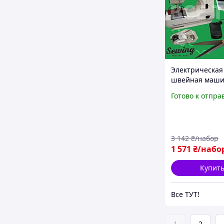
Электрическая
швейная машин
12 функциями
Готово к отпра
машинка автом
дома и пошив
удобная маши
(швейка)
3 142
₴/набор
1 571
₴/набо
Купит
Все ТУТ!
1
2