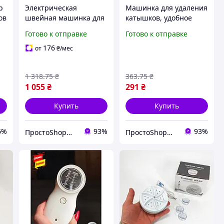
р
Электрическая
Машинка для удаления
ов
швейная машинка для
катышков, удобное
шитья и ремонта
устройство для ухода
Готово к отправке
Готово к отправке
ки
одежды,
за одеждой
многофункциональная
176
от
₴
/мес
с различными
режимами работы
1 318
.75
₴
363
.75
₴
1 055
₴
291
₴
Купить
Купить
6%
93%
93%
ПростоShop🛒 - онлайн магазин простых товаров💡
ПростоShop🛒 - онлайн магазин простых товаров💡