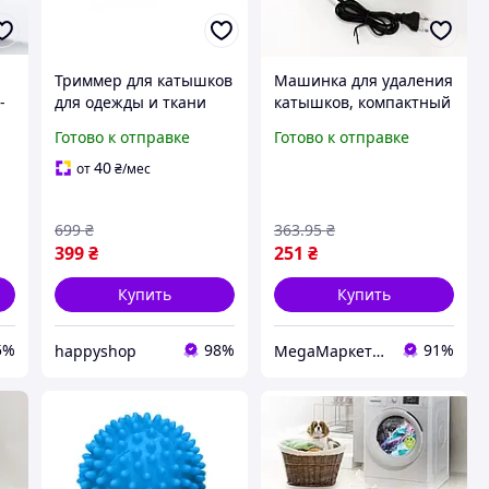
Триммер для катышков
Машинка для удаления
-
для одежды и ткани
катышков, компактный
Lint Remover 5880
и удобный помощник
Готово к отправке
Готово к отправке
удобная машинка для
для чистки одежды и
удаления катышек
текстиля
40
от
₴
/мес
голубая
699
₴
363
.95
₴
399
₴
251
₴
Купить
Купить
5%
98%
91%
happyshop
MegaМаркетUA — ваш заказ уже в пути 🚚📦✨