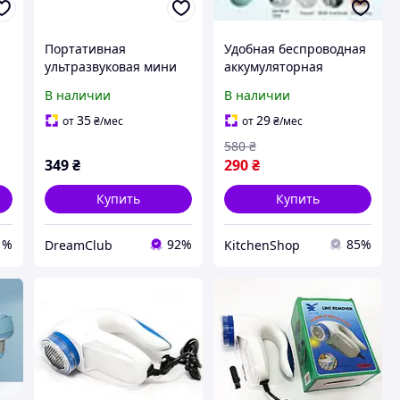
Портативная
Удобная беспроводная
ультразвуковая мини
аккумуляторная
стиральная машинка
машинка для
В наличии
В наличии
Turbine Wash с USB
эффективного
питанием для стирки
удаления катышков с
35
29
от
₴
/мес
от
₴
/мес
до 1 кг одежды
одежды и тканей
580
₴
модели LINT REMOVER
349
₴
290
₴
qwr
Купить
Купить
1%
92%
85%
DreamClub
KitchenShop