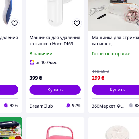
удаления
Машинка для удаления
Машинка для стрижк
катышков Hoco DI69
катышек,
 одежды
белая портативная для
аккумуляторный
В наличии
Готово к отправке
щитной
одежды и текстиля с
триммер для чистки
тная и
аккумулятором и
одежды, удобное и
40
от
₴
/мес
удобным дизайном
компактное устройст
418
.60
₴
для ухода за тканями
399
₴
299
₴
ь
Купить
Купить
92%
92%
8
DreamClub
360Маркет 💎 — всё, что нужно под рукой ✅