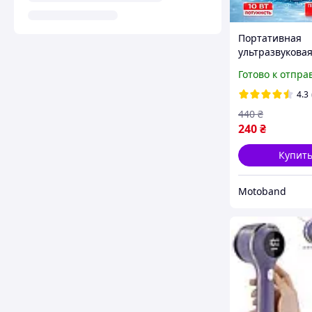
Портативная
ультразвукова
стиральная ма
Готово к отпра
дорогу для
путешествий 
4.3
машинка с Usb
440
₴
для стирки од
240
₴
Купит
Motoband