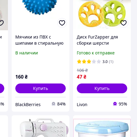
и
Мячики из ПВХ с
Диск FurZapper для
шипами в стиральную
сборки шерсти
машинку для стирки
животных из одежды и
В наличии
Готово к отправке
одежды Синий (sv2547)
мебели, вручную или
во время стирки в
3.0
(1)
во
машинке
106
₴
160
₴
47
₴
Купить
Купить
8%
84%
95%
BlackBerries
Livon