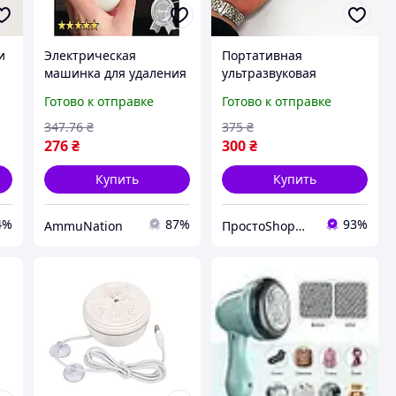
и
Электрическая
Портативная
машинка для удаления
ультразвуковая
катышек с дисплеем -
стиральная машина,
Готово к отправке
Готово к отправке
,
удобное средство для
компактная и удобная
ль
сохранения одежды
для стирки в дороге
347
.76
₴
375
₴
276
₴
300
₴
Купить
Купить
4%
87%
93%
AmmuNation
ПростоShop🛒 - онлайн магазин простых товаров💡