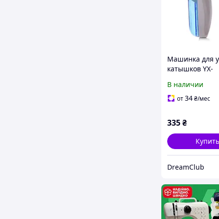
Машинка для 
катышков YX-
677686868 для
В наличии
и мебели с за
сеткой компак
34
от
₴
/мес
удобная в
эксплуатации
335
₴
Купит
DreamClub