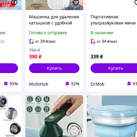
Машинка для удаления
Портативная
я
катышков с удобной
ультразвуковая мини
шина в
ручкой, Электрическая
стиральная машинка
вке
Готово к отправке
В наличии
машинка для очистки
Turbine Wash с USB
мини
одежды от катышков,
питанием для стирки
39
34
(3)
от
₴
/мес
от
₴
/мес
 у ведро
UYT
до 1 кг одежды
780
₴
ежды
390
₴
339
₴
ь
Купить
Купить
95%
92%
9
MultiHub
DrMob