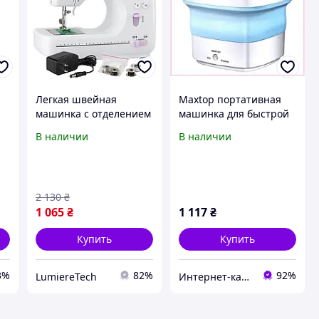
Легкая швейная
Maxtop портативная
машинка с отделением
машинка для быстрой
для аксессуаров FHSM-
стирки белья
В наличии
В наличии
ды
505, Швейная машинка
858132MTK8
для девочки на
батарейках ZW-44
2 130
₴
1 065
₴
1 117
₴
Купить
Купить
3%
82%
92%
LumiereTech
Интернет-каталог скидок "BAGSPACE.ua"