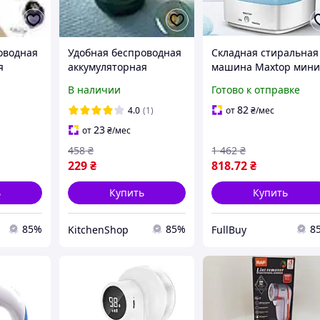
оводная
Удобная беспроводная
Складная стиральная
я
аккумуляторная
машина Maxtop мини
машинка для
машинка для стирки
В наличии
Готово к отправке
эффективного
одежды с функцией
шков с
удаления катышков с
озонирования и
82
4.0
(1)
от
₴
/мес
ей
одежды и тканей
переносной конструк
23
от
₴
/мес
ALL qwr
модели Lint Trimmer
458
₴
1 462
₴
USB qwr
229
₴
818
.72
₴
ь
Купить
Купить
85%
85%
8
KitchenShop
FullBuy