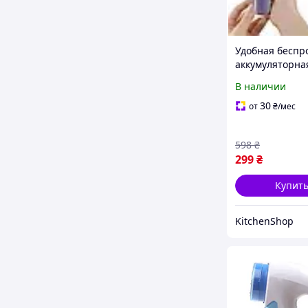
Удобная беспр
аккумуляторна
машинка для
В наличии
эффективного
удаления каты
30
от
₴
/мес
одежды и ткан
модели HAIR B
598
₴
299
₴
Купит
KitchenShop