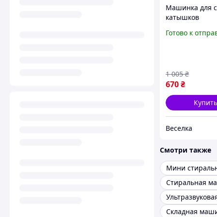
Машинка для 
катышков
электрическая
Готово к отпра
шерстяной од
трикотажа удо
очиститель FL
1 005
₴
670
₴
Купит
Веселка
Смотри также