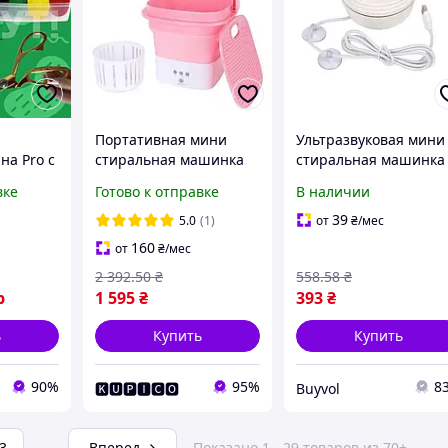
Портативная мини
Ультразвуковая мини
а Pro с
стиральная машинка
стиральная машинка
 швейная
складное ведро 220В
Turbine Wash от USB
вке
Готово к отправке
В наличии
ат для
10л для стирки детской
для стирки 1 кг одеж
а одежды
одежды
BUV
39
5.0
(1)
от
₴
/мес
нка
160
от
₴
/мес
2 392
.50
₴
558
.58
₴
р
1 595
₴
393
₴
ь
Купить
Купить
90%
95%
8
🅺🆄🅿🅸🅲🅾
Buyvol
3
...
Вперед
Показано 1 - 29 товаров из 70+