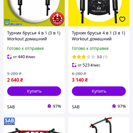
Турник брусья 4 в 1 (3 в 1)
Турник брусья 4 в 1 (3 в 1)
Workout домашний
Workout домашний
разборный настенный
разборный настенный
Готово к отправке
Готово к отправке
(на стену) %
(на стену) с рамкой в
комплекте АБ
440
от
₴
/мес
3.0
(1)
523
от
₴
/мес
5 280
₴
6 280
₴
2 640
₴
3 140
₴
Купить
Купить
97%
97%
SAB
SAB