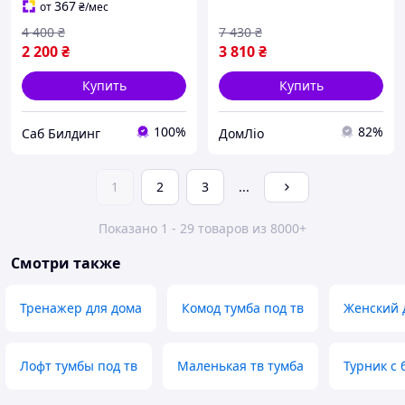
367
от
₴
/мес
4 400
₴
7 430
₴
2 200
₴
3 810
₴
Купить
Купить
100%
82%
Саб Билдинг
ДомЛіо
1
2
3
...
Показано 1 - 29 товаров из 8000+
Смотри также
Тренажер для дома
Комод тумба под тв
Женский 
Лофт тумбы под тв
Маленькая тв тумба
Турник с