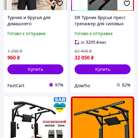
Турник и брусья для
DR Турник брусья пресс
домашнего
тренажер для силовых
использования 65-100 см
тренировок и домашнего
Готово к отправке
Готово к отправке
Кольца гимнастические
использования Doros
для турника Турник
Prop Doro-l2
3205
от
₴
/мес
раздвижной для
1 200
₴
62 498
₴
подтягивания с кольц
960
₴
32 050
₴
Купить
Купить
97%
82%
FastCart
ДомЛіо