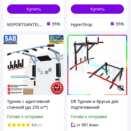
Купить
Купить
95%
95%
MSPORTGANTELI - інтернет магазин спортивних товарів
HyperShop
Турник с адаптивной
DR Турник и брусья для
спинкой (до 250 кг*)
подтягиваний
брусья для дома "3 в 1
универсальный
Готово к отправке
Готово к отправке
Pro" мощный домашний
тренажер для
настенный
укрепления мышц спины
381
5.0
(1)
от
₴
/мес
и рук Doros Prop Doro-l2