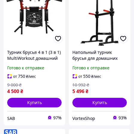
Турник брусья 4 в 1 (3 в 1)
Напольный турник
MultiWorkout домашний
брусья для домашних
разборный настенный
тренировок и развития
Готово к отправке
Готово к отправке
(на стену) АБ
силы без монтажа до 150
к
750
550
от
₴
/мес
от
₴
/мес
9 000
₴
10 992
₴
4 500
₴
5 496
₴
Купить
Купить
97%
93%
SAB
VortexShop