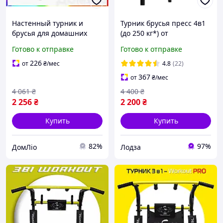
Настенный турник и
Турник брусья пресс 4в1
брусья для домашних
(до 250 кг*) от
тренировок
производителя SAB-
Готово к отправке
Готово к отправке
универсальный
Building для дома, на
компактный для
стену, домашний белый
226
от
₴
/мес
4.8
(22)
подтягиваний и
367
от
₴
/мес
отжиманий
4 061
₴
4 400
₴
2 256
₴
2 200
₴
Купить
Купить
82%
97%
ДомЛіо
Лодза