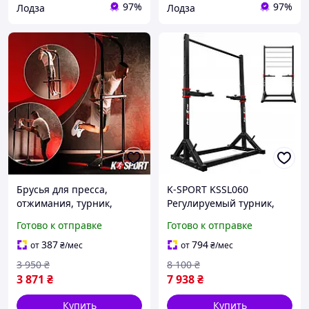
97%
97%
Лодза
Лодза
Брусья для пресса,
K-SPORT KSSL060
отжимания, турник,
Регулируемый турник,
стационарный K-Sport
брусья для подтягиваний
Готово к отправке
Готово к отправке
/ 140кг
387
794
от
₴
/мес
от
₴
/мес
3 950
₴
8 100
₴
3 871
₴
7 938
₴
Купить
Купить