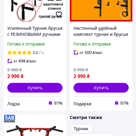
Усиленный Турник брусья
Настенный удобный
с РЕЗИНОВЫМИ ручками
комплект турник и брусья
4в1 от производителя
для дома, универсальный
Готово к отправке
Готово к отправке
SAB-Building для дома, на
домашний комплекс
стену, домашний
турник брусья пре|ХОЧУ
500
5.0
(1)
от
₴
/мес
ЕГО
498
от
₴
/мес
5 980
₴
5 998
₴
2 990
₴
2 999
₴
Купить
Купить
97%
97%
Лодза
Подарки
Смотри также
Турник