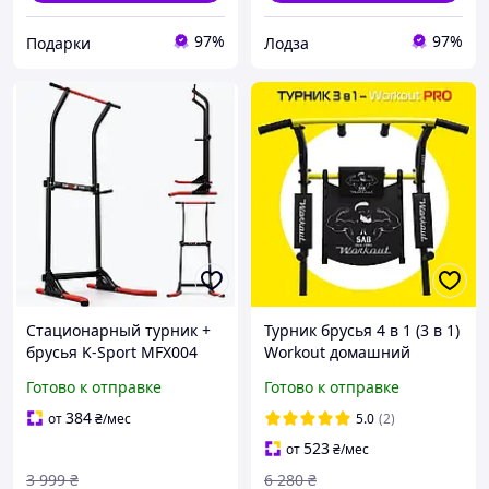
97%
97%
Подарки
Лодза
Стационарный турник +
Турник брусья 4 в 1 (3 в 1)
брусья K-Sport MFX004
Workout домашний
200 кг для домашних
разборный настенный
Готово к отправке
Готово к отправке
тренировок
(на стену) с рамкой в
комплекте СР%
384
от
₴
/мес
5.0
(2)
523
от
₴
/мес
3 999
₴
6 280
₴