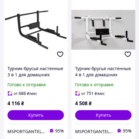
Турник-брусья настенные
Турник-брусья настенные
3 в 1 для домашних
4 в 1 для домашних
тренировок
тренировок
Готово к отправке
Готово к отправке
металлический комплекс
металлическая
до 150 кг
конструкция до 150 кг
686
751
от
₴
/мес
от
₴
/мес
4 116
₴
4 508
₴
Купить
Купить
95%
95%
MSPORTGANTELI - інтернет магазин спортивних товарів
MSPORTGANTELI - інтернет магазин спортивних товарів