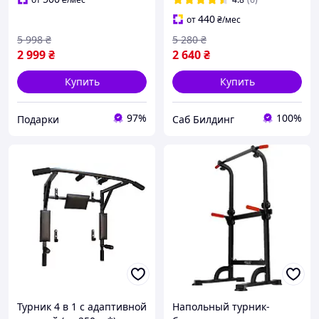
440
от
₴
/мес
5 998
₴
5 280
₴
2 999
₴
2 640
₴
Купить
Купить
97%
100%
Подарки
Саб Билдинг
Турник 4 в 1 с адаптивной
Напольный турник-