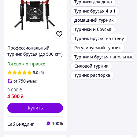
Турники для дома
Турник брусья 4 в 1
Домашний турник
Турники и брусья
Турник брусья на стену
Регулируемый турник
Профессиональный
турник брусья (до 500 кг*)
Турник и брусья напольные
Multi Workout "Godzilla"
Готово к отправке
Силовой турник
домашний разборный на
стену
5.0
(5)
Турник распорка
750
от
₴
/мес
9 000
₴
4 500
₴
Купить
100%
Саб Билдинг