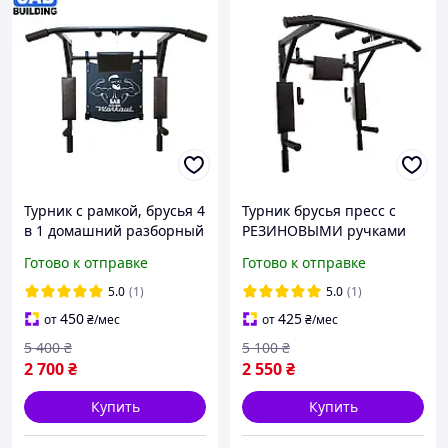
Турник с рамкой, брусья 4
Турник брусья пресс с
в 1 домашний разборный
РЕЗИНОВЫМИ ручками
настенный (на стену) для
4в1 от производителя
Готово к отправке
Готово к отправке
дома СРР
SAB-Building для дома, на
стену, домашний
5.0
(1)
5.0
(1)
450
425
от
₴
/мес
от
₴
/мес
5 400
₴
5 100
₴
2 700
₴
2 550
₴
Купить
Купить