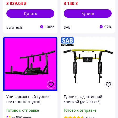
3 839
.04
₴
3 140
₴
Купить
Купить
100%
97%
EvroTech
SAB
Универсальный турник
Турник с адаптивной
настенный гнутый,
спинкой (до 200 кг*)
комплект гнутый турник и
брусья 4 в 1 Workout
Готово к отправке
Готово к отправке
брусья для занятий дома
домашний настенный (на
с мягкими|ХОЧУ ЕГО
стену) c крючками
500
от
₴
/мес
4.8
(6)