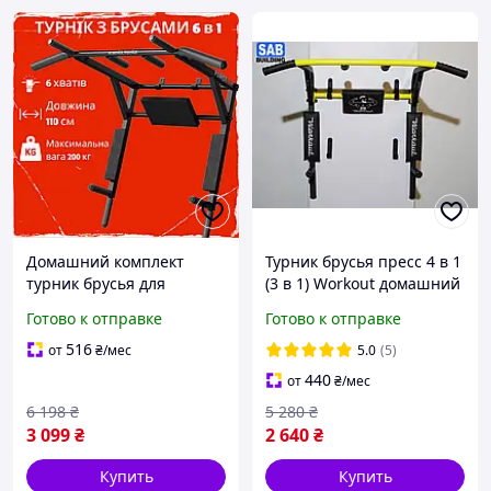
Домашний комплект
Турник брусья пресс 4 в 1
турник брусья для
(3 в 1) Workout домашний
занятий дома,
разборный настенный
Готово к отправке
Готово к отправке
спортивный широкий
(на стену) перевертыш,
турник для подтягиваний
спортивные А
516
от
₴
/мес
5.0
(5)
с мягкими|ХОЧУ ЕГО
440
от
₴
/мес
6 198
₴
5 280
₴
3 099
₴
2 640
₴
Купить
Купить