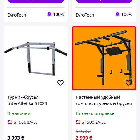
100%
100%
EvroTech
EvroTech
Турник-брусья
Настенный удобный
InterAtletika ST023
комплект турник и брусья
универсальный
для дома, универсальный
В наличии
Готово к отправке
тренажер для домашних
домашний комплекс
тренировок до 150 кг.
турник брусья пресс 3 в 1
666
500
от
₴
/мес
от
₴
/мес
5 998
₴
3 993
₴
2 999
₴