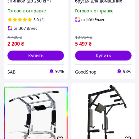
спинкой (до 250 кг*)
брусья для домашних
домашний разборный
тренировок до 150 кг без
Готово к отправке
Готово к отправке
многофункциональный
крепления к стене для
(на стену)
развития силы и
550
5.0
(2)
от
₴
/мес
выносливости
367
от
₴
/мес
4 400
₴
10 994
₴
2 200
₴
5 497
₴
Купить
Купить
97%
98%
SAB
GoodShop