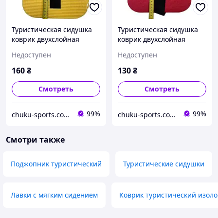
Туристическая сидушка
Туристическая сидушка
коврик двухслойная
коврик двухслойная
Gemini GY-7455 с
Gemini GY-7478 с
Недоступен
Недоступен
ремешком (35 х 24 х 1.2
ремешком (35 х 24 х 0,8
см)
см)
160
₴
130
₴
Смотреть
Смотреть
99%
99%
chuku-sports.com.ua
chuku-sports.com.ua
Смотри также
Поджопник туристический
Туристические сидушки
Лавки с мягким сидением
Коврик туристический изол