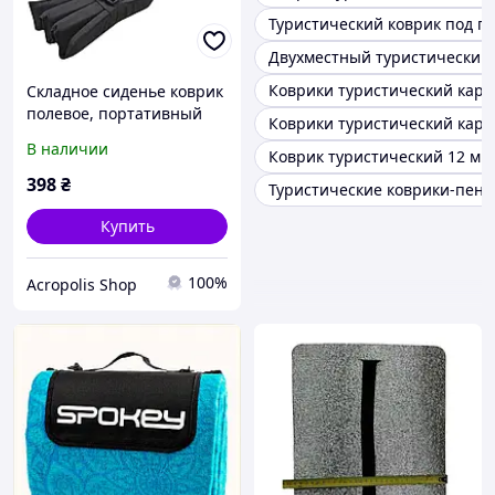
Туристический коврик под п
Двухместный туристический
Коврики туристический каре
Складное сиденье коврик
полевое, портативный
Коврики туристический каре
туристический каремат
В наличии
Коврик туристический 12 мм
сиденья с ремешком и
фастексом
398
₴
Туристические коврики-пенк
Купить
100%
Acropolis Shop