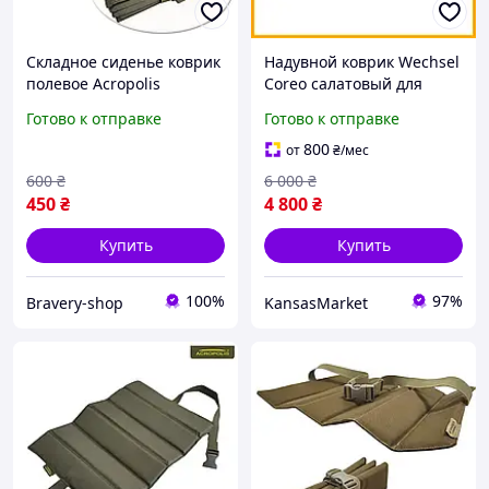
Складное сиденье коврик
Надувной коврик Wechsel
полевое Acropolis
Coreo салатовый для
портативный
туризма и кемпинга
Готово к отправке
Готово к отправке
туристический каремат
комфортный каремат
сидение с ремешком и
800
от
₴
/мес
фастексом
600
₴
6 000
₴
450
₴
4 800
₴
Купить
Купить
100%
97%
Bravery-shop
KansasMarket