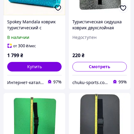
Spokey Mandala коврик
Туристическая сидушка
туристический с
коврик двухслойная
ремешком 2HA2339M44
Gemini GY-3265 с
В наличии
Недоступен
ремешком (35 x 29 x 1.3
см)
300
от
₴
/мес
1 799
₴
220
₴
Купить
Смотреть
97%
99%
Интернет-катал​ог ск​​​​ид​​ок "OBNOVKA"
chuku-sports.com.ua