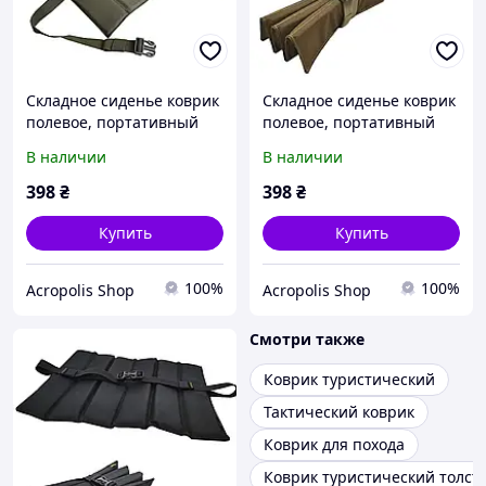
Складное сиденье коврик
Складное сиденье коврик
полевое, портативный
полевое, портативный
туристический каремат
туристический каремат
В наличии
В наличии
сиденья с ремешком и
сиденья с ремешком и
фастексом
фастексом
398
₴
398
₴
Купить
Купить
100%
100%
Acropolis Shop
Acropolis Shop
Смотри также
Коврик туристический
Тактический коврик
Коврик для похода
Коврик туристический толст