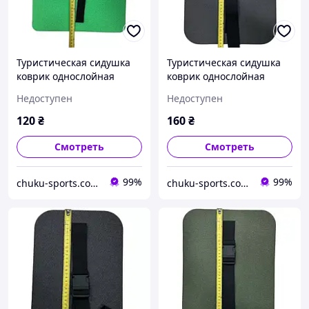
Туристическая сидушка
Туристическая сидушка
коврик однослойная
коврик однослойная
Gemini GY-4823 с
Gemini GY-4833 с
Недоступен
Недоступен
ремешком ( 35 х 29 х 0,8
ремешком (45 х 30 х 1 см)
см)
120
₴
160
₴
Смотреть
Смотреть
99%
99%
chuku-sports.com.ua
chuku-sports.com.ua