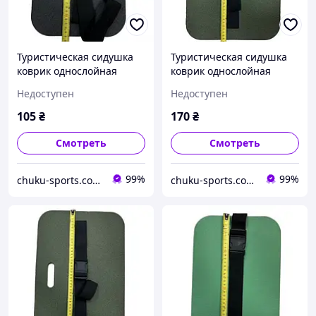
Туристическая сидушка
Туристическая сидушка
коврик однослойная
коврик однослойная
Gemini GY-4855 с
Gemini GY-7418 с
Недоступен
Недоступен
ремешком (35 х 24 х 0,8
ремешком (45 х 30 х 1 см)
см)
105
₴
170
₴
Смотреть
Смотреть
99%
99%
chuku-sports.com.ua
chuku-sports.com.ua