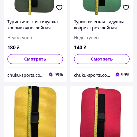
Туристическая сидушка
Туристическая сидушка
коврик однослойная
коврик трехслойная
Gemini GY-7420 с ручкой
Gemini GY-7478 с
Недоступен
Недоступен
и ремешком ( 45 х 30 х 1
ремешком (35 х 24 х 1 см)
см)
180
₴
140
₴
Смотреть
Смотреть
99%
99%
chuku-sports.com.ua
chuku-sports.com.ua