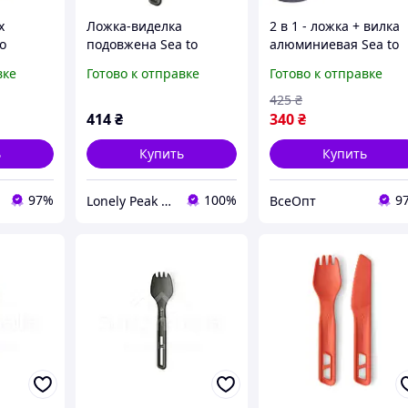
х
Ложка-виделка
2 в 1 - ложка + вилка
o
подовжена Sea to
алюминиевая Sea to
utlery
Summit Frontier UL
Summit, легкая и
вке
Готово к отправке
Готово к отправке
лка,
Long Handle Spork,
прочная, с карабино
ый,
Grey (STS ACK034011-
для удобства
425
₴
ый
601702)
использования
414
₴
340
₴
ь
Купить
Купить
97%
100%
9
Lonely Peak - туристичне спорядження та одяг
ВсеОпт