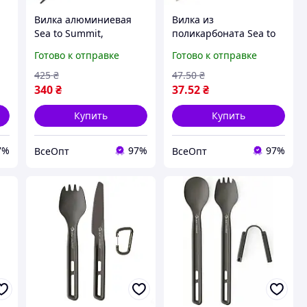
Вилка алюминиевая
Вилка из
Sea to Summit,
поликарбоната Sea to
материал - алюминий,
Summit, легкая и
Готово к отправке
Готово к отправке
м
гарантийный срок - 1
прочная для походов,
год
устойчивая к
425
₴
47
.50
₴
температуре
340
₴
37
.52
₴
Купить
Купить
7%
97%
97%
ВсеОпт
ВсеОпт