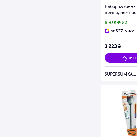
Набор кухонны
принадлежнос
to Summit Deto
В наличии
Stainless Steel 
Set
537
от
₴
/мес
3 223
₴
Купит
SUPERSUMKA интернет магазин