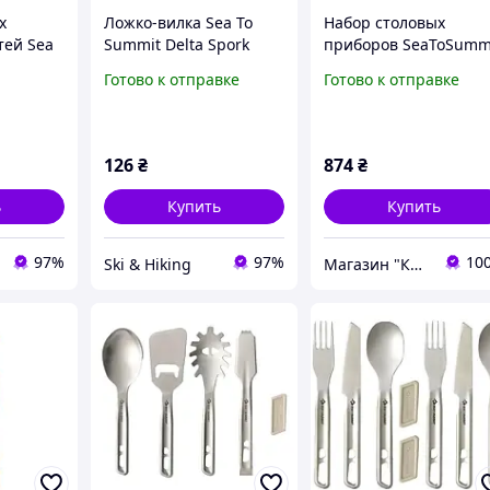
х
Ложко-вилка Sea To
Набор столовых
тей Sea
Summit Delta Spork
приборов SeaToSumm
ur
Orange
Frontier UL Cutlery Set
Готово к отправке
Готово к отправке
Utensil
Piece
126
₴
874
₴
ь
Купить
Купить
97%
97%
10
Ski & Hiking
Магазин "КЛУБ МАНДРІВНИКІВ"