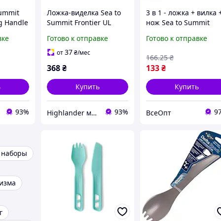
Summit
Ложка-виделка Sea to
3 в 1 - ложка + вилка 
ng Handle
Summit Frontier UL
нож Sea to Summit
а
Spork Grey сіра
Delta Spork, голубой,
вке
Готово к отправке
Готово к отправке
легкий, компактный,
экологическая
37
от
₴
/мес
166
.25
₴
пластмасса
368
₴
133
₴
ь
Купить
Купить
93%
93%
9
Highlander магазин
ВсеОпт
 наборы
ризма
г