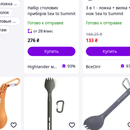
Туристическая ложка вилка
Набір столових
3 в 1 - ложка + вилка 
олок
приборів Sea to Summit
нож Sea to Summit
Passage Cutlery Set
Delta Spork, серый,
Титановые столовые приборы
Готово к отправке
Готово к отправке
Aqua Sea Blue
легкий, компактный,
там
блакитний
экологическая
28
от
₴
/мес
166
.25
₴
пластмасса
276
₴
133
₴
Купить
Купить
93%
9
Highlander магазин
ВсеОпт