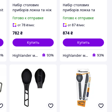
Набір столових
Набір столових
it
приборів ложка та ніж
приборів ложка та
Sea to Summit Frontier
виделка Sea to Summit
Готово к отправке
Готово к отправке
UL Cutlery Set сірий
Frontier UL Cutlery Set
сірий
78
87
от
₴
/мес
от
₴
/мес
782
₴
874
₴
Купить
Купить
3%
93%
93%
Highlander магазин
Highlander магазин