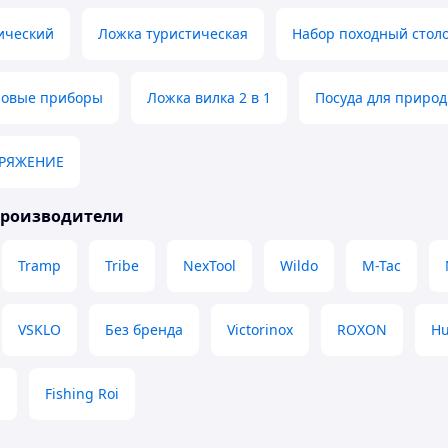
ический
Ложка туристическая
Набор походный стол
ловые приборы
Ложка вилка 2 в 1
Посуда для приро
АРЯЖЕНИЕ
производители
Tramp
Tribe
NexTool
Wildo
M-Tac
VSKLO
Без бренда
Victorinox
ROXON
H
a
Fishing Roi