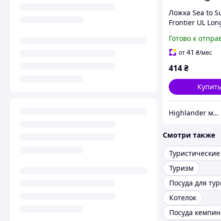
Ложка Sea to 
Frontier UL Lo
Spoon Grey сір
Готово к отпра
41
от
₴
/мес
414
₴
Купит
Highlander магазин
Смотри также
Туристические
Туризм
Посуда для ту
Котелок
Посуда кемпин