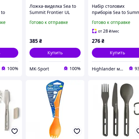
Ложка-виделка Sea to
Набір столових
 to
Summit Frontier UL
приборів Sea to Summ
r UL
Spork, Grey (STS
Passage Cutlery Set
вке
Готово к отправке
Готово к отправке
ork,
ACK034011-601705)
Spicy Orange
34011-
оранжевий
28
от
₴
/мес
385
₴
276
₴
ь
Купить
Купить
100%
100%
9
MK-Sport
Highlander магазин