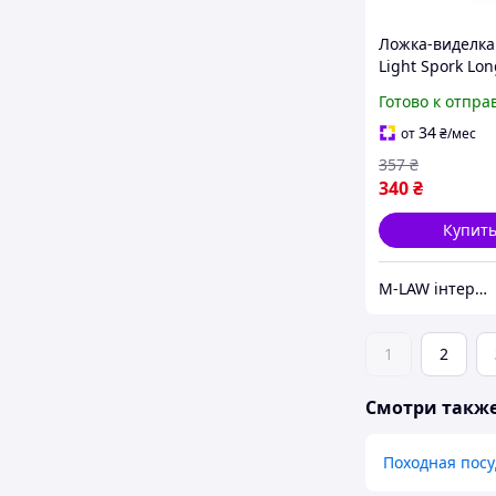
Ложка-виделка
Light Spork Lon
Anodised, L від
Готово к отпра
Summit
34
от
₴
/мес
357
₴
340
₴
Купит
M-LAW інтернет-магазин M-LAW.COM.UA
1
2
Смотри такж
Походная посу