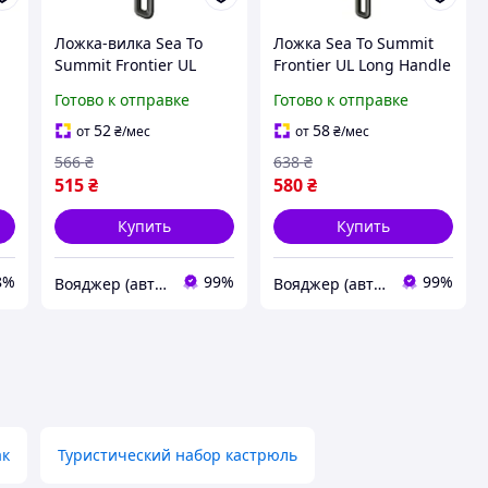
Ложка-вилка Sea To
Ложка Sea To Summit
Summit Frontier UL
Frontier UL Long Handle
Spork анодированный
Spoon подовженная
Готово к отправке
Готово к отправке
алюминий легкая для
легкая анодированный
походов и кемпинга
алюминий для походов
52
58
от
₴
/мес
от
₴
/мес
Grey 2248-VO
Grey 2248-VO
566
₴
638
₴
515
₴
580
₴
Купить
Купить
8%
99%
99%
Вояджер (авто, туризм, спорт)
Вояджер (авто, туризм, спорт)
ак
Туристический набор кастрюль