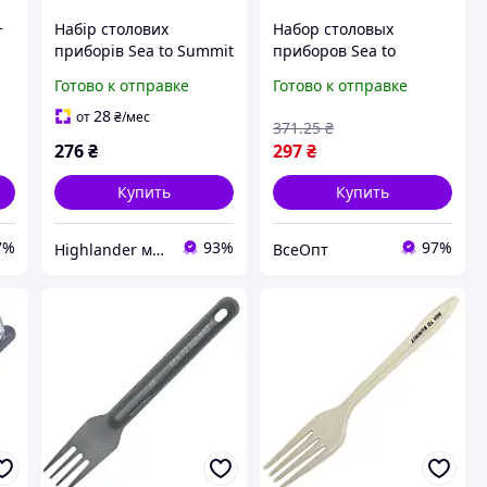
+
Набір столових
Набор столовых
приборів Sea to Summit
приборов Sea to
Passage Cutlery Set
Summit Delta Cutlery
Готово к отправке
Готово к отправке
Arrowwood Yellow
Set (ложка, вилка, нож),
жовтий
голубой, легкий,
28
от
₴
/мес
371
.25
₴
прочный
276
₴
297
₴
Купить
Купить
7%
93%
97%
Highlander магазин
ВсеОпт