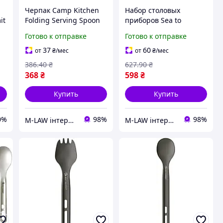
Черпак Camp Kitchen
Набор столовых
it
Folding Serving Spoon
приборов Sea to
 3
от Sea To Summit, Black
Summit Alpha Light
Готово к отправке
Готово к отправке
Cutlery Set Grey (STS
ACUTALSET2)
37
60
от
₴
/мес
от
₴
/мес
386
.40
₴
627
.90
₴
368
₴
598
₴
Купить
Купить
0%
98%
98%
M-LAW інтернет-магазин M-LAW.COM.UA
M-LAW інтернет-магазин M-LAW.COM.UA