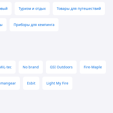
овый
Туризм и отдых
Товары для путешествий
ды
Приборы для кемпинга
MiL-tec
No brand
GSI Outdoors
Fire-Maple
umangear
Esbit
Light My Fire