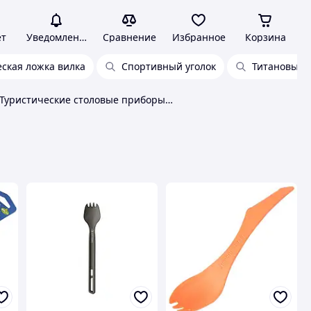
ет
Уведомления
Сравнение
Избранное
Корзина
еская ложка вилка
Спортивный уголок
Титановые 
Туристические столовые приборы Sea To Summit