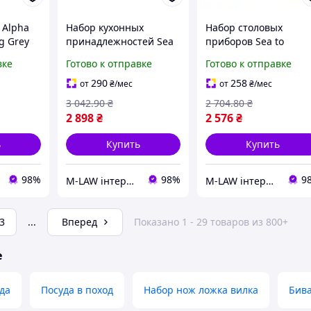
 Alpha
Набор кухонных
Набор столовых
g Grey
принадлежностей Sea
приборов Sea to
 Sea to
to Summit Detour
Summit Detour
вке
Готово к отправке
Готово к отправке
Stainless Steel Utensil
Stainless Steel Cutlery
Set, 4 предмета
Set 2P 6 предметов
290
258
от
₴
/мес
от
₴
/мес
3 042
.90
₴
2 704
.80
₴
2 898
₴
2 576
₴
ь
Купить
Купить
98%
98%
9
M-LAW інтернет-магазин M-LAW.COM.UA
M-LAW інтернет-магазин M-LAW.COM.UA
3
...
Вперед
Показано 1 - 29 товаров из 800+
е
да
Посуда в поход
Набор нож ложка вилка
Бив