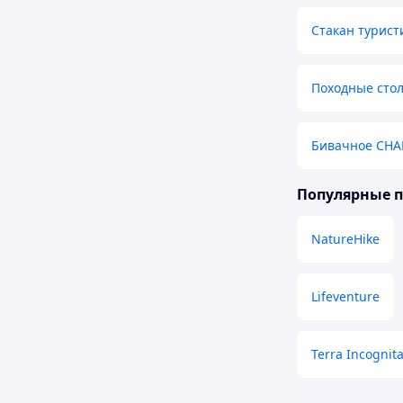
Стакан турист
Походные сто
Бивачное СН
Популярные 
NatureHike
Lifeventure
Terra Incognit