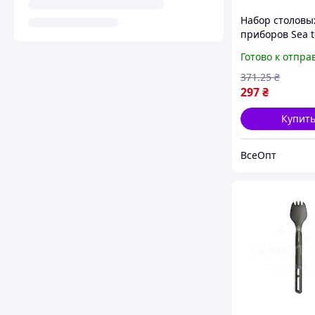
Набор столовы
приборов Sea t
Summit Delta C
Готово к отпра
Set, (ложка, ви
нож), оранжев
371
.25
₴
легкий, прочн
297
₴
Купит
ВсеОпт