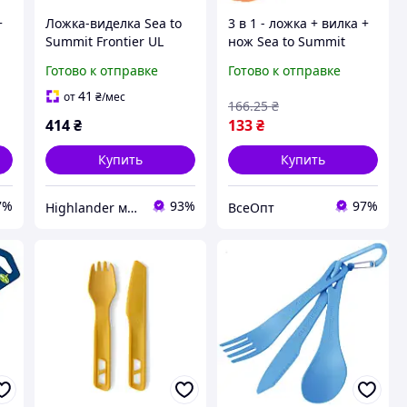
+
Ложка-виделка Sea to
3 в 1 - ложка + вилка +
Summit Frontier UL
нож Sea to Summit
Long Handle Spork Grey
Delta Spork,
Готово к отправке
Готово к отправке
сіра
оранжевая, легкий и
компактный столовый
41
от
₴
/мес
166
.25
₴
прибор
414
₴
133
₴
Купить
Купить
7%
93%
97%
Highlander магазин
ВсеОпт