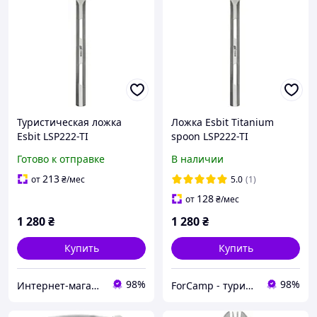
Туристическая ложка
Ложка Esbit Titanium
Esbit LSP222-TI
spoon LSP222-TI
Готово к отправке
В наличии
213
от
₴
/мес
5.0
(1)
128
от
₴
/мес
1 280
₴
1 280
₴
Купить
Купить
98%
98%
Интернет-магазин AlpineSport
ForCamp - туристические, спортивные и тактические товары