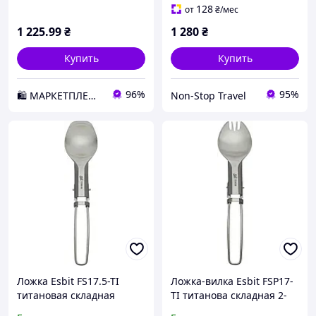
128
от
₴
/мес
1 225
.99
₴
1 280
₴
Купить
Купить
96%
95%
🛍️ МАРКЕТПЛЕЙС DMD
Non-Stop Travel
Ложка Esbit FS17.5-TI
Ложка-вилка Esbit FSP17-
титановая складная
TI титанова складная 2-
компактная для походов и
в-1 полированная, 17 г