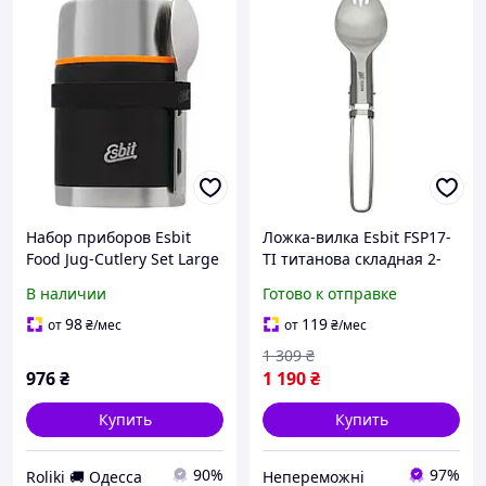
Набор приборов Esbit
Ложка-вилка Esbit FSP17-
Food Jug-Cutlery Set Large
TI титанова складная 2-
(Black)
в-1 полированная, 17 г
В наличии
Готово к отправке
|neper-1227|
98
119
от
₴
/мес
от
₴
/мес
1 309
₴
976
₴
1 190
₴
Купить
Купить
90%
97%
Roliki 🚚 Одесса
Непереможні