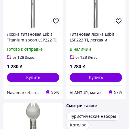
Ложка титановая Esbit
Титановая ложка Esbit
Titanium spoon LSP222-TI
LSP222-TI, легкая и
удобная для глубоких и
Готово к отправке
В наличии
мелких емкостей
128
128
от
₴
/мес
от
₴
/мес
1 280
₴
1 280
₴
Купить
Купить
95%
97%
Navamarket.com.ua © Туристическое и спортивное снаряжение
ALANTUR, магазин туристичного спорядження та велосипедів
Смотри также
Туристические наборы
Котелок