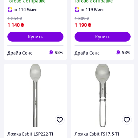
Готово к отправке
Готово к отправке
пикников 1227-DS
1227-DS
114
119
от
₴
/мес
от
₴
/мес
1 254
₴
1 309
₴
1 140
₴
1 190
₴
Купить
Купить
98%
98%
Драйв Сенс
Драйв Сенс
Ложка Esbit LSP222-TI
Ложка Esbit FS17.5-TI