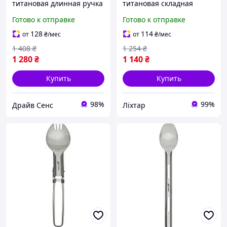
титановая длинная ручка
титановая складная
для глубоких контейнеров
компактная для походов и
Готово к отправке
Готово к отправке
18 г компактная 1227-DS
пикников [1227-liht]
128
114
от
₴
/мес
от
₴
/мес
1 408
₴
1 254
₴
1 280
₴
1 140
₴
Купить
Купить
98%
99%
Драйв Сенс
Ліхтар