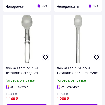
97%
97%
Непереможні
Непереможні
Ложка Esbit FS17.5-TI
Ложка Esbit LSP222-TI
титановая складная
титановая длинная ручка
компактная для походов и
для глубоких контейнеров
Готово к отправке
Готово к отправке
пикников (1227-vart)
18 г компактная (1227-
vart)
114
128
от
₴
/мес
от
₴
/мес
1 254
₴
1 408
₴
1 140
₴
1 280
₴