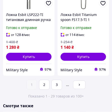
Ложка Esbit LSP222-TI
Ложка Esbit Titanium
титановая длинная ручка
spoon FS17.5-TI 1
для глубоких контейнеров
Готово к отправке
Готово к отправке
18 г компактная 1
128
114
от
₴
/мес
от
₴
/мес
1 408
₴
1 254
₴
1 280
₴
1 140
₴
Купить
Купить
97%
97%
Military Style
Military Style
1
2
3
...
Показано 1 - 29 товаров из 100+
Смотри также