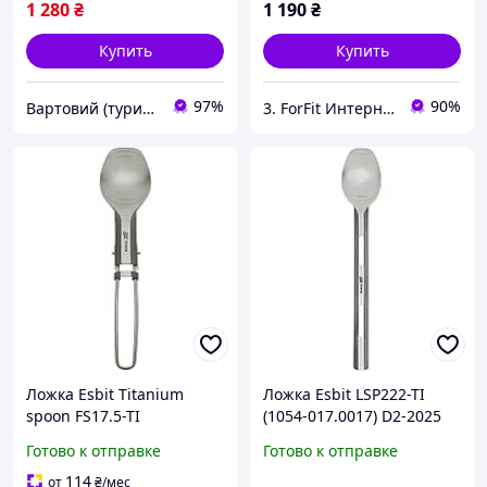
1 280
₴
1 190
₴
Купить
Купить
97%
90%
Вартовий (туризм, охота и кемпинг)
3. ForFit Интернет-магазин спортивных товаров
Ложка Esbit Titanium
Ложка Esbit LSP222-TI
spoon FS17.5-TI
(1054-017.0017) D2-2025
Готово к отправке
Готово к отправке
114
от
₴
/мес