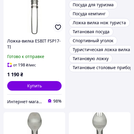
Посуда для туризма
Посуда кемпинг
Ложка вилка нож туриста
Титановая посуда
Спортивный уголок
Ложка-вилка ESBIT FSP17-
TI
Туристическая ложка вилка
Готово к отправке
Титановую ложку
198
от
₴
/мес
Титановые столовые прибор
1 190
₴
Купить
98%
Интернет-магазин AlpineSport