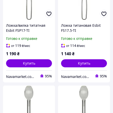
Ложка/вилка титатная
Ложка титановая Esbit
Esbit FSP17-TI
FS17.5-TI
Готово к отправке
Готово к отправке
119
114
от
₴
/мес
от
₴
/мес
1 190
₴
1 140
₴
Купить
Купить
95%
95%
Navamarket.com.ua © Туристическое и спортивное снаряжение
Navamarket.com.ua © Туристическое и спортивное снаряжение