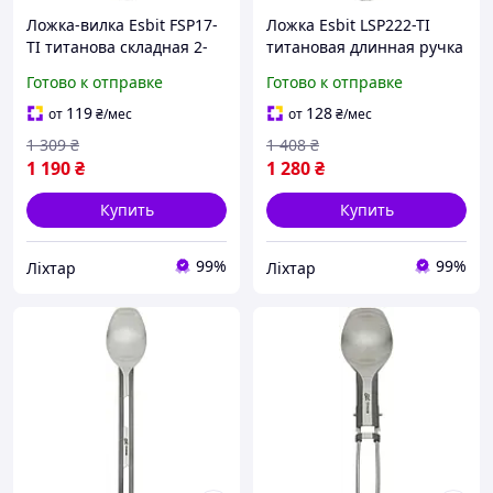
Ложка-вилка Esbit FSP17-
Ложка Esbit LSP222-TI
TI титанова складная 2-
титановая длинная ручка
в-1 полированная, 17 г
для глубоких контейнеров
Готово к отправке
Готово к отправке
[1227-liht]
18 г компактная [1227-
liht]
119
128
от
₴
/мес
от
₴
/мес
1 309
₴
1 408
₴
1 190
₴
1 280
₴
Купить
Купить
99%
99%
Ліхтар
Ліхтар