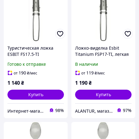
Туристическая ложка
Ложко-виделка Esbit
ESBIT FS17.5-TI
Titanium FSP17-TI, легкая
складная титанова, 17 г
Готово к отправке
В наличии
190
119
от
₴
/мес
от
₴
/мес
1 140
₴
1 190
₴
Купить
Купить
98%
97%
Интернет-магазин AlpineSport
ALANTUR, магазин туристичного спорядження та велосипедів