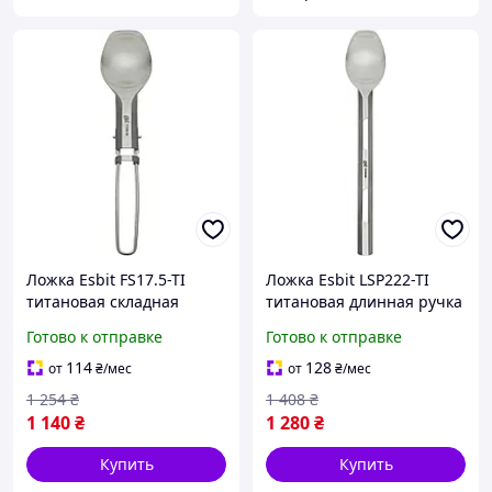
Ложка Esbit FS17.5-TI
Ложка Esbit LSP222-TI
титановая складная
титановая длинная ручка
компактная для походов и
для глубоких контейнеров
Готово к отправке
Готово к отправке
пикников |neper-1227|
18 г компактная |neper-
1227|
114
128
от
₴
/мес
от
₴
/мес
1 254
₴
1 408
₴
1 140
₴
1 280
₴
Купить
Купить