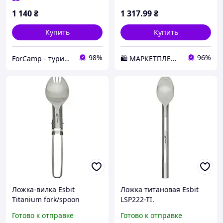
1 140
₴
1 317
.99
₴
Купить
Купить
98%
96%
ForCamp - туристические, спортивные и тактические товары
🛍️ МАРКЕТПЛЕЙС DMD
Ложка-вилка Esbit
Ложка титановая Esbit
Titanium fork/spoon
LSP222-TI.
FSP17-TI (1054-017.0068)
Готово к отправке
Готово к отправке
D3-2026