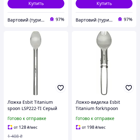
Купить
Купить
97%
97%
Вартовий (туризм, охота и кемпинг)
Вартовий (туризм, охота и кемпинг)
Ложка Esbit Titanium
Ложко-виделка Esbit
spoon LSP222-TI Серый
Titanium fork/spoon
(017.-vart)
FSP17-TI лучшая цена с
Готово к отправке
Готово к отправке
быстрой доставкой по
Украине
128
198
от
₴
/мес
от
₴
/мес
1 408
₴