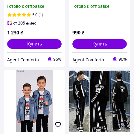
девочку, трехнитка,
белый + черный, черный.
Готово к отправке
Готово к отправке
черный. 122; 128; 134;
Размеры: 122; 128; 134;
140; 146.
140; 146.
5.0
(1)
205
от
₴
/мес
1 230
₴
990
₴
Купить
Купить
96%
96%
Agent Comforta
Agent Comforta