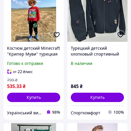
Костюм детский Minecraft
Турецкий детский
"Крипер Муви" турецкая
хлопковый спортивный
двунитка Рост 104 110
костюм синий девочка
Готово к отправке
В наличии
размер 104 110
22
от
₴
/мес
799
₴
535
.33
₴
845
₴
Купить
Купить
98%
100%
Український виробник дитячого одягу "Arisha"
Спорткомфорт