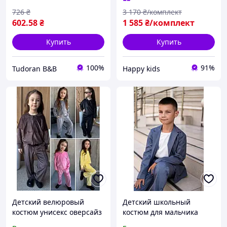
726
₴
3 170
₴/комплект
602
.58
₴
1 585
₴/комплект
Купить
Купить
100%
91%
Tudoran B&B
Happy kids
Детский велюровый
Детский школьный
костюм унисекс оверсайз
костюм для мальчика
турецкий велюр для
турецкая ткань