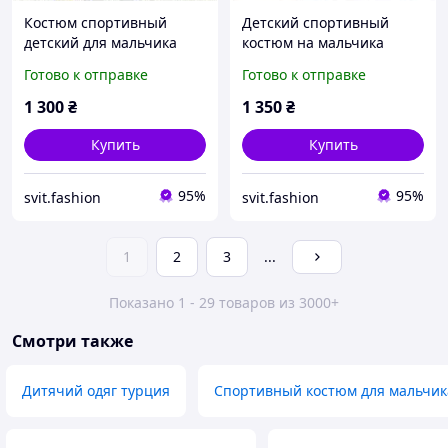
Костюм спортивный
Детский спортивный
детский для мальчика
костюм на мальчика
подростка, с турецкого
подростка турецкий
Готово к отправке
Готово к отправке
трикотажа широкие
трикотаж широкие
прямые штаны и кофта 9-
прямые штаны и кофта -
1 300
₴
1 350
₴
13 лет
реглан 12-15 лет
Купить
Купить
95%
95%
svit.fashion
svit.fashion
1
2
3
...
Показано 1 - 29 товаров из 3000+
Смотри также
Дитячий одяг турция
Спортивный костюм для мальчик