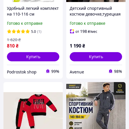
Удобный легкий комплект
Детский спортивный
на 110-116 см
костюм девочке,турецкая
трикотажный на
двухнитка
Готово к отправке
Готово к отправке
мальчика, детские
турецкие качественные
198
5.0
(1)
от
₴
/мес
костюмы с шортами
1 620
₴
810
₴
1 190
₴
Купить
Купить
99%
98%
Podrostok shop
Avenue