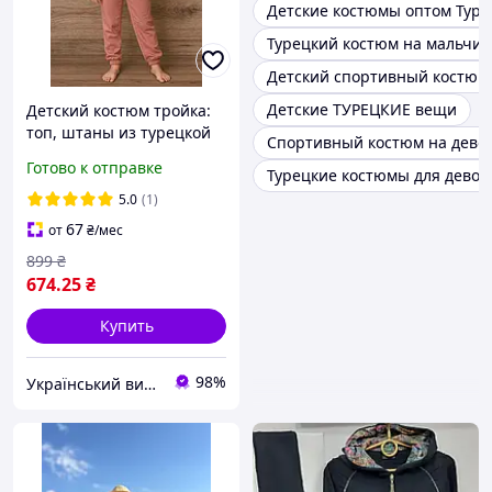
Детские костюмы оптом Тур
Турецкий костюм на мальчик
Детский спортивный костюм
Детские ТУРЕЦКИЕ вещи
Детский костюм тройка:
топ, штаны из турецкой
Спортивный костюм на дево
двухнитки и фланелевая
Готово к отправке
Турецкие костюмы для девоч
рубашка рост 128-152 см
цвет бежевый
5.0
(1)
67
от
₴
/мес
899
₴
674
.25
₴
Купить
98%
Український виробник дитячого одягу "Arisha"