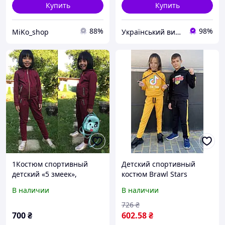
Купить
Купить
88%
98%
MiKo_shop
Український виробник дитячого одягу "Arisha"
1Костюм спортивный
Детский спортивный
детский «5 змеек»,
костюм Brawl Stars
двунитка турецкая
черно-желтый, комплект
В наличии
В наличии
для мальчика худи и
штаны турецкий
726
₴
трикотаж
700
₴
602
.58
₴