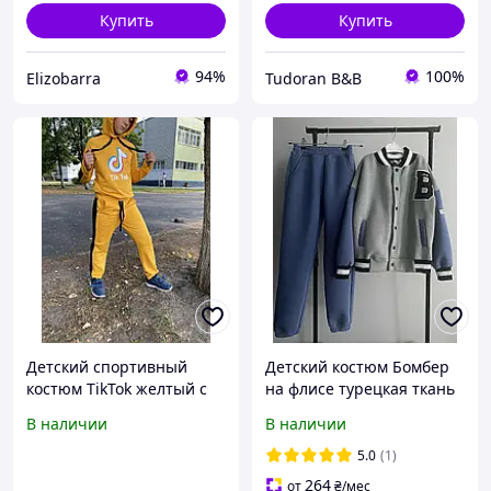
Купить
Купить
94%
100%
Elizobarra
Tudoran B&B
Детский спортивный
Детский костюм Бомбер
костюм TikTok желтый с
на флисе турецкая ткань
худи и брюками,
стильный унисекс цвет
В наличии
В наличии
комплект для мальчика
серый синий
демисезонный турецкий
5.0
(1)
трикотаж
264
от
₴
/мес