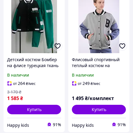
Детский костюм Бомбер
Флисовый спортивный
на флисе турецкая ткань
теплый костюм на
стильный унисекс цвет
подростка Стильный
В наличии
В наличии
бутылка черный
детский костюм на
флисемальчика, Теплые
264
249
от
₴
/мес
от
₴
/мес
флисовые костюмы для
3 170
₴
мальчиков,
1 585
₴
1 495
₴/комплект
Купить
Купить
91%
91%
Happy kids
Happy kids