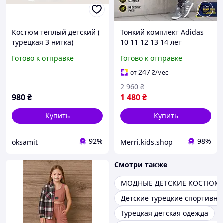
Костюм теплый детский (
Тонкий комплект Adidas
турецкая 3 нитка)
10 11 12 13 14 лет
турецкий на змейке
Готово к отправке
Готово к отправке
мальчикам подросткам,
детские серые костюмы
247
от
₴
/мес
Адидас белые полоски
2 960
₴
980
₴
1 480
₴
Купить
Купить
92%
98%
oksamit
Merri.kids.shop
Смотри также
МОДНЫЕ ДЕТСКИЕ КОСТЮМ
Детские турецкие спортивн
Турецкая детская одежда