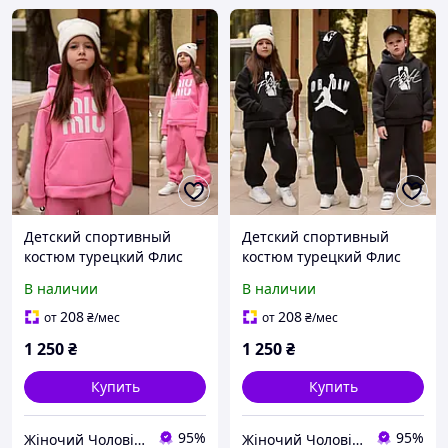
Детский спортивный
Детский спортивный
костюм турецкий Флис
костюм турецкий Флис
128 134, 140, 146, 152
128 134, 140, 146, 152
В наличии
В наличии
розовый.
черный графит
208
208
от
₴
/мес
от
₴
/мес
1 250
₴
1 250
₴
Купить
Купить
95%
95%
Жіночий Чоловічий Дитячий Одяг Анжеліка
Жіночий Чоловічий Дитячий Одяг Анжеліка