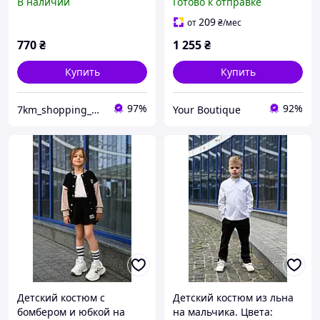
В наличии
Готово к отправке
мальчика и девочки 92
классический костюм
152
пиджак и штаны Арт.
209
от
₴
/мес
2681
770
₴
1 255
₴
Купить
Купить
97%
92%
7km_shopping_odessa
Your Boutique
Детский костюм с
Детский костюм из льна
бомбером и юбкой на
на мальчика. Цвета: