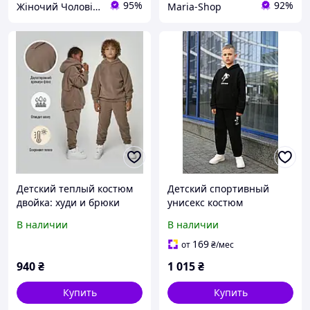
95%
92%
Жіночий Чоловічий Дитячий Одяг Анжеліка
Maria-Shop
Детский теплый костюм
Детский спортивный
двойка: худи и брюки
унисекс костюм
двухсторонний турецкий
¦турецкая двунитка
В наличии
В наличии
премиум флис Polar от
пенье 122-128, 128-134,
110 см до 140 см
134-140, 140-146
169
от
₴
/мес
940
₴
1 015
₴
Купить
Купить