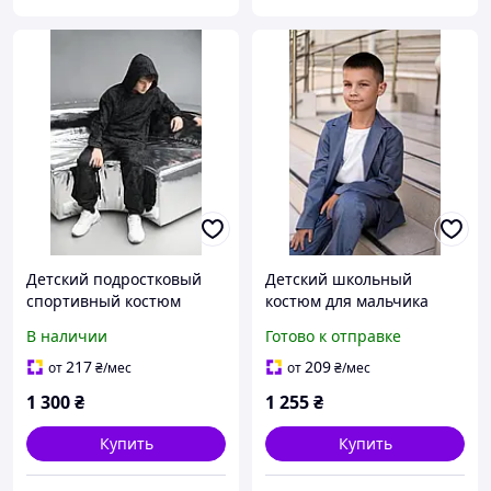
Детский подростковый
Детский школьный
спортивный костюм
костюм для мальчика
турецкая двунитка 146
турецкая ткань
В наличии
Готово к отправке
152, 158, 164,170 черный
классический костюм
пиджак и штаны Арт.
217
209
от
₴
/мес
от
₴
/мес
2681
1 300
₴
1 255
₴
Купить
Купить