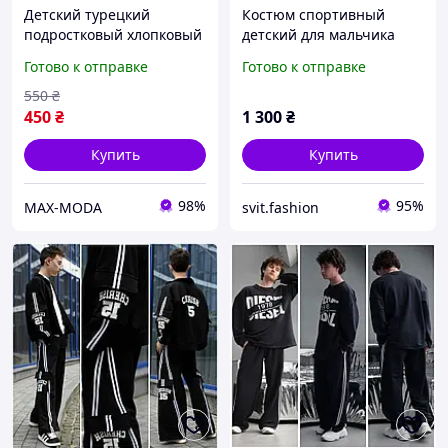
Детский турецкий
Костюм спортивный
подростковый хлопковый
детский для мальчика
костюм на мальчика.
подростка, с турецкого
Готово к отправке
Готово к отправке
трикотажа широкие
прямые штаны и кофта 9-
550
₴
13 лет
450
₴
1 300
₴
Купить
Купить
98%
95%
MAX-MODA
svit.fashion