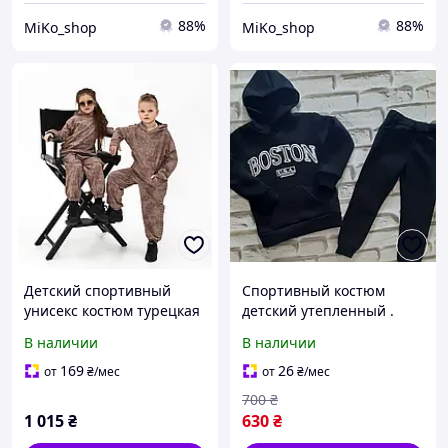
88%
88%
MiKo_shop
MiKo_shop
Детский спортивный
Спортивный костюм
унисекс костюм турецкая
детский утепленный .
хб двонитка пинье 122-
(Турецкая ткань) Рост 116
В наличии
В наличии
128, 128-134, 134-140,
см-146 см.
140-146
169
26
от
₴
/мес
от
₴
/мес
700
₴
1 015
₴
630
₴