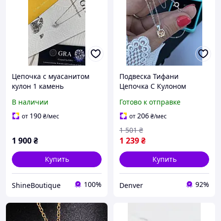
Цепочка с муасанитом
Подвеска Тифани
кулон 1 камень
Цепочка С Кулоном
Камень Шампань 925
В наличии
Готово к отправке
Проба Серебро
Брендовая Женская С
190
206
от
₴
/мес
от
₴
/мес
Кристаллом Tiffany
1 501
₴
Denver Підвіска Тіфані
1 900
₴
1 239
₴
Купить
Купить
100%
92%
ShineBoutique
Denver