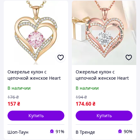
Ожерелье кулон с
Ожерелье кулон с
цепочкой женское Нeart
цепочкой женское Нeart
Love, в форме сердца с
Love, в форме сердца с
В наличии
В наличии
камнем, цирконий,
камнем, цирконий,
золотой цвет. Розовый
золотой цвет. На подарок
176
₴
194
₴
цвет
157
₴
174
.60
₴
Купить
Купить
91%
90%
Шоп-Таун
В Тренде