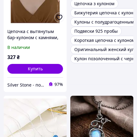
Цепочка з кулоном
Бижутерия цепочка с кулоно
Кулоны с полудрагоценными
Подвески 925 пробы
Цепочка с вытянутым
бар-кулоном с камнями,
Короткая цепочка с кулоном
серебряное покрытие 925
В наличии
Оригинальный женский куло
пробы, длина 40+5 см
327
₴
Кулон позолоченный с черн
Купить
97%
Silver Stone - подарки для всех