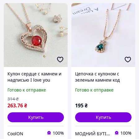
Кулон сердце с камнем и
Цепочка с кулоном с
надписью I love you
зеленым камнем код
always and forever на
1520-1
Готово к отправке
Готово к отправке
цепочке подарок
314
₴
263
.76
₴
195
₴
Купить
Купить
100%
100%
CoolON
МОДНИЙ БУТІК жіноче взуття, сумки, гаманці, біжутерія, купальники, рюкзаки, куртки жіночі