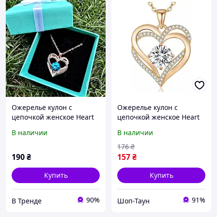
Ожерелье кулон с
Ожерелье кулон с
цепочкой женское Нeart
цепочкой женское Нeart
Love, в форме сердца с
Love, в форме сердца с
В наличии
В наличии
камнем, цирконий,
камнем, цирконий,
золотой цвет. Бирюза
золотой цвет. Белый
176
₴
камень
камень
190
₴
157
₴
Купить
Купить
90%
91%
В Тренде
Шоп-Таун