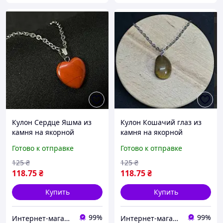
Кулон Сердце Яшма из
Кулон Кошачий глаз из
камня на якорной
камня на якорной
цепочке
цепочке
Готово к отправке
Готово к отправке
125
₴
125
₴
118
.75
₴
118
.75
₴
Купить
Купить
99%
99%
Интернет-магазин "Trivia"
Интернет-магазин "Trivia"