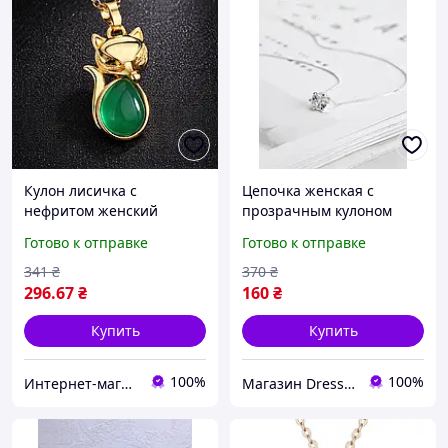
Кулон лисичка с
Цепочка женская с
нефритом женский
прозрачным кулоном
подвеска лиса с камнем
камешом в оправе
Готово к отправке
Готово к отправке
украшение изящный
Fashion Jewelry
кулон с цепочкой
Серебристая
341
₴
370
₴
296
.67
₴
160
₴
Купить
Купить
100%
100%
Интернет-магазин "Aliri"
Магазин Dress Code