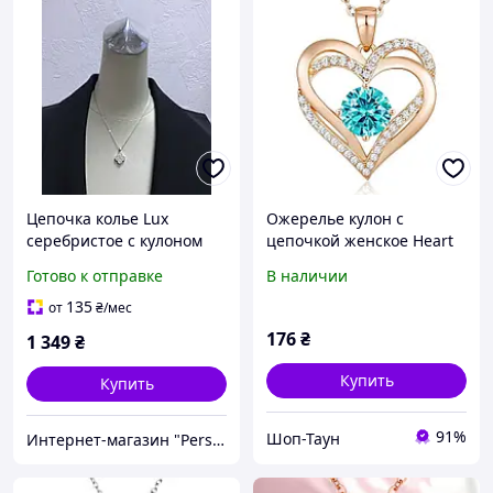
Цепочка колье Lux
Ожерелье кулон с
серебристое с кулоном
цепочкой женское Нeart
двухстороннее с камнями
Love, в форме сердца с
Готово к отправке
В наличии
и эмалью
камнем, цирконий,
золотой цвет. Голубой
135
от
₴
/мес
камень
176
₴
1 349
₴
Купить
Купить
91%
Шоп-Таун
Интернет-магазин "PerspectiveBoutique"