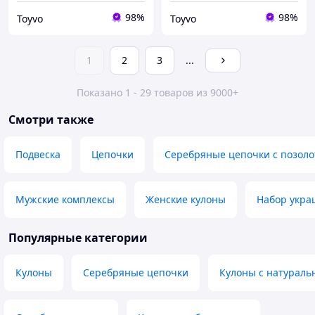
98%
98%
Toyvo
Toyvo
1
2
3
...
Показано 1 - 29 товаров из 9000+
Смотри также
Подвеска
Цепочки
Серебряные цепочки с позоло
Мужские комплексы
Женские кулоны
Набор укра
Популярные категории
Кулоны
Серебряные цепочки
Кулоны с натурал