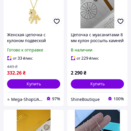
Женская цепочка с
Цепочка с муасанитами 8
кулоном подвеской
мм кулон россыпь камней
украшения на шею,
Готово к отправке
В наличии
красивая бижутерия
"Единорог с камнями S33"
33
229
от
₴
/мес
от
₴
/мес
золотистый
449
₴
332
.26
₴
2 290
₴
Купить
Купить
97%
100%
⭐️ Mega-ShopUA.com.ua
ShineBoutique