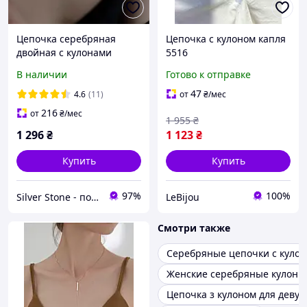
Цепочка серебряная
Цепочка с кулоном капля
двойная с кулонами
5516
Звезда и Месяц с
В наличии
Готово к отправке
камнями, двойная
подвеска, длина 38+8 см
47
4.6
(11)
от
₴
/мес
216
от
₴
/мес
1 955
₴
1 296
₴
1 123
₴
Купить
Купить
97%
100%
Silver Stone - подарки для всех
LeBijou
Смотри также
Серебряные цепочки с куло
Женские серебряные кулоны
Цепочка з кулоном для деву