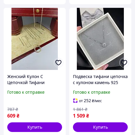
Женский Кулон С
Подвеска тифани цепочка
Цепочкой Тифани
с кулоном камень 925
Брендовый Золотистый
проба серебро брендовая
Готово к отправке
Готово к отправке
Гвоздь С Камнями Tiffany
женская с кристаллом
Seli Жіночий Кулон З
Tiffany Toyvoo Підвіска
252
от
₴
/мес
Цепочкою Тіфані
тіфані цепочка
787
₴
1 861
₴
Брендовий
609
₴
1 509
₴
Купить
Купить