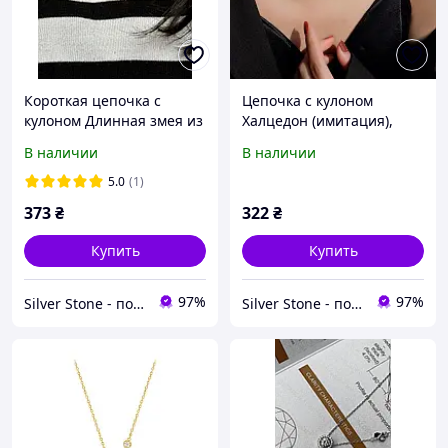
Короткая цепочка с
Цепочка с кулоном
кулоном Длинная змея из
Халцедон (имитация),
камней, серебряное
кулон с мутным камнем,
В наличии
В наличии
покрытие 925 пробы,
серебряное покрытие 925
длина 40+4,5 см
пробы, длина 40+5 см
5.0
(1)
373
₴
322
₴
Купить
Купить
97%
97%
Silver Stone - подарки для всех
Silver Stone - подарки для всех