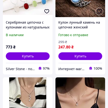
Серебряная цепочка с
Кулон лунный камень на
кулонами из натуральных
цепочке женский
камней: красный и
серебристый кулон с
В наличии
Готово к отправке
голубой агат, светло-
камнем подвеска
зеленый и белый
украшение
295
₴
халцедон
773
₴
247
.80
₴
Купить
Купить
97%
100%
Silver Stone - подарки для всех
Интернет-магазин "Aliri"