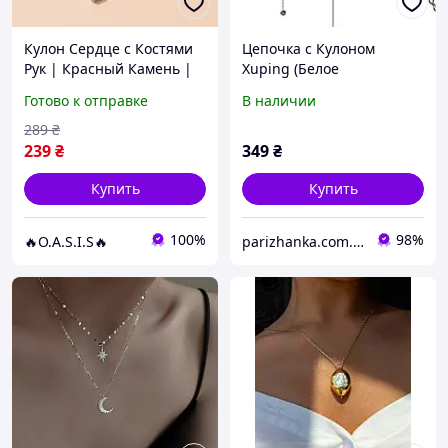
Кулон Сердце с Костями
Цепочка с Кулоном
Рук | Красный Камень |
Xuping (Белое
Готическая Подвеска в
Золото+Белое Камение;
Готово к отправке
В наличии
Стиле K-pop
Ролло; 45,0+5,0см)
289
₴
239
₴
349
₴
Купить
Купить
100%
98%
🔥O.A.S.I.S🔥
parizhanka.com.ua