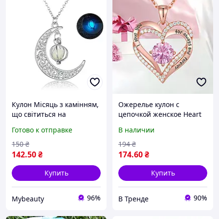
Кулон Місяць з камінням,
Ожерелье кулон с
що світиться на
цепочкой женское Нeart
ланцюжку, сріблястий
Love, в форме сердца с
Готово к отправке
В наличии
камнем, цирконий,
золотой цвет. Розовый
150
₴
194
₴
камень
142
.50
₴
174
.60
₴
Купить
Купить
96%
90%
Mybeauty
В Тренде