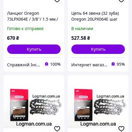
Ланцюг Oregon
Цепь 64 звена (32 зуба)
73LPX064E / 3/8"/ 1.5 мм./
Oregon 20LPX064E шаг
64 ланки (43 см.)
325 паз 1,5 оригинал
Готово к отправке
В наличии
670
₴
527
.58
₴
Купить
Купить
100%
95%
Справжній Інструмент
Интернет магазин "Детали". Запчасти для электро и бензоинструмента