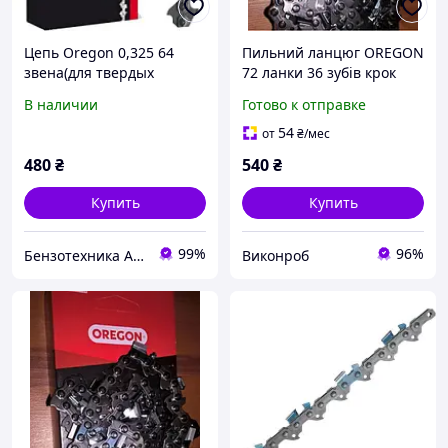
Цепь Oregon 0,325 64
Пильний ланцюг OREGON
звена(для твердых
72 ланки 36 зубів крок
пород,супер зуб)
0.325 супер зуб 1.5 мм
В наличии
Готово к отправке
оригінал
54
от
₴
/мес
480
₴
540
₴
Купить
Купить
99%
96%
Бензотехника Atlant
Виконроб