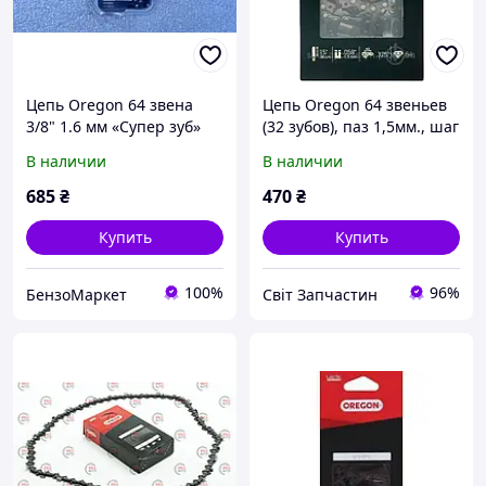
Цепь Oregon 64 звена
Цепь Oregon 64 звеньев
3/8" 1.6 мм «Супер зуб»
(32 зубов), паз 1,5мм., шаг
для бензопилы Мотор
0.325".
В наличии
В наличии
Сич 470, 475 (шина 45 см)
685
₴
470
₴
Купить
Купить
100%
96%
БензоМаркет
Світ Запчастин