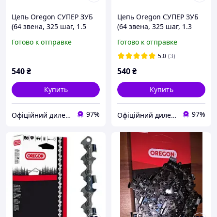
Цепь Oregon СУПЕР ЗУБ
Цепь Oregon СУПЕР ЗУБ
(64 звена, 325 шаг, 1.5
(64 звена, 325 шаг, 1.3
паз, 38см)
паз, 38см)
Готово к отправке
Готово к отправке
5.0
(3)
540
₴
540
₴
Купить
Купить
97%
97%
Офіційний дилер Oleo-Mac в Україні - Logman.com.ua
Офіційний дилер Oleo-Mac в Україні - Logman.com.ua