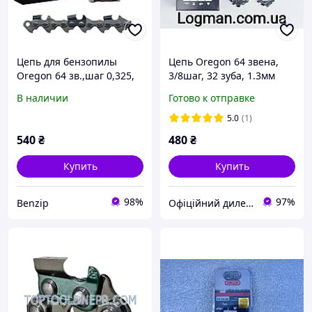
Цепь для бензопилы
Цепь Oregon 64 звена,
Oregon 64 зв.,шаг 0,325,
3/8шаг, 32 зуба, 1.3мм
толщина 1,5 мм оригинал
91VXL064E Ланцюг
В наличии
Готово к отправке
(супер качество)
Орегон
5.0
(1)
540
₴
480
₴
Купить
Купить
98%
97%
Benzip
Офіційний дилер Oleo-Mac в Україні - Logman.com.ua