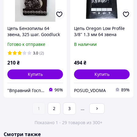
Цепь Бензопилы 64
Цепь Oregon Low Profile
звена, 325 шаг. Goodluck
3/8" 1.3 мм 64 звена
Оригинал
(91VXL100R)
Готово к отправке
В наличии
3.0
(2)
210
₴
494
₴
Купить
Купить
96%
89%
"Вправний Господар" - Ваш надежный помощник!
POSUD_VDOMA
1
2
3
...
Показано 1 - 29 товаров из 300+
Смотри также