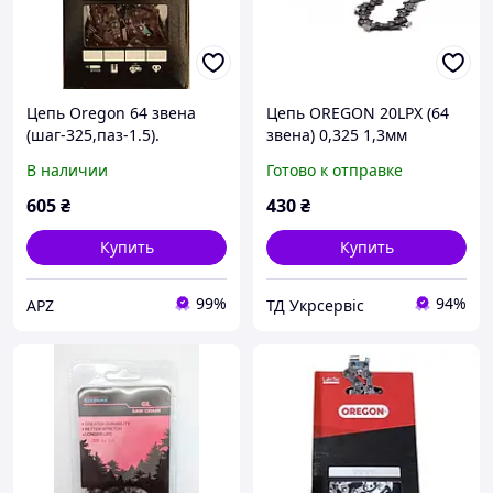
Цепь Oregon 64 звена
Цепь OREGON 20LPX (64
(шаг-325,паз-1.5).
звена) 0,325 1,3мм
В наличии
Готово к отправке
605
₴
430
₴
Купить
Купить
99%
94%
APZ
ТД Укрсервіс