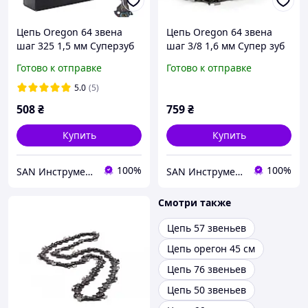
Цепь Oregon 64 звена
Цепь Oregon 64 звена
шаг 325 1,5 мм Суперзуб
шаг 3/8 1,6 мм Супер зуб
21LPX064E
75LPX064E для Мотор Сич
Готово к отправке
Готово к отправке
470
5.0
(5)
508
₴
759
₴
Купить
Купить
100%
100%
SAN Инструмент Комплектующие Запчасти
SAN Инструмент Комплектующие Запчасти
Смотри также
Цепь 57 звеньев
Цепь орегон 45 см
Цепь 76 звеньев
Цепь 50 звеньев