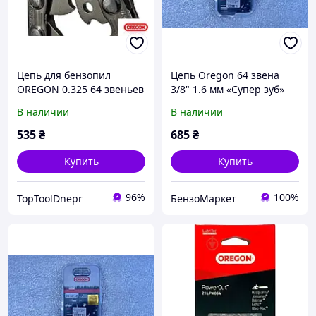
Цепь для бензопил
Цепь Oregon 64 звена
OREGON 0.325 64 звеньев
3/8" 1.6 мм «Супер зуб»
RS 1,3
для бензопилы Мотор
В наличии
В наличии
Сич 270 (шина 45 см)
535
₴
685
₴
Купить
Купить
96%
100%
TopToolDnepr
БензоМаркет