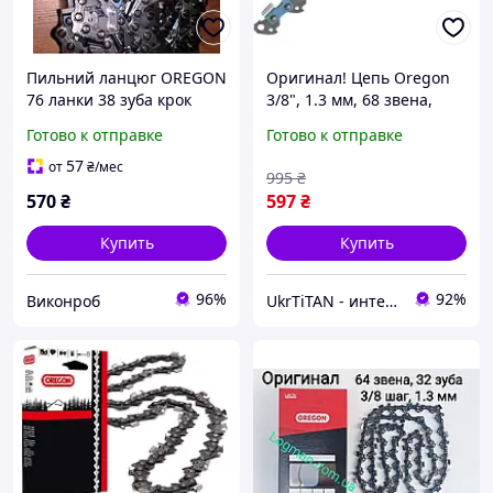
Пильний ланцюг OREGON
Оригинал! Цепь Oregon
76 ланки 38 зуба крок
3/8", 1.3 мм, 68 звена,
0.325 супер зуб 1.5 мм
длина 20"/50 см
Готово к отправке
Готово к отправке
оригінал
(91VXL_68E) - Высшее
качество!
57
от
₴
/мес
995
₴
570
₴
597
₴
Купить
Купить
96%
92%
Виконроб
UkrTiTAN - интернет-магазин электроники и компьютерной техники