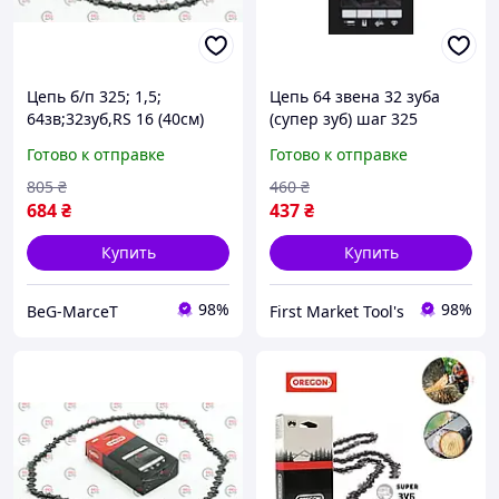
Цепь б/п 325; 1,5;
Цепь 64 звена 32 зуба
64зв;32зуб,RS 16 (40см)
(супер зуб) шаг 325
OREGON для Googluck 40
Oregon для Бензопилы на
Готово к отправке
Готово к отправке
оригинал
шину 16" 40см
805
₴
460
₴
684
₴
437
₴
Купить
Купить
98%
98%
BeG-MarceT
First Market Tool's