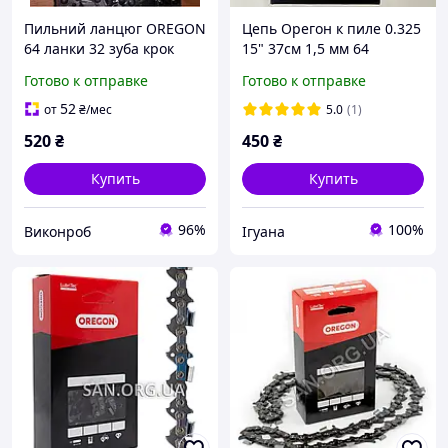
Пильний ланцюг OREGON
Цепь Орегон к пиле 0.325
64 ланки 32 зуба крок
15" 37см 1,5 мм 64
0.325 супер зуб 1.5 мм
звеньев
Готово к отправке
Готово к отправке
оригінал
52
от
₴
/мес
5.0
(1)
520
₴
450
₴
Купить
Купить
96%
100%
Виконроб
Ігуана