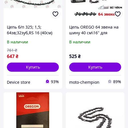
Цепь б/п 325; 1,5;
Цепь OREGO 64 звена на
64зв;32зуб,RS 16 (40см)
шину 40 см\16" для
OREGON для Googluck 40
бензопилы шаг 325 супер
В наличии
В наличии
оригинал
зуб для твердых мокрых
сухих дров
761
₴
647
₴
525
₴
Купить
Купить
93%
89%
Device store
moto-chempion