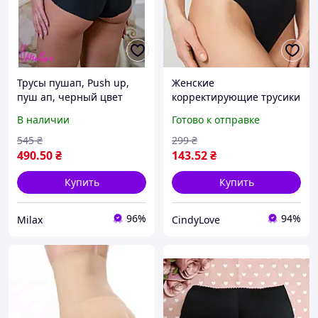
Трусы пушап, Push up,
Женские
пуш ап, черный цвет
корректирующие трусики
(3101)
с широким поясом на
В наличии
Готово к отправке
высокой посадке
утягивающие трусы
545
₴
299
₴
стринги для коррекции
490
.50
₴
143
.52
₴
талии Черный M
Купить
Купить
96%
94%
Milax
CindyLove