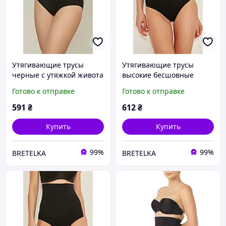
Утягивающие трусы
Утягивающие трусы
черные с утяжкой живота
высокие бесшовные
Emay 2016 L/XL
черные с утяжкой живота
Готово к отправке
Готово к отправке
Emay 2039 L/XL
591
₴
612
₴
Купить
Купить
99%
99%
BRETELKA
BRETELKA