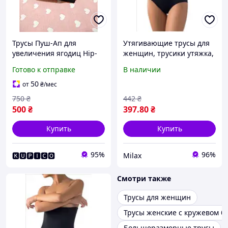
Трусы Пуш-Ап для
Утягивающие трусы для
увеличения ягодиц Hip-
женщин, трусики утяжка,
Up с накладной попой
компрессионные трусы,
Готово к отправке
В наличии
3101 черные бежевые
белье для похудения
красные
(2104)
50
от
₴
/мес
750
₴
442
₴
500
₴
397
.80
₴
Купить
Купить
95%
96%
🅺🆄🅿🅸🅲🅾
Milax
Смотри также
Трусы для женщин
Трусы женские с кружевом б
Большеразмерные трусы