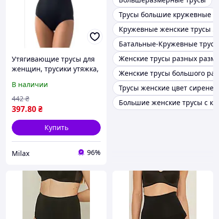
Трусы большие кружевные
Кружевные женские трусы 5
Батальные-Кружевные трус
Женские трусы разных разм
Утягивающие трусы для
женщин, трусики утяжка,
Женские трусы большого раз
компрессионные трусы,
В наличии
Трусы женские цвет сирене
белье для похудения
(2104)
442
₴
Большие женские трусы с к
397
.80
₴
Купить
96%
Milax