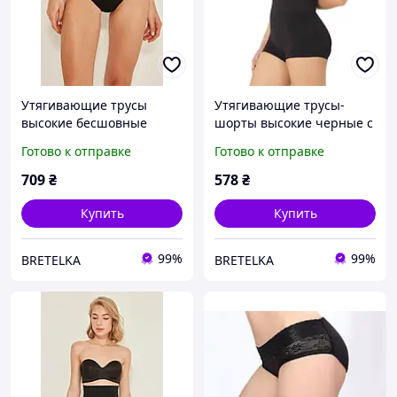
Утягивающие трусы
Утягивающие трусы-
высокие бесшовные
шорты высокие черные с
черные моделирующие с
утяжкой живота Emay
Готово к отправке
Готово к отправке
массажным эффектом
2022 L/XL
Emay 2029 L/XL
709
₴
578
₴
Купить
Купить
99%
99%
BRETELKA
BRETELKA