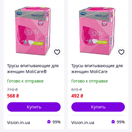
Трусы впитывающие для
Трусы впитывающие для
женщин MoliCare®
женщин MoliCare
Premium lady pants 5
Premium lady pants 5
Готово к отправке
Готово к отправке
капель L 7шт
капель M 8шт
710
₴
615
₴
568
₴
492
₴
Купить
Купить
99%
99%
Vision.in.ua
Vision.in.ua