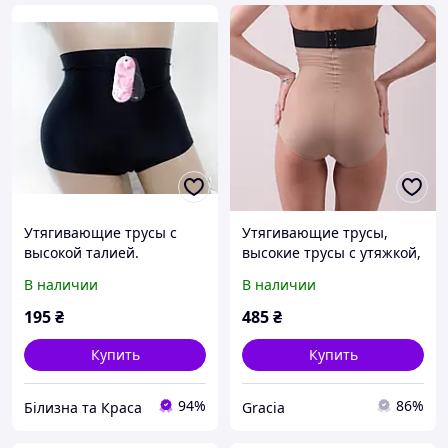
Утягивающие трусы с
Утягивающие трусы,
высокой талией.
высокие трусы с утяжкой,
Лазерная обработка с 46
бежевые трусы с
В наличии
В наличии
по 52рTM Anfen 2 цвета
утяжкой, трусы
спортивные женские
195
₴
485
₴
(2101)
Купить
Купить
94%
86%
Білизна та Краса
Gracia