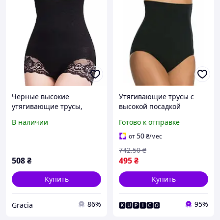
Черные высокие
Утягивающие трусы с
утягивающие трусы,
высокой посадкой
компрессионные трусы
корректирующие 2101
В наличии
Готово к отправке
для похудения (2139)
для женщин размер 36-
38 бежевые черные
50
от
₴
/мес
742
.50
₴
508
₴
495
₴
Купить
Купить
86%
95%
Gracia
🅺🆄🅿🅸🅲🅾