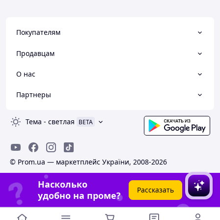
Покупателям
Продавцам
О нас
Партнеры
Тема
-
светлая
BETA
© Prom.ua — маркетплейс України, 2008-2026
Насколько
Рассказать
удобно на проме?