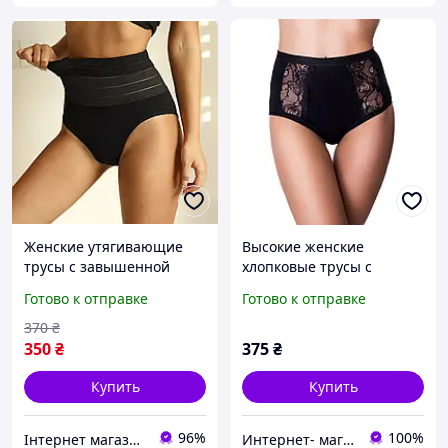
Женские утягивающие
Высокие женские
трусы с завышенной
хлопковые трусы с
талией, трусы с утяжкой,
кружевом черные Jadea
Готово к отправке
Готово к отправке
корректирующее белье,
534
Черные, L
370
₴
350
₴
375
₴
Купить
Купить
96%
100%
Інтернет магазин "Monik" - товари для всієї родини
Интернет- магазин "О-ля-ля"