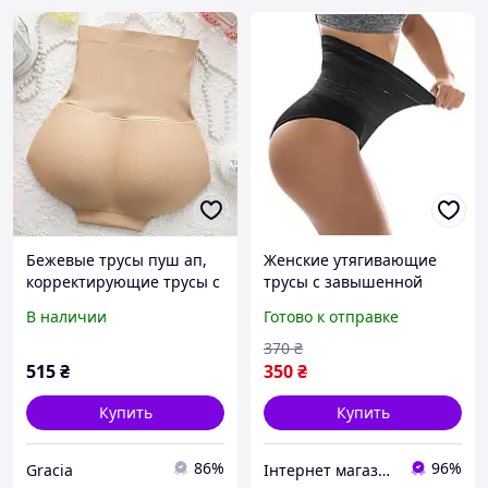
Бежевые трусы пуш ап,
Женские утягивающие
корректирующие трусы с
трусы с завышенной
пушапом, трусы пуш ап с
талией, трусы с утяжкой,
В наличии
Готово к отправке
коррекцией фигуры
корректирующее белье,
(3105)
Черные, S
370
₴
515
₴
350
₴
Купить
Купить
86%
96%
Gracia
Інтернет магазин "Monik" - товари для всієї родини