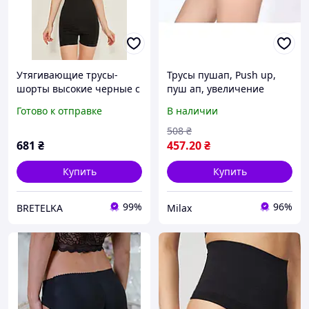
Утягивающие трусы-
Трусы пушап, Push up,
шорты высокие черные с
пуш ап, увеличение
утяжкой живота Emay
попы, попа пуш ап,
Готово к отправке
В наличии
2047 L/XL
увеличение ягодиц,
трусы с пушап (3116)
508
₴
681
₴
457
.20
₴
Купить
Купить
99%
96%
BRETELKA
Milax