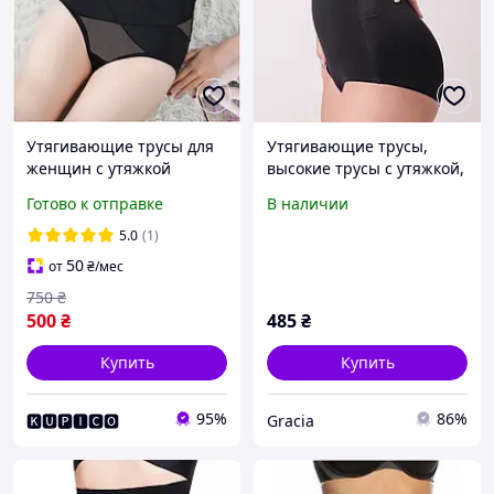
Утягивающие трусы для
Утягивающие трусы,
женщин с утяжкой
высокие трусы с утяжкой,
живота послеродовые
черные трусы с утяжкой,
Готово к отправке
В наличии
корректирующие 40-42
спортивные трусы
бежевые черные
высокие (2101)
5.0
(1)
50
от
₴
/мес
750
₴
500
₴
485
₴
Купить
Купить
95%
86%
🅺🆄🅿🅸🅲🅾
Gracia