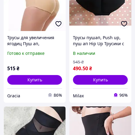
Трусы для увеличения
Трусы пушап, Push up,
ягодиц Пуш ап,
пуш ап Hip Up Трусики с
накладная попа,
пушапом, черный пуш-ап
Готово к отправке
В наличии
корректирующие трусы
(3101)
бежевые (3105)
545
₴
515
₴
490
.50
₴
Купить
Купить
86%
96%
Gracia
Milax