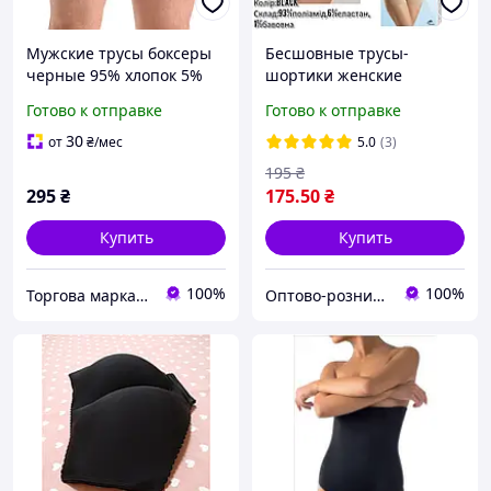
Мужские трусы боксеры
Бесшовные трусы-
черные 95% хлопок 5%
шортики женские
эластан с двойным
черного цвета BOXER
Готово к отправке
Готово к отправке
гульфиком | Наталюкс 41-
BRIEFS (Giulia)
1703
30
от
₴
/мес
5.0
(3)
195
₴
295
₴
175
.50
₴
Купить
Купить
100%
100%
Торгова марка "Наталюкс"
Оптово-розничный интернет магазин "Francheska"