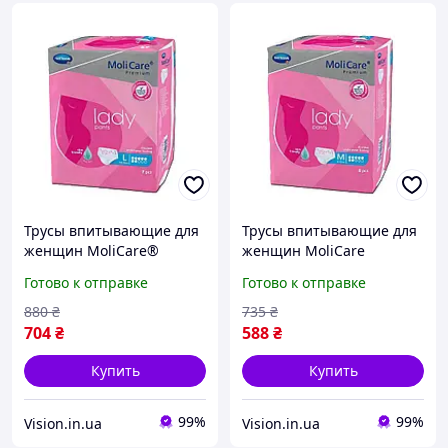
Трусы впитывающие для
Трусы впитывающие для
женщин MoliCare®
женщин MoliCare
Premium lady pants 7
Premium lady pants 7
Готово к отправке
Готово к отправке
капель L 7шт
капель M 8шт
880
₴
735
₴
704
₴
588
₴
Купить
Купить
99%
99%
Vision.in.ua
Vision.in.ua