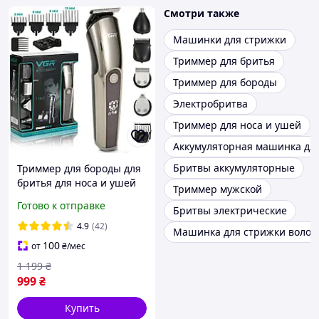
Смотри также
Машинки для стрижки
Триммер для бритья
Триммер для бороды
Электробритва
Триммер для носа и ушей
Аккумуляторная машинка дл
Бритвы аккумуляторные
Триммер для бороды для
бритья для носа и ушей
Триммер мужской
машинка для стрижки
Готово к отправке
Бритвы электрические
беспроводной +насадки
на подставке 11в1 VGR
4.9
(42)
Машинка для стрижки волос 
100
от
₴
/мес
1 199
₴
999
₴
Купить