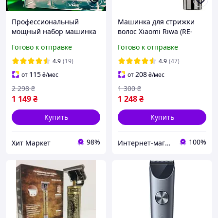
Профессиональный
Машинка для стрижки
мощный набор машинка
волос Xiaomi Riwa (RE-
для стрижки и бритья
6305) лезвия из
Готово к отправке
Готово к отправке
волос головы бороды
нержавеющей стали,
тела 14 насадок мужской
Silver
4.9
(19)
4.9
(47)
аккумуляторный триммер
115
208
от
₴
/мес
от
₴
/мес
2 298
₴
1 300
₴
1 149
₴
1 248
₴
Купить
Купить
98%
100%
Хит Маркет
Интернет-магазин "Коламбус"