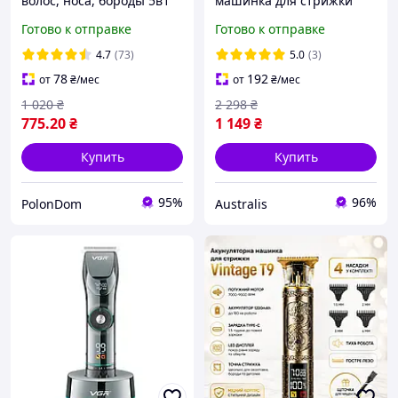
волос, носа, бороды 5в1
машинка для стрижки
VGR V-105, 5W /
волос со сменными
Готово к отправке
Готово к отправке
Беспроводная
насадками и
электробритва /
регулировкой длины,
4.7
(73)
5.0
(3)
Универсальный триммер
аккумуляторная машинка
78
192
от
₴
/мес
от
₴
/мес
для стрижки VGR
1 020
₴
2 298
₴
775
.20
₴
1 149
₴
Купить
Купить
95%
96%
PolonDom
Australis