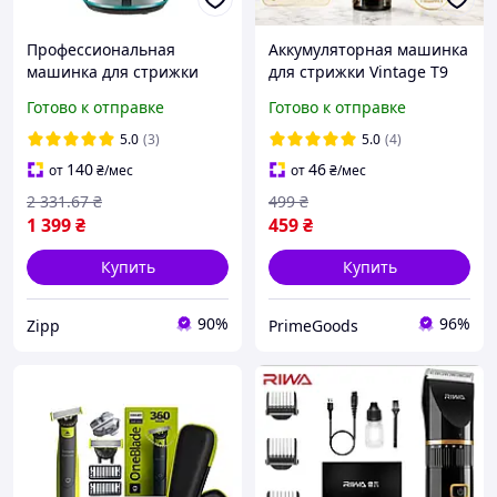
Профессиональная
Аккумуляторная машинка
машинка для стрижки
для стрижки Vintage T9
VGR Professional Black (V-
универсальный триммер
Готово к отправке
Готово к отправке
256)
для мужчин
5.0
(3)
5.0
(4)
140
46
от
₴
/мес
от
₴
/мес
2 331
.67
₴
499
₴
1 399
₴
459
₴
Купить
Купить
90%
96%
Zipp
PrimeGoods