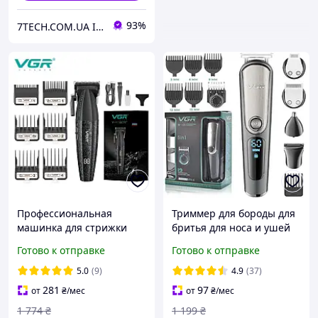
93%
7TECH.COM.UA Інтернет-магазин
Профессиональная
Триммер для бороды для
машинка для стрижки
бритья для носа и ушей
волос VGR V-640C
машинка для стрижки
Готово к отправке
Готово к отправке
аккумуляторная,
беспроводной +насадки
керамические лезвия,
на подставке 5в1 VGR
5.0
(9)
4.9
(37)
9000 об./минуту, LED
281
97
от
₴
/мес
от
₴
/мес
дисплей
1 774
₴
1 199
₴