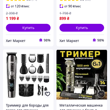
беспроводной триммер
VGR с регулировкой
120
90
от
₴
/мес
от
₴
/мес
для бороды
длины
2 398
₴
1 798
₴
1 199
₴
899
₴
Купить
Купить
98%
98%
Хит Маркет
Хит Маркет
Триммер для бороды для
Металлическая машинка