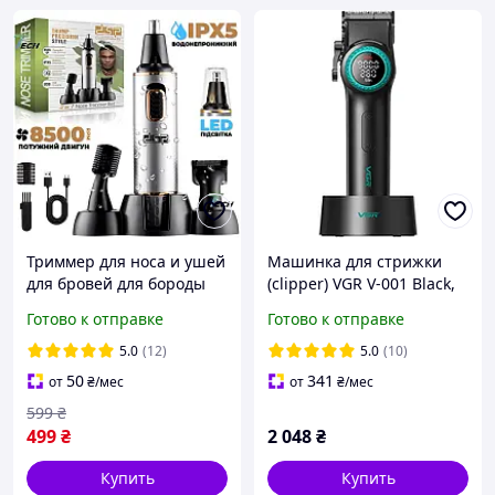
Триммер для носа и ушей
Машинка для стрижки
для бровей для бороды
(clipper) VGR V-001 Black,
аккумуляторный
10 насадок, 4600 mAh,
Готово к отправке
Готово к отправке
беспроводной с
LED light, LED display
насадками на подставке
5.0
(12)
5.0
(10)
3в1 DSP
50
341
от
₴
/мес
от
₴
/мес
599
₴
499
₴
2 048
₴
Купить
Купить