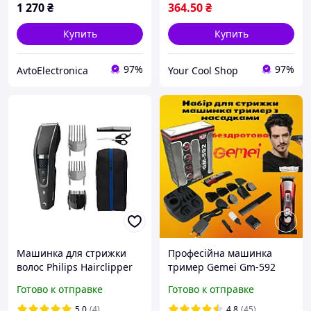
1 270
₴
364
.50
₴
Купить
Купить
97%
97%
AvtoElectronica
Your Cool Shop
Машинка для стрижки
Професійна машинка
волос Philips Hairclipper
тример Gemei Gm-592
series 5000 HC5632/15
для стрижки
Готово к отправке
Готово к отправке
електробритва
бездротова з насадками
5.0
(4)
4.8
(45)