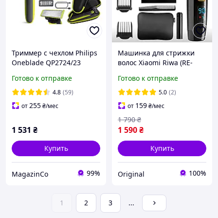
Триммер с чехлом Philips
Машинка для стрижки
Oneblade QP2724/23
волос Xiaomi Riwa (RE-
6501T) лезвия из
Готово к отправке
Готово к отправке
керамики, Black
4.8
(59)
5.0
(2)
255
159
от
₴
/мес
от
₴
/мес
1 790
₴
1 531
₴
1 590
₴
Купить
Купить
99%
100%
MagazinCo
Original
1
2
3
...