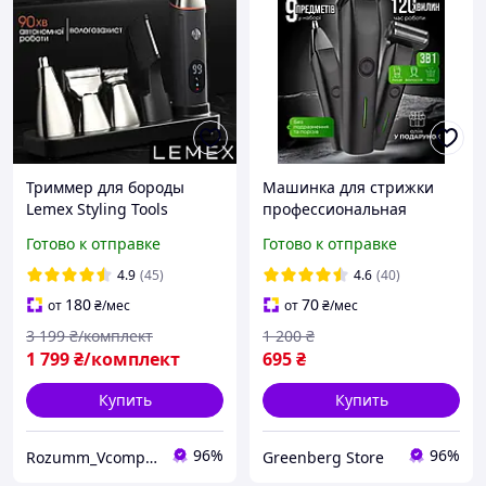
Триммер для бороды
Машинка для стрижки
Lemex Styling Tools
профессиональная
Машинка для стрижки
триммер для бороды усов
Готово к отправке
Готово к отправке
волос аккумуляторная,
волос тела с насадками
триммер для носа,
носа бритья на
4.9
(45)
4.6
(40)
аккумуляторе
180
70
от
₴
/мес
от
₴
/мес
3 199
₴/комплект
1 200
₴
1 799
₴/комплект
695
₴
Купить
Купить
96%
96%
Rozumm_VcompanY
Greenberg Store