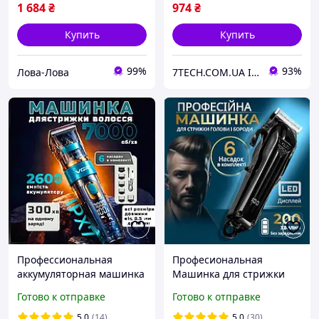
1 684
₴
974
₴
Купить
Купить
99%
93%
Лова-Лова
7TECH.COM.UA Інтернет-магазин
Профессиональная
Професиональная
аккумуляторная машинка
Машинка для стрижки
для стрижки волос 6 в 1
волос с насадками для
Готово к отправке
Готово к отправке
со сменными насадками
бороди и усов мощный
VGR мощный
аккумулятор 2500 мА·ч
5.0
(14)
5.0
(30)