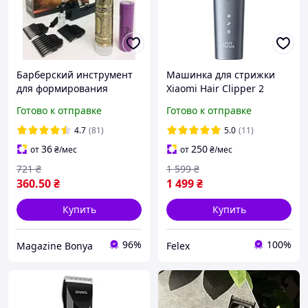
Барберский инструмент
Машинка для стрижки
для формирования
Xiaomi Hair Clipper 2
чётких линий бороды и
(BHR8998EU) UA Гарантия
Готово к отправке
Готово к отправке
височной зоны без
12 мес
проводов
4.7
(81)
5.0
(11)
36
250
от
₴
/мес
от
₴
/мес
721
₴
1 599
₴
360
.50
₴
1 499
₴
Купить
Купить
96%
100%
Magazine Bonya
Felex