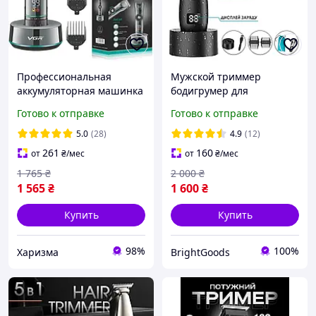
Профессиональная
Мужской триммер
аккумуляторная машинка
бодигрумер для
для стрижки волос с
интимных зон, тела и
Готово к отправке
Готово к отправке
насадками 1,5-12 мм VGR
бороды аккумуляторный
V-256 на подставке
беспроводной
5.0
(28)
4.9
(12)
водонепроницаемый с
261
160
от
₴
/мес
от
₴
/мес
LED-дисплеем и насадк
1 765
₴
2 000
₴
1 565
₴
1 600
₴
Купить
Купить
98%
100%
Харизма
BrightGoods