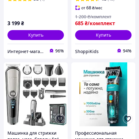
триммер набір
68
от
₴
/мес
1 200
₴/комплект
3 199
₴
685
₴/комплект
Купить
Купить
96%
94%
Интернет-магазин "Лойер"
ShoppiKids
Машинка для стрижки
Профессиональная