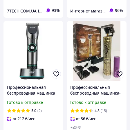
93%
96%
7TECH.COM.UA Інтернет-магазин
Интернет магазин Маячок
Профессиональная
Профессиональныя
беспроводная машинка
беспроводныя машинка-
для стрижки волос и
тример для стрижки
Готово к отправке
Готово к отправке
бороды VGR V-256
волос, триммер для
бритья тела
5.0
(2)
4.8
(15)
беспроводной TOP
212
36
от
₴
/мес
от
₴
/мес
729
₴