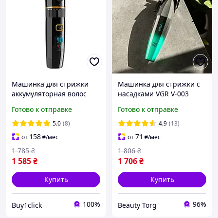
Машинка для стрижки
Машинка для стрижки с
аккумуляторная волос
насадками VGR V-003
Xiaomi Riwa (RE-6501T)
аккумуляторная 2500 mAh
Готово к отправке
Готово к отправке
профессиональные
Черный с зеленым
лезвия из керамики,
5.0
(8)
4.9
(13)
Черный
158
71
от
₴
/мес
от
₴
/мес
1 785
₴
1 806
₴
1 585
₴
1 706
₴
Купить
Купить
100%
96%
Buy1click
Beauty Torg