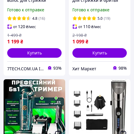
волос для стрижки
для стрижки и бритья
аккумуляторный
головы бороды и тела 14
Готово к отправке
Готово к отправке
беспроводной с дисплеем
насадок 6 в 1
и насадками 11в1 DSP
универсальный комплект
4.8
(16)
5.0
(19)
IPX6
триммер аккумуляторный
120
110
от
₴
/мес
от
₴
/мес
1 499
₴
2 198
₴
1 199
₴
1 099
₴
Купить
Купить
93%
98%
7TECH.COM.UA Інтернет-магазин
Хит Маркет