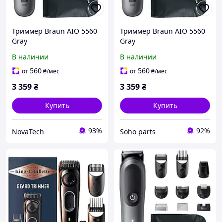
Триммер Braun AIO 5560
Триммер Braun AIO 5560
Gray
Gray
В наличии
В наличии
560
560
от
₴
/мес
от
₴
/мес
3 359
₴
3 359
₴
Купить
Купить
93%
92%
NovaTech
Soho parts