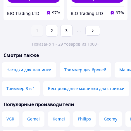
97%
97%
BIO Trading LTD
BIO Trading LTD
1
2
3
...
Показано 1 - 29 товаров из 1000+
Смотри также
Насадки для машинки
Триммер для бровей
Маши
Триммер 3 в 1
Беспроводные машинки для стрижки
Популярные производители
VGR
Gemei
Kemei
Philips
Geemy