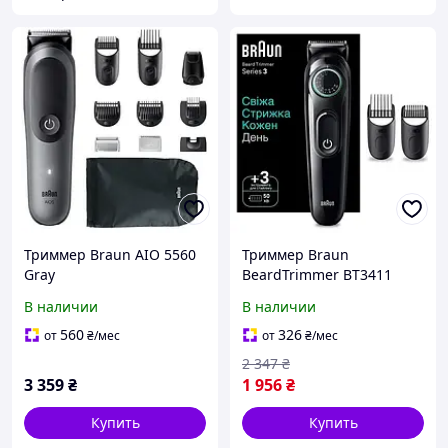
Триммер Braun AIO 5560
Триммер Braun
Gray
BeardTrimmer BT3411
В наличии
В наличии
560
326
от
₴
/мес
от
₴
/мес
2 347
₴
3 359
₴
1 956
₴
Купить
Купить