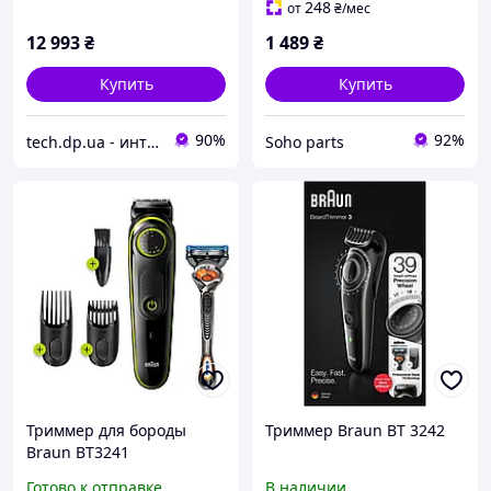
248
от
₴
/мес
12 993
₴
1 489
₴
Купить
Купить
90%
92%
tech.dp.ua - интернет магазин
Soho parts
Триммер для бороды
Триммер Braun BT 3242
Braun BT3241
Готово к отправке
В наличии