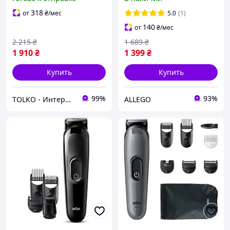
318
от
₴
/мес
5.0
(1)
140
от
₴
/мес
2 215
₴
1 689
₴
1 910
₴
1 399
₴
Купить
Купить
99%
93%
TOLKO - Интернет-Магазин
ALLEGO