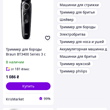
Машинки для стрижки
Триммер для бритья
Шейвер
Триммер для бороды
Электробритва
Триммер для носа и ушей
Аккумуляторная машинка дл
Триммер для бороды
Braun BT3400 Series 3 с
Машинки для бритья
точной регулировкой
В наличии
Триммер мужской
длины и аккумулятором
181
от
₴
/мес
Триммер philips
1 086
₴
Купить
99%
KrisMarket