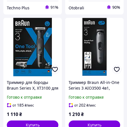
91%
90%
Techno Plus
Otobrali
Триммер для бороды
Триммер Braun All-in-One
Braun Series X, XT3100 для
Series 3 AIO3500 4в1,
удаления волос на лице
серый 03369
Готово к отправке
Готово к отправке
03368
185
202
от
₴
/мес
от
₴
/мес
1 110
₴
1 210
₴
Купить
Купить