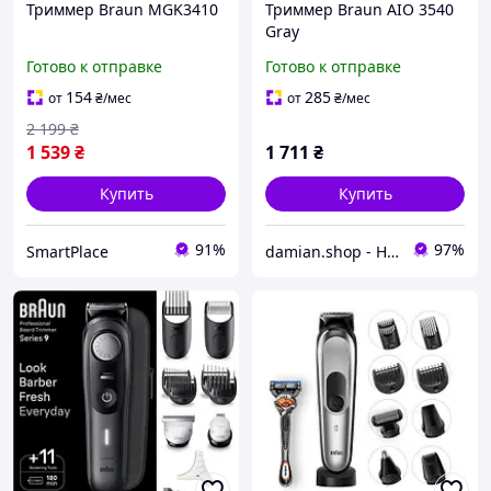
Триммер Braun MGK3410
Триммер Braun AIO 3540
Gray
Готово к отправке
Готово к отправке
154
285
от
₴
/мес
от
₴
/мес
2 199
₴
1 539
₴
1 711
₴
Купить
Купить
91%
97%
SmartPlace
damian.shop - Найдется все! Техника и не только...