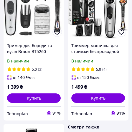
Тример для бороди та
Триммер машинка для
вусів Braun BT5260
стрижки беспроводной
Braun BT5260
В наличии
В наличии
5.0
(2)
5.0
(4)
140
150
от
₴
/мес
от
₴
/мес
1 399
₴
1 499
₴
Купить
Купить
91%
91%
Tehnoplan
Tehnoplan
Смотри также