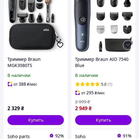
Триммер Braun
Триммер Braun AIO 7540
MGK3980TS
Blue
В наличии
В наличии
388
от
₴
/мес
5.0
(1)
295
от
₴
/мес
2 999
₴
2 329
₴
2 949
₴
Купить
Купить
92%
91%
Soho parts
Soho