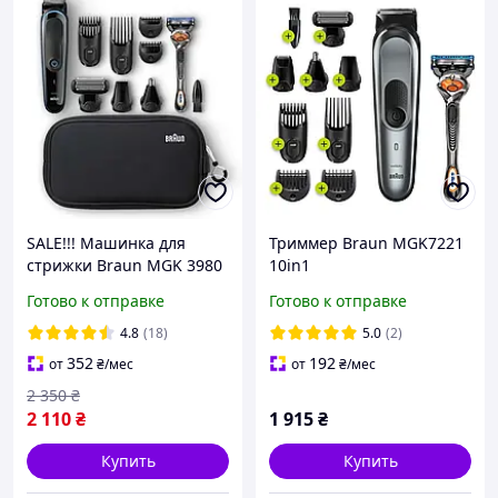
SALE!!! Машинка для
Триммер Braun MGK7221
стрижки Braun MGK 3980
10in1
TS
Готово к отправке
Готово к отправке
4.8
(18)
5.0
(2)
352
192
от
₴
/мес
от
₴
/мес
2 350
₴
2 110
₴
1 915
₴
Купить
Купить