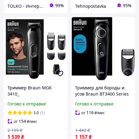
99%
95%
TOLKO - Интернет-Магазин
Tehnopostavka
Триммер Braun MGK
Триммер для бороды и
3410_
усов Braun BT3400 Series
3 аккумуляторный 20
Готово к отправке
Готово к отправке
настроек длины 0.5 10 мм
116
5.0
(1)
от
₴
/мес
154
от
₴
/мес
2 199
₴
1 442
₴
1 539
₴
1 157
₴