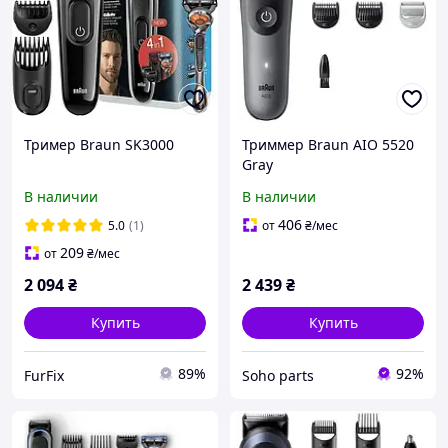
Тример Braun SK3000
Триммер Braun AIO 5520
Gray
В наличии
В наличии
406
5.0
(1)
от
₴
/мес
209
от
₴
/мес
2 094
₴
2 439
₴
Купить
Купить
89%
92%
FurFix
Soho parts