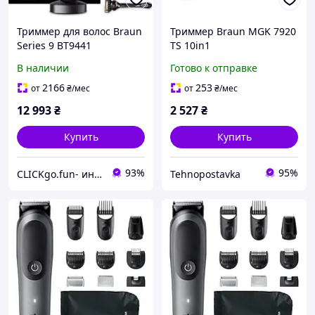
Триммер для волос Braun
Триммер Braun MGK 7920
Series 9 BT9441
TS 10in1
В наличии
Готово к отправке
2166
253
от
₴
/мес
от
₴
/мес
12 993
₴
2 527
₴
Купить
Купить
93%
95%
CLICKgo.fun- интернет магазин
Tehnopostavka