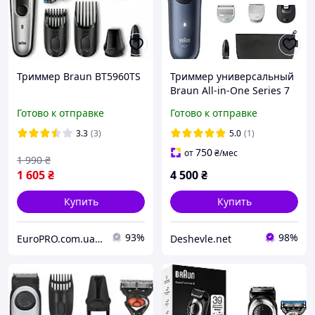
Триммер Braun BT5960TS
Триммер универсальный
Braun All-in-One Series 7
AIO7540 тип
Готово к отправке
Готово к отправке
5807+косметичка
3.3
(3)
5.0
(1)
750
от
₴
/мес
1 990
₴
1 605
₴
4 500
₴
Купить
Купить
93%
98%
EuroPRO.com.ua | Бытовая Техника из Европы
Deshevle.net