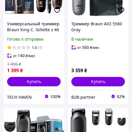
Универсальный триммер
Триммер Braun AIO 5560
Braun King C. Gillette з 40
Gray
настройками длины
Готово к отправке
В наличии
(Поврежденная коробка)
560
1.0
(1)
от
₴
/мес
140
от
₴
/мес
1 999
₴
1 399
₴
3 359
₴
Купить
Купить
100%
92%
TECH HAVEN
B2B-partner