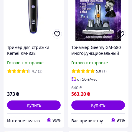
Тример для стрижки
Триммер Geemy GM-580
Kemei KM-828
многофункциональный
7в1 с подставкой,
Готово к отправке
Готово к отправке
машинка для стрижки
волос и бороды
4.7
(3)
5.0
(1)
56
от
₴
/мес
640
₴
373
₴
563
.20
₴
Купить
Купить
96%
91%
Интернет магазин Маячок
Вас приветствует интернет-магазин SvetOn!