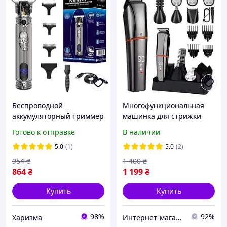
Беспроводной
Многофункциональная
аккумуляторный триммер
машинка для стрижки
для бороды и усов Kemei
волос Kemei KM-5898 с
Готово к отправке
В наличии
KM-700H со сменными
насадками для бороды,
насадками 1-3 мм
ушей, носа и тела
5.0
(1)
5.0
(2)
954
₴
1 400
₴
864
₴
1 199
₴
Купить
Купить
98%
92%
Харизма
Интернет-магазин "FenixShops"