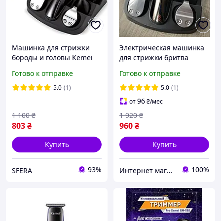
Машинка для стрижки
Электрическая машинка
бороды и головы Kemei
для стрижки бритва
11в1 с насадками для
триммер для бороды
Готово к отправке
Готово к отправке
стрижки носа бритья ус
профессиональный
Универсальный триммер
набор для мужской
5.0
(1)
5.0
(1)
с набором
стрижки PCT
96
от
₴
/мес
1 100
₴
1 920
₴
803
₴
960
₴
Купить
Купить
93%
100%
SFERA
Интернет магазин «Electro Dream» 🛒 Компетентность! Качество товара! Быстрая отправка! ✅