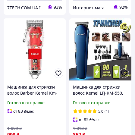
93%
92%
7TECH.COM.UA Інтернет-магазин
Интернет-магазин livelyshop
Машинка для стрижки
Машинка для стрижки
волос Barber Kemei Km-
волос Kemei LFJ-KM-550,
1761
Проводной триммер для
Готово к отправке
Готово к отправке
бороды и усов
83
от
₴
/мес
5.0
(1)
85
от
₴
/мес
1 099
₴
1 813
₴
999
₴
852
₴