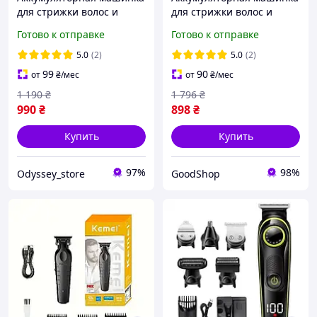
для стрижки волос и
для стрижки волос и
бороды Kemei KM-
бороды KEMEI
Готово к отправке
Готово к отправке
MAX5090 Graffiti
профессиональный
триммер с насадками для
5.0
(2)
5.0
(2)
мужской и домашней
99
90
от
₴
/мес
от
₴
/мес
стрижки
1 190
₴
1 796
₴
990
₴
898
₴
Купить
Купить
97%
98%
Odyssey_store
GoodShop