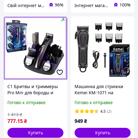
96%
100%
Свій інтернет магазин
Інтернет магазин "Alex shop"
C1 Бритвы и триммеры
Машинка для стрижки
Pro Min для бороды и
Kemei KM-1071 на
усов, машинки для
аккумуляторе
Готово к отправке
Готово к отправке
стрижки бороды, бритва
триммер для мужчин
4.5
(2)
1 413
₴
Teh/hom
777
.15
₴
949
₴
Купить
Купить