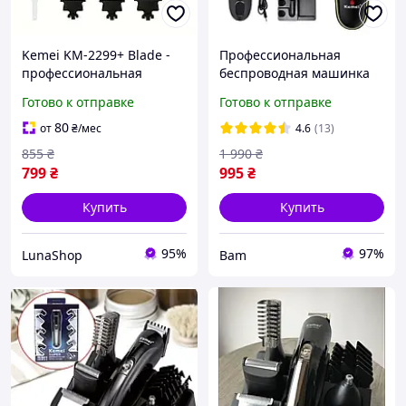
Kemei KM-2299+ Blade -
Профессиональная
профессиональная
беспроводная машинка
беспроводная машинка
Kemei KM-696 для
Готово к отправке
Готово к отправке
для стрижки с 3
стрижки волос 5в1с USB и
насадками (1200 мАч,
LED-дисплеем 5вт
80
от
₴
/мес
4.6
(13)
USB-зарядка,
Черный tet
855
₴
1 990
₴
нержавеющие лезвия)
799
₴
995
₴
Купить
Купить
95%
97%
LunaShop
Bam