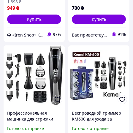
1 898
₴
949
₴
700
₴
Купить
Купить
97%
91%
🔱 «Iron Shop» Компетентность! Качество товара! Быстрая отправка! ✅
Вас приветствует интернет-магазин SvetOn!
Профессиональная
Беспроводной триммер
машинка для стрижки
KM600 для ухода за
волос kemei km-600
прической с насадками и
Готово к отправке
Готово к отправке
электрическая на
длительным временем