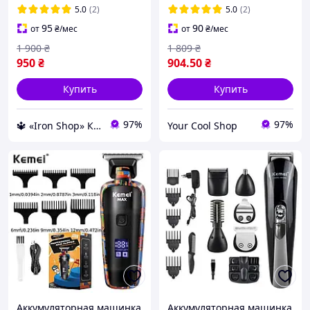
аккумуляторе
автономной работы без
5.0
(2)
5.0
(2)
парикмахерская муж PCT
подключения к сети
95
90
от
₴
/мес
от
₴
/мес
1 900
₴
1 809
₴
950
₴
904
.50
₴
Купить
Купить
97%
97%
🔱 «Iron Shop» Компетентность! Качество товара! Быстрая отправка! ✅
Your Cool Shop
Аккумуляторная машинка
Аккумуляторная машинка