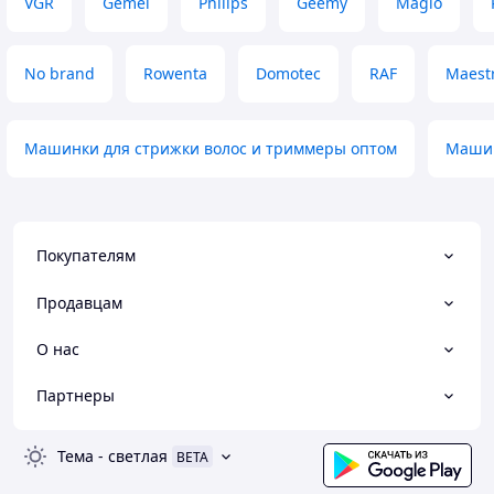
VGR
Gemei
Philips
Geemy
Magio
No brand
Rowenta
Domotec
RAF
Maest
Машинки для стрижки волос и триммеры оптом
Машин
Покупателям
Продавцам
О нас
Партнеры
Тема
-
светлая
BETA