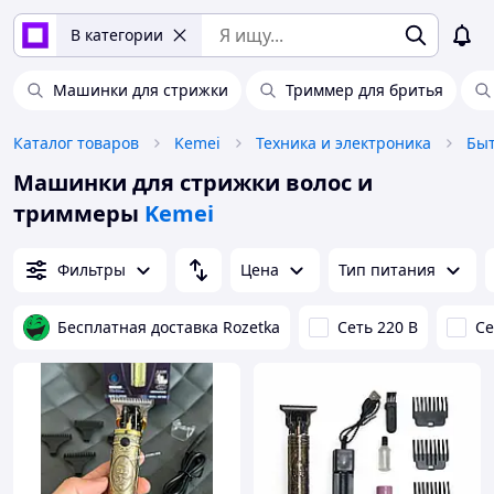
В категории
Машинки для стрижки
Триммер для бритья
Каталог товаров
Kemei
Техника и электроника
Быт
Машинки для стрижки волос и
триммеры
Kemei
Фильтры
Цена
Тип питания
Бесплатная доставка Rozetka
Сеть 220 В
Се