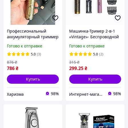
Профессиональный
Машинка-Тример 2-в-1
аккумуляторный триммер
«Vintage»- Беспроводной
для бороды и усов Kemei
Набор для Мужской
Готово к отправке
Готово к отправке
KM-700B со сменными
Бороды, Окантовки и
насадками 1-3 мм
домашних Стрижек
5.0
(3)
5.0
(2)
волос. Арт Т9
876
₴
315
₴
786
₴
299
.25
₴
Купить
Купить
98%
98%
Харизма
Интернет-магазин PROFLINE