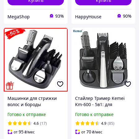
Купить
Купить
93%
90%
MegaShop
HappyHouse
Машинки для стрижки
Стайлер Тример Kemei
волос и бороды
Km-600 - 5в1: для
профессиональные Kemei
стрижки (3-12 мм), для
Готово к отправке
Готово к отправке
11 in 1 набор для стрижки
Носа и Ушей, для
и бритья беспроводные
Подбривания, для
4.6
(17)
4.9
(85)
VZL
Бритья, Контурная
95
70
от
₴
/мес
от
₴
/мес
Насадка - до 1ч