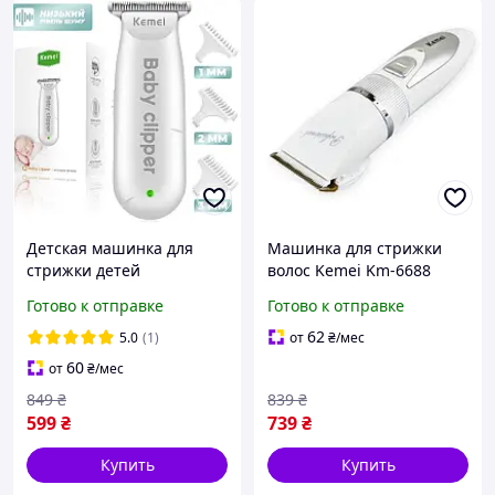
Детская машинка для
Машинка для стрижки
стрижки детей
волос Kemei Km-6688
новорожденных
универсальная
Готово к отправке
Готово к отправке
бесшумная тихая Kemei
Белая
62
5.0
(1)
от
₴
/мес
60
от
₴
/мес
849
₴
839
₴
599
₴
739
₴
Купить
Купить