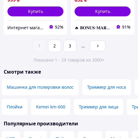
Купить
Купить
92%
91%
Интернет-магазин livelyshop
🔥 𝐁𝐎𝐍𝐔𝐒-𝐌𝐀𝐑𝐊𝐄𝐓 🔥 – Трендовые товары по лучшим ценам
1
2
3
...
Показано 1 - 29 товаров из 3000+
Смотри также
Машинка для полировки волос
Триммер для носа
Плойки
Kemei km-600
Триммер для лица
Тр
Популярные производители