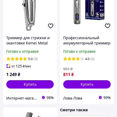
Триммер для стрижки и
Профессиональный
окантовки Kemei Metal
аккумуляторный триммер
Silver Anniversary Edition
для бороды и усов Kemei
Готово к отправке
Готово к отправке
(KM-1949-SIL)
KM-700H со сменными
насадками и дисплеем
5.0
(3)
4.0
(2)
125
от
₴
/мес
901
₴
1 249
₴
811
₴
Купить
Купить
98%
99%
Интернет-магазин "OpenSalon"
Лова-Лова
Смотри также