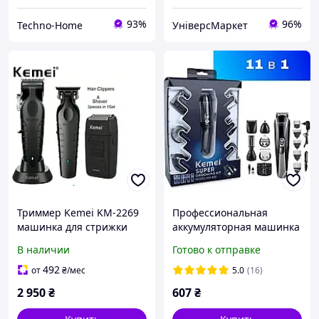
93%
96%
Techno-Home
УніверсМаркет
Триммер Kemei KM-2269
Профессиональная
машинка для стрижки
аккумуляторная машинка
волос и бороды (3
для стрижения волос
В наличии
Готово к отправке
триммера в комплекте)
головы, триммер для усов
и бороды KEMEI KM-600
492
от
₴
/мес
5.0
(16)
MFL
2 950
₴
607
₴