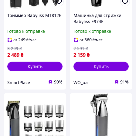
Триммер Babyliss MT812E
Машинка для стрижки
Babyliss E974E
Готово к отправке
Готово к отправке
249
360
от
₴
/мес
от
₴
/мес
3 299
₴
2 591
₴
2 489
₴
2 159
₴
Купить
Купить
90%
91%
SmartPlace
WO_ua