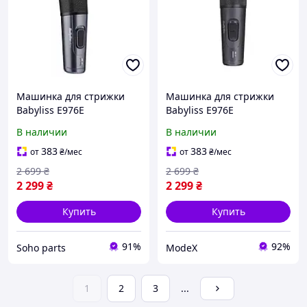
Машинка для стрижки
Машинка для стрижки
Babyliss E976E
Babyliss E976E
В наличии
В наличии
383
383
от
₴
/мес
от
₴
/мес
2 699
₴
2 699
₴
2 299
₴
2 299
₴
Купить
Купить
91%
92%
Soho parts
ModeX
1
2
3
...