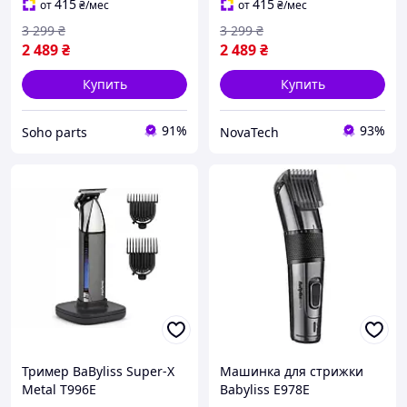
415
415
от
₴
/мес
от
₴
/мес
3 299
₴
3 299
₴
2 489
₴
2 489
₴
Купить
Купить
91%
93%
Soho parts
NovaTech
Тример BaByliss Super-X
Машинка для стрижки
Metal T996E
Babyliss E978E