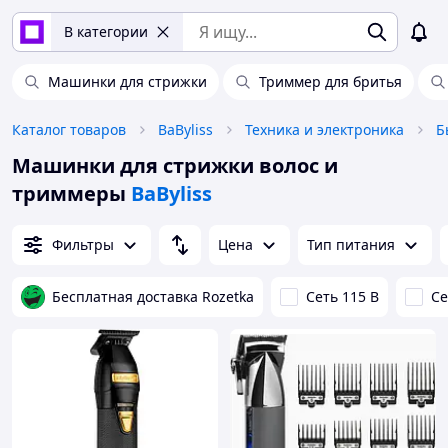
В категории
Машинки для стрижки
Триммер для бритья
Каталог товаров
BaByliss
Техника и электроника
Б
Машинки для стрижки волос и
триммеры
BaByliss
Фильтры
Цена
Тип питания
Бесплатная доставка Rozetka
Сеть 115 В
Се