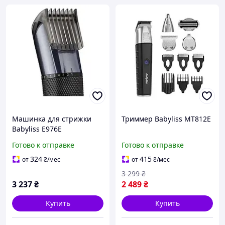
Машинка для стрижки
Триммер Babyliss MT812E
Babyliss E976E
Готово к отправке
Готово к отправке
324
415
от
₴
/мес
от
₴
/мес
3 299
₴
3 237
₴
2 489
₴
Купить
Купить