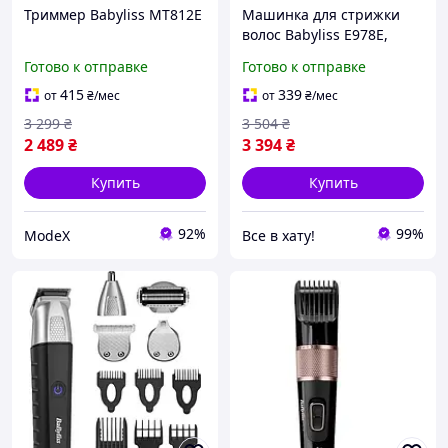
Триммер Babyliss MT812E
Машинка для стрижки
волос Babyliss E978E,
беспроводная, с
Готово к отправке
Готово к отправке
триммером, бебилис
415
339
от
₴
/мес
от
₴
/мес
3 299
₴
3 504
₴
2 489
₴
3 394
₴
Купить
Купить
92%
99%
ModeX
Все в хату!