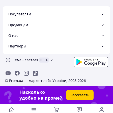
Покупателям
Продавцам
О нас
Партнеры
Тема
-
светлая
BETA
© Prom.ua — маркетплейс України, 2008-2026
Насколько
Рассказать
удобно на проме?