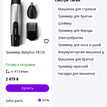
Смотри также
Машинки для стрижки
Триммер для бритья
Шейвер
Триммер для бороды
Электробритва
Триммер для носа и ушей
Аккумуляторная машинка дл
Триммер Babyliss T812E
Машинки для бритья
Готово к отправке
Триммер мужской
413
от
₴
/мес
Насадки для машинки
2 479
₴
Купить
91%
Soho parts