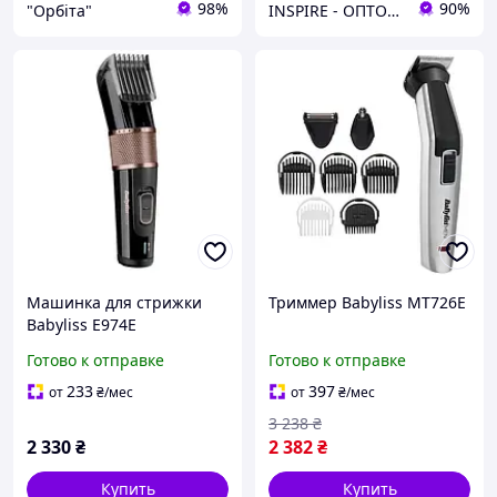
98%
90%
"Орбіта"
INSPIRE - ОПТОВІ ПРОДАЖІ ТА БЕЗГОТІВКА ДЛЯ БІЗНЕСУ
Машинка для стрижки
Триммер Babyliss MT726Е
Babyliss E974E
Готово к отправке
Готово к отправке
233
397
от
₴
/мес
от
₴
/мес
3 238
₴
2 330
₴
2 382
₴
Купить
Купить