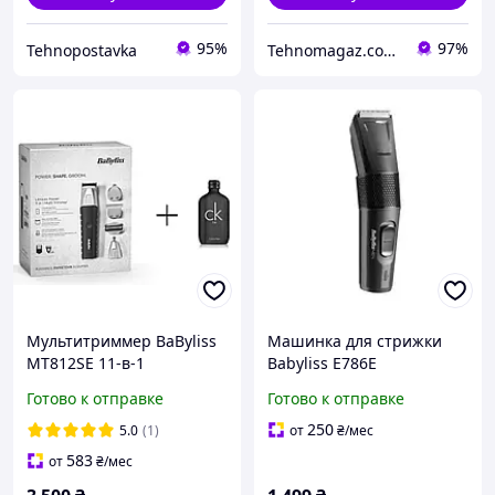
95%
97%
Tehnopostavka
Tehnomagaz.com.ua - это передовой интернет-магазин, специализирующийся на продаже техники
Мультитриммер BaByliss
Машинка для стрижки
MT812SE 11-в-1
Babyliss E786E
(дорожный чехол)
Готово к отправке
Готово к отправке
250
5.0
(1)
от
₴
/мес
583
от
₴
/мес