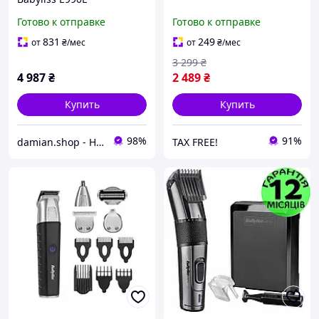
Готово к отправке
Готово к отправке
831
249
от
₴
/мес
от
₴
/мес
3 299
₴
4 987
₴
2 489
₴
Купить
Купить
98%
91%
damian.shop - Найдется все! Техника и не только...
TAX FREE!