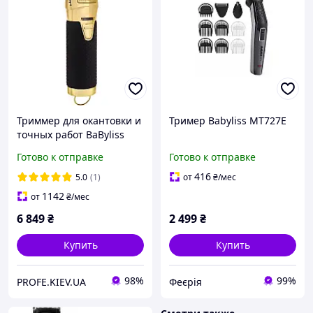
Триммер для окантовки и
Тример Babyliss MT727E
точных работ BaByliss
PRO FX7870GBPE BOOST+
Готово к отправке
Готово к отправке
GOLD
416
5.0
(1)
от
₴
/мес
1142
от
₴
/мес
6 849
₴
2 499
₴
Купить
Купить
98%
99%
PROFE.KIEV.UA
Феєрія