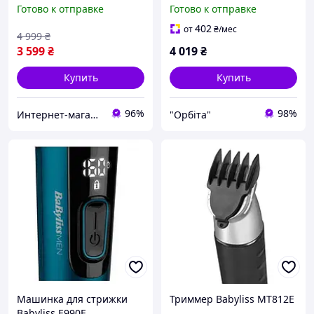
Готово к отправке
Готово к отправке
402
от
₴
/мес
4 999
₴
3 599
₴
4 019
₴
Купить
Купить
96%
98%
Интернет-магазин "Лойер"
"Орбіта"
Машинка для стрижки
Триммер Babyliss MT812E
Babyliss E990E