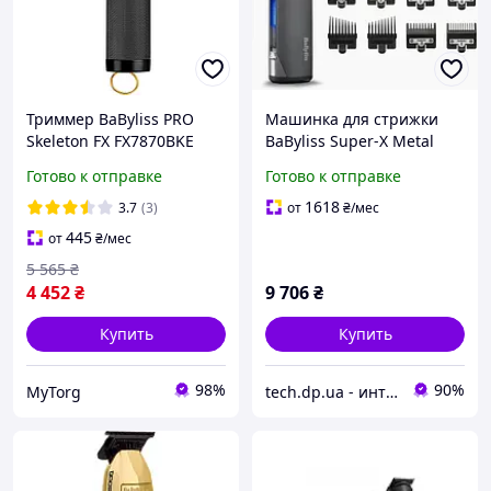
Триммер BaByliss PRO
Машинка для стрижки
Skeleton FX FX7870BKE
BaByliss Super-X Metal
Черный
E996E
Готово к отправке
Готово к отправке
1618
3.7
(3)
от
₴
/мес
445
от
₴
/мес
5 565
₴
4 452
₴
9 706
₴
Купить
Купить
98%
90%
MyTorg
tech.dp.ua - интернет магазин