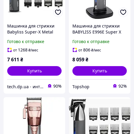
Машинка для стрижки
Машинка для стрижки
Babyliss Super-X Metal
BABYLISS E996E Super X
Series E991E
608
Готово к отправке
Готово к отправке
1268
806
от
₴
/мес
от
₴
/мес
7 611
₴
8 059
₴
Купить
Купить
90%
92%
tech.dp.ua - интернет магазин
Topshop