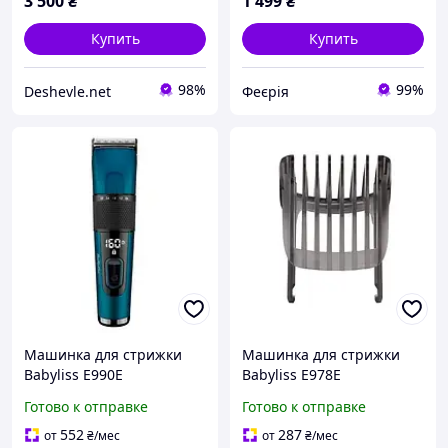
3 500
₴
1 499
₴
Купить
Купить
98%
99%
Deshevle.net
Феєрія
Машинка для стрижки
Машинка для стрижки
Babyliss E990E
Babyliss E978E
Готово к отправке
Готово к отправке
552
287
от
₴
/мес
от
₴
/мес