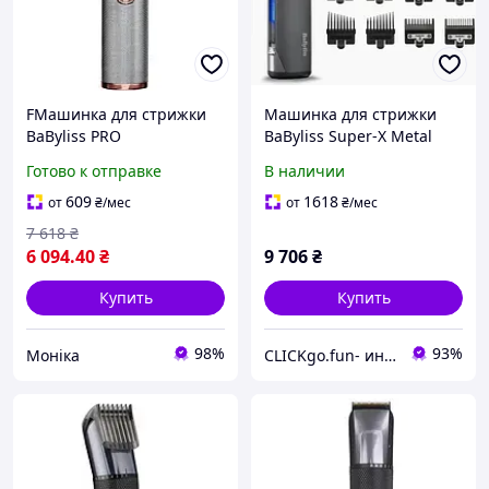
FМашинка для стрижки
Машинка для стрижки
BaByliss PRO
BaByliss Super-X Metal
аккумуляторная ROSE
E996E
Готово к отправке
В наличии
GOLD
609
1618
от
₴
/мес
от
₴
/мес
7 618
₴
6 094
.40
₴
9 706
₴
Купить
Купить
98%
93%
Моніка
CLICKgo.fun- интернет магазин