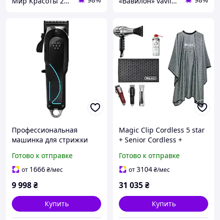
Мир Красоты 2Salon
«Вавилон» vavilon-shop.com.ua
Профессиональная
Magic Clip Cordless 5 star
машинка для стрижки
+ Senior Cordless +
Wahl Senior 2.0 (3027988)
Триммер Beret+ Фен
Готово к отправке
Готово к отправке
Barber Dryer + Накидка
Cape 5 + Колрик под
1666
3104
от
₴
/мес
от
₴
/мес
инструмент + Blade ic
9 998
₴
31 035
₴
Купить
Купить