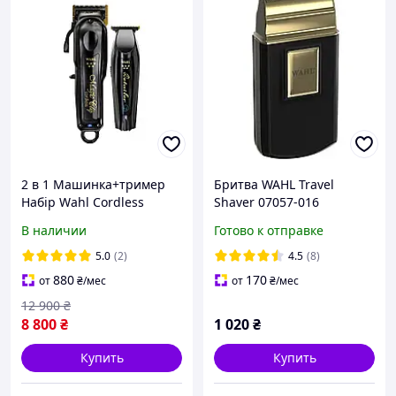
2 в 1 Машинка+тример
Бритва WAHL Travel
Набір Wahl Cordless
Shaver 07057-016
Barber Combo
В наличии
Готово к отправке
5.0
(2)
4.5
(8)
880
170
от
₴
/мес
от
₴
/мес
12 900
₴
8 800
₴
1 020
₴
Купить
Купить