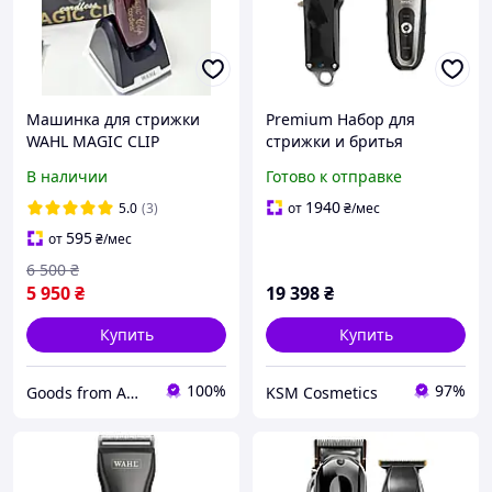
Машинка для стрижки
Premium Набор для
WAHL MAGIC CLIP
стрижки и бритья
CORDLESS 08148-316
аккумуляторный WAHL Li
В наличии
Готово к отправке
Ion Senior Cordless Edition
Aqua Shave
1940
5.0
(3)
от
₴
/мес
595
от
₴
/мес
6 500
₴
5 950
₴
19 398
₴
Купить
Купить
100%
97%
Goods from America
KSM Cosmetics