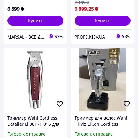
9 199
₴
6 599
₴
6 899
.25
₴
Купить
Купить
99%
98%
MARSAL - ВСЕ ДЛЯ САЛОНОВ КРАСОТЫ
PROFE.KIEV.UA
Триммер Wahl Cordless
Триммер для волос Wahl
Detailer Li 08171-016 для
Hi-Viz Li-Ion Cordless
окантовки и
Готово к отправке
Готово к отправке
стрижки,аккумуляторно-