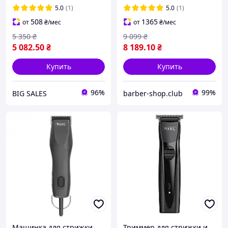
сетевой,с T-образным
5.0
(1)
5.0
(1)
лезвием
508
1365
от
₴
/мес
от
₴
/мес
5 350
₴
9 099
₴
5 082
.50
₴
8 189
.10
₴
Купить
Купить
96%
99%
BIG SALES
barber-shop.club
Машинка для стрижки
Триммер для стрижки и