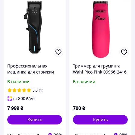
Профессиональная
Триммер для груминга
машинка для стрижки
Wahl Pico Pink 09966-2416
Wahl Vapor Black Cordless
В наличии
В наличии
5 star (3026483)
5.0
(1)
800
от
₴
/мес
7 999
₴
700
₴
Купить
Купить
98%
98%