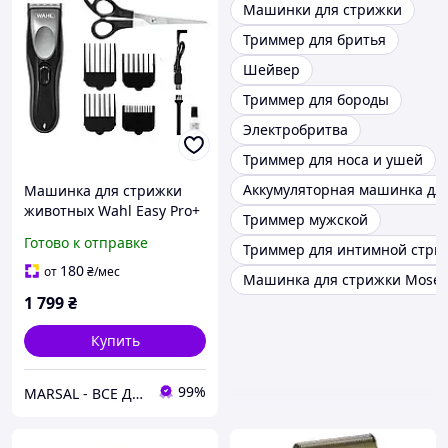
Машинки для стрижки
Триммер для бритья
Шейвер
Триммер для бороды
Электробритва
Триммер для носа и ушей
Аккумуляторная машинка дл
Машинка для стрижки
животных Wahl Easy Pro+
Триммер мужской
3028623 аккумуляторная
Готово к отправке
Триммер для интимной стри
6000 об/мин USB 4
насадки
180
от
₴
/мес
Машинка для стрижки Moser
1 799
₴
Купить
99%
MARSAL - ВСЕ ДЛЯ САЛОНОВ КРАСОТЫ