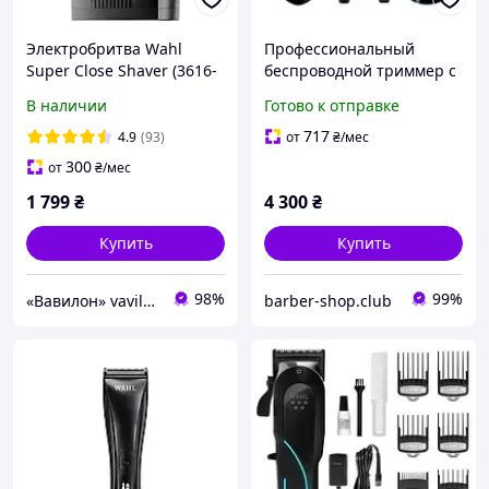
Электробритва Wahl
Профессиональный
Super Close Shaver (3616-
беспроводной триммер с
0470)
двумя сменными
В наличии
Готово к отправке
ножевыми блоками Wahl
ChroMini Duo (3029222)
717
4.9
(93)
от
₴
/мес
300
от
₴
/мес
1 799
₴
4 300
₴
Купить
Купить
98%
99%
«Вавилон» vavilon-shop.com.ua
barber-shop.club