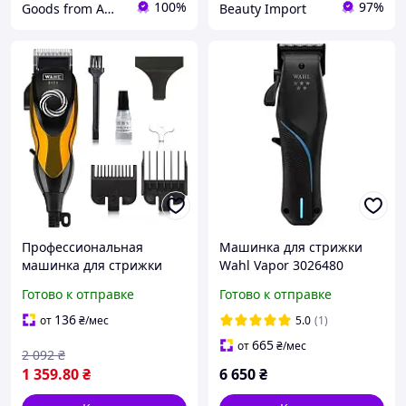
100%
97%
Goods from America
Beauty Import
Профессиональная
Машинка для стрижки
машинка для стрижки
Wahl Vapor 3026480
волос Wahl Chrome
профессиональная
Готово к отправке
Готово к отправке
SuperTaper США
триммер, от сети
136
от
₴
/мес
5.0
(1)
665
от
₴
/мес
2 092
₴
1 359
.80
₴
6 650
₴