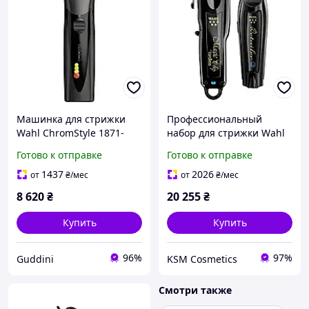
Машинка для стрижки
Профессиональный
Wahl ChromStyle 1871-
набор для стрижки Wahl
0473
Cordless Barber Combo
Готово к отправке
Готово к отправке
(Magic Clip Cordless +
Detailer Wide Cordless)
1437
2026
от
₴
/мес
от
₴
/мес
8 620
₴
20 255
₴
Купить
Купить
96%
97%
Guddini
KSM Cosmetics
Смотри также