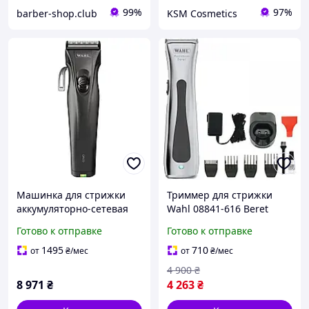
99%
97%
barber-shop.club
KSM Cosmetics
Машинка для стрижки
Триммер для стрижки
аккумуляторно-сетевая
Wahl 08841-616 Beret
Wahl Genio Total Black
Готово к отправке
Готово к отправке
1876-0488
1495
710
от
₴
/мес
от
₴
/мес
4 900
₴
8 971
₴
4 263
₴