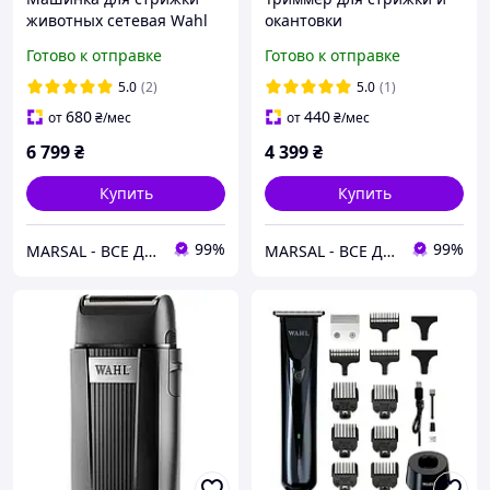
животных сетевая Wahl
окантовки
Max50+ 1251-0470
аккумуляторный Wahl T-
Готово к отправке
Готово к отправке
Cut Total Black 1591-0465
5.0
(2)
5.0
(1)
680
440
от
₴
/мес
от
₴
/мес
6 799
₴
4 399
₴
Купить
Купить
99%
99%
MARSAL - ВСЕ ДЛЯ САЛОНОВ КРАСОТЫ
MARSAL - ВСЕ ДЛЯ САЛОНОВ КРАСОТЫ