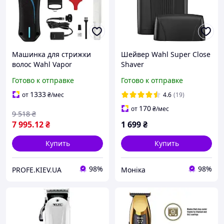
Машинка для стрижки
Шейвер Wahl Super Close
волос Wahl Vapor
Shaver
Готово к отправке
Готово к отправке
1333
от
₴
/мес
4.6
(19)
170
от
₴
/мес
9 518
₴
7 995
.12
₴
1 699
₴
Купить
Купить
98%
98%
PROFE.KIEV.UA
Моніка