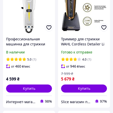
Профессиональная
Триммер для стрижки
машинка для стрижки
WAHL Cordless Detailer Li
Wahl Super Taper Cordless
Gold 08171-700
В наличии
Готово к отправке
(3027253)
5.0
(1)
4.0
(1)
460
946
от
₴
/мес
от
₴
/мес
7 599
₴
4 599
₴
5 679
₴
Купить
Купить
98%
97%
Интернет-магазин "OpenSalon"
Slice магазин парикмахерских и маникюрных инстументов