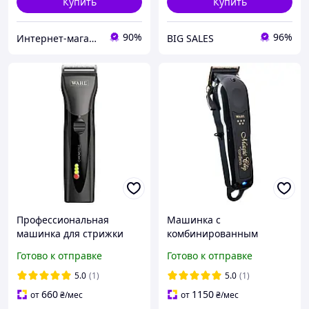
Купить
Купить
90%
96%
Интернет-магазин "Grandmarket24"
BIG SALES
Профессиональная
Машинка с
машинка для стрижки
комбинированным
Wahl ChromStyle Total
питанием для стрижки
Готово к отправке
Готово к отправке
Black (1871-0473)
волос Wahl Magic Clip
Cordless 5 star Black
5.0
(1)
5.0
(1)
(3026434)
660
1150
от
₴
/мес
от
₴
/мес