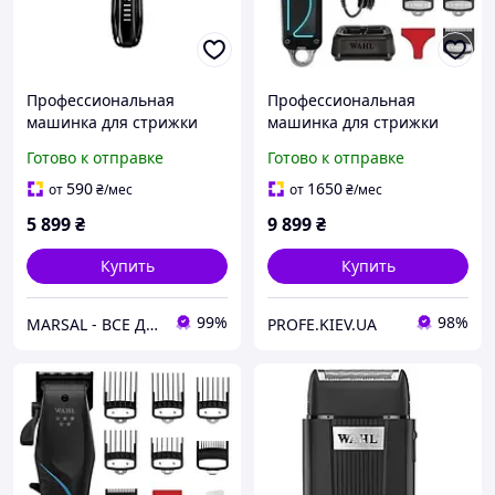
Профессиональная
Профессиональная
машинка для стрижки
машинка для стрижки
Wahl ChromStyle Pro
волос Wahl Senior 2.0
Готово к отправке
Готово к отправке
3028890 аккумуляторная
0.7-3 мм
590
1650
от
₴
/мес
от
₴
/мес
5 899
₴
9 899
₴
Купить
Купить
99%
98%
MARSAL - ВСЕ ДЛЯ САЛОНОВ КРАСОТЫ
PROFE.KIEV.UA