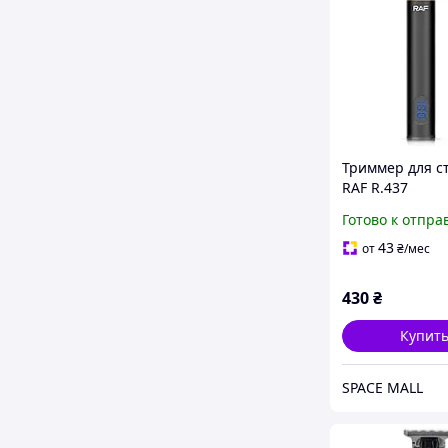
Триммер для с
RAF R.437
Готово к отпра
43
от
₴
/мес
430
₴
Купит
SPACE MALL