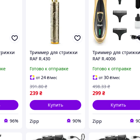
трижки
Триммер для стрижки
Триммер для стрижк
RAF R.430
RAF R.4006
вке
Готово к отправке
Готово к отправке
24
30
от
₴
/мес
от
₴
/мес
391
.80
₴
498
.33
₴
239
₴
299
₴
ь
Купить
Купить
96%
90%
9
Zipp
Zipp