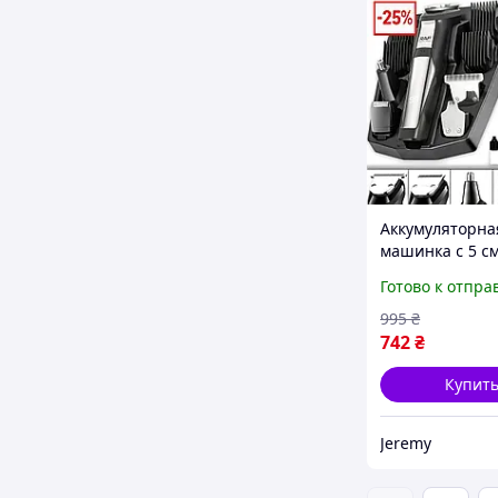
Аккумуляторна
машинка с 5 
головками и 4
Готово к отпра
насадками для
RAF R.4020
995
₴
742
₴
Купит
Jeremy