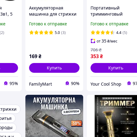
я
Аккумуляторная
Портативный
3в1, 5
машинка для стрижки
тримминговый
F
волос RAF R430 Топ
аппарат для ухода за
вке
Готово к отправке
Готово к отправке
я /
продаж
бородой и прической
несколькими
(2)
5.0
(3)
4.4
(5)
плеем /
режимами
35
от
₴
/мес
я
применения дома
706
₴
169
₴
353
₴
ь
Купить
Купить
95%
90%
9
FamilyMart
Your Cool Shop
стрижки
ритья
бороды
Триммер для носа и ушей