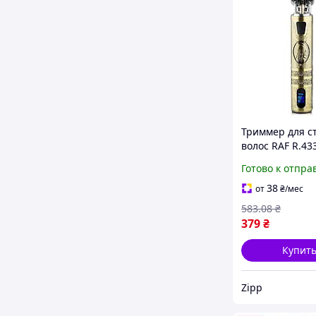
Триммер для с
волос RAF R.433
насадками и
Готово к отпра
индикатором з
38
от
₴
/мес
583
.08
₴
379
₴
Купит
Zipp