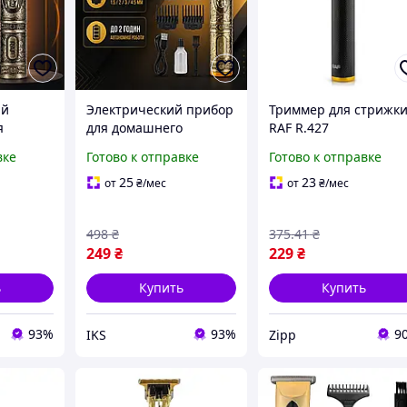
ый
Электрический прибор
Триммер для стрижк
я
для домашнего
RAF R.427
я
груминга со стальным
вке
Готово к отправке
Готово к отправке
овки с
режущим блоком,
дками,
аккумулятором и
25
23
от
₴
/мес
от
₴
/мес
да и
удобной беспроводной
ботой
эксплуатацией
498
₴
375
.41
₴
249
₴
229
₴
ь
Купить
Купить
93%
93%
9
IKS
Zipp