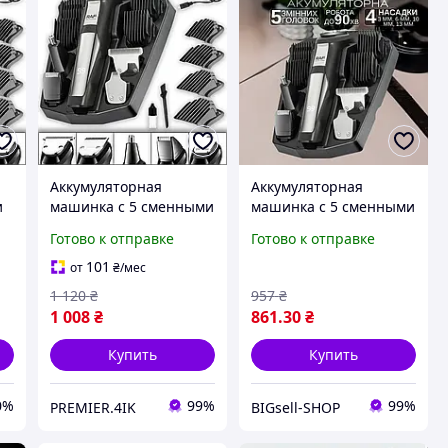
Аккумуляторная
Аккумуляторная
и
машинка с 5 сменными
машинка с 5 сменными
головками и 4
головками и 4
Готово к отправке
Готово к отправке
насадками для стрижки
насадками для стрижки
и
RAF R.4020
RAF R.4020
101
от
₴
/мес
ая
1 120
₴
957
₴
1 008
₴
861
.30
₴
Купить
Купить
0%
99%
99%
PREMIER.4IK
BIGsell-SHOP