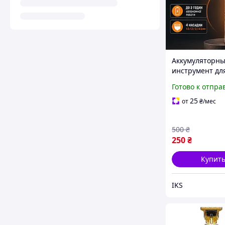
Аккумуляторн
инструмент дл
моделировани
Готово к отпра
бороды и окант
четырьмя наса
25
от
₴
/мес
дисплеем заря
автономной ра
500
₴
250
₴
Купит
IKS