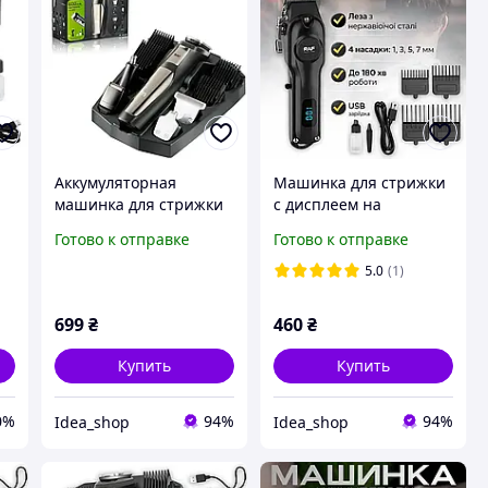
и
Аккумуляторная
Машинка для стрижки
машинка для стрижки
с дисплеем на
RAF R.4020 13в1 с 5
аккумуляторе RAF
Готово к отправке
Готово к отправке
сменными головками и
R.4022 4 насадки
4 насадками
5.0
(1)
699
₴
460
₴
Купить
Купить
0%
94%
94%
Idea_shop
Idea_shop