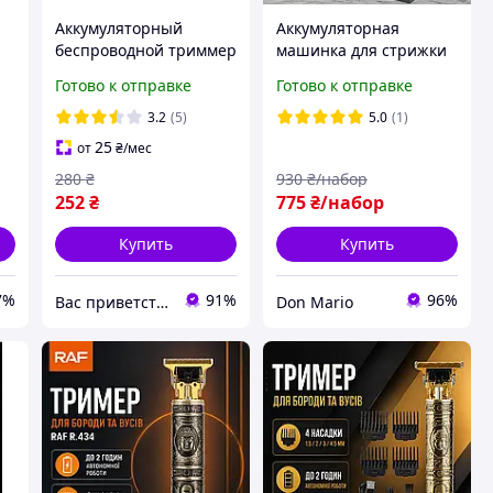
Аккумуляторный
Аккумуляторная
беспроводной триммер
машинка для стрижки
для бороды и волос RAF
18 в 1 RAF R.4202 с
Готово к отправке
Готово к отправке
 с
R.427 EL0227
насадками и
подставкой, триммер
3.2
(5)
5.0
(1)
для бороды и тела(DM)
25
от
₴
/мес
280
₴
930
₴/набор
252
₴
775
₴/набор
Купить
Купить
7%
91%
96%
Вас приветствует интернет-магазин SvetOn!
Don Mario