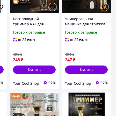
Беспроводной
Универсальная
триммер RAF для
машинка для стрижки
окантовки волос и
R.434 с острыми
Готово к отправке
Готово к отправке
с
бороды с четырьмя
стальными лезвиями,
насадками,
USB-зарядкой и
25
25
от
₴
/мес
от
₴
/мес
индикатором заряда и
автономной работой
аккумуляторным
для домашнего ухода
496
₴
494
₴
питанием
248
₴
247
₴
Купить
Купить
7%
97%
97%
Your Cool Shop
Your Cool Shop