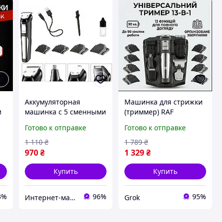
Аккумуляторная
Машинка для стрижки
и
машинка с 5 сменными
(триммер) RAF
головками и 4
Универсальный набор
Готово к отправке
Готово к отправке
ая
насадками для стрижки
13 в 1 Аккумуляторная
RAF R.4020 Доставка по
Черная
1 110
₴
1 789
₴
Украине
970
₴
1 329
₴
Купить
Купить
3%
96%
95%
Интернет-магазин "Little Sam"
Grok