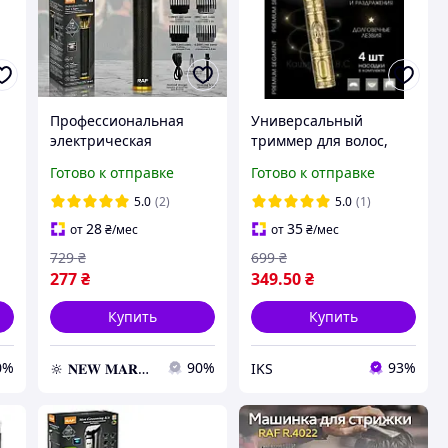
и
Профессиональная
Универсальный
электрическая
триммер для волос,
машинка для стрижки
бороды и усов с
Готово к отправке
Готово к отправке
волос Raf R.427,
насадками,
триммер, триммер для
электрические
5.0
(2)
5.0
(1)
бороды,
триммеры и машинки
28
35
от
₴
/мес
от
₴
/мес
для мужчин
729
₴
699
₴
277
₴
349
.50
₴
Купить
Купить
0%
90%
93%
🔆 𝐍𝐄𝐖 𝐌𝐀𝐑𝐊𝐄𝐓 🔆 – Продукция премиум-класса от официального представителя!
IKS