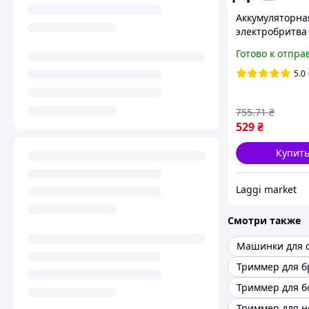
Аккумуляторна
электробритва 
Вт, 600 мАч, RA
Готово к отпра
R.11203, Черна
Беспроводной
5.0
триммер с дис
Универсальна
755
.71
₴
машинка для
529
₴
Купит
Laggi market
Смотри также
Машинки для 
Триммер для б
Триммер для 