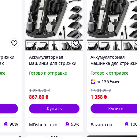
трижки
Аккумуляторная
Аккумуляторная
 с
машинка для стрижки
машинка для стрижк
волос и бороды 5
RAF R.4020 с 5
вке
Готово к отправке
Готово к отправке
арядки
сменных головок 4
головками и 4
насадки 90 минут
насадками для волос 
136
от
₴
/мес
работы
бороды универсальн
1 239
.70
₴
1 901
.20
₴
867
.80
₴
1 358
₴
ь
Купить
Купить
90%
93%
10
MDshop - економія поруч
Bazario.ua