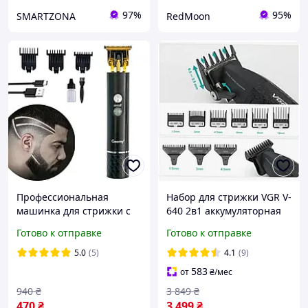
97%
95%
SMARTZONA
RedMoon
Профессиональная
Набор для стрижки VGR V-
машинка для стрижки с
640 2в1 аккумуляторная
насадками Geemy
машинка с 9 насадками
Готово к отправке
Готово к отправке
GM6605 / Триммер для
для универсальной
бороды / Триммер для
стрижки волос
5.0
(5)
4.1
(9)
окантовки
583
от
₴
/мес
940
₴
3 849
₴
470
₴
3 499
₴