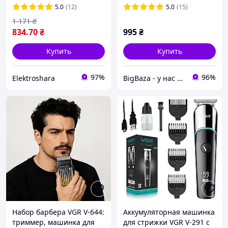
дисплеем
для домашнего
5.0
(12)
5.0
(15)
использования
1 171
₴
834
.70
₴
995
₴
Купить
Купить
97%
96%
Elektroshara
BigBaza - у нас лучшие цены!
Набор барбера VGR V-644:
Аккумуляторная машинка
триммер, машинка для
для стрижки VGR V-291 с