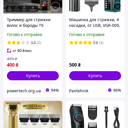
Триммер для стрижки
Машинка для стрижки, 4
волос и бороды T9
насадки, от USB, VGR-009,
аккумуляторный с LED-
Зеленый / Триммер
Готово к отправке
Готово к отправке
дисплеем, USB зарядкой
универсальный /
и насадками.
Беспроводной триммер
3.0
(2)
5.0
(3)
для бороды
40
от
₴
/мес
499
₴
400
₴
500
₴
Купить
Купить
94%
96%
powertech.org.ua
Pantehnik