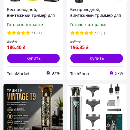
Беспроводной,
Беспроводной,
винтажный тример для
винтажный триммер для
стрижки бороды и усов,
стрижки бороды и усов,
Готово к отправке
Готово к отправке
аккумуляторная машинка
аккумуляторная машинка
для стрижки, Black
для стрижки, Black
5.0
(1)
5.0
(1)
233
₴
231
₴
186
.40
₴
196
.35
₴
Купить
Купить
97%
97%
TechMarket
TechShop