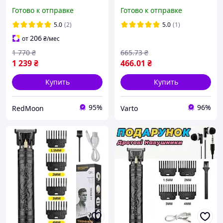
стрижки, бритва + 10
дисплеем и 4 насадками /
Готово к отправке
Готово к отправке
насадок / Аккумуляторная
Триммер для бороды
машинка для
5.0
(2)
5.0
(1)
206
от
₴
/мес
1 770
₴
665
.73
₴
1 239
₴
466
.01
₴
Купить
Купить
95%
96%
RedMoon
Varto