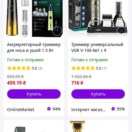
Аккумуляторный триммер
Триммер универсальный
для носа и ушей 1.5 Вт
VGR V-106 6в1 с 9
120 минут работы 4
насадками и USB-
Готово к отправке
Готово к отправке
насадки VGR V-627
зарядкой
Черный Нержавеющая
5.0
(3)
5.0
(1)
сталь
655
.99
₴
1 022
.86
₴
459
.19
₴
716
₴
Купить
Купить
94%
95%
OnlineMarket
Інтернет магазин Сенс