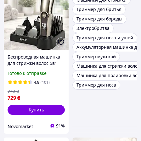
Триммер для бритья
Триммер для бороды
Электробритва
Триммер для носа и ушей
Аккумуляторная машинка дл
Триммер мужской
Беспроводная машинка
для стрижки волос 5в1
Машинка для стрижки волос 
VGR V-107 / Набор для
Готово к отправке
Машинка для полировки вол
стрижки /
Аккумуляторный триммер
4.8
(101)
Триммер для носа
749
₴
729
₴
Купить
91%
Novomarket