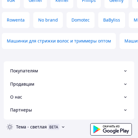
VGR
Gemei
Kemei
Philips
Geemy
Rowenta
No brand
Domotec
BaByliss
M
Машинки для стрижки волос и триммеры оптом
Машин
Покупателям
Продавцам
О нас
Партнеры
Тема
-
светлая
BETA