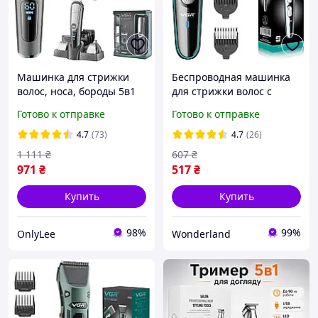
Машинка для стрижки
Беспроводная машинка
волос, носа, бороды 5в1
для стрижки волос с
VGR V-105, 5W /
насадками, VGR V-055 /
Готово к отправке
Готово к отправке
Беспроводная
Триммер для стрижки
электробритва /
4.7
(73)
4.7
(26)
Универсальный триммер
1 111
₴
607
₴
971
₴
517
₴
Купить
Купить
98%
99%
OnlyLee
Wonderland