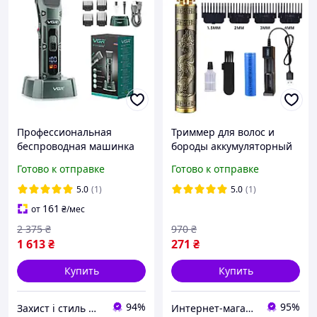
Профессиональная
Триммер для волос и
беспроводная машинка
бороды аккумуляторный
для стрижки VGR V-696 с
золотистый с насадками.
Готово к отправке
Готово к отправке
зарядной базой для
Машинка для стрижки
парикмахеров и дома
мужская беспроводная с
5.0
(1)
5.0
(1)
USB
161
от
₴
/мес
2 375
₴
970
₴
1 613
₴
271
₴
Купить
Купить
94%
95%
Захист і стиль — в одному магазині
Интернет-магазин "Dianora-Style"