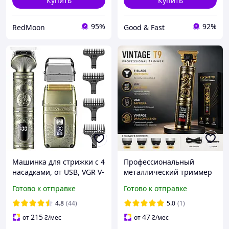
Купить
Купить
95%
92%
RedMoon
Good & Fast
Машинка для стрижки с 4
Профессиональный
насадками, от USB, VGR V-
металлический триммер
649 / Триммер
Vintage T9 Dragon для
Готово к отправке
Готово к отправке
универсальный /
стрижки и окантовки,
Машинка-триммер
аккумуляторная машинка
4.8
(44)
5.0
(1)
для бороды с LED-
215
47
от
₴
/мес
от
₴
/мес
дисплеем