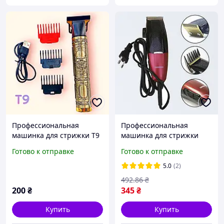
Профессиональная
Профессиональная
машинка для стрижки T9
машинка для стрижки
Vintage. электрическая,
4в1, Geemy GM-807 /
Готово к отправке
Готово к отправке
аккумуляторная, триммер
Машинка для стрижки с
для бороды и волос б\у
насадками
5.0
(2)
492
.86
₴
200
₴
345
₴
Купить
Купить