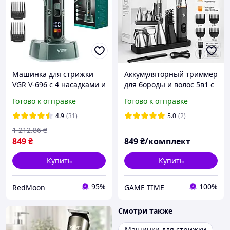
Машинка для стрижки
Аккумуляторный триммер
VGR V-696 с 4 насадками и
для бороды и волос 5в1 с
подставкой /
насадками, машинка для
Готово к отправке
Готово к отправке
Беспроводной триммер
стрижки, шейвер,
для волос и бороды
триммер для носа и тела
4.9
(31)
5.0
(2)
1 212
.86
₴
849
₴
849
₴/комплект
Купить
Купить
95%
100%
RedMoon
GAME TIME
Смотри также
Машинки для стрижки