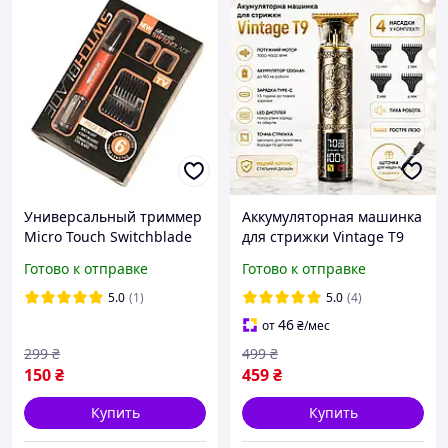
Универсальный триммер
Аккумуляторная машинка
Micro Touch Switchblade
для стрижки Vintage T9
для мужчин, бритва для
универсальный триммер
Готово к отправке
Готово к отправке
носа и ушей
для мужчин
5.0
(1)
5.0
(4)
46
от
₴
/мес
299
₴
499
₴
150
₴
459
₴
Купить
Купить