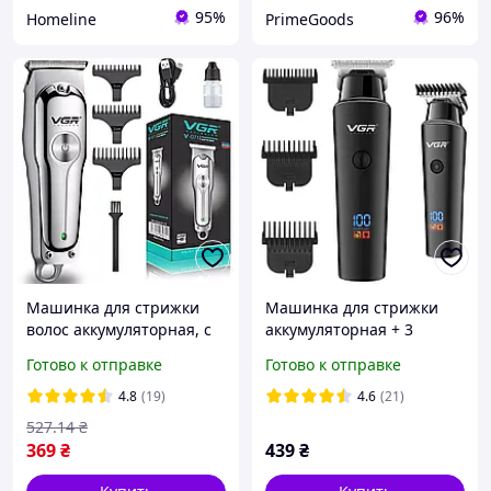
95%
96%
Homeline
PrimeGoods
Машинка для стрижки
Машинка для стрижки
волос аккумуляторная, с
аккумуляторная + 3
USB-зарядкой, VGR V-071 /
насадками, VGR V-937 /
Готово к отправке
Готово к отправке
Беспроводной триммер
Профессиональный
для усов и бороды
триммер для стрижки
4.8
(19)
4.6
(21)
волос
527
.14
₴
369
₴
439
₴