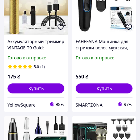
Аккумуляторный триммер
FAHEFANA Машинка для
VINTAGE Т9 Gold:
стрижки волос мужская,
Премиальный уход в
профессиональная,
Готово к отправке
Готово к отправке
ваших руках
водостойкая, 20 режимов
длины, аккумуляторная, с
5.0
(1)
нержавеющими лезвия
175
₴
550
₴
Купить
Купить
98%
97%
YellowSquare
SMARTZONA