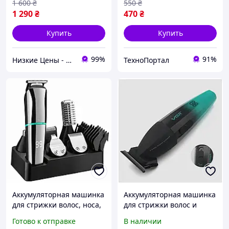
1 600
₴
550
₴
1 290
₴
470
₴
Купить
Купить
99%
91%
Низкие Цены - Интернет магазин
ТехноПортал
Аккумуляторная машинка
Аккумуляторная машинка
для стрижки волос, носа,
для стрижки волос и
бороды VGR V-101 /
бороды с насадками USB
Готово к отправке
В наличии
Беспроводной триммер с
VGR V906 универсальная