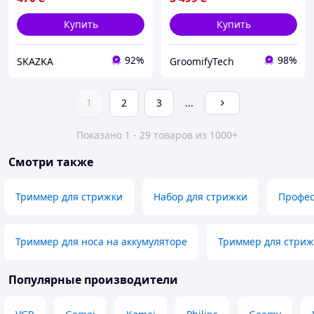
Купить
Купить
92%
98%
SKAZKA
GroomifyTech
1
2
3
...
Показано 1 - 29 товаров из 1000+
Смотри также
Триммер для стрижки
Набор для стрижки
Профес
Триммер для носа на аккумуляторе
Триммер для стриж
Популярные производители