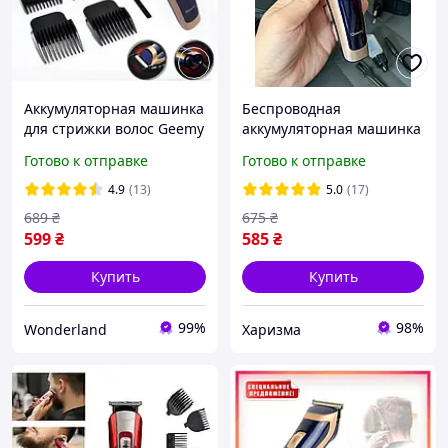
Аккумуляторная машинка
Беспроводная
для стрижки волос Geemy
аккумуляторная машинка
GM-6005 со сменными
для стрижки волос Geemy
Готово к отправке
Готово к отправке
насадками
GM-6005 триммер для
волос, бороды и усов
4.9
(13)
5.0
(17)
689
₴
675
₴
599
₴
585
₴
Купить
Купить
99%
98%
Wonderland
Харизма