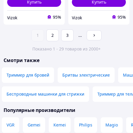
Купить
Купить
95%
95%
Vizok
Vizok
1
2
3
...
Показано 1 - 29 товаров из 2000+
Смотри также
Триммер для бровей
Бритвы электрические
Маши
Беспроводные машинки для стрижки
Триммер для тел
Популярные производители
VGR
Gemei
Kemei
Philips
Magio