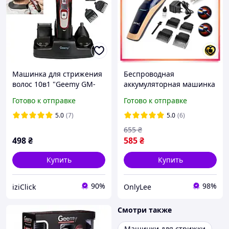
Машинка для стрижения
Беспроводная
волос 10в1 "Geemy GM-
аккумуляторная машинка
592" Черный/красный,
для стрижки волос со
Готово к отправке
Готово к отправке
мужской триммер для
сменными насадками
лица бороды/носа (ST)
Geemy GM-6005
5.0
(7)
5.0
(6)
Топ
655
₴
498
₴
585
₴
Купить
Купить
90%
98%
iziClick
OnlyLee
Смотри также
Машинки для стрижки