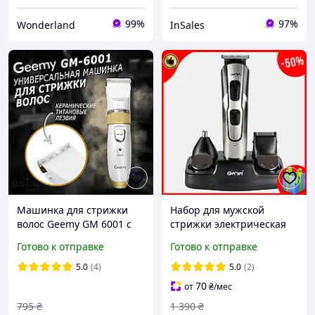
99%
97%
Wonderland
InSales
Машинка для стрижки
Набор для мужской
волос Geemy GM 6001 с
стрижки электрическая
запасным аккумулятором
машинка беспроводные
Готово к отправке
Готово к отправке
керамические ножи
машинки для стрижки
усов и бороды Geemy PMX
5.0
(4)
5.0
(2)
70
от
₴
/мес
795
₴
1 390
₴