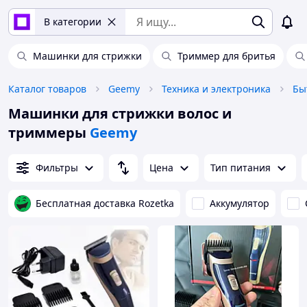
В категории
Машинки для стрижки
Триммер для бритья
Каталог товаров
Geemy
Техника и электроника
Бы
Машинки для стрижки волос и
триммеры
Geemy
Фильтры
Цена
Тип питания
Бесплатная доставка Rozetka
Аккумулятор