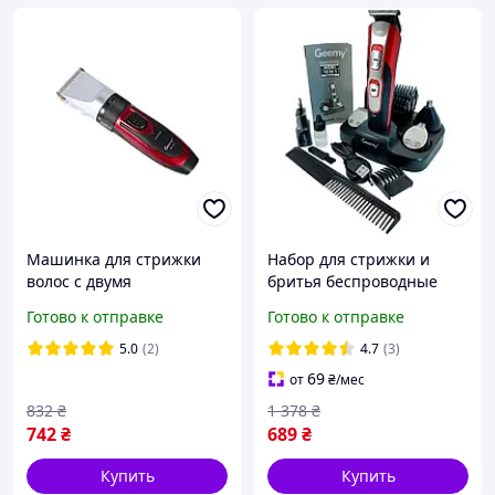
Машинка для стрижки
Набор для стрижки и
волос с двумя
бритья беспроводные
аккумуляторами Geemy
машинки для стрижки
Готово к отправке
Готово к отправке
GM-550 Триммер
Geemy машинка для
аккумуляторный с
стрижки волос
5.0
(2)
4.7
(3)
керамическими лезвиями
беспроводная PMX
69
от
₴
/мес
832
₴
1 378
₴
742
₴
689
₴
Купить
Купить