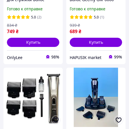
триммер электрический с
Professional Gold
Готово к отправке
Готово к отправке
двумя аккумуляторами
беспроводная
Geemy GM-550 красная
аккумуляторная 3 Вт
5.0
(2)
5.0
(1)
титановый и
834
₴
939
₴
керамический ножи 4
749
₴
689
₴
насадки
Купить
Купить
98%
99%
OnlyLee
HAPUSIK market