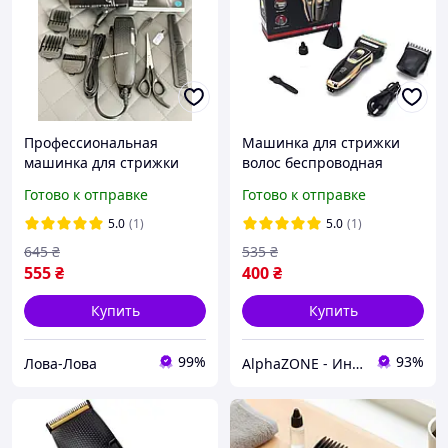
Профессиональная
Машинка для стрижки
машинка для стрижки
волос беспроводная
волос Geemy GM-806 с
аккумуляторная Триммер
Готово к отправке
Готово к отправке
функцией триммера и 4
для носа и бровей 3в1
насадками
Geemy GM-595
5.0
(1)
5.0
(1)
645
₴
535
₴
555
₴
400
₴
Купить
Купить
99%
93%
Лова-Лова
AlphaZONE - Интернет гипермаркет