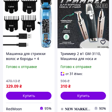
Машинка для стрижки
Триммер 2 в1 GM-3110,
волос и бороды + 4
Машинка для носа и
насадки, от USB, GEEMY
ушей электрическая,
Готово к отправке
Готово к отправке
GM8007 / Беспроводной
Клипсер для волос
триммер аккумуляторный
31
от
₴
/мес
470
.13
₴
596
₴
329
.09
₴
310
₴
Купить
Купить
95%
90%
RedMoon
🔆 𝐍𝐄𝐖 𝐌𝐀𝐑𝐊𝐄𝐓 🔆 – Продукция премиум-класса от официального представителя!