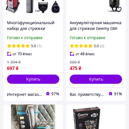
Многофункциональный
Аккумуляторная машинка
набор для стрижки
для стрижки Geemy GM-
машинка для стрижки
8040 (есть дропшиппинг
Готово к отправке
Готово к отправке
для дома беспроводные
и скидки)
машинки для стрижки
5.0
(1)
5.0
(2)
PMX
70
48
от
₴
/мес
от
₴
/мес
1 394
₴
500
₴
697
₴
475
₴
Купить
Купить
97%
91%
Интернет магазин "Eleven"
Вас приветствует интернет-магазин SvetOn!