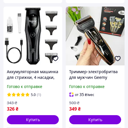
Аккумуляторная машинка
Триммер-электробритва
для стрижки, 4 насадки,
для мужчин Geemy
Geemy GM-6735 /
Бритва 3 в 1 для стрижки
Готово к отправке
Готово к отправке
Беспроводная машинка-
волос на голове, усов и
триммер для стрижки
бороды
35
5.0
(1)
от
₴
/мес
волос
343
₴
500
₴
326
₴
349
₴
Купить
Купить