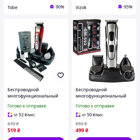
90%
95%
Tobe
Vizok
Беспроводной
Беспроводной
многофункциональный
многофункциональный
триммер Geemy GM-592
триммер Geemy GM-592
Готово к отправке
Готово к отправке
10 в 1 для стрижки волос
10 в 1 для стрижки волос
и бороды, красный
и бороды, серый
52
50
от
₴
/мес
от
₴
/мес
машинка для мужчин.
машинка для мужчин.
670
₴
650
₴
519
₴
499
₴