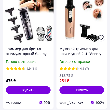
Триммер для бритья
Мужской триммер для
аккумуляторный Geemy
носа и ушей 2в1 "Geemy
GM-6050 машинка для
GM-3112" Бронза,
Готово к отправке
Готово к отправке
бороды, мужская
машинка для бороды 3W
электробритва для лица
(трімер для бриття) (NS)
4.9
(11)
4.4
(7)
EL0227
313
.75
₴
475
₴
251
₴
Купить
Купить
90%
100%
YouShine
💙💛🛒Zakupka - магазин для удобных покупок, с быстрой доставкой по Украине🎁％🚚 ⤵