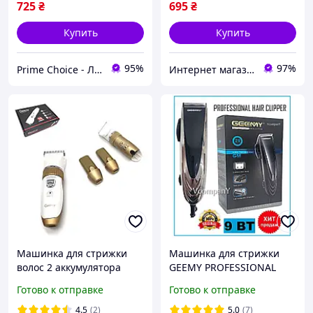
725
₴
695
₴
Купить
Купить
95%
97%
Prime Choice - Лучший выбор
Интернет магазин "Eleven"
Машинка для стрижки
Машинка для стрижки
волос 2 аккумулятора
GEEMY PROFESSIONAL
Триммер для бороды
Машинка для стрижки
Готово к отправке
Готово к отправке
Электробритва с
волосся, триммер,от сети
насадками Geemy GM
220В, 9 Вт
4.5
(2)
5.0
(7)