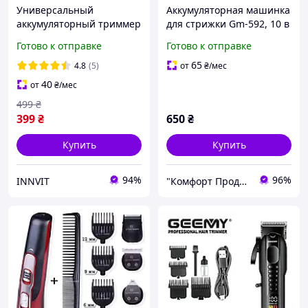
Универсальный
Аккумуляторная машинка
аккумуляторный триммер
для стрижки Gm-592, 10 в
Geemy GM-657 машинка
1 (набор для стрижки
Готово к отправке
Готово к отправке
для стрижки волос и
волос и бороды), черная
бороды 5 Вт
65
4.8
(5)
от
₴
/мес
40
от
₴
/мес
499
₴
399
₴
650
₴
Купить
Купить
94%
96%
INNVIT
"Комфорт Продукт"