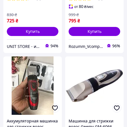
6001
80
от
₴
/мес
830
₴
999
₴
725
₴
795
₴
Купить
Купить
94%
96%
UNIT STORE - интернет-магазин для всей семьи
Rozumm_VcompanY
Аккумуляторная машинка
Машинка для стрижки
для стрижки волос
волос Geemy GM-6066