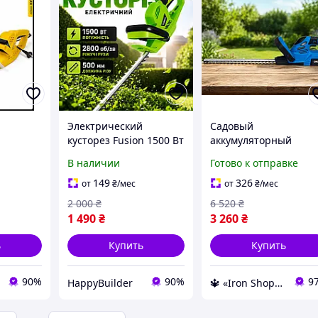
Электрический
Садовый
кусторез Fusion 1500 Вт
аккумуляторный
 Вт 500
540 мм ножницы для
кусторез триммер дл
В наличии
Готово к отправке
риммер
живой изгороди
кустов огорода
ой
садовый триммер для
растений сада
149
326
от
₴
/мес
от
₴
/мес
кустов и обрезки веток
Кусторезы с
2 000
₴
6 520
₴
цы для
18 мм Lasercut
аккумулятором 36V
1 490
₴
3 260
₴
18 мм La
ь
Купить
Купить
90%
90%
9
HappyBuilder
🔱 «Iron Shop» Компетентность! Качество товара! Быстрая отправка! ✅