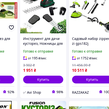
ез для
Инструмент для дачи
Садовый набор zippe
кусторез, Ножницы для
zi gps182j
у
среза кустов и живой
комбисистема
вке
Готово к отправке
Готово к отправке
 Сетевой
изгороди, Триммер для
бензиновая 1650 вт 4
тро
растений 2в1, STK
насадки для ухода за
195
1752
от
₴
/мес
от
₴
/мес
вые
садом
3 902
₴
11 456
.99
₴
1 951
₴
10 511
₴
ь
Купить
Купить
92%
98%
10
✅ Avi Shop
RAZZAKAZ