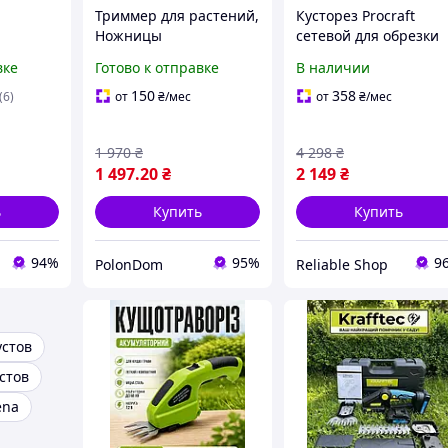
Триммер для растений,
Кусторез Procraft
Ножницы
сетевой для обрезки
ый
аккумуляторные для
растений
вке
Готово к отправке
В наличии
равы и
травы и живой
Электрический
ижки
изгороди 2в1, Кусторез
кусторез для садовых
150
358
(6)
от
₴
/мес
от
₴
/мес
инной
для стрижки живых
работ Ножницы-
й LUGI
изгородей и веток, LZI
кусторезы для травы
1 970
₴
4 298
₴
(Тример ручной
1 497
.20
₴
2 149
₴
ь
Купить
Купить
94%
95%
9
PolonDom
Reliable Shop
устов
стов
ena