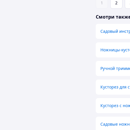
1
2
Смотри такж
Садовый инст
Ножницы-кусто
Ручной тримме
Кусторез для 
Кусторез с но
Садовые ножни