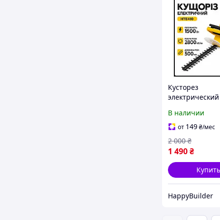
Кусторез
электрический
Champion 1500
В наличии
мм садовый т
для кустов жив
149
от
₴
/мес
изгороди
2 000
₴
электроножни
1 490
₴
обрезки веток 
Купит
HappyBuilder