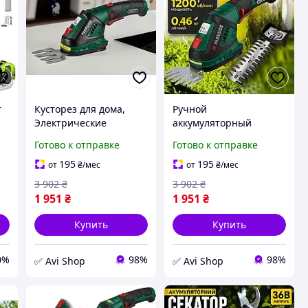
r
Кусторез для дома,
Ручной
Электрические
аккумуляторный
ножницы для обрезки
кусторез,
Готово к отправке
Готово к отправке
растений садовые (2в1,
Электрические
Германия), AVI
ножницы для обрезки
195
195
от
₴
/мес
от
₴
/мес
растений садовые (2в1,
3 902
₴
3 902
₴
Германия), OLN
1 951
₴
1 951
₴
Купить
Купить
0%
98%
98%
✅ Avi Shop
✅ Avi Shop