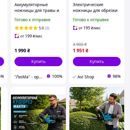
Аккумуляторные
Электрические
ножницы для травы и
ножницы для обрезки
кустов Parkside PAGS
растений садовые,
Готово к отправке
Готово к отправке
20-li A1 Кусторез
Электротриммер-
аккумуляторный
кусторез (2в1,
195
5.0
(2)
от
₴
/мес
Триммер для газонов
Германия), DVS
199
от
₴
/мес
3 902
₴
1 990
₴
1 951
₴
Купить
Купить
6%
100%
98%
"ЛюМа" - оригинальные инструменты из Европы
✅ Avi Shop