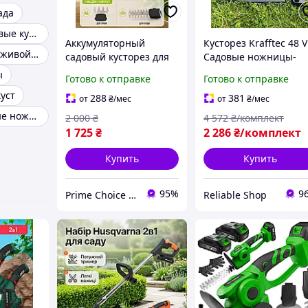
ада
Ножницы садовые кусторезы
Аккумуляторный
Кусторез Krafftec 48 V
Кусторезы для живой изгороди
садовый кусторез для
Садовые ножницы-
стрижки травы и
кусторез для травы
ы
Готово к отправке
Готово к отправке
растений
(Кусторез для сада)
уст
(электрический мини-
Триммер для обрезки
288
381
от
₴
/мес
от
₴
/мес
триммер, машинка-
кустарников
Аккумуляторные ножницы для растений и кустарников
2 000
₴
4 572
₴/комплект
электроножницы) 2в1
(Электрокусторезы)
1 725
₴
2 286
₴/комплект
Купить
Купить
95%
9
Prime Choice - Лучший выбор
Reliable Shop