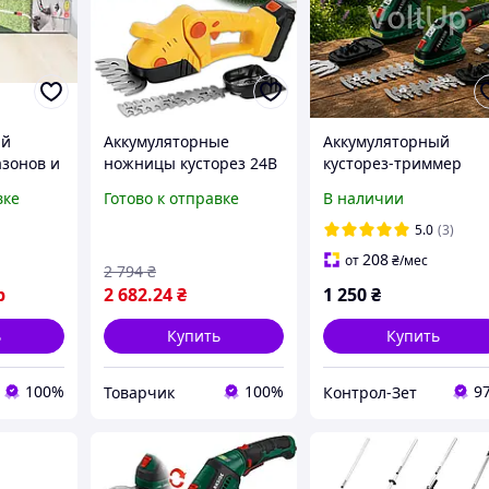
ый
Аккумуляторные
Аккумуляторный
азонов и
ножницы кусторез 24В
кусторез-триммер
ей
2 в 1 садовый триммер
Parkside PGSA 4 B3 2в
вке
Готово к отправке
В наличии
12 A1
для травы и живой
- садовые ножницы д
травы и
изгороди инструмент с
травы и кустов 4 В с
5.0
(3)
з
насадками Дстор
USB-C зарядкой
208
от
₴
/мес
2 794
₴
р
2 682
.24
₴
1 250
₴
ь
Купить
Купить
100%
100%
9
Товарчик
Контрол-Зет