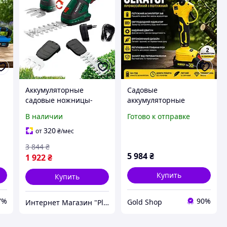
Аккумуляторные
Садовые
садовые ножницы-
аккумуляторные
я
кусторез 2в1,
ножницы DeWalt 36V
В наличии
Готово к отправке
Аккумуляторный
для стрижки растений
триммер для работ в
с 2 АКБ Мощный
320
от
₴
/мес
саду, Электро ножницы
секатор для дома дачи
3 844
₴
для стрижки кустов, LZI
5 984
₴
1 922
₴
Купить
Купить
7%
90%
Gold Shop
Интернет Магазин "PlexStore"