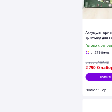
Аккумуляторн
триммер для г
живых изгород
Готово к отпра
Parkside PGSA 
Ножницы для 
279
от
₴
/мес
кустов Кусторе
3 290
₴/набор
2 790
₴/набо
Купит
"ЛюМа" - оригинальные инструменты из Европы