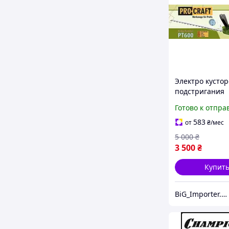
Электро кустор
подстригания
растений в сад
Готово к отпра
Procraft PT600,
кусторез, Элек
583
от
₴
/мес
ножницы садо
5 000
₴
3 500
₴
Купит
BiG_Importer.UA