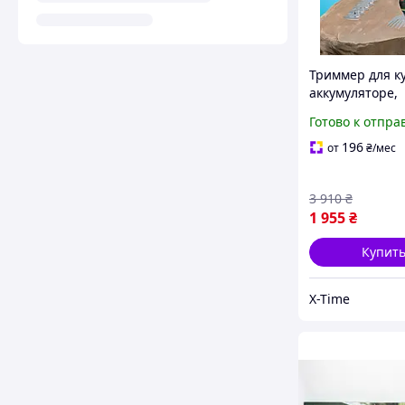
Триммер для ку
аккумуляторе,
Ножницы
Готово к отпра
аккумуляторны
Кусторезы
196
от
₴
/мес
электрические 
Германия), TH
3 910
₴
1 955
₴
Купит
X-Time