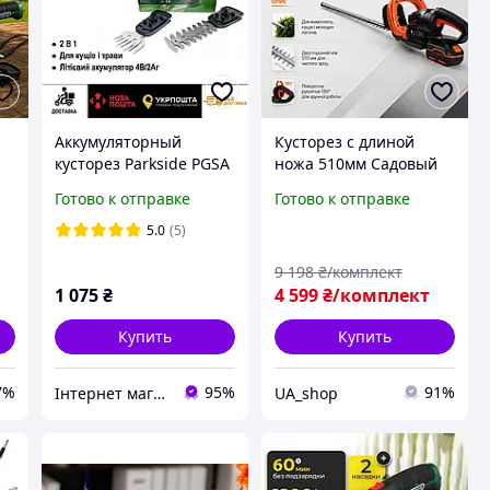
Аккумуляторный
Кусторез с длиной
кусторез Parkside PGSA
ножа 510мм Садовый
1
4 A2, оригинальный
триммер для кустов
Готово к отправке
Готово к отправке
ля
электрический
Аккумуляторный
садовый триммер,
садовый инструмент
5.0
(5)
ножницы для травы.
для кустов Кусторез
9 198
₴/комплект
для обрезки растений
1 075
₴
4 599
₴/комплект
Купить
Купить
7%
95%
91%
Інтернет магазин GermanTeh
UA_shop