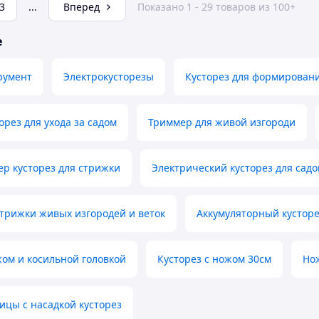
3
...
Вперед
Показано 1 - 29 товаров из 100+
е
румент
Электрокусторезы
Кусторез для формировани
рез для ухода за садом
Триммер для живой изгороди
р кусторез для стрижки
Электрический кусторез для садо
стрижки живых изгородей и веток
Аккумуляторный кустор
жом и косильной головкой
Кусторез с ножом 30см
Но
цы с насадкой кусторез