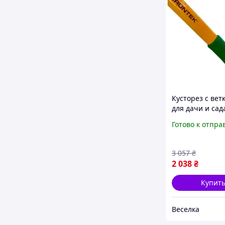
Кусторез с вет
для дачи и сад
длинным лезви
Готово к отпра
обрезки кустар
деревьев SPIC
3 057
₴
2 038
₴
Купит
Веселка