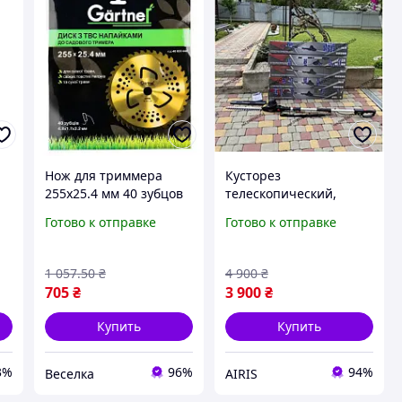
Нож для триммера
Кусторез
й
255х25.4 мм 40 зубцов
телескопический,
для обрезки травы и
электрокусторез,
Готово к отправке
Готово к отправке
кустарников садоводов
кусторез Scheppach
FLAME
Германия для обрезки
живой изгороди,
1 057
.50
₴
4 900
₴
кустарников
705
₴
3 900
₴
Купить
Купить
3%
96%
94%
Веселка
AIRIS