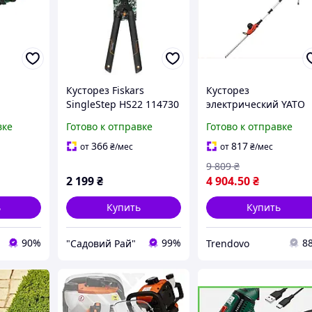
Кусторез Fiskars
Кусторез
SingleStep HS22 114730
электрический YATO
Кут 60
для легкой обрезки
600Вт телескопическ
вке
Готово к отправке
Готово к отправке
езки
кустарников в
для обрезки живых
 живых
Финляндии
изгородей и
366
817
от
₴
/мес
от
₴
/мес
кустарников
9 809
₴
2 199
₴
4 904
.50
₴
ь
Купить
Купить
90%
99%
8
"Садовий Рай"
Trendovo