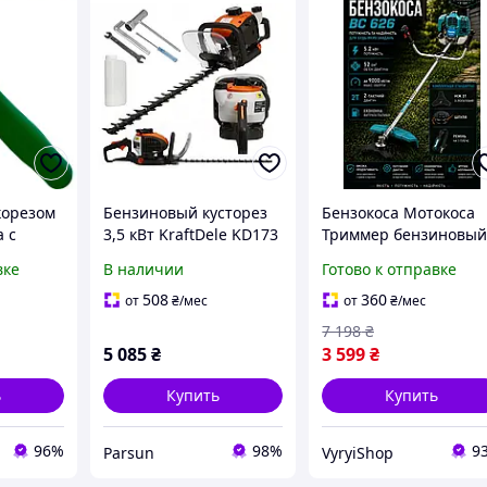
корезом
Бензиновый кусторез
Бензокоса Мотокоса
а с
3,5 кВт KraftDele KD173
Триммер бензиновы
ем для
для обрезки
Кусторез для травы
вке
В наличии
Готово к отправке
ников и
кустарников и живых
Мощная коса для
Y
изгородей
сорняков и кустов 5.2
508
360
от
₴
/мес
от
₴
/мес
кВт
7 198
₴
5 085
₴
3 599
₴
ь
Купить
Купить
96%
98%
9
Parsun
VyryiShop