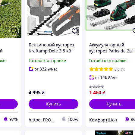
Бензиновый кусторез
Аккумуляторный
ый
Kraftamp;Dele 3,5 кВт
кусторез Parkside 2в1
азона и
650 мм для обрезки
для обрезки травы и
вке
Готово к отправке
Готово к отправке
ила для
кустарников и живых
кустарников с литий-
в
изгородей
ионным аккумулятор
832
от
₴
/мес
5.0
(1)
рников
146
от
₴
/мес
2 336
₴
4 995
₴
1 460
₴
ь
Купить
Купить
97%
100%
9
hittool.PROM.ua
КомфортШоп