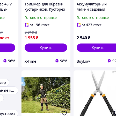
ec 48 V
Триммер для обрезки
Аккумуляторный
ицы-
кустарников, Кусторез
легкий садовый
равы
для формирования
триммер для стрижк
вке
Готово к отправке
Готово к отправке
ада)
кустов и срезки травы
травы и обрезки
брезки
(2в1, Германия), XTM
кустарников 2 кг с
196
423
от
₴
/мес
от
₴
/мес
регулируемой
кт
3 910
₴
езы)
рукояткой SPICY
лект
1 955
₴
2 540
₴
ь
Купить
Купить
96%
98%
9
X-Time
BuyLow
мер
Профессиональные кусторезы
O
кусторез