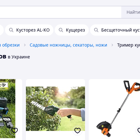
Найти
Кусторез AL-KO
Кущерез
Бесщеточный кус
 обрезки
Садовые ножницы, секаторы, ножи
ов
в Украине