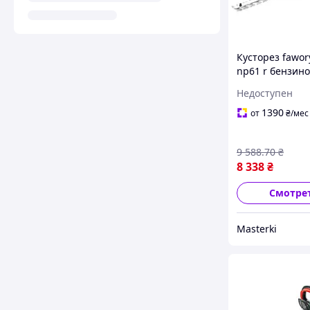
Кусторез fawor
np61 r бензин
вт 61 см
Недоступен
универсальный
обрезки кустов
1390
от
₴
/мес
9 588
.70
₴
8 338
₴
Смотре
Masterki