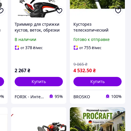
Триммер для стрижки
Кусторез
и
кустов, веток, обрезки
телескопический
кустарников Maltec
Gardena TeleCut для
В наличии
Готово к отправке
Кусторезы для живой
обрезки кустарников и
изгороди
живых изгородей с
378
755
от
₴
/мес
от
₴
/мес
функцией сучкореза
9 065
₴
2 267
₴
4 532
.50
₴
Купить
Купить
9%
95%
100%
FORIK - Интернет гипермаркет.
BROSKO