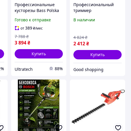
Профессиональные
Профессиональный
кусторезы Bass Polska
триммер
и
Кусторез триммер для
электрический
Готово к отправке
В наличии
травы и кустарников
садовый 1450Вт LEX
Кусторез
(Польша), Триммер для
389
от
₴
/мес
аккумуляторный для
обрезки кустарников и
7 788
₴
4 824
₴
травы и кустов
деревьев, VET
3 894
₴
2 412
₴
Купить
Купить
2%
88%
Ultratech
Good shopping