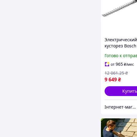
Электрический
кусторез Bosch
УниверсалХедж
Готово к отпра
480 Вт для обр
кустарников и
965
от
₴
/мес
изгородей
12 061
.25
₴
9 649
₴
Купит
Інтернет-магазин Clothes-Mall