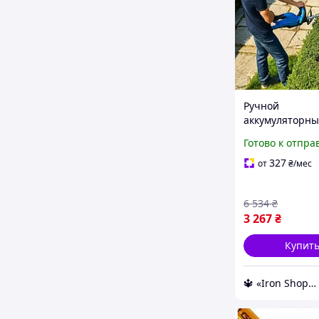
Ручной
аккумуляторн
кусторез для г
Готово к отпра
кустов с АКБ П
стрижки кусто
327
от
₴
/мес
Обрезка куста
6 534
₴
3 267
₴
Купит
🔱 «Iron Shop» Компетентность! Качество товара! Быстрая отправка! ✅