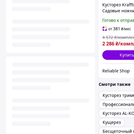
Кусторез Krafft
Садовые ножн
кусторез для т
Готово к отпра
(Кусторез для с
Триммер для о
381
от
₴
/мес
кустарников
4 572
₴/компле
(Электрокустор
2 286
₴/комп
Купит
Reliable Shop
Смотри также
Кусторез трим
Кусторез AL-K
Кущерез
Бесщеточный 