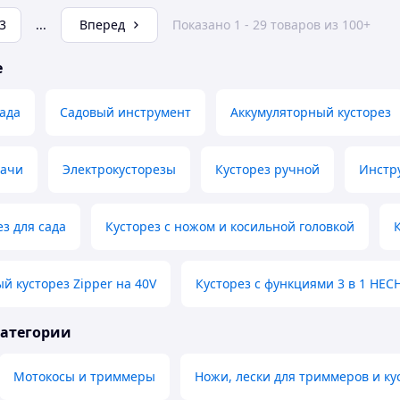
3
...
Вперед
Показано 1 - 29 товаров из 100+
е
сада
Садовый инструмент
Аккумуляторный кусторез
дачи
Электрокусторезы
Кусторез ручной
Инстр
ез для сада
Кусторез с ножом и косильной головкой
й кусторез Zipper на 40V
Кусторез с функциями 3 в 1 HEC
категории
Мотокосы и триммеры
Ножи, лески для триммеров и ку