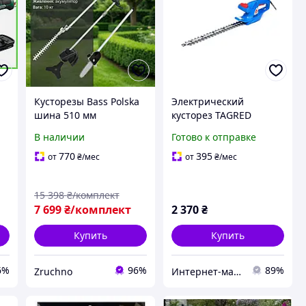
Кусторезы Bass Polska
Электрический
шина 510 мм
кусторез TAGRED
Аккумуляторный
модель TA494 для
В наличии
Готово к отправке
кусторез 24В Кусторез
обрезки кустов и
ом
для сада 4в1 Кусторез
кустарников, артикул
770
395
от
₴
/мес
от
₴
/мес
триммер для травы и
65-TA494
кустарников
15 398
₴/комплект
7 699
₴/комплект
2 370
₴
Купить
Купить
6%
96%
89%
Zruchno
Интернет-магазин "AKB-OK"