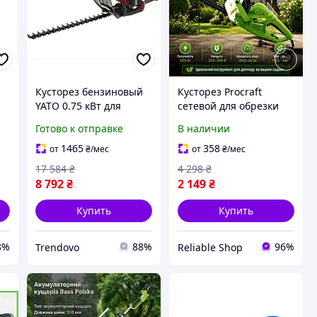
Кусторез бензиновый
Кусторез Procraft
YATO 0.75 кВт для
сетевой для обрезки
ий
обрезки кустарников и
растений
Готово к отправке
В наличии
деревьев с длиной
Электрический
реза 60 см
кусторез для садовых
1465
358
от
₴
/мес
от
₴
/мес
работ Ножницы-
17 584
₴
4 298
₴
кусторезы для травы
8 792
₴
2 149
₴
(Тример ручной
Купить
Купить
8%
88%
96%
Trendovo
Reliable Shop