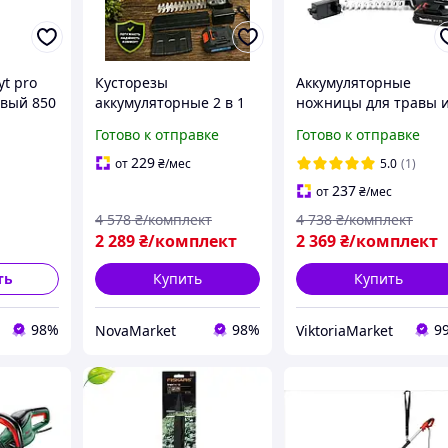
yt pro
Кусторезы
Аккумуляторные
овый 850
аккумуляторные 2 в 1
ножницы для травы 
Krafftec
кустарников Makita
Готово к отправке
Готово к отправке
 для
Аккумуляторные
DUM200DZ,
ножницы для травы и
Инструменты для
229
от
₴
/мес
5.0
(1)
кустов
обрезки Makita TOP
237
от
₴
/мес
Профессиональные
4 578
₴/комплект
4 738
₴/комплект
кусторезы Инструмент
2 289
₴/комплект
2 369
₴/комплект
для стриж
ть
Купить
Купить
98%
98%
9
NovaMarket
ViktoriaMarket