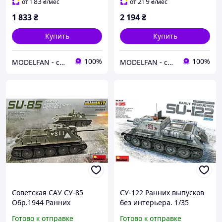
183
219
от
₴
/мес
от
₴
/мес
1 833
₴
2 194
₴
Купить
Купить
100%
100%
MODELFAN - сборные пластиковые модели и товары для моделирования
MODELFAN - сборные пластиковые модели и товары для моделирования
Советская САУ СУ-85
СУ-122 Ранних выпусков
Обр.1944 Ранних
без интерьера. 1/35
выпусков. Набор с
MINIART 35181
Готово к отправке
Готово к отправке