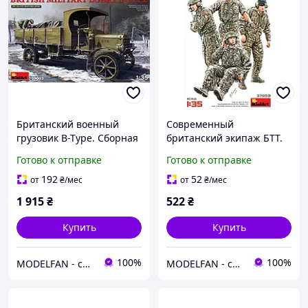
Британский военный
Современный
грузовик B-Type. Сборная
британский экипаж БТТ.
модель автомобиля. 1/35
Сборная модель. 1/35
Готово к отправке
Готово к отправке
MINIART 39003
MINIART 37059
192
52
от
₴
/мес
от
₴
/мес
1 915
₴
522
₴
Купить
Купить
100%
100%
MODELFAN - сборные пластиковые модели и товары для моделирования
MODELFAN - сборные пластиковые модели и товары для моделирования