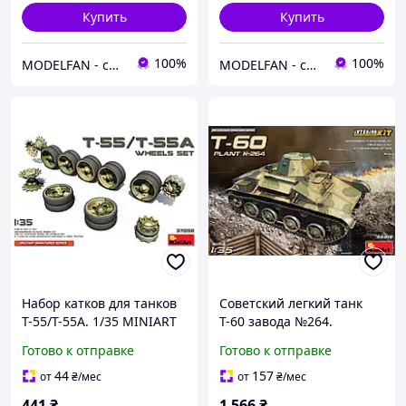
Купить
Купить
100%
100%
MODELFAN - сборные пластиковые модели и товары для моделирования
MODELFAN - сборные пластиковые модели и товары для моделирования
Набор катков для танков
Советский легкий танк
T-55/T-55A. 1/35 MINIART
Т-60 завода №264.
37058
Сборная модель (с
Готово к отправке
Готово к отправке
интерьером) в масштабе
1/35. MINIART 35219
44
157
от
₴
/мес
от
₴
/мес
441
₴
1 566
₴