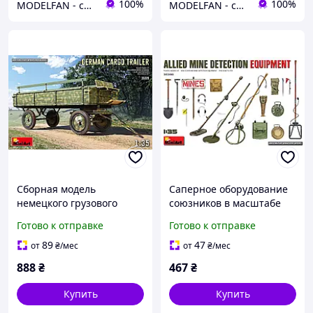
100%
100%
MODELFAN - сборные пластиковые модели и товары для моделирования
MODELFAN - сборные пластиковые модели и товары для моделирования
Сборная модель
Саперное оборудование
немецкого грузового
союзников в масштабе
прицепа в масштабе
1/35. MINIART 35390
Готово к отправке
Готово к отправке
1/35. MINIART 35320
89
47
от
₴
/мес
от
₴
/мес
888
₴
467
₴
Купить
Купить