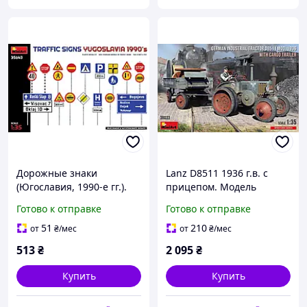
Дорожные знаки
Lanz D8511 1936 г.в. с
(Югославия, 1990-е гг.).
прицепом. Модель
Сборная модель в
немецкого трактора в
Готово к отправке
Готово к отправке
масштабе 1/35. MINIART
масштабе 1/35. MINIART
35643
38033
51
210
от
₴
/мес
от
₴
/мес
513
₴
2 095
₴
Купить
Купить