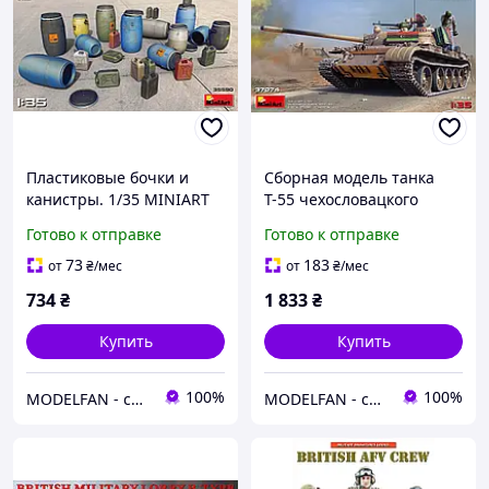
Пластиковые бочки и
Сборная модель танка
канистры. 1/35 MINIART
Т-55 чехословацкого
35590
производства. 1/35
Готово к отправке
Готово к отправке
MINIART 37074
73
183
от
₴
/мес
от
₴
/мес
734
₴
1 833
₴
Купить
Купить
100%
100%
MODELFAN - сборные пластиковые модели и товары для моделирования
MODELFAN - сборные пластиковые модели и товары для моделирования