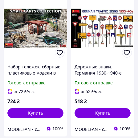
Набор тележек, сборные
Дорожные знаки.
пластиковые модели в
Германия 1930-1940-е
масштабе 1/35. MINIART
годы. Сборная модель.
Готово к отправке
Готово к отправке
35621
1/35 MINIART 35633
72
52
от
₴
/мес
от
₴
/мес
724
₴
518
₴
Купить
Купить
100%
100%
MODELFAN - сборные пластиковые модели и товары для моделирования
MODELFAN - сборные пластиковые модели и товары для моделирования