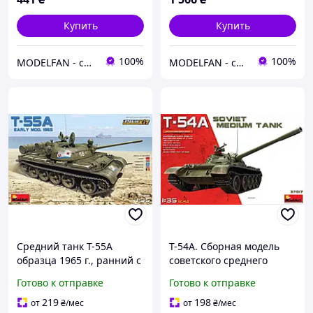
Купить
Купить
100%
100%
MODELFAN - сборные пластиковые модели и товары для моделирования
MODELFAN - сборные пластиковые модели и товары для моделирования
Средний танк Т-55А
T-54A. Сборная модель
образца 1965 г., ранний с
советского среднего
интерьером. 1/35
танка. 1/35 MINIART
Готово к отправке
Готово к отправке
MINIART 37016
37017
219
198
от
₴
/мес
от
₴
/мес