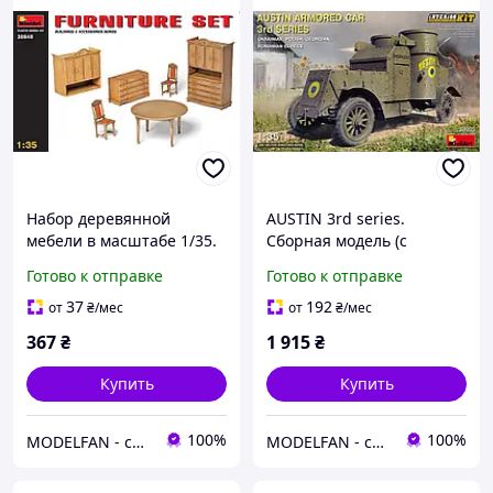
Набор деревянной
AUSTIN 3rd series.
мебели в масштабе 1/35.
Сборная модель (с
MINIART 35548
интерьером)
Готово к отправке
Готово к отправке
бронеавтомобиля УНР
"Петлюра" в масштабе
37
192
от
₴
/мес
от
₴
/мес
1/35. MINIART 39005
367
₴
1 915
₴
Купить
Купить
100%
100%
MODELFAN - сборные пластиковые модели и товары для моделирования
MODELFAN - сборные пластиковые модели и товары для моделирования