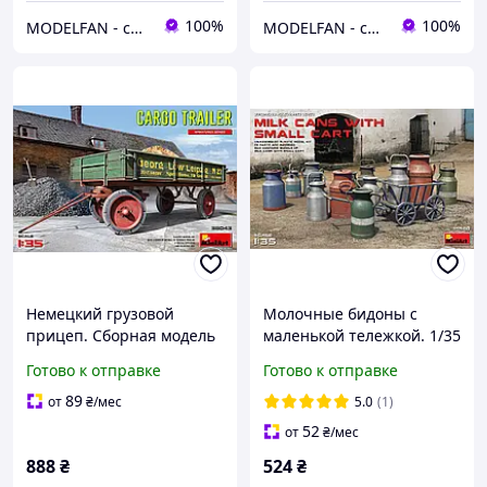
100%
100%
MODELFAN - сборные пластиковые модели и товары для моделирования
MODELFAN - сборные пластиковые модели и товары для моделирования
Немецкий грузовой
Молочные бидоны с
прицеп. Сборная модель
маленькой тележкой. 1/35
в масштабе 1/35. MINIART
MINIART 35580
Готово к отправке
Готово к отправке
38043
89
от
₴
/мес
5.0
(1)
52
от
₴
/мес
888
₴
524
₴