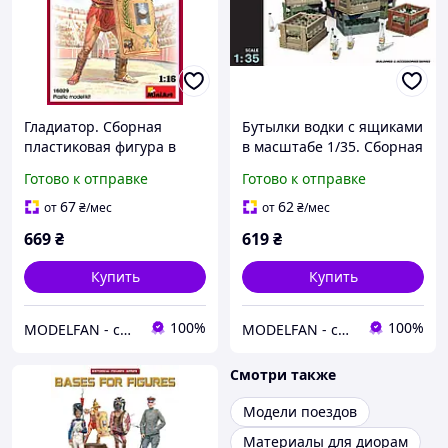
Гладиатор. Сборная
Бутылки водки с ящиками
пластиковая фигура в
в масштабе 1/35. Сборная
масштабе 1/16. MINIART
модель. MINIART 35577
Готово к отправке
Готово к отправке
16029
67
62
от
₴
/мес
от
₴
/мес
669
₴
619
₴
Купить
Купить
100%
100%
MODELFAN - сборные пластиковые модели и товары для моделирования
MODELFAN - сборные пластиковые модели и товары для моделирования
Смотри также
Модели поездов
Материалы для диорам