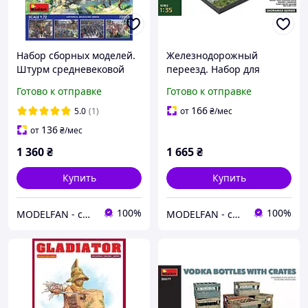
Набор сборных моделей.
Железнодорожный
Штурм средневековой
переезд. Набор для
крепости. 1/72 MINIART
создания диорамы в
Готово к отправке
Готово к отправке
72033
масштабе 1/35. MINIART
36059
166
5.0
(1)
от
₴
/мес
136
от
₴
/мес
1 360
₴
1 665
₴
Купить
Купить
100%
100%
MODELFAN - сборные пластиковые модели и товары для моделирования
MODELFAN - сборные пластиковые модели и товары для моделирования