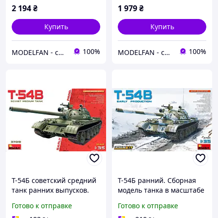
2 194
₴
1 979
₴
Купить
Купить
100%
100%
MODELFAN - сборные пластиковые модели и товары для моделирования
MODELFAN - сборные пластиковые модели и товары для моделирования
T-54Б советский средний
Т-54Б ранний. Сборная
танк ранних выпусков.
модель танка в масштабе
1/35 MINIART 37019
1/35. MINIART 37011
Готово к отправке
Готово к отправке