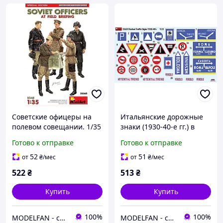
Советские офицеры на
Итальянские дорожные
полевом совещании. 1/35
знаки (1930-40-е гг.) в
MINIART 35365
масштабе 1/35. MINIART
Готово к отправке
Готово к отправке
35637
52
51
от
₴
/мес
от
₴
/мес
522
₴
513
₴
Купить
Купить
100%
100%
MODELFAN - сборные пластиковые модели и товары для моделирования
MODELFAN - сборные пластиковые модели и товары для моделирования