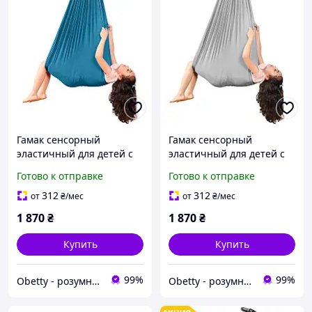
Гамак сенсорный
Гамак сенсорный
эластичный для детей с
эластичный для детей с
особыми потребностями
особыми потребностями
Готово к отправке
Готово к отправке
Темно-зелений от Obetty
Серый от Obetty (104-493)
(104-493)
312
312
от
₴
/мес
от
₴
/мес
1 870
₴
1 870
₴
Купить
Купить
99%
99%
Obetty - розумна дитина
Obetty - розумна дитина