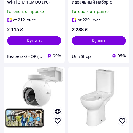
Wi-Fi 3 Мп IMOU IPC-
идеальный набор с
K3DP-3H0WF (2.8 мм) с 4
деликатесами для
Готово к отправке
Готово к отправке
режимами ночного
дорогих людей
видения и детекцией
212
229
от
₴
/мес
от
₴
/мес
людей для системы
2 115
₴
2 288
₴
Купить
Купить
99%
95%
Bezpeka-SHOP (Гипермаркет по БЕЗОПАСНОСТИ)
UnivShop