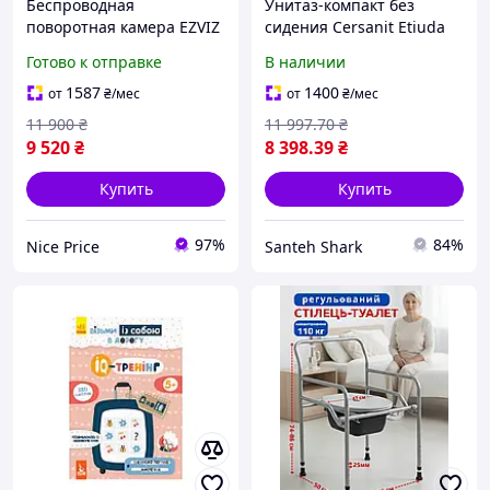
Беспроводная
Унитаз-компакт без
поворотная камера EZVIZ
сидения Cersanit Etiuda
CS-CB8 2K (3 МП) с
593 CleanOn 011 3/6 л для
Готово к отправке
В наличии
аккумулятором, AI-
людей с особыми
обнаружением людей и
потребностями 8888
1587
1400
от
₴
/мес
от
₴
/мес
цветным ночным
11 900
₴
11 997
.70
₴
видением ТОВАР Б/У
9 520
₴
8 398
.39
₴
Купить
Купить
97%
84%
Nice Price
Santeh Shark