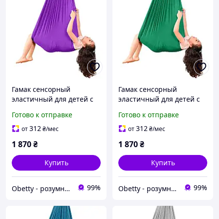
Гамак сенсорный
Гамак сенсорный
эластичный для детей с
эластичный для детей с
особыми потребностями
особыми потребностями
Готово к отправке
Готово к отправке
Темно-фиолетовый от
Зеленый от Obetty (104-
Obetty (104-493)
493)
312
312
от
₴
/мес
от
₴
/мес
1 870
₴
1 870
₴
Купить
Купить
99%
99%
Obetty - розумна дитина
Obetty - розумна дитина