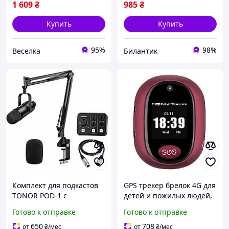
1 609
₴
985
₴
Купить
Купить
95%
98%
Веселка
Билантик
Комплект для подкастов
GPS трекер брелок 4G для
TONOR POD-1 с
детей и пожилых людей,
динамическим XLR-
с камерой, сенсорным
Готово к отправке
Готово к отправке
микрофоном,
экраном, кнопкой SOS,
аудиомикшером и
аудиозвонком,
650
708
от
₴
/мес
от
₴
/мес