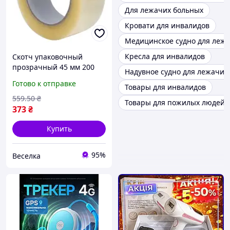
Для лежачих больных
Кровати для инвалидов
Медицинское судно для леж
Кресла для инвалидов
Скотч упаковочный
прозрачный 45 мм 200
Надувное судно для лежачих
ярдов для фиксации
Готово к отправке
Товары для инвалидов
упаковки товаров и
бытовых нужд FLAME
559
.50
₴
Товары для пожилых людей
373
₴
Купить
95%
Веселка