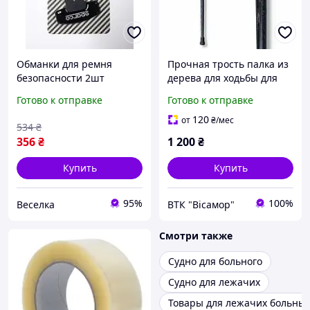
Обманки для ремня
Прочная трость палка из
безопасности 2шт
дерева для ходьбы для
алюминиевые для детей
пожилых людей или с
Готово к отправке
Готово к отправке
и пассажиров с особыми
инвалидностью
потребностями FLAME
120
от
₴
/мес
534
₴
356
₴
1 200
₴
Купить
Купить
95%
100%
Веселка
ВТК "Вісамор"
Смотри также
Судно для больного
Судно для лежачих
Товары для лежачих больны