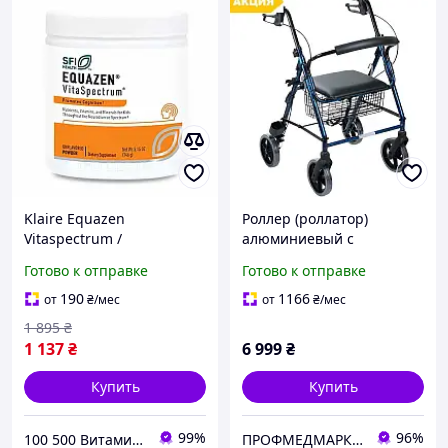
Klaire Equazen
Роллер (роллатор)
Vitaspectrum /
алюминиевый с
Витаспектрум
большими колесами OSD-
Готово к отправке
Готово к отправке
мультивитамины для
KQ-1018 ходунки на
детей с особыми
колесах для инвалидов
190
1166
от
₴
/мес
от
₴
/мес
потребностями 146 г
пожилых людей
1 895
₴
1 137
₴
6 999
₴
Купить
Купить
99%
96%
100 500 Витаминов
ПРОФМЕДМАРКЕТ