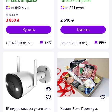
Готово к отправке
Готово к отправке
людей ReachFar RF-V48 c
режимами ночного
черной SOS - US
видения и детекцией
642
261
от
₴
/мес
от
₴
/мес
людей для системы
4 600
₴
3 850
₴
2 610
₴
Купить
Купить
97%
99%
ULTRASHOP.IN.UA 🛒 Интернет-магазин трендовых гаджетов
Bezpeka-SHOP (Гипермаркет по БЕЗОПАСНОСТИ)
IP видеокамера уличная с
Хамон-Бокс Премиум,