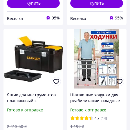
Купить
Купить
95%
95%
Веселка
Веселка
Ящик для инструментов
Шагающие ходунки для
пластиковый с
реабилитации складные
органайзерами для
регулируемые для
Готово к отправке
Готово к отправке
хранения мелких деталей
пожилых и инвалидов
для мастеров и домашних
ходули
4.7
(14)
нужд FLAME
2 413
.50
₴
1 199
₴