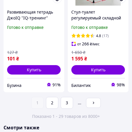
Развивающая тетрадь
Стул-туалет
ДжоIQ "IQ-тренинг"
регулируемый складной
939003 с наклейками
для инвалидов и
Готово к отправке
Готово к отправке
buzyna
пожилых людей
переносное кресло-
4.8
(17)
туалет с ведром и
266
от
₴
/мес
крышкой
127
₴
1 650
₴
101
₴
1 595
₴
Купить
Купить
91%
98%
Бузина
Билантик
1
2
3
...
Показано 1 - 29 товаров из 8000+
Смотри также