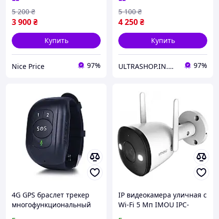
штативом-пантографом
5 200
₴
5 100
₴
ТОВАР Б/У
3 900
₴
4 250
₴
Купить
Купить
97%
97%
Nice Price
ULTRASHOP.IN.UA 🛒 Интернет-магазин трендовых гаджетов
4G GPS браслет трекер
IP видеокамера уличная с
многофункциональный
Wi-Fi 5 Мп IMOU IPC-
для детей и пожилых
K3DP-5H0WF (2.8 мм) с 4