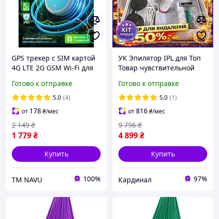
GPS трекер с SIM картой
УК Эпилятор IPL для Топ
4G LTE 2G GSM Wi-Fi для
Товар чувствительной
авто животных ребенка
кожи Lpl с охлаждением
Готово к отправке
Готово к отправке
пожилых людей метка
домашний фотоэпилятор
локатор маячок онлайн
для удаления ТРЕНД№1
5.0
(4)
5.0
(1)
отслеживание
178
816
от
₴
/мес
от
₴
/мес
2 149
₴
9 796
₴
1 779
₴
4 899
₴
Купить
Купить
100%
97%
ТМ NAVU
Кардинал