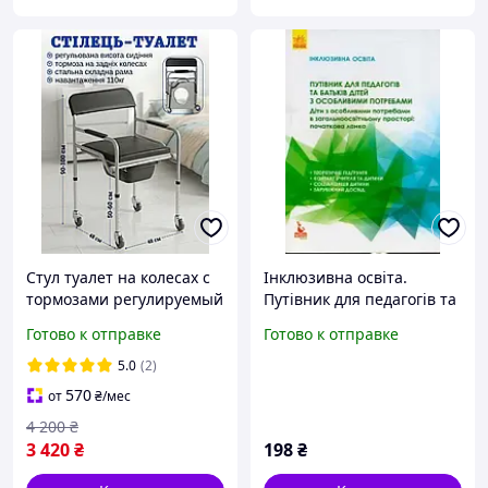
Стул туалет на колесах с
Інклюзивна освіта.
тормозами регулируемый
Путівник для педагогів та
складной для инвалидов
батьків дітей з
Готово к отправке
Готово к отправке
и пожилых людей 2в1
особливими
кресло-туалет с мягкой
потребами.978--617-09-
5.0
(2)
накладкой сидень
3809-1
570
от
₴
/мес
4 200
₴
3 420
₴
198
₴