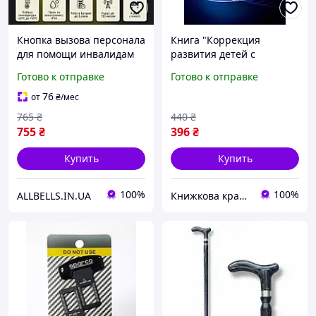
Кнопка вызова персонала
Книга "Коррекция
для помощи инвалидам
развития детей с
HELP 7YE
особыми
Готово к отправке
Готово к отправке
образовательными
потребностями" Цымбаль
76
от
₴
/мес
О. И. Цымбаль О. И.
765
₴
440
₴
755
₴
396
₴
Купить
Купить
100%
100%
ALLBELLS.IN.UA
Книжкова крамничка