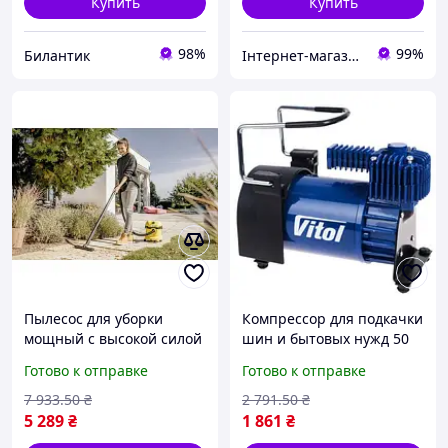
Купить
Купить
98%
99%
Билантик
Інтернет-магазин "Книгар"
Пылесос для уборки
Компрессор для подкачки
мощный с высокой силой
шин и бытовых нужд 50
всасывания для дома и
л/мин 150 psi с 5 м
Готово к отправке
Готово к отправке
профессиональных нужд
шлангом и клеммами
FLAME
FLAME
7 933
.50
₴
2 791
.50
₴
5 289
₴
1 861
₴