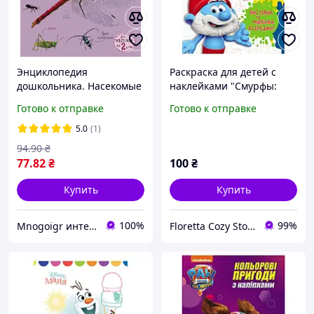
Энциклопедия
Раскраска для детей с
дошкольника. Насекомые
наклейками "Смурфы:
3+ (Укр.) Каспарова Ю.В.,
Волшебные краски"
Готово к отправке
Готово к отправке
32 с.
5.0
(1)
94
.90
₴
77
.82
₴
100
₴
Купить
Купить
100%
99%
Mnogoigr интернет-магазин
Floretta Cozy Store