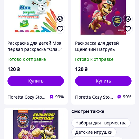
Раскраска для детей Моя
Раскраска для детей
первая раскраска "Олаф"
Щенячий Патруль
с наклейками
"Либерти" с наклейками
Готово к отправке
Готово к отправке
120
₴
120
₴
Купить
Купить
99%
99%
Floretta Cozy Store
Floretta Cozy Store
Смотри также
Наборы для творчества
Детские игрушки