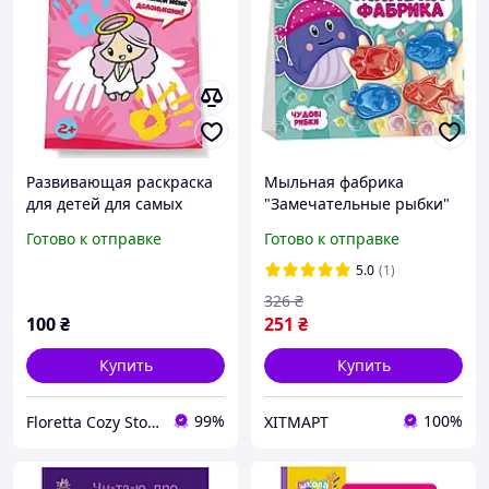
Развивающая раскраска
Мыльная фабрика
для детей для самых
"Замечательные рыбки"
маленьких "Дорисуйки
10100579 сюрприз
Готово к отправке
Готово к отправке
ладошками"
5.0
(1)
326
₴
100
₴
251
₴
Купить
Купить
99%
100%
Floretta Cozy Store
ХІТМАРТ