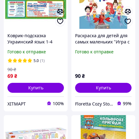
Коврик-подсказка
Раскраска для детей для
Украинский язык 1-4
самых маленьких "Игра с
класс Ранок 10104250У
цветом. Русалочка" 12
Готово к отправке
Готово к отправке
двусторонний ХІТМАРТ
страниц
5.0
(1)
90
₴
69
₴
90
₴
Купить
Купить
100%
99%
ХІТМАРТ
Floretta Cozy Store