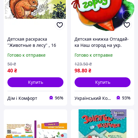
Детская раскраска
Детская книжка Отгадай-
"Животные в лесу" , 16
ка Наш огород на укр.
страниц Хіт продажу!
языке ukr koshik (41-339-
Готово к отправке
Готово к отправке
85)
50
₴
123
.50
₴
40
₴
98
.80
₴
Купить
Купить
96%
93%
Дім і Комфорт
Український Кошик