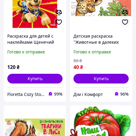
Раскраска для детей с
Детская раскраска
наклейками Щенячий
"Животные в далеких
Патруль Гонщик
краях" , 16 страниц Хіт
Готово к отправке
Готово к отправке
продажу!
50
₴
120
₴
40
₴
Купить
Купить
99%
96%
Floretta Cozy Store
Дім і Комфорт