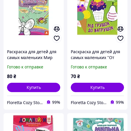
Раскраска для детей для
Раскраска для детей для
самых маленьких Мир
самых маленьких "От
насекомых
грушек до ватрушек" с
Готово к отправке
Готово к отправке
заданиями 12 страниц
80
₴
70
₴
Купить
Купить
99%
99%
Floretta Cozy Store
Floretta Cozy Store