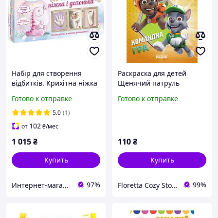
Набір для створення
Раскраска для детей
відбитків. Крихітна ніжка
Щенячий патруль
і долонька. Динозаврік
"Командная игра" на
Готово к отправке
Готово к отправке
украинском языке
5.0
(1)
102
от
₴
/мес
1 015
₴
110
₴
Купить
Купить
97%
99%
Интернет-магазин "Ксюша"
Floretta Cozy Store