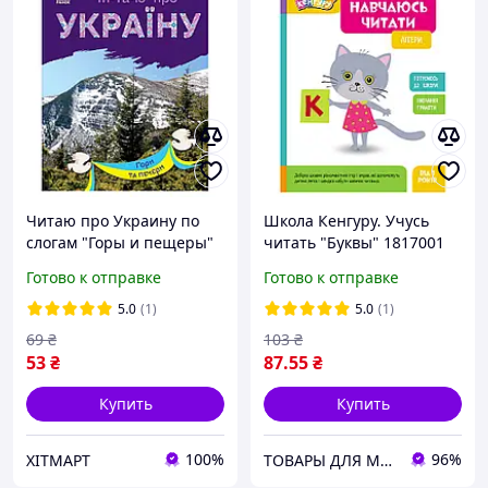
Читаю про Украину по
Школа Кенгуру. Учусь
слогам "Горы и пещеры"
читать "Буквы" 1817001
366020 с цветными
16 страниц
Готово к отправке
Готово к отправке
иллюстрациями ХІТМАРТ
5.0
(1)
5.0
(1)
69
₴
103
₴
53
₴
87
.55
₴
Купить
Купить
100%
96%
ХІТМАРТ
ТОВАРЫ ДЛЯ МАМ И ДЕТЕЙ