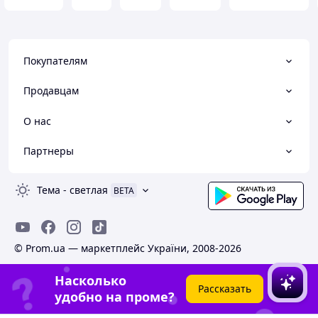
Покупателям
Продавцам
О нас
Партнеры
Тема
-
светлая
BETA
© Prom.ua — маркетплейс України, 2008-2026
Насколько
Рассказать
удобно на проме?