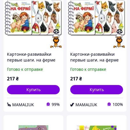
Картонки-развивайки
Картонки-развивайки
первые шаги. на ферме
первые шаги. на ферме
Ranok Creative 410023
от 2 лет Ranok Creative
Готово к отправке
Готово к отправке
410023
217
₴
217
₴
Купить
Купить
99%
100%
🦕 MAMALIUK
🦖 MAMALIUK