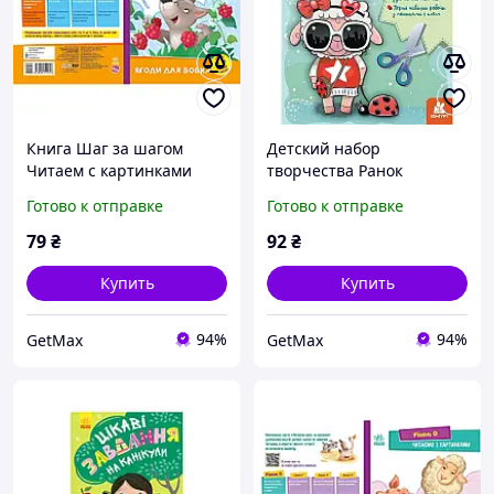
Книга Шаг за шагом
Детский набор
Читаем с картинками
творчества Ранок
"Ягоды для волчика" с
Объёмные аппликации
Готово к отправке
Готово к отправке
QR-кодом 16 стр от 4 лет
Зверушки-модники для
детей от 5 лет, 12 стр
79
₴
92
₴
Купить
Купить
94%
94%
GetMax
GetMax