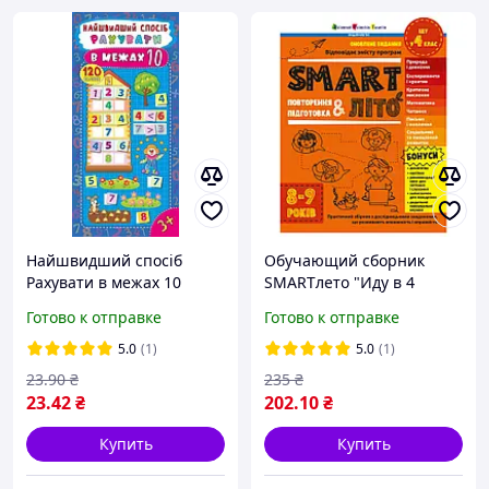
Найшвидший спосіб
Обучающий сборник
Рахувати в межах 10
SMARTлето "Иду в 4
класс" АРТ24704
Готово к отправке
Готово к отправке
обновленное издание
5.0
(1)
5.0
(1)
23
.90
₴
235
₴
23
.42
₴
202
.10
₴
Купить
Купить