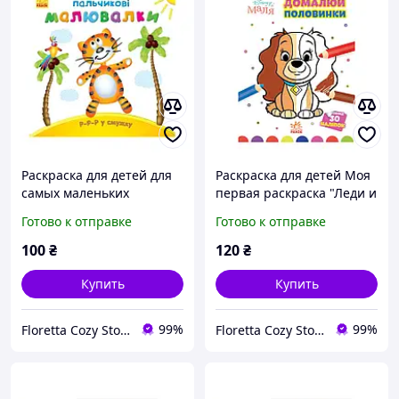
Раскраска для детей для
Раскраска для детей Моя
самых маленьких
первая раскраска "Леди и
пальчиковыяя Р-р-р в
Бродяга" дорисуй
Готово к отправке
Готово к отправке
полоску на украинском
половинки
языке
100
₴
120
₴
Купить
Купить
99%
99%
Floretta Cozy Store
Floretta Cozy Store