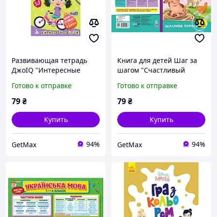
Развивающая тетрадь
Книга для детей Шаг за
ДжоIQ "Интересные
шагом "Счастливый
задачи на каникулы"
поросенок" с картинками
Готово к отправке
Готово к отправке
938004, укр, 16 страниц,
и QR аудиосказкой,
мягкая обложка
мягкий переплет, 16
79
₴
79
₴
страниц, укр.
Купить
Купить
94%
94%
GetMax
GetMax