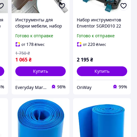
ля
Инструменты для
Набор инструментов
в
сборки мебели, набор
Enventor SGRD010 22
зажимов для
предмета в
Готово к отправке
Готово к отправке
а
мебельного фасада 2
пластиковом кейсе для
шт
ремонта и сборки
178
220
от
₴
/мес
от
₴
/мес
мебели
1 750
₴
1 065
₴
2 195
₴
Купить
Купить
8%
98%
99%
Everyday Market
OnWay