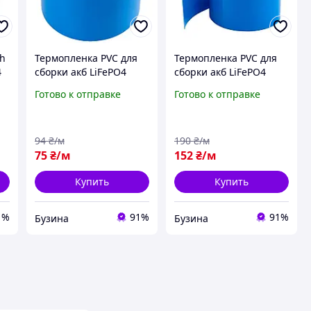
Ah
Термопленка PVC для
Термопленка PVC для
4
сборки акб LiFePO4
сборки акб LiFePO4
синяя ширина 110мм 1
синяя ширина 150мм 1
Готово к отправке
Готово к отправке
метр 0044Кг цена за
метр 0066Кг цена за
метр buzyna
метр buzyna
94
₴/м
190
₴/м
75
₴/м
152
₴/м
Купить
Купить
1%
91%
91%
Бузина
Бузина