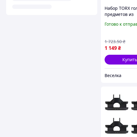
Набор TORX го
предметов из
хромованадие
Готово к отпра
стали для авто
и сборки мебе
1 723
.50
₴
1 149
₴
Купит
Веселка