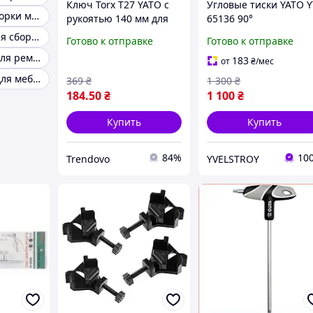
Ключ Torx Т27 YATO с
Угловые тиски YATO Y
Torx T20 для сборки мебели
рукоятью 140 мм для
65136 90°
ремонта автомобилей
алюминиевые, зажи
Головки Torx для сборки мебели
Готово к отправке
Готово к отправке
и сборки мебели
70 мм, для сборки ра
Головка TORX для ремонта мебели
и мебели
183
от
₴
/мес
Комплект бит для мебели 6х100 мм
369
₴
1 300
₴
184
.50
₴
1 100
₴
Купить
Купить
84%
10
Trendovo
YVELSTROY