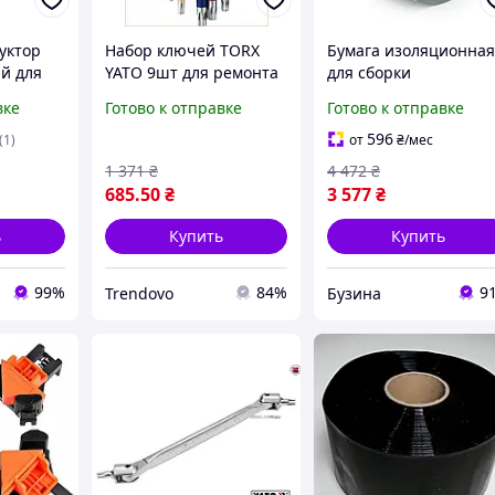
уктор
Набор ключей TORX
Бумага изоляционна
ий для
YATO 9шт для ремонта
для сборки
в / дсп
и сборки с цветной
аккумуляторных
вке
Готово к отправке
Готово к отправке
.
маркировкой из стали
батарей, высокая
т
S2
термостойкость,
596
(1)
от
₴
/мес
клеевая основа, 50
1 371
₴
4 472
₴
метров, 100х0,2 mm,
685
.50
₴
3 577
₴
Green buzyna
ь
Купить
Купить
99%
84%
9
Trendovo
Бузина