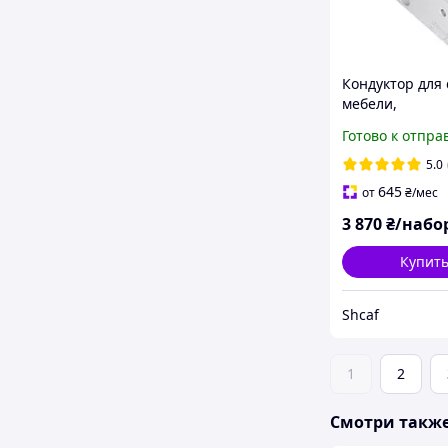
Кондуктор для
мебели,
многофункцио
Готово к отпра
шаблон под ш
для мебели, м
5.0
rastex 3-в-1
645
от
₴
/мес
3 870
₴/набо
Купит
Shcaf
1
2
Смотри такж