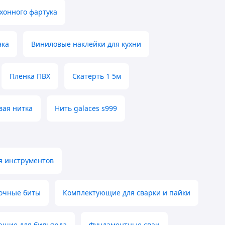
ухонного фартука
нка
Виниловые наклейки для кухни
Пленка ПВХ
Скатерть 1 5м
вая нитка
Нить galaces s999
я инструментов
очные биты
Комплектующие для сварки и пайки
ющие для бильярда
Фундаментные сваи