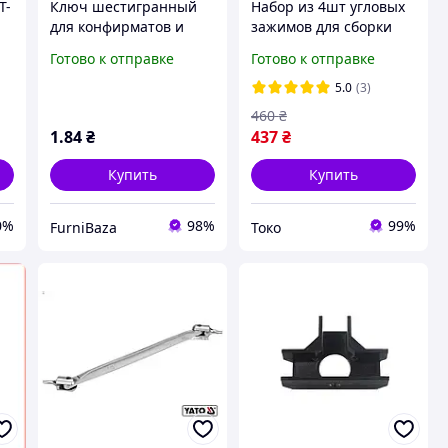
T-
Ключ шестигранный
Набор из 4шт угловых
для конфирматов и
зажимов для сборки
м
евровинтов
мебели. Столярные
Готово к отправке
Готово к отправке
м
универсальный
угловые зажимы,
монтажный
струбцины. Тип-1
5.0
(3)
инструмент для сборки
460
₴
мебели
1
.84
₴
437
₴
Купить
Купить
0%
98%
99%
FurniBaza
Токо