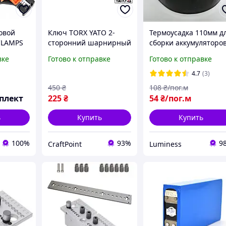
овой
Ключ TORX YATO 2-
Термоусадка 110мм д
CLAMPS
сторонний шарнирный
сборки аккумуляторо
для ремонта
проводов ПВХ рукав
вке
Готово к отправке
Готово к отправке
т.,
автомобилей и сборки
Термоусадочна пленк
овая для
мебели T30 T40 229 мм
толстая 0,1мм
4.7
(3)
Cr-V
450
₴
108
₴/пог.м
плект
225
₴
54
₴/пог.м
ь
Купить
Купить
100%
93%
9
CraftPoint
Luminess