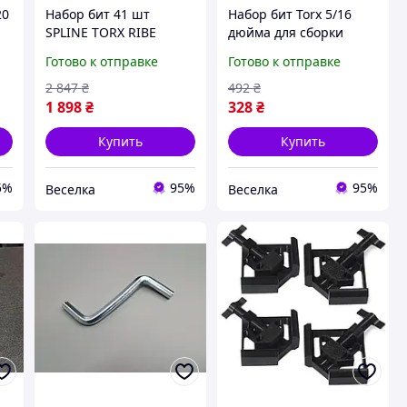
20
Набор бит 41 шт
Набор бит Torx 5/16
SPLINE TORX RIBE
дюйма для сборки
универсальный
мебели и ремонта с
Готово к отправке
Готово к отправке
инструмент для
высокой прочностью и
ремонта и сборки
надежностью FLAME
2 847
₴
492
₴
мебели и авто FLAME
1 898
₴
328
₴
Купить
Купить
5%
95%
95%
Веселка
Веселка