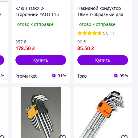
Ключ TORX 2-
Накидной кондуктор
м
сторонний YATO T15
18мм т-образный для
и
T20 на шарнирах для
сборки мебели / др под
Готово к отправке
Готово к отправке
ремонта автомобилей
сверление
и сборки мебели Cr-V
5.0
(1)
L=202 мм
357
₴
90
₴
178
.50
₴
85
.50
₴
Купить
Купить
4%
91%
99%
ProMarket
Токо