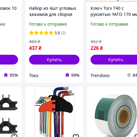
ловок 10
Набор из 4шт угловых
Ключ Torx T40 с
зажимов для сборки
рукоятью YATO 170 м
вой
мебели. Столярные
для ремонта и сборк
вке
Готово к отправке
Готово к отправке
сервиса
угловые зажимы,
оборудования
ли FLAME
струбцины
5.0
(2)
460
₴
452
₴
437
₴
226
₴
ь
Купить
Купить
95%
99%
8
Токо
Trendovo