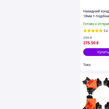
Накидний конд
18мм т-подібн
збирання меблі
Готово к отпра
під свердління
Комплект із 4ш
5.0
290
₴
275
.50
₴
Купит
Токо