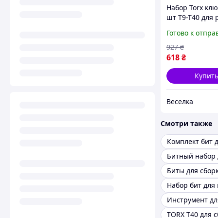
Набор Torx кл
шт T9-T40 для 
и сборки удоб
Готово к отпра
инструменты д
и работы FLAM
927
₴
618
₴
Купит
Веселка
Смотри также