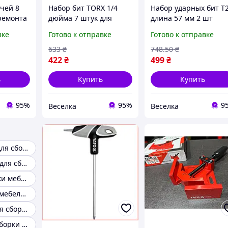
ючей 8
Набор бит TORX 1/4
Набор ударных бит T
ремонта
дюйма 7 штук для
длина 57 мм 2 шт
ные
ремонта электроники и
высокопрочные для
вке
Готово к отправке
Готово к отправке
ля дома
сборки мебели длина
сборки и ремонта
E
25 мм FLAME
мебели FLAME
633
₴
748
.50
₴
422
₴
499
₴
ь
Купить
Купить
95%
95%
9
Веселка
Веселка
Комплект бит для сборки мебели
Битный набор для сборки мебели
Биты для сборки мебели TORX T27
Набор бит для мебельного монтажа
Инструмент для сборки мебели 17 мм
TORX T40 для сборки мебели