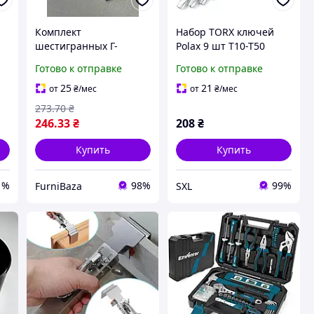
я
Комплект
Набор TORX ключей
шестигранных Г-
Polax 9 шт T10-T50
образных ключей
удлиненные Г-
Готово к отправке
Готово к отправке
Tolsen 20048, CrV сталь,
образные Cr-V сталь
9 шт (1.5-10 мм), для
для ремонта и сборки
25
21
от
₴
/мес
от
₴
/мес
авторемонта, сборки
(25-008)
273
.70
₴
мебели и других
246
.33
₴
208
₴
Купить
Купить
1%
98%
99%
FurniBaza
SXL