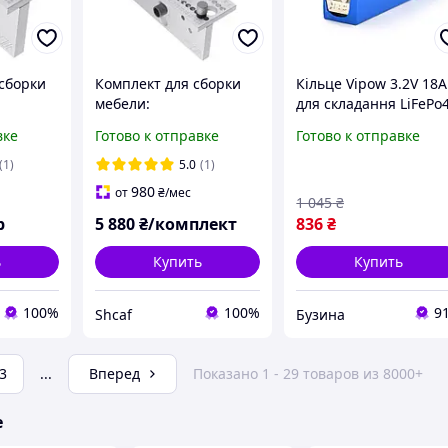
 сборки
Комплект для сборки
Кільце Vipow 3.2V 18
мебели:
для складання LiFePo
нальный
многофункциональный
акумуляторів розміри
вке
Готово к отправке
Готово к отправке
канты
кондуктор и
75x20x135 мм модель
инификс,
направляющая для
Q30 buzyna
(1)
5.0
(1)
сверления отверстий
980
от
₴
/мес
1 045
₴
р
5 880
₴/комплект
836
₴
ь
Купить
Купить
100%
100%
9
Shcaf
Бузина
3
...
Вперед
Показано 1 - 29 товаров из 8000+
е