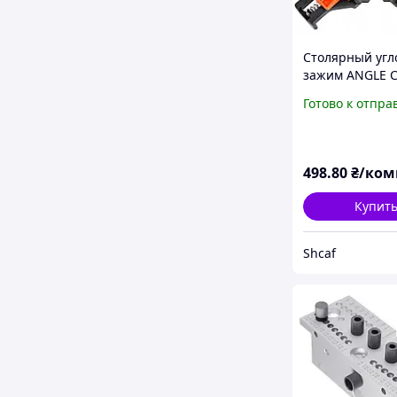
Столярный угл
зажим ANGLE 
60°, 90° и 120°
Готово к отпра
комплект из 4 ш
Струбцина угл
сборки мебели
498
.80
₴/ком
Купит
Shcaf