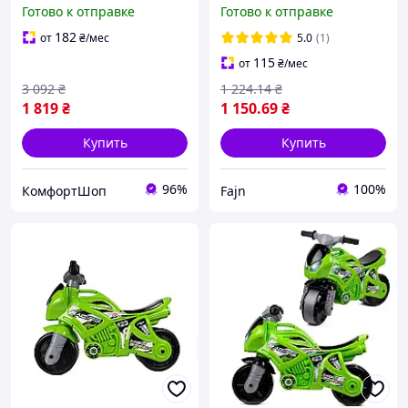
для детей от 3 лет 71 см
зеленый "Sport". Doloni
Готово к отправке
Готово к отправке
черно-салатовый ТехноК
FK-13857
182
от
₴
/мес
5.0
(1)
115
от
₴
/мес
3 092
₴
1 224
.14
₴
1 819
₴
1 150
.69
₴
Купить
Купить
96%
100%
КомфортШоп
Fajn