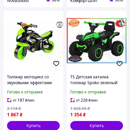
NovaGoods
КомфортШоп
Толокар мотоцикл со
TS Детская каталка
звуковыми эффектами
толокар Spoko зеленый
для детей от 3 лет 71 см
Extra Line для детей от 2
Готово к отправке
Готово к отправке
черно-салатовый ТехноК
до 6 лет безопасность и
HM-12484
развитие мо SHT55_Q
187
226
от
₴
/мес
от
₴
/мес
3 174
₴
1 826
.55
₴
1 867
₴
1 354
₴
Купить
Купить