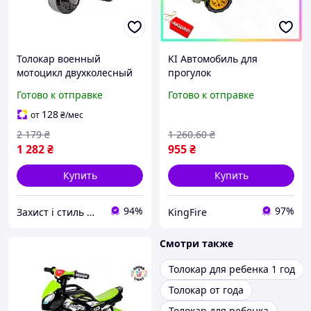
Толокар военный
KI Автомобиль для
мотоцикл двухколесный
прогулок
для детей от 2 лет
комбинированный Feel
Готово к отправке
Готово к отправке
пластик зеленый ТехноК
Happy зеленый каталка-
MC-6643
толокар для детей от 2
128
от
₴
/мес
лет игруш FIR41_R
2 179
₴
1 260
.60
₴
1 282
₴
955
₴
Купить
Купить
94%
97%
Захист і стиль — в одному магазині
KingFire
Смотри также
Толокар для ребенка 1 год
Толокар от года
Толокар для ребенка