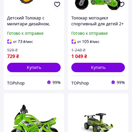
Детский Толокар с
Толокар мотоцикл
милитари дизайном,
спортивный для детей 2+
автомобиль для прогулок,
с мягкими колесами и
Готово к отправке
Готово к отправке
для детей от 1 года
ручкой для переноса
73
105
от
₴
/мес
от
₴
/мес
928
₴
1 248
₴
729
₴
1 049
₴
Купить
Купить
99%
99%
TOPshop
TOPshop