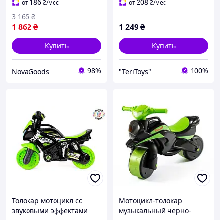
GN-15137
кг Белый
186
208
от
₴
/мес
от
₴
/мес
3 165
₴
1 862
₴
1 249
₴
Купить
Купить
98%
100%
NovaGoods
"TeriToys"
Толокар мотоцикл со
Мотоцикл-толокар
звуковыми эффектами
музыкальный черно-