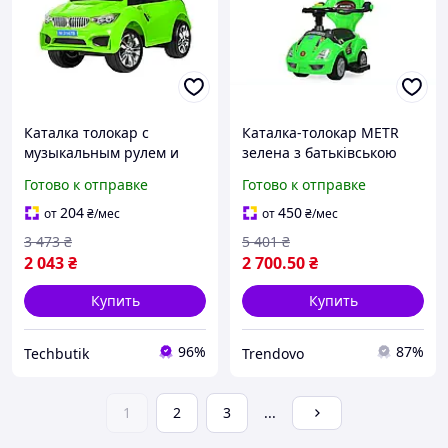
Каталка толокар с
Каталка-толокар METR
музыкальным рулем и
зелена з батьківською
фарами для детей
ручкою для дітей з
Готово к отправке
Готово к отправке
зеленая BMW BT-14047
кермом-пискавкою і
музикою
204
450
от
₴
/мес
от
₴
/мес
3 473
₴
5 401
₴
2 043
₴
2 700
.50
₴
Купить
Купить
96%
87%
Techbutik
Trendovo
1
2
3
...