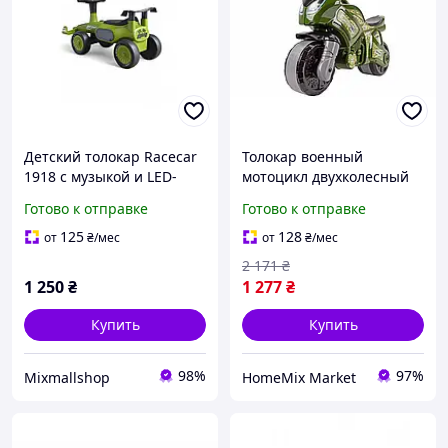
Детский толокар Racecar
Толокар военный
1918 с музыкой и LED-
мотоцикл двухколесный
подсветкой, каталка-
для детей от 2 лет
Готово к отправке
Готово к отправке
машинка для детей от 1
пластик зеленый ТехноК
года Зеленый
HM-12485
125
128
от
₴
/мес
от
₴
/мес
2 171
₴
1 250
₴
1 277
₴
Купить
Купить
98%
97%
Mixmallshop
HomeMix Market