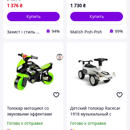
1 376
₴
1 730
₴
Купить
Купить
94%
99%
Захист і стиль — в одному магазині
Malish Pish-Pish
Толокар мотоцикл со
Детский толокар Racecar
звуковыми эффектами
1918 музыкальный с
для детей от 3 лет 71 см
подсветкой и колесами PP
Готово к отправке
Готово к отправке
черно-салатовый ТехноК
для детей от 1 года до 20