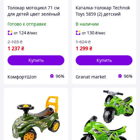
Толокар мотоцикл 71 см
Каталка-толокар Technok
для детей цвет зелёный
Toys 5859 (2) детский
ТехноК FK-13859
двухколесный мотоцикл,
Готово к отправке
В наличии
зеленый
124
130
от
₴
/мес
от
₴
/мес
2 103
₴
1 624
₴
1 237
₴
1 299
₴
Купить
Купить
96%
96%
КомфортШоп
Granat market