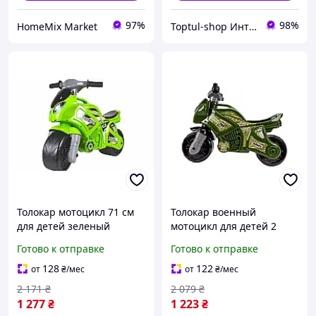
97%
98%
HomeMix Market
Toptul-shop Интернет магазин
Толокар мотоцикл 71 см
Толокар военный
для детей зеленый
мотоцикл для детей 2
ТехноК HM-12486
года пластик зеленый
Готово к отправке
Готово к отправке
ТехноК MK-15308
128
122
от
₴
/мес
от
₴
/мес
2 171
₴
2 079
₴
1 277
₴
1 223
₴