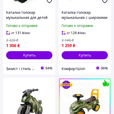
Каталка-толокар
Каталка-толокар
музыкальная для детей
музыкальная с широкими
до 30 кг 70х35х50 см
колесами для детей до 30
Готово к отправке
Готово к отправке
фиолетово-зеленая
кг 70х35х50 см
DOLONI MC-7210
фиолетово-зеленая
131
126
от
₴
/мес
от
₴
/мес
DOLONI FK-14422
2 220
₴
2 140
₴
1 306
₴
1 259
₴
Купить
Купить
94%
96%
Захист і стиль — в одному магазині
КомфортШоп