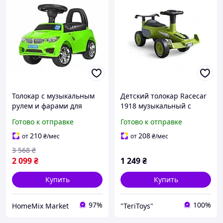
Толокар с музыкальным
Детский толокар Racecar
рулем и фарами для
1918 музыкальный с
детей от 1 года зеленый
подсветкой и колесами PP
Готово к отправке
Готово к отправке
HM-15788
для детей от 1 года до 20
кг Зеленый
210
208
от
₴
/мес
от
₴
/мес
3 568
₴
2 099
₴
1 249
₴
Купить
Купить
97%
100%
HomeMix Market
"TeriToys"