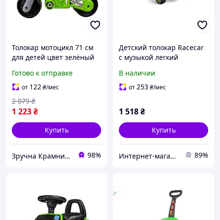
Толокар мотоцикл 71 см
Детский толокар Racecar
для детей цвет зелёный
с музыкой легкий
ТехноК MK-15309
пластиковый для детей от
Готово к отправке
В наличии
1 года яркий и
безопасный транспорт
122
253
от
₴
/мес
от
₴
/мес
для приключений
2 079
₴
1 223
₴
1 518
₴
Купить
Купить
98%
89%
Зручна Крамниця
Интернет-магазин "Маленький Гонщик"