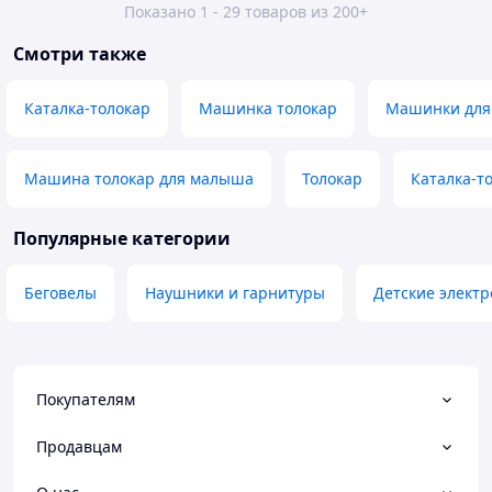
Показано 1 - 29 товаров из 200+
Смотри также
Каталка-толокар
Машинка толокар
Машинки для
Машина толокар для малыша
Толокар
Каталка-т
Популярные категории
Беговелы
Наушники и гарнитуры
Детские элект
Покупателям
Продавцам