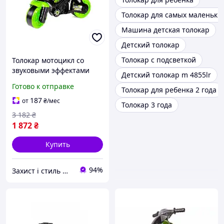
Толокар для самых маленьки
Машина детская толокар
Детский толокар
Толокар с подсветкой
Толокар мотоцикл со
звуковыми эффектами
Детский толокар m 4855lr
для детей от 3 лет 71 см
Готово к отправке
Толокар для ребенка 2 года
черно-салатовый ТехноК
MC-6642
187
от
₴
/мес
Толокар 3 года
3 182
₴
1 872
₴
Купить
94%
Захист і стиль — в одному магазині