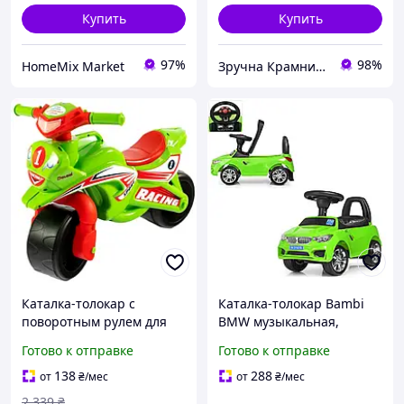
Купить
Купить
97%
98%
HomeMix Market
Зручна Крамниця
Каталка-толокар с
Каталка-толокар Bambi
поворотным рулем для
BMW музыкальная,
детей 2 года и старше
машинка-толокар с
Готово к отправке
Готово к отправке
зеленый Долони Тойс MC-
мелодиями для детей от 9
8134
мес (зеленый)
138
288
от
₴
/мес
от
₴
/мес
2 339
₴