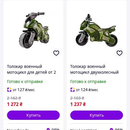
Толокар военный
Толокар военный
мотоцикл для детей от 2
мотоцикл двухколесный
лет пластик 72х52х35 см
для детей от 2 лет
Готово к отправке
Готово к отправке
зеленый ТехноК GN-15138
зеленый ТехноК FK-13858
127
124
от
₴
/мес
от
₴
/мес
2 162
₴
2 103
₴
1 272
₴
1 237
₴
Купить
Купить
98%
96%