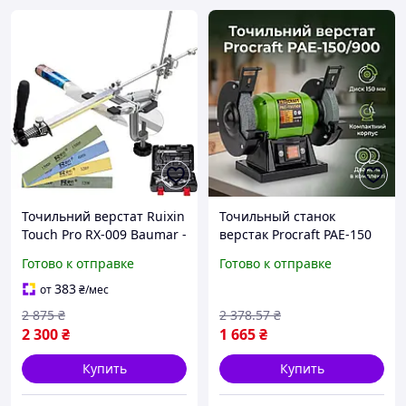
Точильний верстат Ruixin
Точильный станок
Touch Pro RX-009 Baumar -
верстак Procraft PAE-150
Время Покупать
900 мощностью 170 Вт
Готово к отправке
Готово к отправке
для слесарных и
мастерских работ, с
383
от
₴
/мес
устойчивой станиной
2 875
₴
2 378
.57
₴
2 300
₴
1 665
₴
Купить
Купить