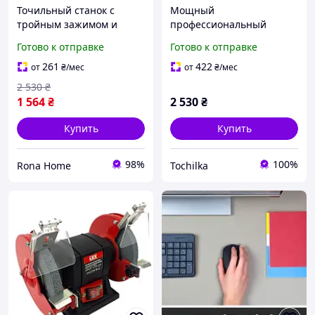
Точильный станок с
Мощный
тройным зажимом и
профессиональный
вращением для ножей
точильный станок для
Готово к отправке
Готово к отправке
Rehoo Pro (RH-006) 4
ножей. В комплекте с
камня
камнями и маслом. Код/
261
422
от
₴
/мес
от
₴
/мес
Артикул
2 530
₴
1 564
₴
2 530
₴
Купить
Купить
98%
100%
Rona Home
Tochilka