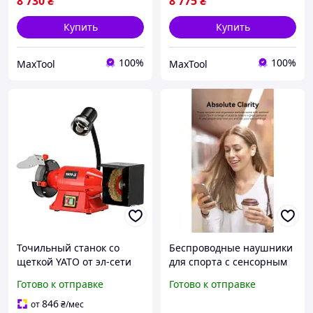
8 730
₴
8 775
₴
Купить
Купить
100%
100%
MaxTool
MaxTool
Точильный станок со
Беспроводные наушники
щеткой YATO от эл-сети
для спорта с сенсорным
230 В, 520 Вт, диск Ø=
управлением
Готово к отправке
Готово к отправке
150/25х 32 мм YT-822107
влагозащитой и
длительным временем
846
от
₴
/мес