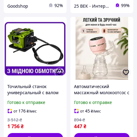
92%
99%
Goodshop
25 ВЕК - Интернет-Магазин: электрический, бензиновый, аккумуляторный инструмент и строительство.
Точильный станок
Автоматический
универсальный с валом
массажный молокоотсос с
Procraft электрическое
аккумулятором и
Готово к отправке
Готово к отправке
точило для ножей и
длительным временем
ножниц станок для
работы, с зарядкой от
176
45
от
₴
/мес
от
₴
/мес
заточки инструментов
USB и LED дисплеем
3 512
₴
894
₴
MS350
1 756
₴
447
₴