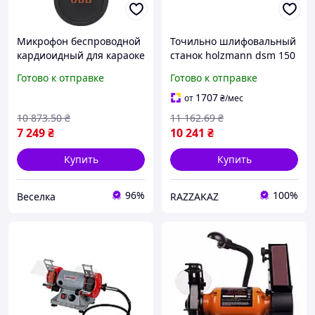
Микрофон беспроводной
Точильно шлифовальный
кардиоидный для караоке
станок holzmann dsm 150
и вечеринок с чистым
с двумя кругами для
Готово к отправке
Готово к отправке
звуком и длительным
заточки и шлифовки
временем работы FLAME
1707
от
₴
/мес
10 873
.50
₴
11 162
.69
₴
7 249
₴
10 241
₴
Купить
Купить
96%
100%
Веселка
RAZZAKAZ