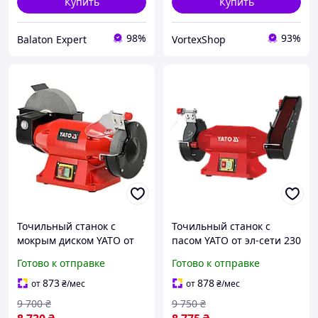
Купить
Купить
98%
93%
Balaton Expert
VortexShop
Точильный станок с
Точильный станок с
мокрым диском YATO от
пасом YATO от эл-сети 230
эл-сети 230В 520Вт, диск
В, 520Вт, диск Ø= 150/25х
Готово к отправке
Готово к отправке
Ø= 150/25х 32мм, мок-
32 мм, пас- 50х686 мм YT-
2000/40х20 YT-822112
822110
873
878
от
₴
/мес
от
₴
/мес
9 700
₴
9 750
₴