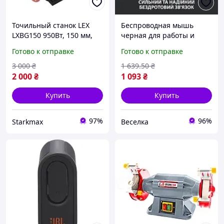
Точильный станок LEX
Беспроводная мышь
LXBG150 950Вт, 150 мм,
черная для работы и
2950 об/мин, наждак для
учебы легкая с
Готово к отправке
Готово к отправке
металла, двойной диск,
длительным временем
тихая работа, без
работы от батареи
3 000
₴
1 639
.50
₴
вибрации, надежный
BROWN
2 000
₴
1 093
₴
Купить
Купить
97%
96%
Starkmax
Веселка