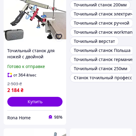
Точильний станок 200мм
Точильный станок электриче
Точильный станок ручной
Точильный станок workman
Точильный верстат
Точильный станок Польша
Точильный станок для
ножей с двойной
Точильный станок германия
регулировкой угла,
Готово к отправке
Точильный станок 250мм
поворотным механизмом
360° и 2 алмазными
364
от
₴
/мес
Станок точильный професс
бланками SyTools S07
2 503
₴
2 184
₴
Купить
98%
Rona Home