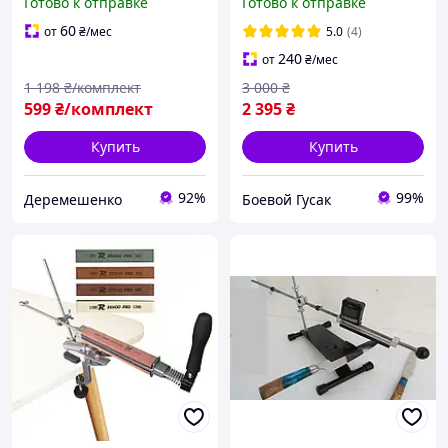
Готово к отправке
Готово к отправке
направляющими 10×5.5 x
временем автономности,
6.5 см Ручной точильный
Смарт-часы с защитой от
60
от
₴
/мес
5.0
(4)
станок
воды и ударов
240
от
₴
/мес
1 198
₴/комплект
3 000
₴
599
₴/комплект
2 395
₴
Купить
Купить
92%
99%
Деремешенко
Боевой Гусак