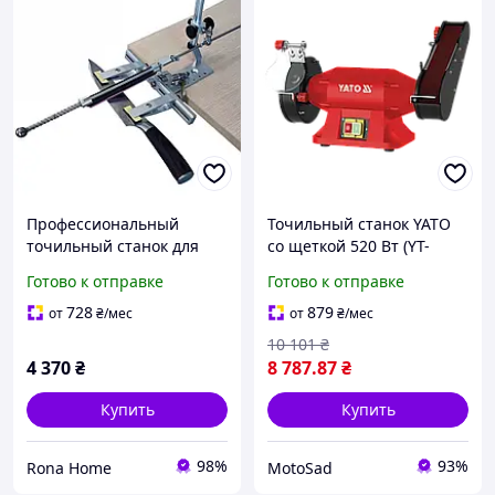
Профессиональный
Точильный станок YATO
точильный станок для
со щеткой 520 Вт (YT-
ножей с поворотным
822110)
Готово к отправке
Готово к отправке
механизмом 360° SyTools
K8-2
728
879
от
₴
/мес
от
₴
/мес
10 101
₴
4 370
₴
8 787
.87
₴
Купить
Купить
98%
93%
Rona Home
MotoSad