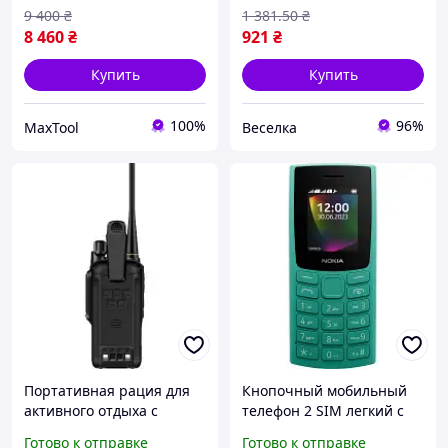
работы FLAME
9 400
₴
1 381
.50
₴
8 460
₴
921
₴
Купить
Купить
100%
96%
MaxTool
Веселка
Портативная рация для
Кнопочный мобильный
активного отдыха с
телефон 2 SIM легкий с
защитой IP67 FM-радио
длительным временем
Готово к отправке
Готово к отправке