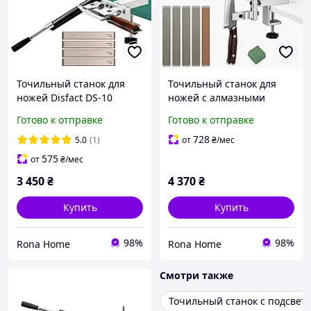
Точильный станок для
Точильный станок для
ножей Disfact DS-10
ножей с алмазными
Professional с
алюминиевыми
Готово к отправке
Готово к отправке
пластиковым чемоданом
бланками, кожаным
и алмазными камнями,
бланком и цифровым
728
5.0
(1)
от
₴
/мес
поворот на
угломером Disfact DS-18
575
от
₴
/мес
3 450
₴
4 370
₴
Купить
Купить
98%
98%
Rona Home
Rona Home
Смотри также
Точильный станок с подсвет