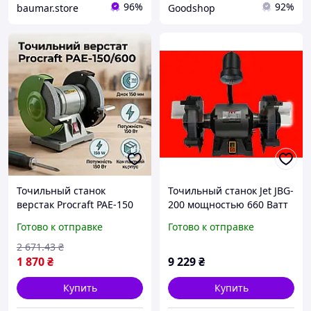
96%
92%
baumar.store
Goodshop
Точильный станок
Точильный станок Jet JBG-
верстак Procraft PAE-150
200 мощностью 660 Ватт
600 мощностью 150 Вт
с подсветкой
Готово к отправке
Готово к отправке
для слесарных и
мастерских работ, с
2 671
.43
₴
устойчивой станиной
1 870
₴
9 229
₴
Купить
Купить