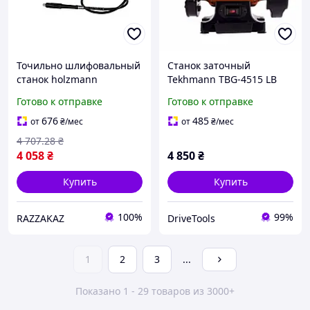
Точильно шлифовальный
Станок заточный
станок holzmann
Tekhmann TBG-4515 LB
dsm75set 230 в для
450 Вт Электрический
Готово к отправке
Готово к отправке
металла и дерева с
точильный станок с
высокой скоростью
подсветкой и кругом 150
676
485
от
₴
/мес
от
₴
/мес
вращения
мм Техман
4 707
.28
₴
4 058
₴
4 850
₴
Купить
Купить
100%
99%
RAZZAKAZ
DriveTools
1
2
3
...
Показано 1 - 29 товаров из 3000+