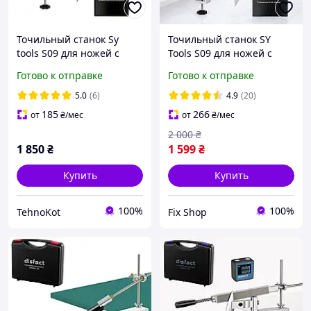
Точильный станок Sy
Точильный станок SY
tools S09 для ножей с
Tools S09 для ножей с
поворотным механизмом
поворотным механизмом,
Готово к отправке
Готово к отправке
+ 4 алмазных бруска
профессиональная
система заточки
5.0
(6)
4.9
(20)
185
266
от
₴
/мес
от
₴
/мес
2 000
₴
1 850
₴
1 599
₴
Купить
Купить
100%
100%
TehnoKot
Fix Shop