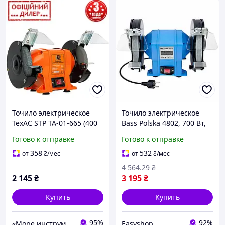
Точило электрическое
Точило электрическое
ТехАС STP ТА-01-665 (400
Bass Polska 4802, 700 Вт,
Вт, 2950 об/мин, 150х32
220 В / Настольный
Готово к отправке
Готово к отправке
мм) Станок точильный
точильный станок /
Двойная шлифовальная
358
532
от
₴
/мес
от
₴
/мес
машина
4 564
.29
₴
2 145
₴
3 195
₴
Купить
Купить
95%
92%
«Море инструментов»
Easyshop