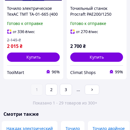
Точило электрическое
Точильный станок
ТехАС TMT ТА-01-665 (400
Procraft PAE200/1250
Вт, 2950 об/мин, 150х32
точило электрическое
Готово к отправке
Готово к отправке
мм) Станок точильный
для дома дачи дисковые
точильные станки
336
270
от
₴
/мес
от
₴
/мес
2 145
₴
2 015
₴
2 700
₴
Купить
Купить
96%
99%
ToolMart
Climat Shops
1
2
3
...
Показано 1 - 29 товаров из 300+
Смотри также
Наждак электрический
Точило
Точило двойное