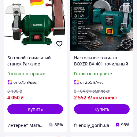
Бытовой точильный
Настольное точилка
станок Parkside
BOXER BX-401 точильный
(германия),
станок 1350 Вт
Готово к отправке
Готово к отправке
Электрическое точило,
Электрическая точилка
Маленький точильный
для заточки точилки для
675
255
от
₴
/мес
от
₴
/мес
станок, MTS
сверл и ножей
8 100
₴
5 104
₴/комплект
4 050
₴
2 552
₴/комплект
Купить
Купить
88%
95%
Интернет Магазин "StepShop"
friendly_gorih.ua