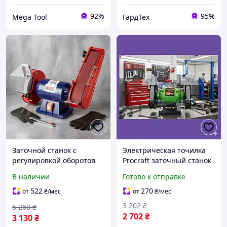
92%
95%
Mega Tool
ГардТех
Заточной станок с
Электрическая точилка
регулировкой оборотов
Procraft заточный станок
1800Вт AL-FA (Польша),
с кругом 200мм, 350Вт с
В наличии
Готово к отправке
Станок точильный,
асинхрированным
Электрическое точило,
двигателем идеальна для
522
270
от
₴
/мес
от
₴
/мес
FRC
мастерской
3 202
₴
6 260
₴
2 702
₴
3 130
₴