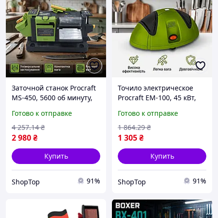
Заточной станок Procraft
Точило электрическое
MS-450, 5600 об минуту,
Procraft EM-100, 45 кВт,
220 В, для сверл ножей
2800 об мин, 220В
Готово к отправке
Готово к отправке
дисков до 53 мм 50 Гц
настольное для быстрой
новый электрическое
заточки мини точильный
4 257
.14
₴
1 864
.29
₴
точило
станок
2 980
₴
1 305
₴
Купить
Купить
91%
91%
ShopTop
ShopTop