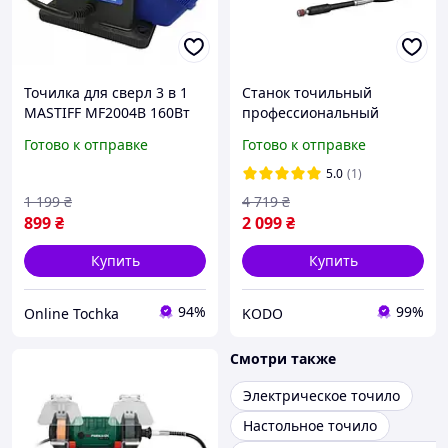
Точилка для сверл 3 в 1
Станок точильный
MASTIFF MF2004B 160Вт
профессиональный
точилка универсальная
(Электрическое точило)
Готово к отправке
Готово к отправке
электрическая
120 Вт Parkside
электрическая станка
Настольный заточной
5.0
(1)
точильная
станок для ножей
1 199
₴
4 719
₴
899
₴
2 099
₴
Купить
Купить
94%
99%
Online Tochka
KODO
Смотри также
Электрическое точило
Настольное точило