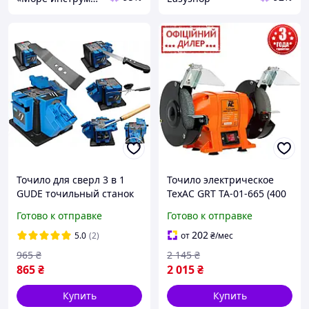
Точило для сверл 3 в 1
Точило электрическое
GUDE точильный станок
ТехАС GRT ТА-01-665 (400
для сверл точильный
Вт, 2950 об/мин, 150х32
Готово к отправке
Готово к отправке
станок электрический
мм) Станок точильный
202
5.0
(2)
от
₴
/мес
965
₴
2 145
₴
865
₴
2 015
₴
Купить
Купить