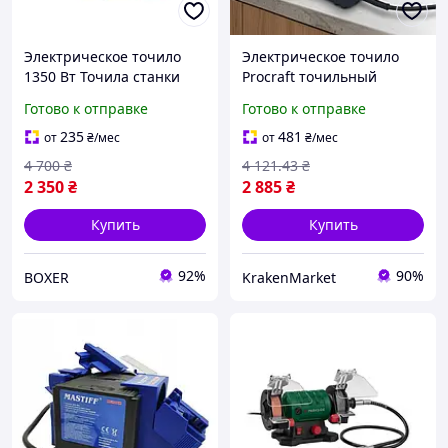
Электрическое точило
Электрическое точило
1350 Вт Точила станки
Procraft точильный
точильные 2950 об/мин
станок для сверл и
Готово к отправке
Готово к отправке
Настольное точило /2
ножей, заточной станок
круга Точильный станок
5600 об мин, 200 Вт, 2.4 кг
235
481
от
₴
/мес
от
₴
/мес
ручной
53 мм 220
4 700
₴
4 121
.43
₴
2 350
₴
2 885
₴
Купить
Купить
92%
90%
BOXER
KrakenMarket