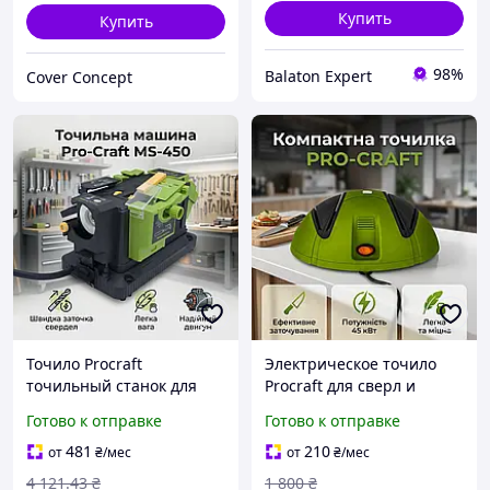
Купить
Купить
98%
Balaton Expert
Cover Concept
Точило Procraft
Электрическое точило
точильный станок для
Procraft для сверл и
сверл и дисковых пил,
дисковых пил, точильный
Готово к отправке
Готово к отправке
станок для заточки
станок 220 В, 50 GHz, 1.4
электрический 200 Вт,
кг 45 кВт 2800 об мин для
481
210
от
₴
/мес
от
₴
/мес
5600 об мин, 220
дома.
4 121
.43
₴
1 800
₴