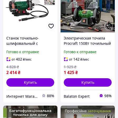
Станок точильно-
Электрическая точила
шлифовальный с
Procraft 150Вт точильный
гравером Parkside
станок для ножей, точило
Готово к отправке
Готово к отправке
(германия), Настольный
электрическое сетевое,
точильный станок,
электроточило с медной
402
142
от
₴
/мес
от
₴
/мес
Точило электрическое
обмоткой
4 828
₴
1 925
₴
электроточило, MTS
2 414
₴
1 425
₴
Купить
Купить
88%
98%
Интернет Магазин "StepShop"
Balaton Expert