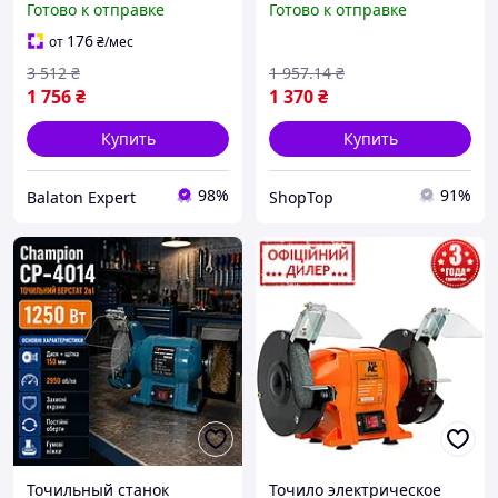
Готово к отправке
Готово к отправке
точило для ножей и
заточки сверл по металлу
ножниц станок для
электрическое точило
176
от
₴
/мес
заточки инструментов
0.095 Вт
3 512
₴
1 957
.14
₴
MS350
1 756
₴
1 370
₴
Купить
Купить
98%
91%
Balaton Expert
ShopTop
Точильный станок
Точило электрическое