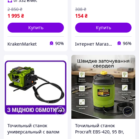
2.9 кг 22 мм посадка 35
Правильная заточка
332
от
₴
/мес
град. угол 5000 об мин
ножей QZ-59
2 850
₴
308
₴
1 995
₴
154
₴
Купить
Купить
90%
96%
KrakenMarket
Інтернет Магазин "Tano"
Точильный станок
Точильный станок
универсальный с валом
Procraft EBS-420, 95 Вт,
Procraft электрическое
1600 об мин, 220 В для