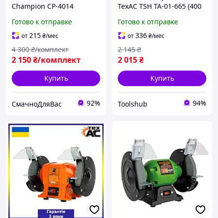
Champion CP-4014
ТехАС TSH ТА-01-665 (400
Электрическая точилка
Вт, 2950 об/мин, 150х32
Готово к отправке
Готово к отправке
Диск щетка 2 в 1 1250 Вт
мм) Станок точильный
150 мм 2950 мин. Верстак
215
336
от
₴
/мес
от
₴
/мес
для заточки инструмент
4 300
₴/комплект
2 145
₴
2 150
₴/комплект
2 015
₴
Купить
Купить
92%
94%
СмачноДляВас
Toolshub