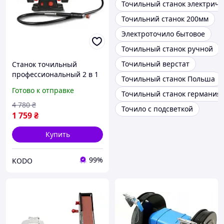
Точильный станок электриче
Точильний станок 200мм
Электроточило бытовое
Точильный станок ручной
Точильный верстат
Станок точильный
профессиональный 2 в 1
Точильный станок Польша
(Электрическое точило)
Готово к отправке
Точильный станок германия
120 Вт Parkside
Настольный заточной
4 780
₴
Точило с подсветкой
станок
1 759
₴
Купить
99%
KODO