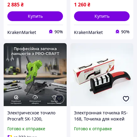
2 885
₴
1 260
₴
Купить
Купить
90%
90%
KrakenMarket
KrakenMarket
Электрическое точило
Электронная точилка RS-
Procraft SK-1200,
168, Точилка для ножей
точильный станок
для кухонного
Готово к отправке
Готово к отправке
мощный для дома, 85 кВт,
использования,