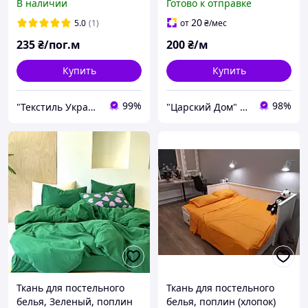
В наличии
Готово к отправке
сером"
№ 66
20
5.0
(1)
от
₴
/мес
235
₴/пог.м
200
₴/м
Купить
Купить
99%
98%
"Текстиль Украина" интернет-магазин детских тканей
"Царский Дом" - производитель постельного белья из натуральных тканей
Ткань для постельного
Ткань для постельного
белья, Зеленый, поплин
белья, поплин (хлопок)