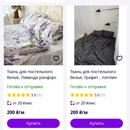
Ткань для постельного
Ткань для постельного
белья, Лаванда ранфорс
белья, Графит , поплин
Lux (хлопок)
Lux (хлопок) Турция №88
Готово к отправке
Готово к отправке
5.0
(1)
5.0
(1)
20
20
от
₴
/мес
от
₴
/мес
200
₴/м
200
₴/м
Купить
Купить