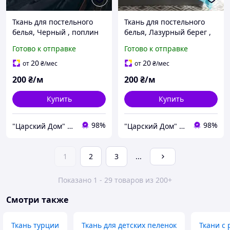
Ткань для постельного
Ткань для постельного
белья, Черный , поплин
белья, Лазурный берег ,
Lux (хлопок)
поплин Lux (хлопок)
Готово к отправке
Готово к отправке
Турция № 60
20
20
от
₴
/мес
от
₴
/мес
200
₴/м
200
₴/м
Купить
Купить
98%
98%
"Царский Дом" - производитель постельного белья из натуральных тканей
"Царский Дом" - производитель постельного белья из натуральных тканей
1
2
3
...
Показано 1 - 29 товаров из 200+
Смотри также
Ткань турции
Ткань для детских пеленок
Ткани с