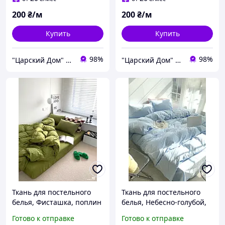
200
₴/м
200
₴/м
Купить
Купить
98%
98%
"Царский Дом" - производитель постельного белья из натуральных тканей
"Царский Дом" - производитель постельного белья из натуральных тканей
Ткань для постельного
Ткань для постельного
белья, Фисташка, поплин
белья, Небесно-голубой,
Lux (хлопок) Турция №74
поплин Lux (хлопок)
Готово к отправке
Готово к отправке
Турция № 58