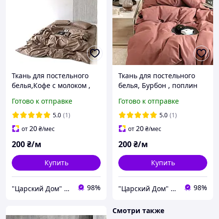
Ткань для постельного
Ткань для постельного
белья,Кофе с молоком ,
белья, Бурбон , поплин
поплин Lux (хлопок)
Lux (хлопок) Турция №101
Готово к отправке
Готово к отправке
Турция №15
5.0
(1)
5.0
(1)
20
20
от
₴
/мес
от
₴
/мес
200
₴/м
200
₴/м
Купить
Купить
98%
98%
"Царский Дом" - производитель постельного белья из натуральных тканей
"Царский Дом" - производитель постельного белья из натуральных тканей
Смотри также