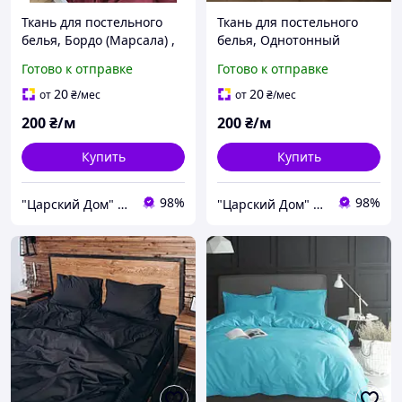
Ткань для постельного
Ткань для постельного
белья, Бордо (Марсала) ,
белья, Однотонный
поплин Lux (хлопок)
белоснежный , поплин
Готово к отправке
Готово к отправке
Турция №79
Lux (хлопок) Турция
20
20
от
₴
/мес
от
₴
/мес
200
₴/м
200
₴/м
Купить
Купить
98%
98%
"Царский Дом" - производитель постельного белья из натуральных тканей
"Царский Дом" - производитель постельного белья из натуральных тканей