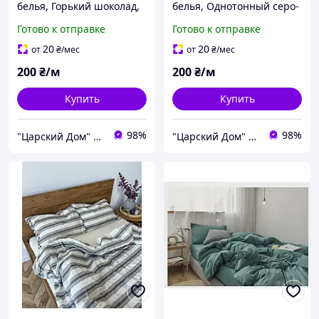
белья, Горький шоколад,
белья, Однотонный серо-
поплин Lux (хлопок)
голубой, ранфорс Lux
Готово к отправке
Готово к отправке
Турция
(хлопок) Турция №52
20
20
от
₴
/мес
от
₴
/мес
200
₴/м
200
₴/м
Купить
Купить
98%
98%
"Царский Дом" - производитель постельного белья из натуральных тканей
"Царский Дом" - производитель постельного белья из натуральных тканей