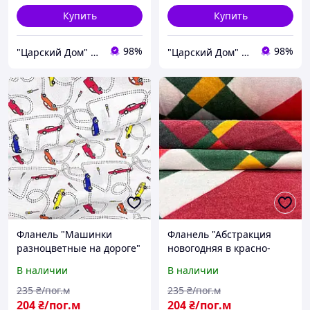
Купить
Купить
98%
98%
"Царский Дом" - производитель постельного белья из натуральных тканей
"Царский Дом" - производитель постельного белья из натуральных тканей
Фланель "Машинки
Фланель "Абстракция
разноцветные на дороге"
новогодняя в красно-
240см
зеленых тонах" 240см
В наличии
В наличии
235
₴/пог.м
235
₴/пог.м
204
₴/пог.м
204
₴/пог.м