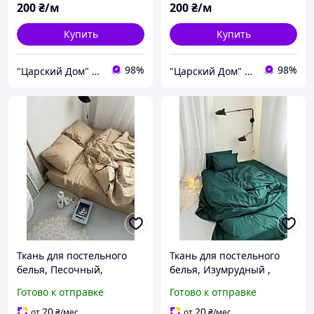
200
₴/м
200
₴/м
Купить
Купить
98%
98%
"Царский Дом" - производитель постельного белья из натуральных тканей
"Царский Дом" - производитель постельного белья из натуральных тканей
Ткань для постельного
Ткань для постельного
белья, Песочный,
белья, Изумрудный ,
ранфорс Lux (хлопок)
поплин Lux (хлопок)
Готово к отправке
Готово к отправке
Турция №6
Турция №91
20
20
от
₴
/мес
от
₴
/мес