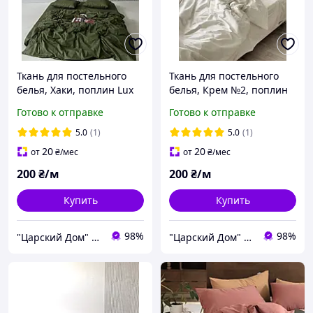
Ткань для постельного
Ткань для постельного
белья, Хаки, поплин Lux
белья, Крем №2, поплин
(хлопок) Турция №90
Lux (хлопок) Турция
Готово к отправке
Готово к отправке
5.0
(1)
5.0
(1)
20
20
от
₴
/мес
от
₴
/мес
200
₴/м
200
₴/м
Купить
Купить
98%
98%
"Царский Дом" - производитель постельного белья из натуральных тканей
"Царский Дом" - производитель постельного белья из натуральных тканей