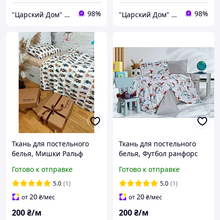
98%
98%
"Царский Дом" - производитель постельного белья из натуральных тканей
"Царский Дом" - производитель постельного белья из натуральных тканей
Ткань для постельного
Ткань для постельного
белья, Мишки Ральф
белья, Футбол ранфорс
Лорен а белом (Ralph
Lux (хлопок) Турция
Готово к отправке
Готово к отправке
Lauren) ранфорс Lux
(хлопок) Турция
5.0
(1)
5.0
(1)
20
20
от
₴
/мес
от
₴
/мес
200
₴/м
200
₴/м