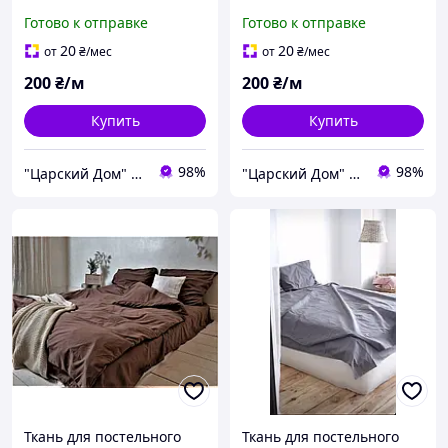
Lux (хлопок) Турция № 86
Апельсиновый , поплин
Готово к отправке
Готово к отправке
Lux Туреччина
20
20
от
₴
/мес
от
₴
/мес
200
₴/м
200
₴/м
Купить
Купить
98%
98%
"Царский Дом" - производитель постельного белья из натуральных тканей
"Царский Дом" - производитель постельного белья из натуральных тканей
Ткань для постельного
Ткань для постельного