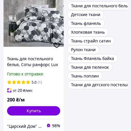
Ткани для постельного белья
Детские ткани
Ткань фланель
Хлопковая ткань
Ткань страйп сатин
Рулон ткани
Ткань Фланель байка
Ткань для постельного
белья, Соты ранфорс Lux
Ткани для пеленок
(хлопок) Турция
Готово к отправке
Ткань поплин
5.0
(1)
Ткани для детского постельн
20
от
₴
/мес
200
₴/м
Купить
98%
"Царский Дом" - производитель постельного белья из натуральных тканей