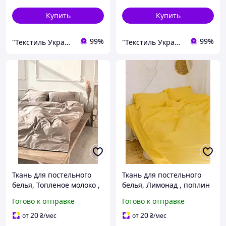
Купить
Купить
99%
99%
"Текстиль Украина" интернет-магазин детских тканей
"Текстиль Украина" интернет-магазин детских тканей
Ткань для постельного
Ткань для постельного
белья, Топленое молоко ,
белья, Лимонад , поплин
поплин Lux (хлопок)
Lux (хлопок) Турция №19
Готово к отправке
Готово к отправке
Турция № 7
20
20
от
₴
/мес
от
₴
/мес