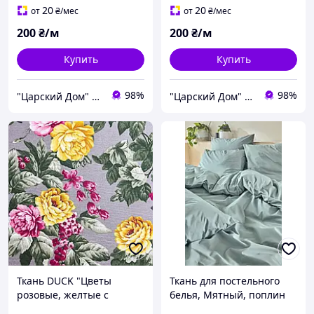
20
20
от
₴
/мес
от
₴
/мес
200
₴/м
200
₴/м
Купить
Купить
98%
98%
"Царский Дом" - производитель постельного белья из натуральных тканей
"Царский Дом" - производитель постельного белья из натуральных тканей
Ткань DUCK "Цветы
Ткань для постельного
розовые, желтые с
белья, Мятный, поплин
зелеными листьями на
Lux (100% хлопок) Турция