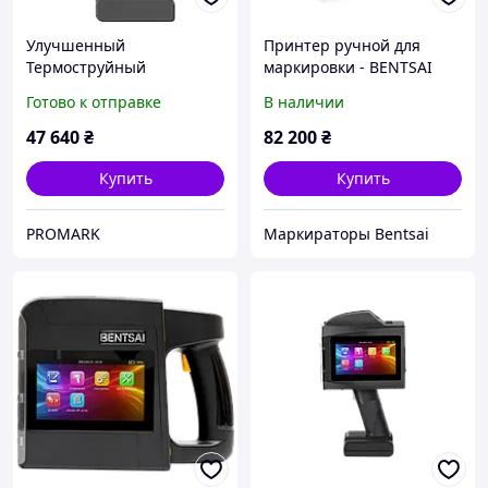
Улучшенный
Принтер ручной для
Термоструйный
маркировки - BENTSAI
Маркиратор BENTSAI B40:
B80, на водной основе
Готово к отправке
В наличии
Новые Возможности для
(100 мм)
Эффективной Печати, 1
47 640
₴
82 200
₴
шт, 50.8 мм
Купить
Купить
PROMARK
Маркираторы Bentsai