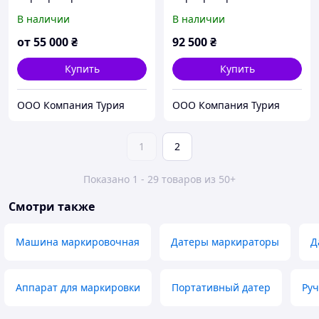
В наличии
В наличии
от
55 000
₴
92 500
₴
Купить
Купить
ООО Компания Турия
ООО Компания Турия
1
2
Показано 1 - 29 товаров из 50+
Смотри также
Машина маркировочная
Датеры маркираторы
Д
Аппарат для маркировки
Портативный датер
Ру