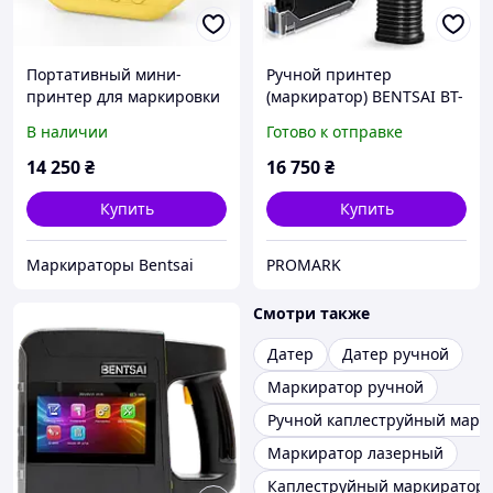
Портативный мини-
Ручной принтер
принтер для маркировки
(маркиратор) BENTSAI BT-
TIJ, (12.7 мм)
HH6105B2, 1 шт, 12.7 мм
В наличии
Готово к отправке
14 250
₴
16 750
₴
Купить
Купить
Маркираторы Bentsai
PROMARK
Смотри также
Датер
Датер ручной
Маркиратор ручной
Ручной каплеструйный марк
Маркиратор лазерный
Каплеструйный маркиратор