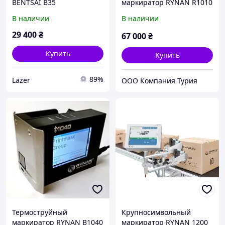
BENTSAI B35
маркиратор RYNAN R1010
В наличии
В наличии
29 400
₴
67 000
₴
Купить
Купить
89%
Lazer
ООО Компания Турия
Термоструйный
Крупносимвольный
маркиратор RYNAN B1040
маркиратор RYNAN 1200