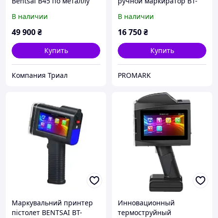
Bentsai B45 по металлу
ручной маркиратор BT-
пластику и бумаге (H=50
HH6105B1 (высота печати
В наличии
В наличии
mm)
до 12,7 мм)
49 900
₴
16 750
₴
Купить
Купить
Компания Триал
PROMARK
Маркувальний принтер
Инновационный
пістолет BENTSAI BT-
термоструйный