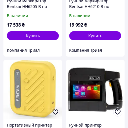
Ручной маркиратор
Ручной маркиратор
Bentsai HH6205 B по
Bentsai HH6210 B по
металлу и бумаге (H=12.7
металлу и бумаге (H=25.4
В наличии
В наличии
mm)
mm)
17 538
₴
19 992
₴
Купить
Купить
Компания Триал
Компания Триал
Портативный принтер
Ручной принтер