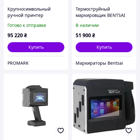
Крупносимвольный
Термоструйный
ручной принтер
маркировщик BENTSAI
(маркиратор) BENTSAI
B45: Повышенная
Готово к отправке
В наличии
B85
эффективность в печати с
новыми возможностями
95 220
₴
51 900
₴
(50.8 мм)
Купить
Купить
PROMARK
Маркираторы Bentsai