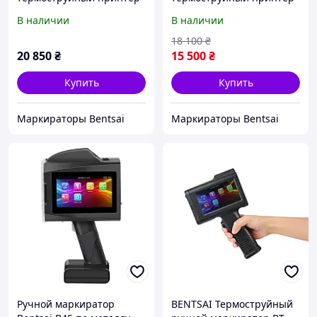
Bentsai BT HH6210 B (25.4
Bentsai BT HH6205 B (12.7
В наличии
В наличии
мм)
мм)
18 100
₴
20 850
₴
15 500
₴
Купить
Купить
Маркираторы Bentsai
Маркираторы Bentsai
Ручной маркиратор
BENTSAI Термоструйный