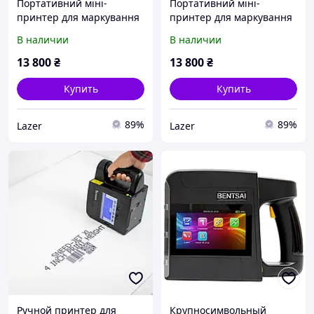
Портативний міні-
Портативний міні-
принтер для маркування
принтер для маркування
TIJ - Bentsai B10
TIJ - Bentsai B10
В наличии
В наличии
13 800
₴
13 800
₴
Купить
Купить
89%
89%
Lazer
Lazer
Ручной принтер для
Крупносимвольный