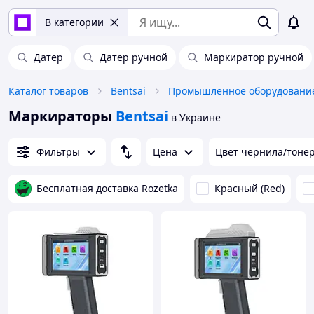
В категории
Датер
Датер ручной
Маркиратор ручной
Каталог товаров
Bentsai
Маркираторы
Bentsai
в Украине
Фильтры
Цена
Цвет чернила/тоне
Бесплатная доставка Rozetka
Красный (Red)