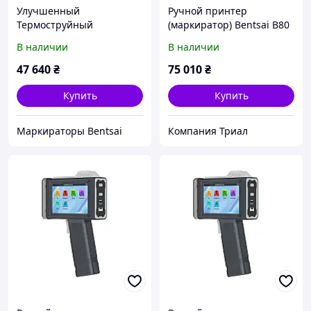
Улучшенный
Ручной принтер
Термоструйный
(маркиратор) Bentsai B80
Маркиратор BENTSAI B40:
для бумаги и дерева
В наличии
В наличии
Новые Возможности для
(H=100 mm)
Эффективной Печати
47 640
₴
75 010
₴
(50.8 мм)
Купить
Купить
Маркираторы Bentsai
Компания Триал