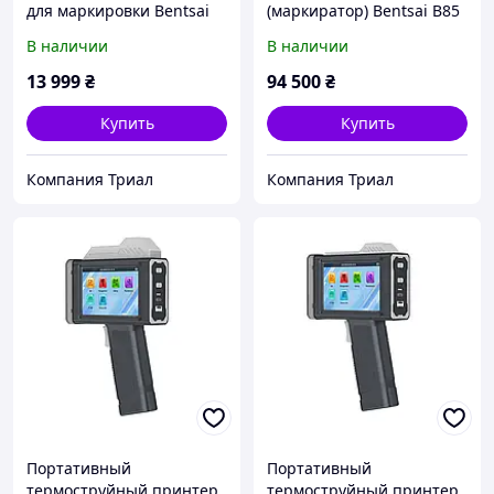
для маркировки Bentsai
(маркиратор) Bentsai B85
B10 Mini (H=12.7 mm 300
по металлу пластику и
В наличии
В наличии
dpi)
бумаге (H=100 mm)
13 999
₴
94 500
₴
Купить
Купить
Компания Триал
Компания Триал
Портативный
Портативный
термоструйный принтер
термоструйный принтер