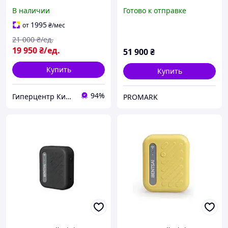
HH6105B2
маркировщик BENTSAI
В наличии
Готово к отправке
B45
1995
от
₴
/мес
21 000
₴/ед.
19 950
₴/ед.
51 900
₴
Купить
Купить
94%
Гиперцентр Киев — профессиональное оборудование для ресторанов, магазинов и складов
PROMARK