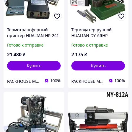
Термотрансферный
Термодатер ручной
принтер HUALIAN HP-241-
HUALIAN DY-6RHP
500 LF (с датчиком
Готово к отправке
Готово к отправке
термоленты)
21 480
₴
2 175
₴
Купить
Купить
100%
100%
PACKHOUSE MACHINERY
PACKHOUSE MACHINERY