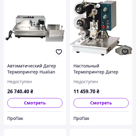
Автоматический Датер
Настольный
Термопринтер Hualian
Термопринтер Датер
Machinery Group MY-
Hualian Machinery Group
Недоступен
Недоступен
380F/W
HP-280B
26 740
.40
₴
11 459
.70
₴
Смотреть
Смотреть
ПроПак
ПроПак