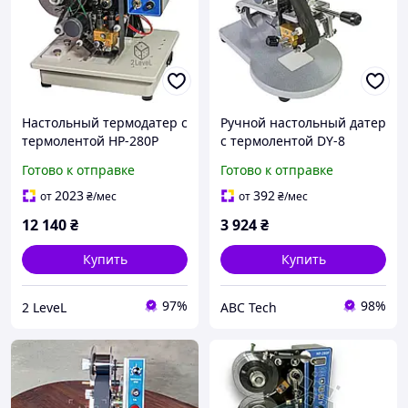
Настольный термодатер с
Ручной настольный датер
термолентой HP-280Р
с термолентой DY-8
Полуавтоматический
Полуавтоматический
Готово к отправке
Готово к отправке
цветной маркиратор
термопринтер Hualian
Механический
Датировщик ручной
2023
392
от
₴
/мес
от
₴
/мес
датировщик
12 140
₴
3 924
₴
Купить
Купить
97%
98%
2 LeveL
ABC Tech