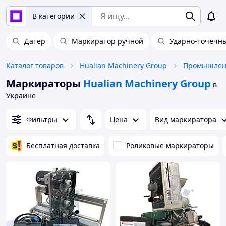
В категории
Датер
Маркиратор ручной
Ударно-точечн
Каталог товаров
Hualian Machinery Group
Маркираторы
Hualian Machinery Group
в
Украине
Фильтры
Цена
Вид маркиратора
Бесплатная доставка
Роликовые маркираторы