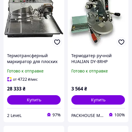
Термотрансферный
Термодатер ручной
маркиратор для плоских
HUALIAN DY-8RHP
поверхностей MY-380 F/W
Готово к отправке
Готово к отправке
Настольный
автоматический
4722
от
₴
/мес
термодатер Hualian
28 333
₴
3 564
₴
Купить
Купить
97%
100%
2 LeveL
PACKHOUSE MACHINERY