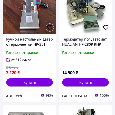
Ручной настольный датер
Термодатер полуавтомат
с термолентой HP-351
HUALIAN HP-280Р RHP
Полуавтоматический
Готово к отправке
Готово к отправке
термопринтер Hualian
Датировщик ручной HP-
312
от
₴
/мес
351
3 870
₴
3 120
₴
14 500
₴
Купить
Купить
98%
100%
ABC Tech
PACKHOUSE MACHINERY