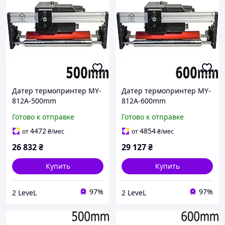
Датер термопринтер MY-
Датер термопринтер MY-
812A-500mm
812A-600mm
Автоматический
Автоматический
Готово к отправке
Готово к отправке
термодатер 50см
термодатер 60см
Промышленный датер
Промышленный датер
4472
4854
от
₴
/мес
от
₴
/мес
для термопечати Hualian
для термопечати Hualian
26 832
₴
29 127
₴
Купить
Купить
97%
97%
2 LeveL
2 LeveL