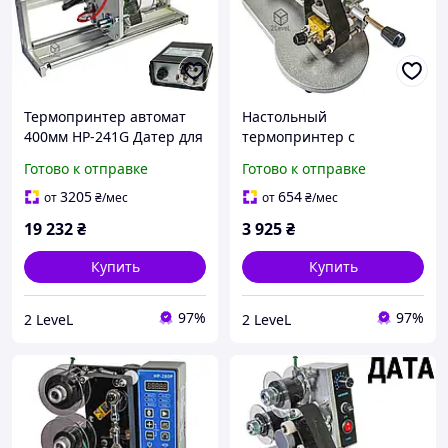
Термопринтер автомат
Настольный
400мм HP-241G Датер для
термопринтер с
промышленной
термолентой DY-8
Готово к отправке
Готово к отправке
термопечати 40см
Полуавтоматический
Контактный
ручной термодатер с
3205
654
от
₴
/мес
от
₴
/мес
термотрансферный
горячим теснением
19 232
₴
3 925
₴
принтер
Hualian
Купить
Купить
97%
97%
2 LeveL
2 LeveL