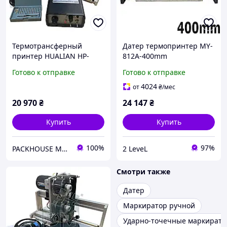
Термотрансферный
Датер термопринтер MY-
принтер HUALIAN HP-
812A-400mm
241G-400 LF (с датчиком
Автоматический
Готово к отправке
Готово к отправке
термоленты)
термодатер 40см
Промышленный датер
4024
от
₴
/мес
для термопечати Hualian
20 970
₴
24 147
₴
Купить
Купить
100%
97%
PACKHOUSE MACHINERY
2 LeveL
Смотри также
Датер
Маркиратор ручной
Ударно-точечные маркират