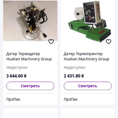
Датер Термодатер
Датер Термопринтер
Hualian Machinery Group
Hualian Machinery Group
DY-8
DY-6
Недоступен
Недоступен
3 644
.60
₴
2 431
.80
₴
Смотреть
Смотреть
ПроПак
ПроПак