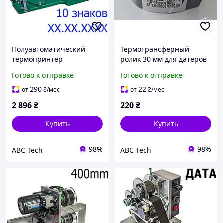
Полуавтоматический
Термотрансферный
термопринтер
ролик 30 мм для датеров
датировщик DY-6
DY-6 и DY-8 Риббон лента
Готово к отправке
Готово к отправке
Настольный датер с
с краской Лента
термолентой Hualian
термодатера
290
22
от
₴
/мес
от
₴
/мес
Маркиратор ручной
2 896
₴
220
₴
Купить
Купить
98%
98%
ABC Tech
ABC Tech