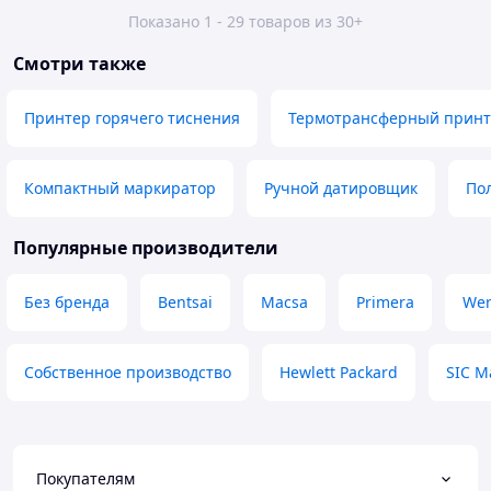
Показано 1 - 29 товаров из 30+
Смотри также
Принтер горячего тиснения
Термотрансферный принт
Компактный маркиратор
Ручной датировщик
По
Популярные производители
Без бренда
Bentsai
Macsa
Primera
We
Собственное производство
Hewlett Packard
SIC M
Покупателям