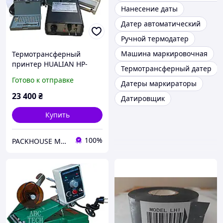
Нанесение даты
Датер автоматический
Ручной термодатер
Машина маркировочная
Термотрансферный
принтер HUALIAN HP-
Термотрансферный датер
241G-600 LF (с датчиком
Готово к отправке
Датеры маркираторы
термоленты)
23 400
₴
Датировщик
Купить
100%
PACKHOUSE MACHINERY