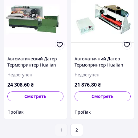
Автоматический Датер
Автоматичний Датер
Термопринтер Hualian
Термопринтер Hualian
Machinery Group MY-380F
Machinery Group MY-
Недоступен
Недоступен
812A-400mm
24 308
.60
₴
21 876
.80
₴
Смотреть
Смотреть
ПроПак
ПроПак
1
2