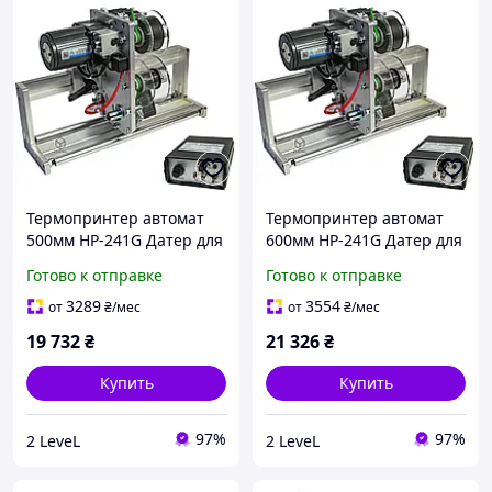
Термопринтер автомат
Термопринтер автомат
500мм HP-241G Датер для
600мм HP-241G Датер для
промышленной
промышленной
Готово к отправке
Готово к отправке
термопечати 50см
термопечати 60см
Контактный
Контактный
3289
3554
от
₴
/мес
от
₴
/мес
термотрансферный
термотрансферный
19 732
₴
21 326
₴
принтер
принтер
Купить
Купить
97%
97%
2 LeveL
2 LeveL