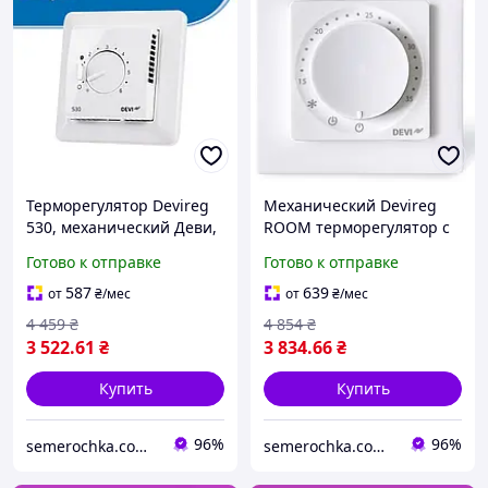
Терморегулятор Devireg
Механический Devireg
530, механический Деви,
ROOM терморегулятор с
термостат, регулятор
программированием
Готово к отправке
Готово к отправке
теплого пола 140F1030
Bluetooth (140F1161),
датчик пола и воздуха
587
639
от
₴
/мес
от
₴
/мес
4 459
₴
4 854
₴
3 522
.61
₴
3 834
.66
₴
Купить
Купить
96%
96%
semerochka.com.ua
semerochka.com.ua