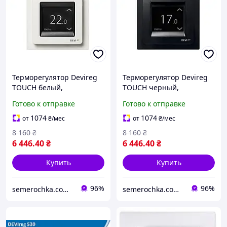
Терморегулятор Devireg
Терморегулятор Devireg
TOUCH белый,
TOUCH черный,
программируемый Деви,
программируемый Деви,
Готово к отправке
Готово к отправке
термостат, регулятор
термостат, регулятор
теплого пола 140F1064
теплого пола 140F1069
1074
1074
от
₴
/мес
от
₴
/мес
8 160
₴
8 160
₴
6 446
.40
₴
6 446
.40
₴
Купить
Купить
96%
96%
semerochka.com.ua
semerochka.com.ua