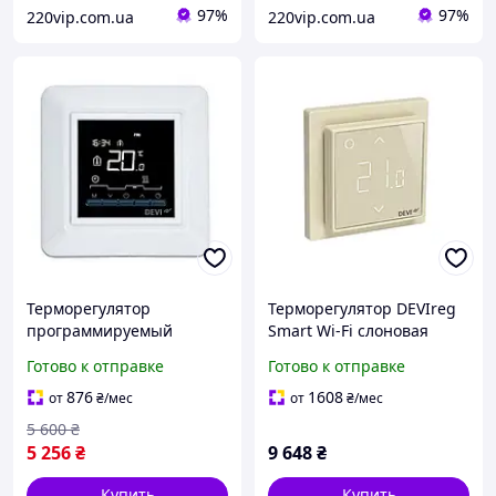
97%
97%
220vip.com.ua
220vip.com.ua
Терморегулятор
Терморегулятор DEVIreg
программируемый
Smart Wi-Fi слоновая
DeviReg Opti
кость
Готово к отправке
Готово к отправке
876
1608
от
₴
/мес
от
₴
/мес
5 600
₴
5 256
₴
9 648
₴
Купить
Купить