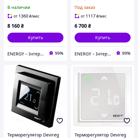
терморегулятор - DEVIreg
терморегулятор - DEVIreg
В наличии
Под заказ
Touch White
Touch Ivory
1360
1117
от
₴
/мес
от
₴
/мес
8 160
₴
6 700
₴
Купить
Купить
99%
99%
ENERGY – Інтернет-магазин електротоварів
ENERGY – Інтернет-магазин електротоварів
Терморегулятор Devireg
Терморегулятор Devireg