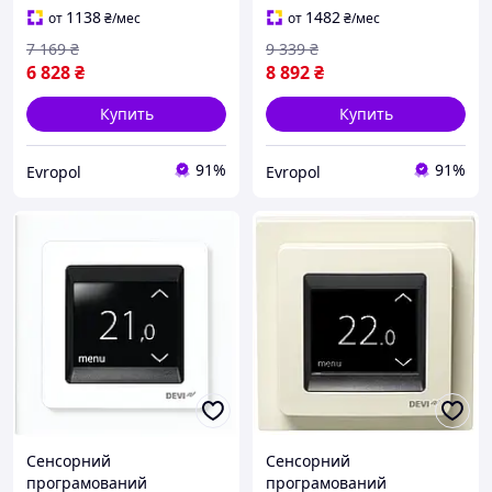
1138
1482
от
₴
/мес
от
₴
/мес
7 169
₴
9 339
₴
6 828
₴
8 892
₴
Купить
Купить
91%
91%
Evropol
Evropol
Сенсорний
Сенсорний
програмований
програмований