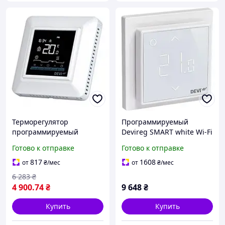
Терморегулятор
Программируемый
программируемый
Devireg SMART white Wi-Fi
Devireg OPTI (140F1055),
терморегулятор
Готово к отправке
Готово к отправке
термостат теплый пол,
(140F1141), термостат
датчик температуры
теплый пол, датчик Деви
817
1608
от
₴
/мес
от
₴
/мес
Деви
6 283
₴
4 900
.74
₴
9 648
₴
Купить
Купить