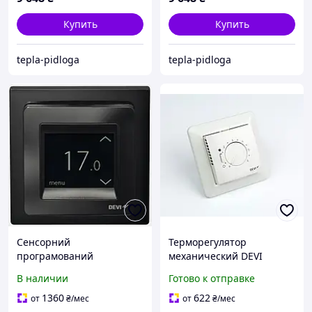
Купить
Купить
tepla-pidloga
tepla-pidloga
Сенсорний
Терморегулятор
програмований
механический DEVI
терморегулятор DEVIreg
Devireg 530 Белый
В наличии
Готово к отправке
Touch Black
1360
622
от
₴
/мес
от
₴
/мес