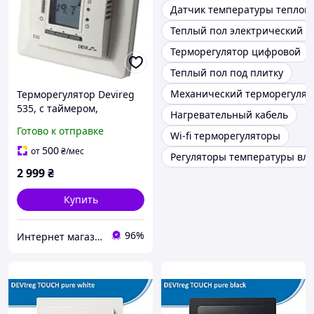
Датчик температуры теплого
Теплый пол электрический
Терморегулятор цифровой
Теплый пол под плитку
Механический терморегулят
Терморегулятор Devireg
535, с таймером,
Нагревательный кабель
140F1050
Готово к отправке
Wi-fi терморегуляторы
500
от
₴
/мес
Регуляторы температуры вл
2 999
₴
Купить
96%
Интернет магазин GSM-V