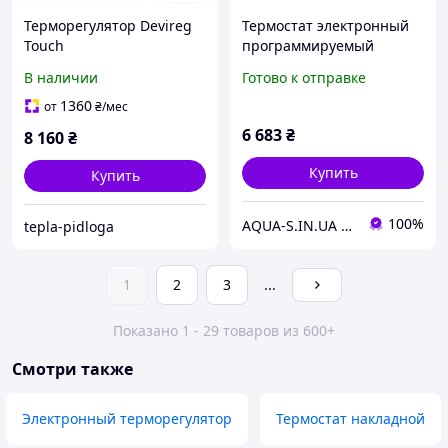
Терморегулятор Devireg
Термостат электронный
Touch
программируемый
DEVIreg Touch для
В наличии
Готово к отправке
теплого пола (белый)
140F1064
1360
от
₴
/мес
6 683
₴
8 160
₴
Купить
Купить
100%
AQUA-S.IN.UA Професійна Сантехніка
tepla-pidloga
1
2
3
...
Показано 1 - 29 товаров из 600+
Смотри также
Электронный терморегулятор
Термостат накладной