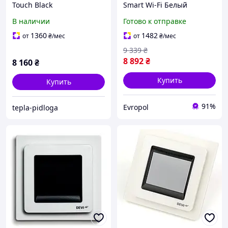
Touch Black
Smart Wi-Fi Белый
В наличии
Готово к отправке
1360
1482
от
₴
/мес
от
₴
/мес
9 339
₴
8 892
₴
8 160
₴
Купить
Купить
91%
Evropol
tepla-pidloga