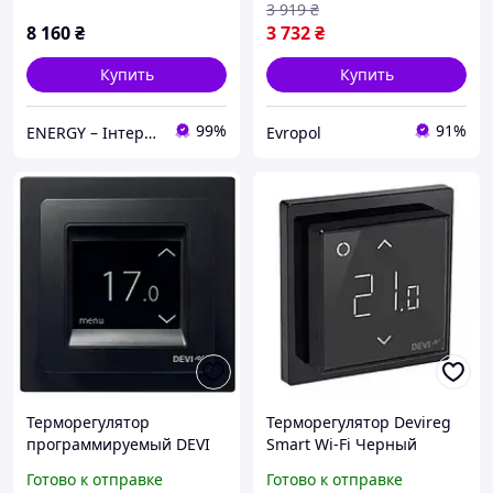
3 919
₴
8 160
₴
3 732
₴
Купить
Купить
99%
91%
ENERGY – Інтернет-магазин електротоварів
Evropol
Терморегулятор
Терморегулятор Devireg
программируемый DEVI
Smart Wi-Fi Черный
DEVIreg Touch Черный
Готово к отправке
Готово к отправке