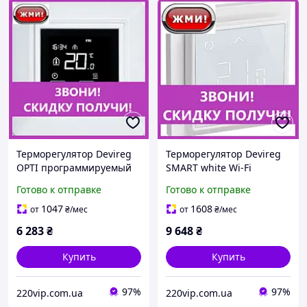
Терморегулятор Devireg
Терморегулятор Devireg
OPTI программируемый
SMART white Wi-Fi
(140F1055), термостат для
программируемый
Готово к отправке
Готово к отправке
теплого пола, датчик
(140F1141), термостат
температуры Деви
теплого пола, датчик
1047
1608
от
₴
/мес
от
₴
/мес
Деви
6 283
₴
9 648
₴
Купить
Купить
97%
97%
220vip.com.ua
220vip.com.ua