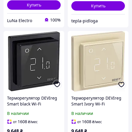
Купить
Купить
100%
LuNa Electro
tepla-pidloga
Терморегулятор DEVIreg
Терморегулятор DEVIreg
Smart black Wi-Fi
Smart Ivory Wi-Fi
В наличии
В наличии
1608
1608
от
₴
/мес
от
₴
/мес
9 648
₴
9 648
₴