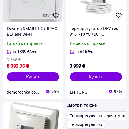
Devireg SMART ПОЛЯРНО-
Терморегулятор DEVIreg
БЕЛЫЙ Wi-Fi
316, -10 °С +50 °С
Программируемый
Готово к отправке
Готово к отправке
терморегулятор
(140F1140), холодный
1399
666
от
₴
/мес
от
₴
/мес
белый, теплый пол Деви
9 648
₴
8 393
.76
₴
3 999
₴
Купить
Купить
96%
97%
semerochka.com.ua
EN-TORG
Смотри также
Терморегуляторы для теплог
Терморегулятор