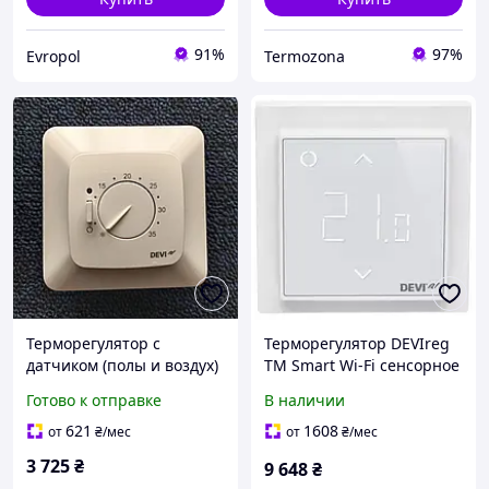
91%
97%
Evropol
Termozona
Терморегулятор с
Терморегулятор DEVIreg
датчиком (полы и воздух)
TM Smart Wi-Fi сенсорное
DEVIreg 532 140F1039
управление
Готово к отправке
В наличии
621
1608
от
₴
/мес
от
₴
/мес
3 725
₴
9 648
₴