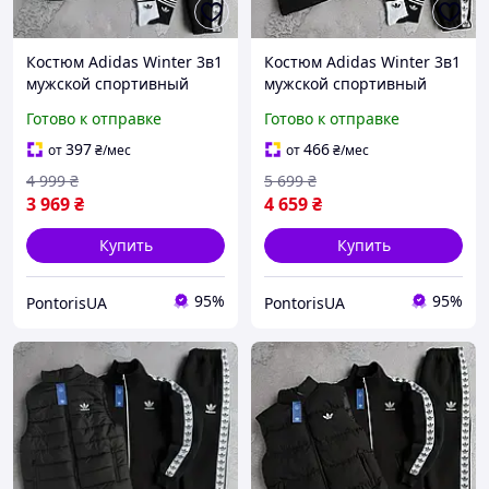
Костюм Adidas Winter 3в1
Костюм Adidas Winter 3в1
мужской спортивный
мужской спортивный
зимний комплект теплый
зимний комплект теплый
Готово к отправке
Готово к отправке
адидас черный
адидас черный
397
466
от
₴
/мес
от
₴
/мес
4 999
₴
5 699
₴
3 969
₴
4 659
₴
Купить
Купить
95%
95%
PontorisUA
PontorisUA