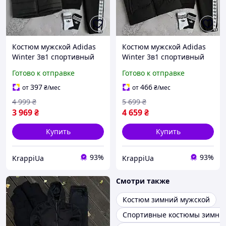
Костюм мужской Adidas
Костюм мужской Adidas
Winter 3в1 спортивный
Winter 3в1 спортивный
зимний комплект теплый
зимний комплект теплый
Готово к отправке
Готово к отправке
адидас черный
адидас черный
397
466
от
₴
/мес
от
₴
/мес
4 999
₴
5 699
₴
3 969
₴
4 659
₴
Купить
Купить
93%
93%
KrappiUa
KrappiUa
Смотри также
Костюм зимний мужской
Спортивные костюмы зимни