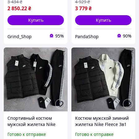
3 434
₴
4 929
₴
2 850
.22
₴
3 779
₴
Купить
Купить
95%
90%
Grind_Shop
PandaShop
Спортивный костюм
Костюм мужской зимний
мужской жилетка Nike
жилетка Nike Fleece 3в1
Fleece 3в1 черный
белый теплый
Готово к отправке
Готово к отправке
зимний теплый комплект
спортивный комплект