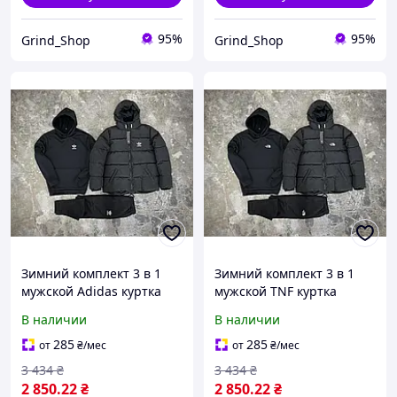
95%
95%
Grind_Shop
Grind_Shop
Зимний комплект 3 в 1
Зимний комплект 3 в 1
мужской Adidas куртка
мужской TNF куртка
удлиненная теплое худи
удлиненная теплое худи
В наличии
В наличии
и штаны спортивный
и штаны спортивный
костюм на флисе
костюм на флисе
285
285
от
₴
/мес
от
₴
/мес
GRD0418
GRD0419
3 434
₴
3 434
₴
2 850
.22
₴
2 850
.22
₴