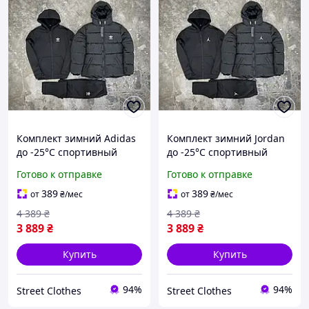
Комплект зимний Adidas
Комплект зимний Jordan
до -25°C спортивный
до -25°C спортивный
костюм мужской на флисе
костюм мужской на флисе
Готово к отправке
Готово к отправке
адидас куртка мужская
джордан куртка мужская
зимняя набор теплый
зимняя набор теплый
389
389
от
₴
/мес
от
₴
/мес
4 389
₴
4 389
₴
3 889
₴
3 889
₴
Купить
Купить
94%
94%
Street Clothes
Street Clothes