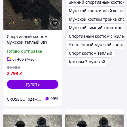
Зимний спортивный костюм
Мужской спортивный костюм
Мужской костюм тройка спо
Мужской зимний спортивный
Спортивный костюм с жилет
Спортивный костюм
мужской теплый 3в1
Утеплённый мужской спорти
Crossgo | Комплект
Готово к отправке
Спорт костюм теплый
спортивный мужской
костюм + жилет BW A0098
466
от
₴
/мес
Костюм 3 мужской
3 500
₴
2 799
₴
Купить
99%
CROSSGO: одежда и обувь для динамичной жизни