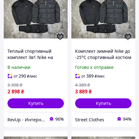
Теплый спортивный
Комплект зимний Nike до
комплект 3в1 Nike на
-25°C спортивный костюм
каждый день,
мужской на флисе найк
В наличии
Готово к отправке
Качественная кофта на
куртка мужская зимняя
молнии и штаны Найк на
набор теплый 3в1
290
389
от
₴
/мес
от
₴
/мес
зиму, Стильная курточка
3 398
₴
4 389
₴
2 898
₴
3 889
₴
Купить
Купить
96%
94%
RevUp - Интернет магазин стильных товаров
Street Clothes