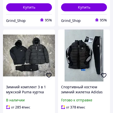
Купить
Купить
95%
95%
Grind_Shop
Grind_Shop
Зимний комплект 3 в 1
Спортивный костюм
мужской Puma куртка
зимний жилетка Adidas
удлиненная теплое худи
zipp 3в1 мужской
В наличии
Готово к отправке
и штаны спортивный
комплект теплый на
костюм на флисе
флисе адидас черный
285
378
от
₴
/мес
от
₴
/мес
GRD0420