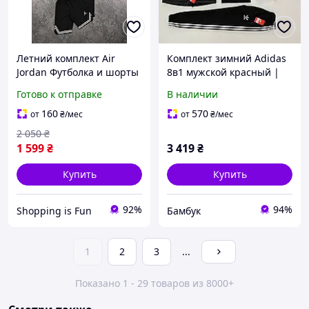
Летний комплект Air
Комплект зимний Adidas
Jordan Футболка и шорты
8в1 мужской красный |
в Трех цветах S-XXL |
теплый спортивный
Готово к отправке
В наличии
Мужской спортивный
набор
костюм
160
570
от
₴
/мес
от
₴
/мес
2 050
₴
1 599
₴
3 419
₴
Купить
Купить
92%
94%
Shopping is Fun
Бамбук
1
2
3
...
Показано 1 - 29 товаров из 8000+