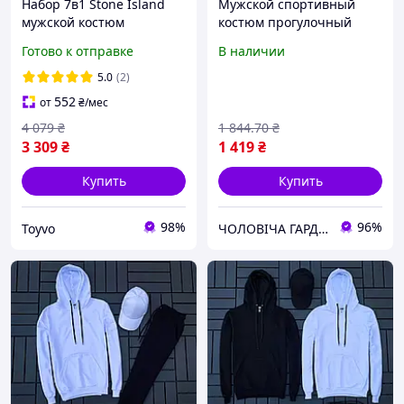
Набор 7в1 Stone Island
Мужской спортивный
мужской костюм
костюм прогулочный
спортивный свитшот
теплый на флисе
Готово к отправке
В наличии
брюки футболка шорты
брендовый, Комплект
кепка 2 пары носков
BAZA 3 в 1, ТОП качество
5.0
(2)
Toyvoo Набір 7в1 Stone
552
от
₴
/мес
Island
4 079
₴
1 844
.70
₴
3 309
₴
1 419
₴
Купить
Купить
98%
96%
Toyvo
ЧОЛОВІЧА ГАРДЕРОБНА