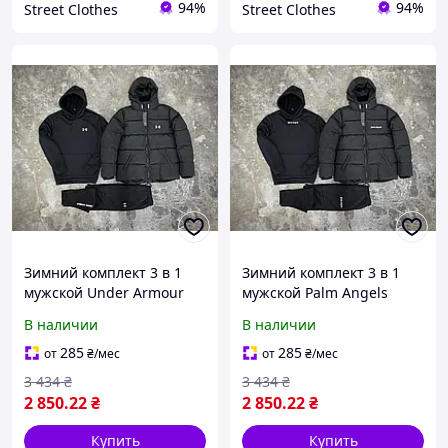
94%
94%
Street Clothes
Street Clothes
Зимний комплект 3 в 1
Зимний комплект 3 в 1
мужской Under Armour
мужской Palm Angels
куртка удлиненная
куртка удлиненная
В наличии
В наличии
теплое худи и штаны
теплое худи и штаны
спортивный костюм на
спортивный костюм на
285
285
от
₴
/мес
от
₴
/мес
флисе GRD0411
флисе GRD0414
3 434
₴
3 434
₴
2 850
.22
₴
2 850
.22
₴
Купить
Купить