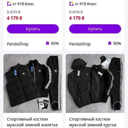
найк
найк
418
418
от
₴
/мес
от
₴
/мес
5 679
₴
5 679
₴
4 179
₴
4 179
₴
Купить
Купить
90%
90%
PandaShop
PandaShop
Спортивный костюм
Спортивный костюм
мужской зимний жилетка
мужской зимний куртка