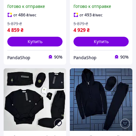
Adidas Winter 3в1 черный
Lacoste Lampas 3в1
Готово к отправке
Готово к отправке
комплект теплый адидас
черный теплый комплект
лакосте
486
493
от
₴
/мес
от
₴
/мес
5 879
₴
5 879
₴
4 859
₴
4 929
₴
Купить
Купить
90%
90%
PandaShop
PandaShop