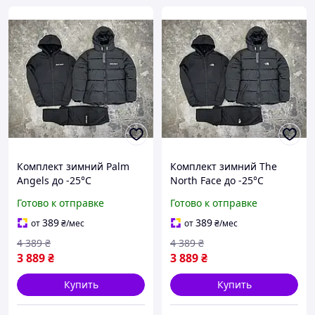
Комплект зимний Palm
Комплект зимний The
Angels до -25°C
North Face до -25°C
спортивный костюм
спортивный костюм
Готово к отправке
Готово к отправке
мужской на флисе куртка
мужской на флисе куртка
мужская зимняя палм
мужская зимняя зе норт
389
389
от
₴
/мес
от
₴
/мес
ангелс
фейс
4 389
₴
4 389
₴
3 889
₴
3 889
₴
Купить
Купить