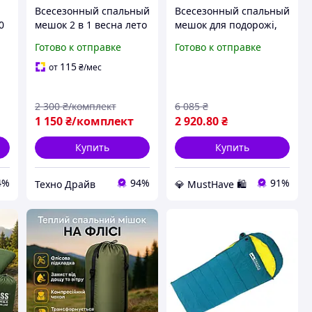
Всесезонный спальный
Всесезонный спальный
0
мешок 2 в 1 весна лето
мешок для подорожі,
осень Теплые
теплий спальник для
Готово к отправке
Готово к отправке
туристические
осені, весни і
спальники для
прохолодної ночі
115
от
₴
/мес
взрослых Компактный
мышек в горы для
2 300
₴/комплект
6 085
₴
походов
1 150
₴/комплект
2 920
.80
₴
Купить
Купить
4%
94%
91%
Техно Драйв
💎 MustHave 🛍️