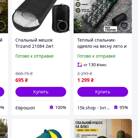
й
Спальный мешок
Теплый спальник-
Trizand 21084 2w1
одеяло на весну лето и
Легкий и теплый
осень тактический
Готово к отправке
Готово к отправке
ер
спальный мешок
спальный мешок ВСУ
ма
одеяло и спальник для
220*75 пиксель
130
от
₴
/мес
кемпинга и
868
.75
₴
2 299
₴
путешествий
695
₴
1 299
₴
Купить
Купить
9%
100%
95%
Єврошоп
15k.shop - Інтернет магазин для туризму, відпочинку та спорядження !