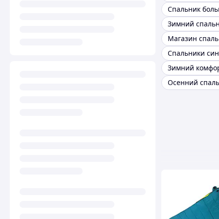
Магазин спал
Спальники си
Осенний спал