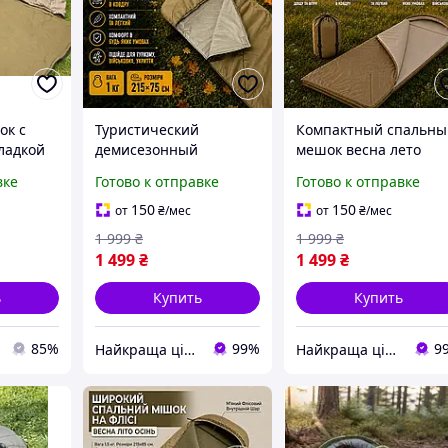
ок с
Туристический
Компактный спальны
ладкой
демисезонный
мешок весна лето
ник-
спальный мешок весна
осень 215 х 75 см 1 кг
вке
Готово к отправке
Готово к отправке
зма и
лето осень 215 х 75 см
спальник-трансформ
ое
1 кг спальник для
для военных и туриз
150
150
от
₴
/мес
от
₴
/мес
17305
военных до 5 градусов
до +5°C цвет койот
1 999
₴
1 999
₴
койот
1 499
₴
1 499
₴
ь
Купить
Купить
85%
99%
9
Найкраща ціна ❤️
Найкраща ціна ❤️