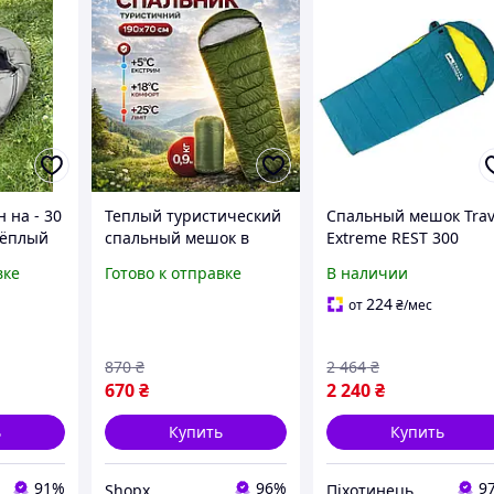
 на - 30
Теплый туристический
Спальный мешок Trav
Тёплый
спальный мешок в
Extreme REST 300
кидка
сумке для сна 200×80
универсальный
вке
Готово к отправке
В наличии
водонепроницаемый
теплый с капюшоном
спальник одеяло с
для весны-осени {TE1
224
от
₴
/мес
капюшоном для
piho}
рыбалки
870
₴
2 464
₴
670
₴
2 240
₴
ь
Купить
Купить
91%
96%
9
Shopx
Піхотинець