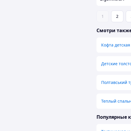
1
2
Смотри такж
Кофта детская
Детские толст
Полтавський 
Теплый спаль
Популярные 