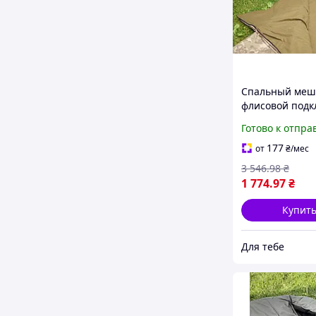
Спальный меш
флисовой подк
до -30°C, спаль
Готово к отпра
кокон для тури
военных, тепл
177
от
₴
/мес
одеяло мод. 49
3 546
.98
₴
1 774
.97
₴
Купит
Для тебе