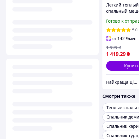
Легкий теплый
спальный меш
туристический
Готово к отпра
весна лето осе
1кг 215х75
5.0
непромокаемы
142
от
₴
/мес
спальник одея
1 999
₴
осенний
1 419
.29
₴
Купит
Найкраща ціна ❤️
Смотри также
Теплые спальн
Спальник кари
Спальник турц