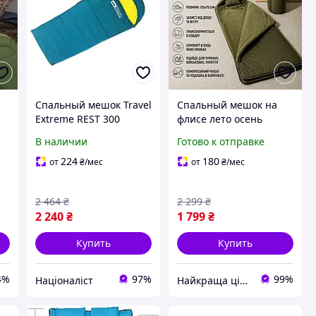
Спальный мешок Travel
Спальный мешок на
Extreme REST 300
флисе лето осень
универсальный
215х75 см
В наличии
Готово к отправке
теплый с капюшоном
туристический
для весны-осени [n-
спальник-трансформер
224
180
от
₴
/мес
от
₴
/мес
TE10]
легкий 1.5 кг цвет
олива для кемпинга и
2 464
₴
2 299
₴
походов
2 240
₴
1 799
₴
Купить
Купить
4%
97%
99%
Націоналіст
Найкраща ціна ❤️