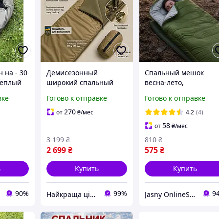
 на - 30
Демисезонный
Спальный мешок
Тёплый
широкий спальный
весна-лето,
кция
мешок на флисе 215х85
водонепроницаемый
вке
Готово к отправке
Готово к отправке
см весна лето осень
спальник до -10 °С
водостойкий спальник
Теплый спальный
270
от
₴
/мес
4.2
(4)
для туризма и ЗСУ
мешок в чехле 2 м
58
от
₴
/мес
легкий 1.5 кг койот
3 199
₴
810
₴
2 699
₴
575
₴
ь
Купить
Купить
90%
99%
9
Найкраща ціна ❤️
Jasny OnlineShop - Незламні бо єдині