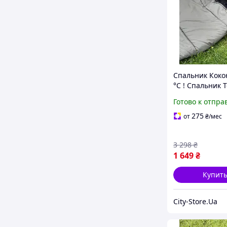
Спальник Кокон
°C ! Спальник 
для Военных А
Готово к отпра
275
от
₴
/мес
3 298
₴
1 649
₴
Купит
City-Store.Ua