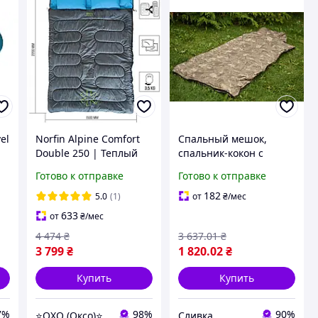
el
Norfin Alpine Comfort
Спальный мешок,
Double 250 | Теплый
спальник-кокон с
двухместный спальник-
флисовой подкладкой,
Готово к отправке
Готово к отправке
одеяло с подушками |
теплое одеяло для
0-
Для туризма, кемпинга
туризма и военных арт.
182
5.0
(1)
от
₴
/мес
и путешествий
719354
633
от
₴
/мес
4 474
₴
3 637
.01
₴
3 799
₴
1 820
.02
₴
Купить
Купить
7%
98%
90%
⭐OXO (Оксо)⭐
Сливка