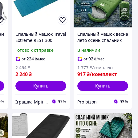
ни
Спальный мешок Travel
Спальный мешок весна
Extreme REST 300
лето осень спальник
универсальный
для походов Теплый
Готово к отправке
В наличии
теплый с капюшоном
мешок для взрослых
та
для весны-осени TE10-
210 см Весеннее-
224
92
от
₴
/мес
от
₴
/мес
TD
осенний
2 464
₴
1 777
₴/комплект
туристический
2 240
₴
917
₴/комплект
кемпинг
Купить
Купить
9%
97%
93%
Іграшка Мрії (дитячі, авто, туризм)
Pro bizon+