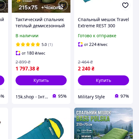
ый
Тактический спальник
Спальный мешок Travel
теплый демисезонный
Extreme REST 300
на флисе -15°C
универсальный
В наличии
Готово к отправке
оливковый 215х75 см
теплый с капюшоном
армейский мешок
для весны-осени 1
224
5.0
(1)
от
₴
/мес
одеяло осень весна для
180
от
₴
/мес
ВСУ
2 899
₴
2 464
₴
1 797
.38
₴
2 240
₴
Купить
Купить
4%
95%
97%
15k.shop - Інтернет магазин для туризму, відпочинку та спорядження !
Military Style