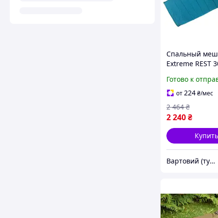
Спальный мешо
Extreme REST 3
универсальны
Готово к отпра
теплый с кап
для весны-осен
224
от
₴
/мес
vart)
2 464
₴
2 240
₴
Купит
Вартовий (туризм, охота и кемпинг)