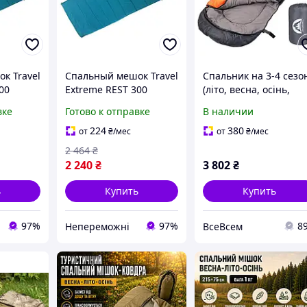
к Travel
Спальный мешок Travel
Спальник на 3-4 сезо
00
Extreme REST 300
(літо, весна, осінь,
й
универсальный
зима) у теплу та
вке
Готово к отправке
В наличии
юшоном
теплый с капюшоном
прохолодну погоду -
и (TE10-
для весны-осени
легкий, для підлітків 
224
380
от
₴
/мес
от
₴
/мес
|neper-TE10|
дорослих, ідеально
2 464
₴
2 240
₴
3 802
₴
ь
Купить
Купить
97%
97%
8
Непереможні
ВсеВсем