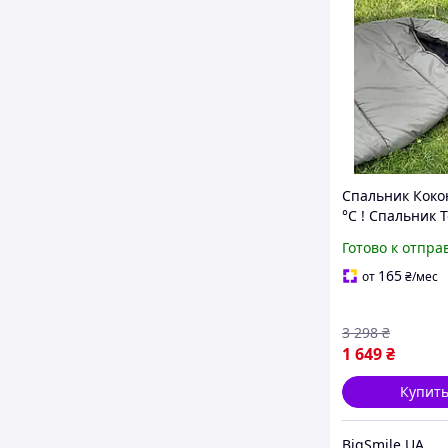
Спальник Кокон
°C ! Спальник 
для Военных с
Готово к отпра
165
от
₴
/мес
3 298
₴
1 649
₴
Купит
BigSmile.UA