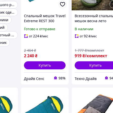
Спальник большого размера
Зимний спальник одеяло с капюшоном
Спальный мешок Travel
Всесезонный спальн
ьники
Extreme REST 300
мешок весна лето
универсальный
осень Теплый
ний
Готово к отправке
В наличии
теплый с капюшоном
туристический
Зимний комфортный спальник
для весны-осени TE10-
спальник для летних
224
92
от
₴
/мес
от
₴
/мес
DS
походов Большой
ьник
мешок для взрослых
2 464
₴
1 777
₴/комплект
210 см
2 240
₴
919
₴/комплект
Купить
Купить
98%
9
Драйв Сенс
Техно Драйв