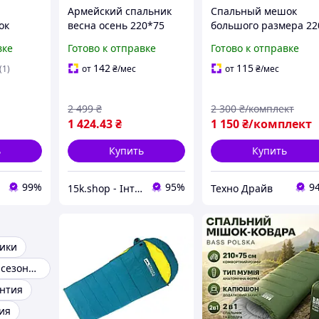
Армейский спальник
Спальный мешок
ок
весна осень 220*75
большого размера 22
 осень
піксель легкий
см весна лето осень
вке
Готово к отправке
Готово к отправке
нь до -5
спальник одеяло
спальник Теплый
демисезонный теплый
туристический для
142
115
(1)
от
₴
/мес
от
₴
/мес
й
спальник для сна
взрослых походов
ло
Компактный мешок
2 499
₴
2 300
₴/комплект
кемпин
1 424
.43
₴
1 150
₴/комплект
ь
Купить
Купить
99%
95%
9
15k.shop - Інтернет магазин для туризму, відпочинку та спорядження !
Техно Драйв
ики
Спальник демисезонный
нтия
ия