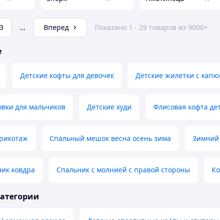
3
...
Вперед
Показано 1 - 29 товаров из 9000+
е
Детские кофты для девочек
Детские жилетки с кап
овки для мальчиков
Детские худи
Флисовая кофта де
трикотаж
Спальный мешок весна осень зима
Зимний 
ник ковдра
Спальник с молнией с правой стороны
Ко
категории