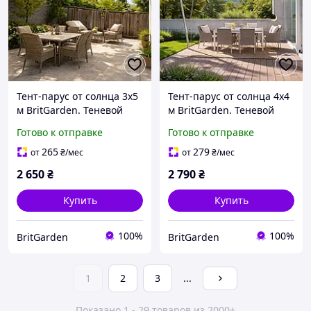
Тент-парус от солнца 3х5
Тент-парус от солнца 4х4
м BritGarden. Теневой
м BritGarden. Теневой
(затеняющий) тент из
(затеняющий) тент из
Готово к отправке
Готово к отправке
сетки, молоко. Тень 95%
сетки, молоко. Тень 95%
265
279
от
₴
/мес
от
₴
/мес
2 650
₴
2 790
₴
Купить
Купить
100%
100%
BritGarden
BritGarden
1
2
3
...
Показано 1 - 29 товаров из 2000+