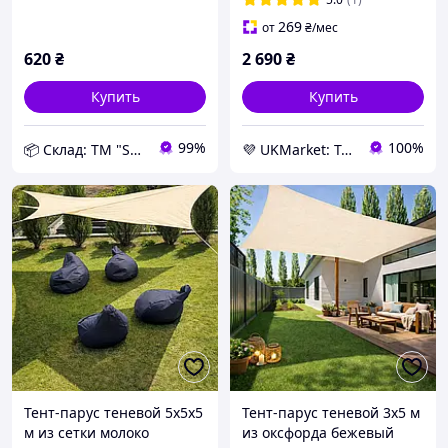
UKMarket-
269
от
₴
/мес
620
₴
2 690
₴
Купить
Купить
99%
100%
📦 Склад: ТМ "Shadow"
💜 UKMarket: Товары для дома и сада: тенты, шторы, мягкие окна, мебель. Товары для спорта. Техника
Тент-парус теневой 5х5х5
Тент-парус теневой 3х5 м
м из сетки молоко
из оксфорда бежевый