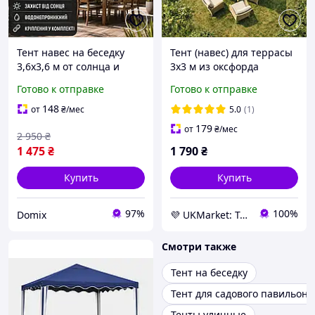
Тент навес на беседку
Тент (навес) для террасы
3,6х3,6 м от солнца и
3х3 м из оксфорда
дождя, натяжной
бежевый BritGarden. Тень
Готово к отправке
Готово к отправке
солнцезащитный
95%. Тент (навес) для
теневой тент для
кафе и ресторана -
148
от
₴
/мес
5.0
(1)
веранды и терассы,
UKMarket-
179
от
₴
/мес
2 950
₴
Тенты навесы
1 475
₴
1 790
₴
Купить
Купить
97%
100%
Domix
💜 UKMarket: Товары для дома и сада: тенты, шторы, мягкие окна, мебель. Товары для спорта. Техника
Смотри также
Тент на беседку
Тент для садового павильона
Тенты уличные