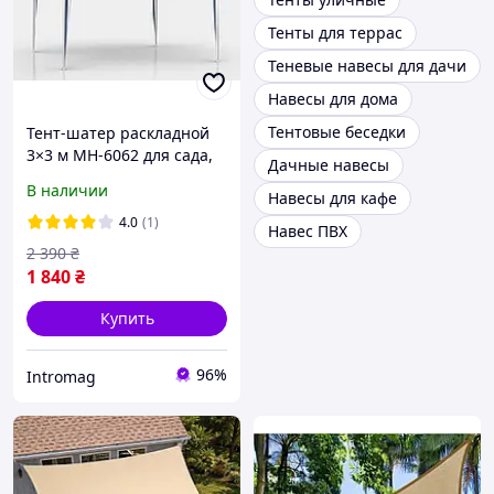
Тенты для террас
Теневые навесы для дачи
Навесы для дома
Тентовые беседки
Тент-шатер раскладной
3×3 м MH-6062 для сада,
Дачные навесы
рынка, террасы и отдыха
В наличии
Навесы для кафе
на улице быстросборная
беседка с прочным
4.0
(1)
Навес ПВХ
каркасом, Синий
2 390
₴
1 840
₴
Купить
96%
Intromag