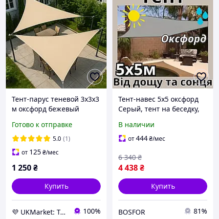
Тент-парус теневой 3х3х3
Тент-навес 5x5 оксфорд
м оксфорд бежевый
Серый, тент на беседку,
BritGarden. Тень 95%.
тент треугольный,
Готово к отправке
В наличии
Тент для навеса, тент от
теневой навес для дачи,
солнца и дождя -
тент от солнца для дачи
444
5.0
(1)
от
₴
/мес
UKMarket-
125
от
₴
/мес
6 340
₴
1 250
₴
4 438
₴
Купить
Купить
100%
81%
💜 UKMarket: Товары для дома и сада: тенты, шторы, мягкие окна, мебель. Товары для спорта. Техника
BOSFOR