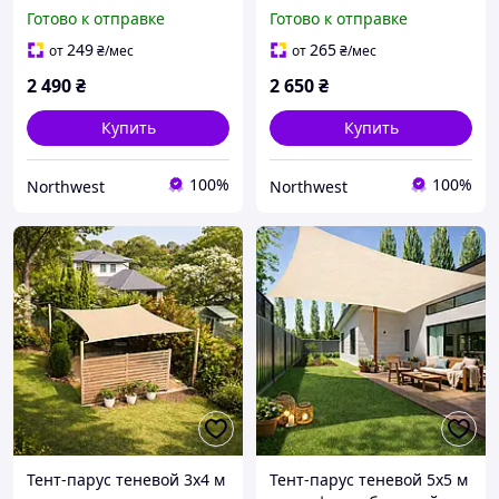
BritGarden. Тень 90%.
BritGarden. Тень 95%.
Готово к отправке
Готово к отправке
Тент для навеса, тент от
Тент для навеса, тент от
солнца Northwest
солнца и дождя
249
265
от
₴
/мес
от
₴
/мес
Northwest
2 490
₴
2 650
₴
Купить
Купить
100%
100%
Northwest
Northwest
Тент-парус теневой 3х4 м
Тент-парус теневой 5х5 м