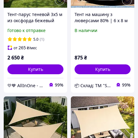
Тент-парус теневой 3х5 м
Тент на машину з
из оксфорда бежевый
люверсами 80% | 6 х 8 м
BritGarden. Тень 95%.
| Тент ламінований для
Готово к отправке
В наличии
Тент для навеса, тент от
авто | Тент для беседки |
солнца и дождя AllInOne
Брезент для навеса
5.0
(1)
265
от
₴
/мес
2 650
₴
875
₴
Купить
Купить
99%
99%
💛💙 AllInOne - находи все необходимое в одном магазине!
📦 Склад: ТМ "Shadow"