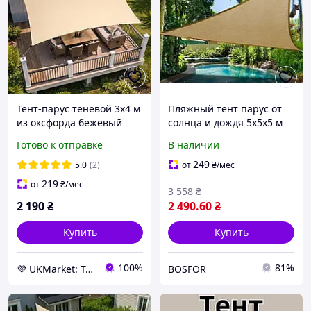
Тент-парус теневой 3х4 м
Пляжный тент парус от
из оксфорда бежевый
солнца и дождя 5х5х5 м
BritGarden. Тень 95%.
затеняющий
Готово к отправке
В наличии
Тент для навеса, тент от
водооталкивающий навес
солнца -UKMarket-
для на на дачу беседку
249
5.0
(2)
от
₴
/мес
для окна
219
от
₴
/мес
3 558
₴
2 190
₴
2 490
.60
₴
Купить
Купить
100%
81%
💜 UKMarket: Товары для дома и сада: тенты, шторы, мягкие окна, мебель. Товары для спорта. Техника
BOSFOR