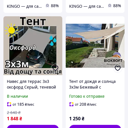
88%
88%
KINGO — для сада, отдыха и комфорта в каждом сезоне!
KINGO — для сада, отдыха и комфорта в каждом сезоне!
Навес для террас 3x3
Тент от дождя и солнца
оксфорд Серый, теневой
3х3м Бежевый с
парус, тент-парус
оксфорда, Тент на
В наличии
Готово к отправке
теневой, тент на беседку,
беседку, навес
тент треугольный
185
208
от
₴
/мес
от
₴
/мес
2 640
₴
1 848
₴
1 250
₴