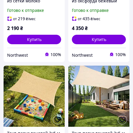
из сетки молоко
из оксфорда бежевый
BritGarden. Тень 90%.
BritGarden. Тень 95%.
Готово к отправке
Готово к отправке
Тент для навеса, тент от
Тент для навеса, тент от
солнца Northwest
солнца и дождя
219
435
от
₴
/мес
от
₴
/мес
Northwest
2 190
₴
4 350
₴
Купить
Купить
100%
100%
Northwest
Northwest