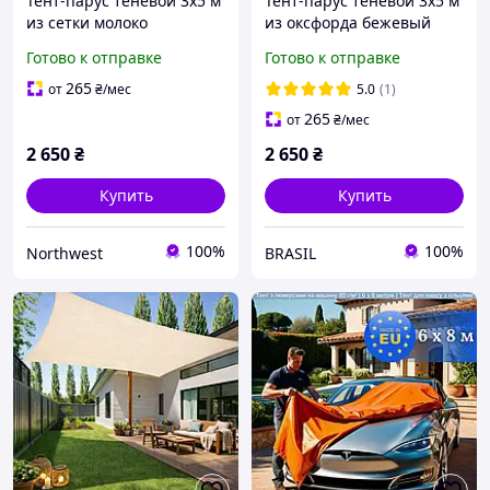
Тент-парус теневой 3х5 м
Тент-парус теневой 3х5 м
из сетки молоко
из оксфорда бежевый
BritGarden. Тень 90%.
BritGarden. Тень 95%.
Готово к отправке
Готово к отправке
Тент для навеса, тент от
Тент для навеса, тент от
солнца Northwest
солнца и дождя :BRASIL:
265
от
₴
/мес
5.0
(1)
265
от
₴
/мес
2 650
₴
2 650
₴
Купить
Купить
100%
100%
Northwest
BRASIL