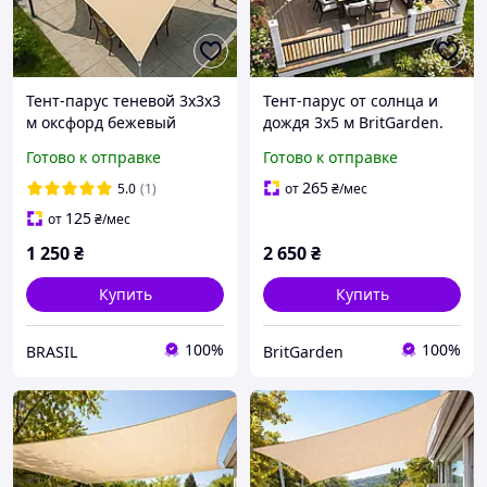
Тент-парус теневой 3х3х3
Тент-парус от солнца и
м оксфорд бежевый
дождя 3х5 м BritGarden.
BritGarden. Тень 95%.
Теневой (затеняющий)
Готово к отправке
Готово к отправке
Тент для навеса, тент от
тент из оксфорда,
солнца и дождя :BRASIL:
бежевый. Тень 95%
265
5.0
(1)
от
₴
/мес
125
от
₴
/мес
1 250
₴
2 650
₴
Купить
Купить
100%
100%
BRASIL
BritGarden