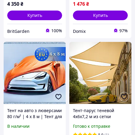
4 350
₴
1 476
₴
Купить
Купить
100%
97%
BritGarden
Domix
Тент на авто з люверсами
Тент-парус теневой
80 г/м² | 4 х 8 м | Тент для
4х6х7,2 м из сетки
навісу ламінований
бежевый BritGarden. Тень
В наличии
Готово к отправке
м'який | Тент для
90%. Тент для навеса,
альтанки | Брезент
тент от солнца -
5.0
(1)