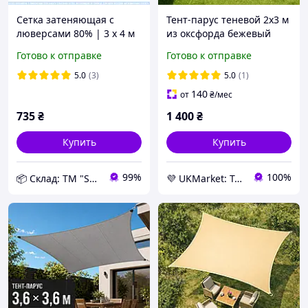
Сетка затеняющая с
Тент-парус теневой 2х3 м
люверсами 80% | 3 х 4 м
из оксфорда бежевый
| для беседки и авто |
BritGarden. Тень 95%.
Готово к отправке
Готово к отправке
АгроКремень | Сетка
Тент для навеса, тент от
навес от солнца на окна |
солнца и дождя -
5.0
(3)
5.0
(1)
Сетка тент | 5 лет
UKMarket-
140
от
₴
/мес
735
₴
1 400
₴
Купить
Купить
99%
100%
📦 Склад: ТМ "Shadow"
💜 UKMarket: Товары для дома и сада: тенты, шторы, мягкие окна, мебель. Товары для спорта. Техника