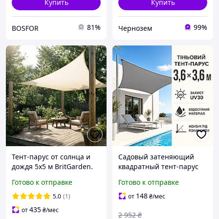
Купить
Купить
81%
99%
BOSFOR
Чернозем
Тент-парус от солнца и
Садовый затеняющий
дождя 5х5 м BritGarden.
квадратный тент-парус
Теневой (затеняющий)
3,6х3,6 м для ресторана и
Готово к отправке
Готово к отправке
тент из оксфорда,
навеса, Теневые паруса
бежевый. Тень 95%
для беседки и на пляж
148
5.0
(1)
от
₴
/мес
для тени
435
от
₴
/мес
2 952
₴