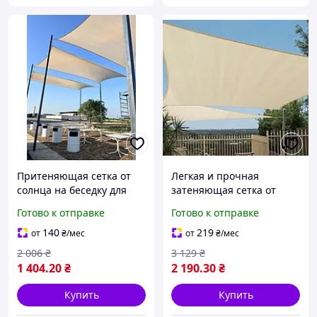
Притеняющая сетка от
Легкая и прочная
солнца на беседку для
затеняющая сетка от
пикника легкий навес
солнца на беседку для
Готово к отправке
Готово к отправке
туристический 2х3 м тент
пикника навес
плотностью 140 г/м2
туристический 3х4 м тент
140
219
от
₴
/мес
от
₴
/мес
140 г/м2
2 006
₴
3 129
₴
1 404
.20
₴
2 190
.30
₴
Купить
Купить