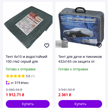
Тент 6х10 м водостойкий
Тент для дачи и пикников
100 г/м2 серый для
432x165 см защита от
укрытия от дождя снега
дождя и солнца легкая
Готово к отправке
Готово к отправке
солнца защитный
установка
брезент с кольцами
многофункциональный
5.0
(1)
FLAME
319
от
₴
/мес
3 060
.34
₴
3 541
.50
₴
1 912
.71
₴
2 361
₴
Купить
Купить