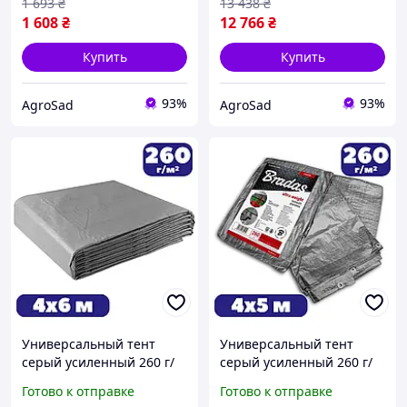
1 693
₴
13 438
₴
1 608
₴
12 766
₴
Купить
Купить
93%
93%
AgroSad
AgroSad
Универсальный тент
Универсальный тент
серый усиленный 260 г/
серый усиленный 260 г/
м² 4х6м полог
м² 4х5м полог
Готово к отправке
Готово к отправке
тарпаулиновый для
тарпаулиновый для