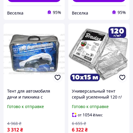
95%
95%
Веселка
Веселка
Тент для автомобиля
Универсальный тент
дачи и пикника с
серый усиленный 120 г/
подкладкой защита от
м² 10х15м полог
Готово к отправке
Готово к отправке
дождя снега UV 483x196
тарпаулиновый для
см FLAME
укрытия зерна и сена
1054
от
₴
/мес
универсальный
4 968
₴
6 655
₴
3 312
₴
6 322
₴