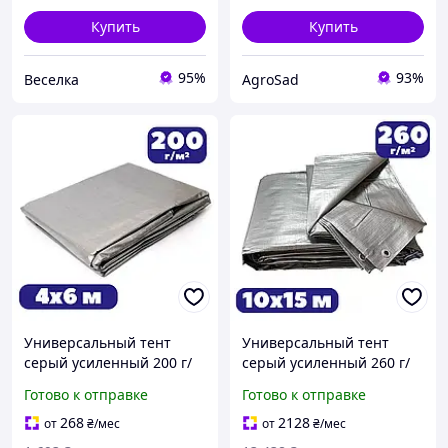
Купить
Купить
95%
93%
Веселка
AgroSad
Универсальный тент
Универсальный тент
серый усиленный 200 г/
серый усиленный 260 г/
м² 4х6м полог
м² 10х15м полог
Готово к отправке
Готово к отправке
тарпаулиновый для
тарпаулиновый для
укрытия зерна и сена
укрытия зерна и сена
268
2128
от
₴
/мес
от
₴
/мес
универсальный
универсальный