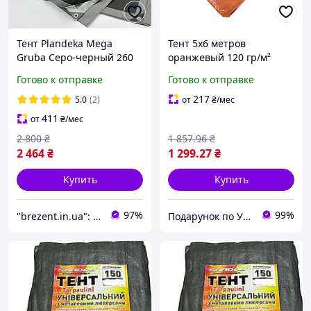
Тент Plandeka Mega
Тент 5х6 метров
Gruba Серо-черный 260
оранжевый 120 гр/м²
г/м² 5х8 м Брезент
водостойкий
Готово к отправке
Готово к отправке
водоотталкивающий
полипропиленовый для
Усиленный тент для
укрытия от дождя и
217
5.0
(2)
от
₴
/мес
накрытия сена
солнца
411
от
₴
/мес
2 800
₴
1 857
.96
₴
2 464
₴
1 299
.27
₴
Купить
Купить
97%
99%
"brezent.in.ua": Интернет-магазин тентов и укрывных материалов для защиты от дождя, снега и солнца
Подарунок по Українськи