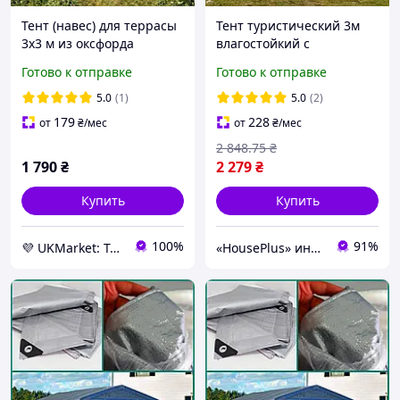
Тент (навес) для террасы
Тент туристический 3м
3х3 м из оксфорда
влагостойкий с
бежевый BritGarden. Тень
люверсами стойками
Готово к отправке
Готово к отправке
95%. Тент (навес) для
колышками, защитное
кафе и ресторана -
укрытие от дождя для
5.0
(1)
5.0
(2)
UKMarket-
кемпинга рыбалки
179
228
от
₴
/мес
от
₴
/мес
походов
2 848
.75
₴
1 790
₴
2 279
₴
Купить
Купить
100%
91%
💜 UKMarket: Товары для дома и сада: тенты, шторы, мягкие окна, мебель. Товары для спорта. Техника
«HousePlus» интернет-магазин товаров для туризма