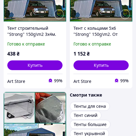
Тент строительный
Тент с кольцами 5х6
"Strong" 150g\m2 3х4м.
"Strong" 150g\m2. От
От снега, дождя и ветра,
снега, дождя и ветра,
Готово к отправке
Готово к отправке
ламинированный с
ламинированный для
кольцами. Полог.
сена. Полог.
438
₴
1 152
₴
Купить
Купить
99%
99%
Art Store
Art Store
Смотри также
Тенты для сена
Тент синий
Тенты большие
Тент укрывной