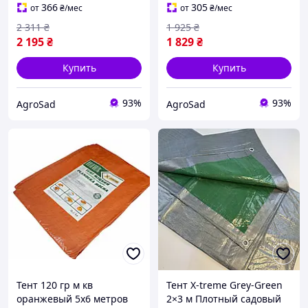
укрытия зерна и сена
укрытия зерна и сена
366
305
от
₴
/мес
от
₴
/мес
универсальный
универсальный
2 311
₴
1 925
₴
2 195
₴
1 829
₴
Купить
Купить
93%
93%
AgroSad
AgroSad
Тент 120 гр м кв
Тент X-treme Grey-Green
оранжевый 5х6 метров
2×3 м Плотный садовый