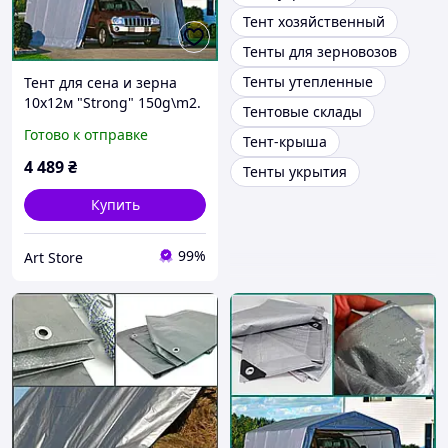
Тент хозяйственный
Тенты для зерновозов
Тенты утепленные
Тент для сена и зерна
10х12м "Strong" 150g\m2.
Тентовые склады
От снега, дождя и ветра,
Готово к отправке
Тент-крыша
ламинированный с
кольцами. Полог.
4 489
₴
Тенты укрытия
Купить
99%
Art Store