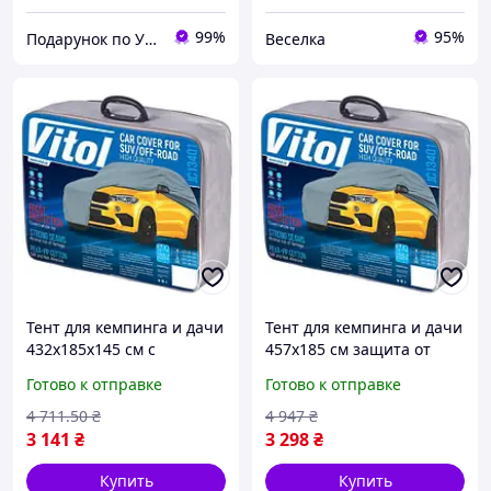
99%
95%
Подарунок по Українськи
Веселка
Тент для кемпинга и дачи
Тент для кемпинга и дачи
432х185х145 см с
457x185 см защита от
защитой от дождя ветра
дождя и солнца легкий
Готово к отправке
Готово к отправке
и солнца
прочный с подкладкой
водоотталкивающий
FLAME
4 711
.50
₴
4 947
₴
FLAME
3 141
₴
3 298
₴
Купить
Купить