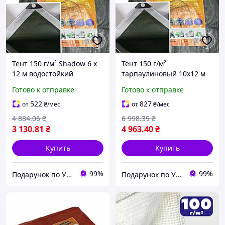
Тент 150 г/м² Shadow 6 х
Тент 150 г/м²
12 м водостойкий
тарпаулиновый 10х12 м
тарпаулин защитный для
водостойкий защитный
Готово к отправке
Готово к отправке
дачи укрытия от дождя и
для укрытия от дождя и
солнца
снега с люверсами
522
827
от
₴
/мес
от
₴
/мес
4 884
.06
₴
6 998
.39
₴
3 130
.81
₴
4 963
.40
₴
Купить
Купить
99%
99%
Подарунок по Українськи
Подарунок по Українськи