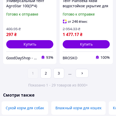
Универсальный тент
Тент Plandeka 4х8м
AgroStar 100(3*4)
водостойкое укрытие для
зеленый, надежный
защиты от дождя и снега
Готово к отправке
Готово к отправке
помощник для дачи.
с кольцами 120г м2
246
от
₴
/мес
400
.95
₴
2 954
.33
₴
297
₴
1 477
.17
₴
Купить
Купить
93%
100%
GoodDayShop - Онлайн магазин различных товаров
BROSKO
1
2
3
...
Показано 1 - 29 товаров из 8000+
Смотри также
Сухой корм для собак
Влажный корм для кошек
К