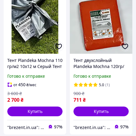
Тент Plandeka Mochnа 110
Тент двухслойный
гр/м2 10х12 м Серый Тент
Plandeka Mochnа 120гр/
для беседки Защитный
м2 5х6 м Оранжевый Тент
Готово к отправке
Готово к отправке
тент для сена и дров
для зерна и сена Тент
прямоугольный
450
от
₴
/мес
5.0
(1)
3 600
₴
900
₴
2 700
₴
711
₴
Купить
Купить
97%
97%
"brezent.in.ua": Интернет-магазин тентов и укрывных материалов для защиты от дождя, снега и солнца
"brezent.in.ua": Интернет-магазин тентов и укрывных материалов для защиты от дождя, снега и солнца