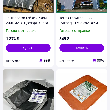
Тент влагостойкий 5х6м.
Тент строительный
200г/м2. От дождя, снега
"Strong" 150g\m2 3х5м.
и ветра,
От снега, дождя и ветра,
Готово к отправке
Готово к отправке
ламинированный с
ламинированный с
кольцами.
кольцами. Полог.
1 874
₴
545
₴
Купить
Купить
99%
99%
Art Store
Art Store