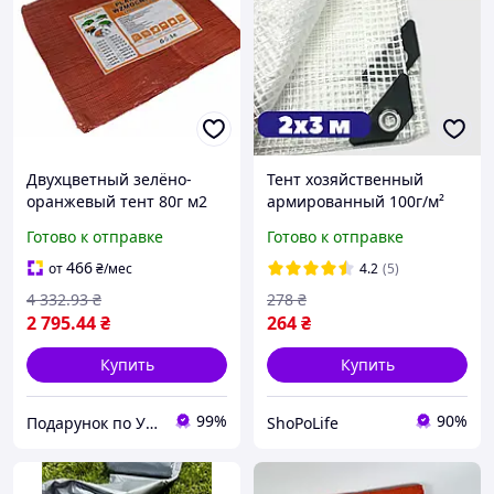
Двухцветный зелёно-
Тент хозяйственный
оранжевый тент 80г м2
армированный 100г/м²
10м 12м
2х3м усиленный для сена
Готово к отправке
Готово к отправке
полипропиленовый
с люверсами прозрачный
водостойкий для укрытия
водонепроницаемый
466
от
₴
/мес
4.2
(5)
от дождя и снега
4 332
.93
₴
278
₴
2 795
.44
₴
264
₴
Купить
Купить
99%
90%
Подарунок по Українськи
ShoPoLife