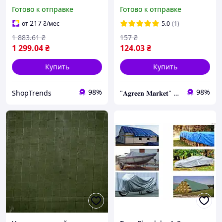
полипропиленовый
тент Тент для укрытия
Готово к отправке
Готово к отправке
водостойкий для беседки
сена
навеса укрытия от дождя
217
от
₴
/мес
5.0
(1)
и солнц
1 883
.61
₴
157
₴
1 299
.04
₴
124
.03
₴
Купить
Купить
98%
98%
ShopTrends
"𝐀𝐠𝐫𝐞𝐞𝐧 𝐌𝐚𝐫𝐤𝐞𝐭" – Выращивайте мечту, а мы позаботимся обо всем остальном!