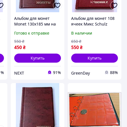
2
Альбом для монет
Альбом для монет 108
z
Monet 130х185 мм на
ячеек Микс Schulz
72 крупных ячеек
Темно-красный
Готово к отправке
В наличии
Темно-красный
(hub_rxssuz)
(hub_tyoyde)
550
₴
650
₴
450
₴
550
₴
Купить
Купить
1%
91%
88%
NEXT
GreenDay