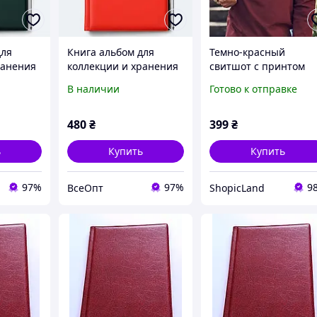
для
Книга альбом для
Темно-красный
ранения
коллекции и хранения
свитшот с принтом
т -
монет на 120 шт -
совы Гедвига из
В наличии
Готово к отправке
кий
нумизматический
коллекции H&M x Har
ок
альбом, подарок
Potter 110-116см
 Темно-
коллекционеру
480
₴
399
₴
Красный
ь
Купить
Купить
97%
97%
9
ВсеОпт
ShopicLand