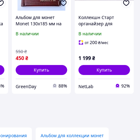
Альбом для монет
Коллекшн Старт
ка
Monet 130х185 мм на
органайзер для
72 крупных ячеек
нумизматики на 261
В наличии
В наличии
Темно-красный
отделение, 1T83036E7
(hub_tyoyde)
200
от
₴
/мес
550
₴
450
₴
1 199
₴
Купить
Купить
8%
88%
92%
GreenDay
NetLab
ионирования
Альбом для коллекции монет