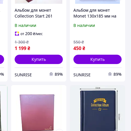
2
Альбом для монет
Альбом для монет
z
Collection Start 261
Monet 130х185 мм на
ячейка Темно-красный
72 крупных ячеек
В наличии
В наличии
(hub_zvu79i)
Темно-красный
(hub_tyoyde)
200
от
₴
/мес
1 300
₴
550
₴
1 199
₴
450
₴
Купить
Купить
9%
89%
89%
SUNRISE
SUNRISE