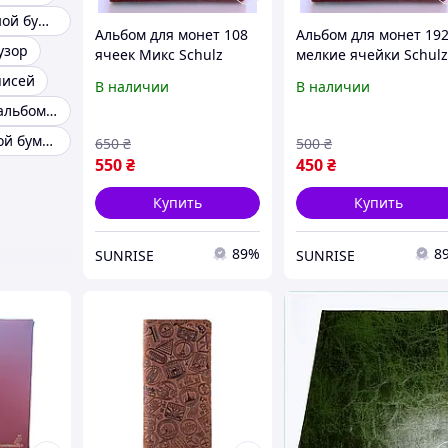
Альбом с плотной бумагой
Альбом для монет 108
Альбом для монет 19
узор
ячеек Микс Schulz
мелкие ячейки Schul
Темно-красный
Темно-красный
писей
В наличии
В наличии
(hub_rxssuz)
(hub_jykl4r)
Классический альбом для фотографий
Альбом с черной бумагой
650
₴
500
₴
550
₴
450
₴
Купить
Купить
89%
8
SUNRISE
SUNRISE