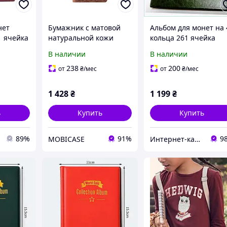
нет
Бумажник с матовой
Альбом для монет на 
1 ячейка
натуральной кожи
кольца 261 ячейка
й
темно рыжого цвета на
темно-зеленого цвета
В наличии
В наличии
14 карт, коллекция
23978PT33K
"Let's Go Travel"
238
200
от
₴
/мес
от
₴
/мес
1 428
₴
1 199
₴
ь
Купить
Купить
89%
91%
9
MOBICASE
Инте​рнет​-кат​алог ск​​идок "BAGSPACE"