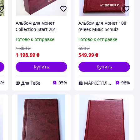
Альбом для монет
Альбом для монет 108
Collection Start 261
ячеек Микс Schulz
ячейка Темно-красный
Темно-красный
Готово к отправке
Готово к отправке
ry
(hub_zvu79i) D5-2026
(hub_rxssuz) D2-2026
1 300
₴
650
₴
1 198
.99
₴
549
.99
₴
Купить
Купить
8%
95%
96%
🎁 Для Тебе
🛍️ МАРКЕТПЛЕЙС DMD