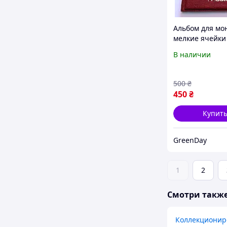
Альбом для мо
мелкие ячейки
Темно-красны
В наличии
(hub_jykl4r)
500
₴
450
₴
Купит
GreenDay
1
2
Смотри такж
Коллекционир