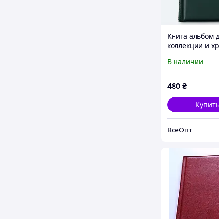
Книга альбом 
коллекции и х
монет на 120 ш
В наличии
нумизматичес
альбом, подар
коллекционеру
480
₴
зелёный
Купит
ВсеОпт