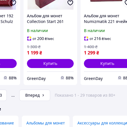
нет 192
Альбом для монет
Альбом для монет
 Schulz
Collection Start 261
Numizmatik 221 ячей
й
ячейка Темно-красный
Темно-красный
В наличии
В наличии
(hub_zvu79i)
(hub_9ocl8i)
200
216
от
₴
/мес
от
₴
/мес
1 300
₴
1 400
₴
1 199
₴
1 299
₴
ь
Купить
Купить
88%
88%
8
GreenDay
GreenDay
3
...
Вперед
Показано 1 - 29 товаров из 80+
е
ование
Альбомы для монет
Аксессуары для коллекц