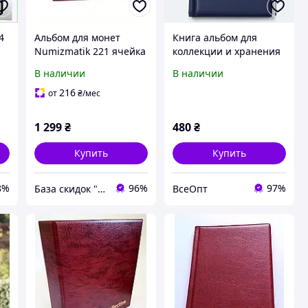
4
Альбом для монет
Книга альбом для
Numizmatik 221 ячейка
коллекции и хранения
,
Темно-красный
монет на 120 шт -
В наличии
В наличии
(hub_9ocl8i) 874B689H3
нумизматический
альбом, подарок
216
от
₴
/мес
коллекционеру Темно-
синий
1 299
₴
480
₴
Купить
Купить
8%
96%
97%
База скидок "ПромоКот"
ВсеОпт