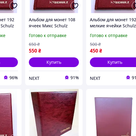
нет 192
Альбом для монет 108
Альбом для монет 19
 Schulz
ячеек Микс Schulz
мелкие ячейки Schul
й
Темно-красный
Темно-красный
вке
Готово к отправке
Готово к отправке
-2026
(hub_rxssuz)
(hub_jykl4r)
650
₴
500
₴
550
₴
450
₴
ь
Купить
Купить
96%
91%
9
NEXT
NEXT