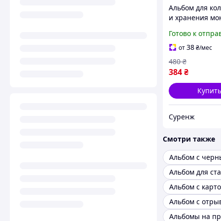
Альбом для ко
и хранения мо
World Collectio
Готово к отпра
штук темно-ч
38
от
₴
/мес
480
₴
384
₴
Купит
Суренж
Смотри также
Альбомы на п