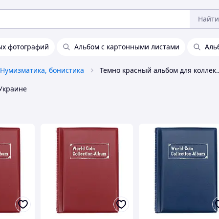
Найти
ых фотографий
Альбом с картонными листами
Аль
Нумизматика, бонистика
Темно красный альб
Украине