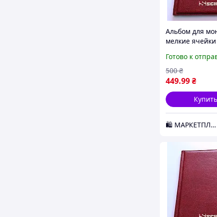
Альбом для мо
мелкие ячейки
Темно-красны
Готово к отпра
(hub_jykl4r) D2
500
₴
449
.99
₴
Купит
🛍️ МАРКЕТПЛЕЙС DMD