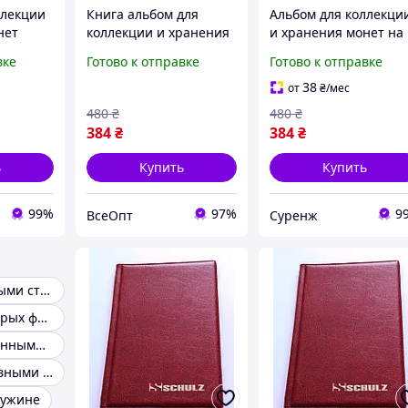
ллекции
Книга альбом для
Альбом для коллекци
нет
коллекции и хранения
и хранения монет на
n на 120
монет на 120 единиц
120 штук, темно-сини
вке
Готово к отправке
Готово к отправке
ерный
World Collection цвет
новый
темно красный
38
от
₴
/мес
480
₴
480
₴
384
₴
384
₴
ь
Купить
Купить
99%
97%
9
ВсеОпт
Суренж
Альбом с черными страницами
Альбом для старых фотографий
Альбом с картонными листами
Альбом с отрывными листами
ружине