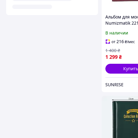
Альбом для мо
Numizmatik 22
Темно-красны
В наличии
(hub_9ocl8i)
216
от
₴
/мес
1 400
₴
1 299
₴
Купит
SUNRISE