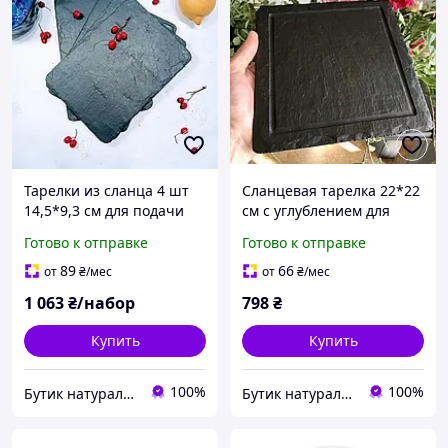
Тарелки из сланца 4 шт
Сланцевая тарелка 22*22
14,5*9,3 см для подачи
см с углублением для
подачи
Готово к отправке
Готово к отправке
89
66
от
₴
/мес
от
₴
/мес
1 063
₴/набор
798
₴
Купить
Купить
100%
100%
Бутик натурального сланца. Производитель сланцевой посуды в Украине
Бутик натурального сланца. Производитель сланцевой посуды в Украине