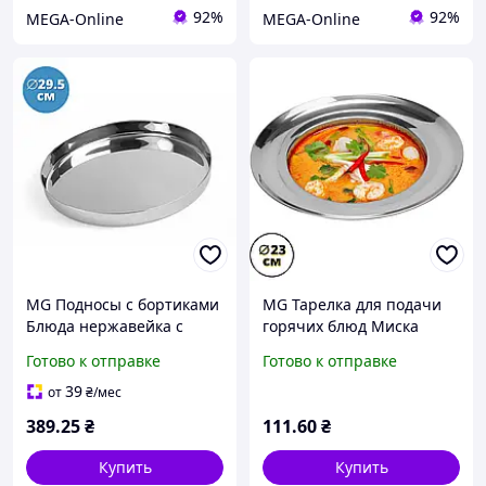
92%
92%
MEGA-Online
MEGA-Online
MG Подносы с бортиками
MG Тарелка для подачи
Блюда нержавейка с
горячих блюд Миска
высоким бортом 29.5 см
суповая нержавейка
Готово к отправке
Готово к отправке
Металлические тарелки
Тарелка для сервировки
для еды
из металла Посуда из
39
от
₴
/мес
389
.25
₴
111
.60
₴
Купить
Купить