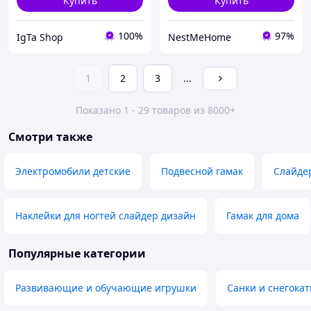
Купить
Купить
100%
97%
IgTa Shop
NestMeHome
1
2
3
...
Показано 1 - 29 товаров из 8000+
Смотри также
Электромобили детские
Подвесной гамак
Слайде
Наклейки для ногтей слайдер дизайн
Гамак для дома
Популярные категории
Развивающие и обучающие игрушки
Санки и снегока