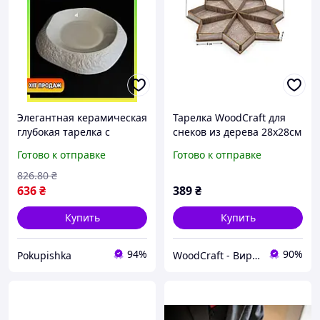
Элегантная керамическая
Тарелка WoodCraft для
глубокая тарелка с
снеков из дерева 28х28см
фактурным дизайном 29
Готово к отправке
Готово к отправке
см - идеальное решение
для стильной сервировки
826
.80
₴
блюд
636
₴
389
₴
Купить
Купить
94%
90%
Pokupishka
WoodCraft - Вироби з дерева