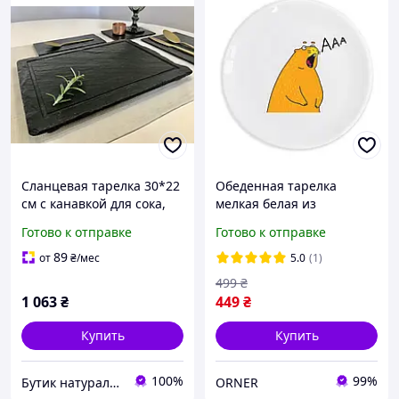
Сланцевая тарелка 30*22
Обеденная тарелка
см с канавкой для сока,
мелкая белая из
на дубовых ножках
стеклокерамики 25 см. с
Готово к отправке
Готово к отправке
принтом круглая «Сурок
ААА» / Тарелки для дома
89
от
₴
/мес
5.0
(1)
499
₴
1 063
₴
449
₴
Купить
Купить
100%
99%
Бутик натурального сланца. Производитель сланцевой посуды в Украине
ORNER