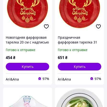
Новогодняя фарфоровая
Праздничная
тарелка 20 см с надписью
фарфоровая тарелка 31
Merry Christmas
см с надписью Merry
Готово к отправке
Готово к отправке
праздничная тарелка для
Christmas новогодняя
сервировки
посуда для сервировки
454
₴
651
₴
рождественского стола.
праздничного стола.
Купить
Купить
97%
97%
Ari&Ana
Ari&Ana