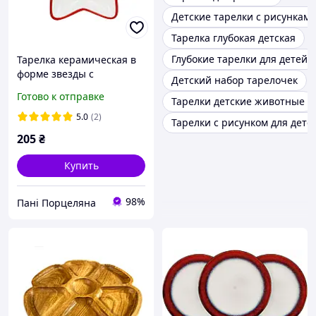
Детские тарелки с рисункам
Тарелка глубокая детская
Глубокие тарелки для детей
Тарелка керамическая в
форме звезды с
Детский набор тарелочек
объемным рисунком
Готово к отправке
Тарелки детские животные
Веселый гном, D21.5*2см
5.0
(2)
Тарелки с рисунком для дете
205
₴
Купить
98%
Пані Порцеляна