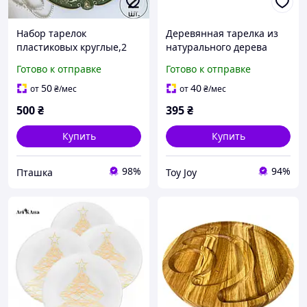
Набор тарелок
Деревянная тарелка из
пластиковых круглые,2
натурального дерева
шт подставные для
диаметр 25 см, высота 2
Готово к отправке
Готово к отправке
сервировки стола 33
см, тарелка для закусок
см,многоразовые,зелёны
50
40
от
₴
/мес
от
₴
/мес
е с золотистым узором
500
₴
395
₴
Купить
Купить
98%
94%
Пташка
Toy Joy