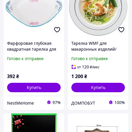
Фарфоровая глубокая
Тарелка WMF для
квадратная тарелка для
макаронных изделий/
детей 350 мл HP-15-16
суповые тарелки 25 см
Готово к отправке
Готово к отправке
(дизайн Michael
Michalsky) NEW&OVP
120
от
₴
/мес
392
₴
1 200
₴
Купить
Купить
97%
100%
NestMeHome
ДОМПОБУТ