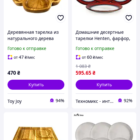
Деревянная тарелка из
Домашние десертные
натурального дерева
тарелки Henten, фарфор,
диаметр 30,5 см, высота 2
тарелка для торта из 4
Готово к отправке
Готово к отправке
см, тарелка для закусок
предметов, красочный
диаметр 20 см, плоская
47
60
от
₴
/мес
от
₴
/мес
1 083
₴
470
₴
595
.65
₴
Купить
Купить
94%
92%
Toy Joy
Техномикс - интернет - магазин качественной техники, электроники и других товаров для дома и работы