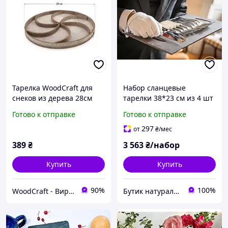
Тарелка WoodCraft для
Набор сланцевые
снеков из дерева 28см
тарелки 38*23 см из 4 шт
Модерн
Готово к отправке
Готово к отправке
297
от
₴
/мес
389
₴
3 563
₴/набор
Купить
Купить
90%
100%
WoodCraft - Вироби з дерева
Бутик натурального сланца. Производитель сланцевой посуды в Украине