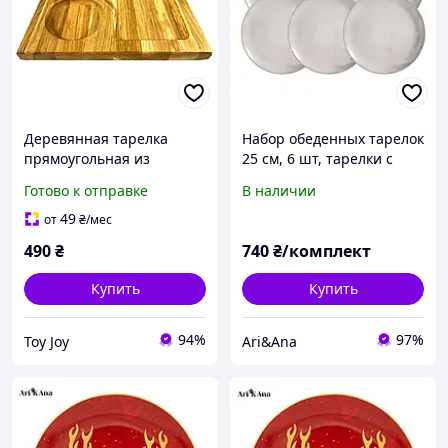
Деревянная тарелка
Набор обеденных тарелок
прямоугольная из
25 см, 6 шт, тарелки с
натурального дерева,
мраморным дизайном
Готово к отправке
В наличии
закусочная тарелка
айвори
25х25х2,5 см
49
от
₴
/мес
490
₴
740
₴/комплект
Купить
Купить
94%
97%
Toy Joy
Ari&Ana