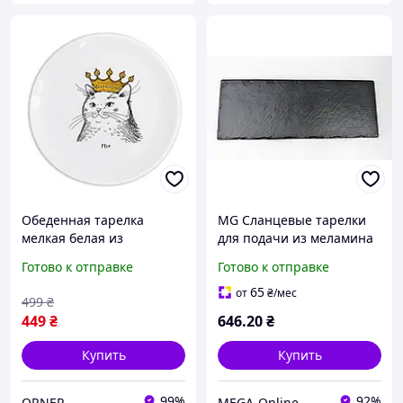
Обеденная тарелка
MG Сланцевые тарелки
мелкая белая из
для подачи из меламина
стеклокерамики 25 см. с
40*15*1.8 черное Блюда
Готово к отправке
Готово к отправке
рисунком круглая «Кошка
ГЕТА доски для суши
в короне» / Тарелки для
Доска для суши
65
от
₴
/мес
499
₴
дома
449
₴
646
.20
₴
Купить
Купить
99%
92%
ORNER
MEGA-Online