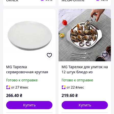
MG Тарелка
MG Тарелки для улиток на
сервировочная круглая
12 штук блюдо из
белая меламин
нержавеющей стали
Готово к отправке
Готово к отправке
небьющаяся 28 см Блюдо
Тарелки для красивой
для подачи суши Блюдо
подачи блюд
27
22
от
₴
/мес
от
₴
/мес
из меламина
266
.40
₴
219
.60
₴
Купить
Купить