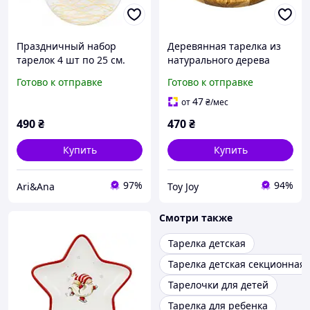
Праздничный набор
Деревянная тарелка из
тарелок 4 шт по 25 см.
натурального дерева
стеклянные тарелки с
диаметр 30 см, высота 2
Готово к отправке
Готово к отправке
новогодним дизайном
см, тарелка для закусок
для оформления
47
от
₴
/мес
новогоднего и
490
₴
470
₴
рождественского с
Купить
Купить
97%
94%
Ari&Ana
Toy Joy
Смотри также
Тарелка детская
Тарелка детская секционная
Тарелочки для детей
Тарелка для ребенка