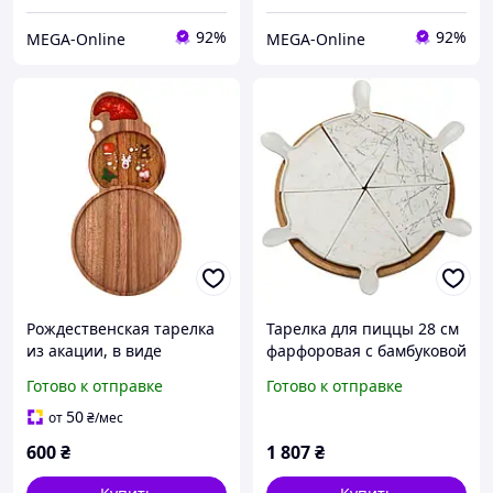
92%
92%
MEGA-Online
MEGA-Online
Рождественская тарелка
Тарелка для пиццы 28 см
из акации, в виде
фарфоровая с бамбуковой
снеговика, деревянная
вращающейся
Готово к отправке
Готово к отправке
тарелка для
подставкой, секционная
рождественской подачи
HP1213
50
от
₴
/мес
600
₴
1 807
₴