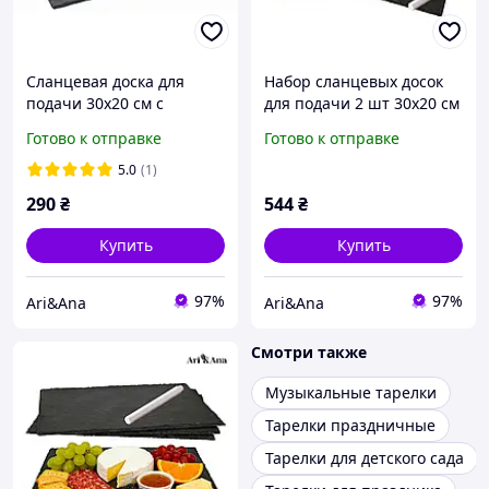
Сланцевая доска для
Набор сланцевых досок
подачи 30х20 см с
для подачи 2 шт 30х20 см
маркером для надписей |
с маркерами для
Готово к отправке
Готово к отправке
Сланцевое блюдо для
надписей | Сланцевые
сырной тарелки, суши,
блюда для сырной
5.0
(1)
роллов, мясных закусок,
тарелки, суши, роллов,
290
₴
544
₴
ст
мясных
Купить
Купить
97%
97%
Ari&Ana
Ari&Ana
Смотри также
Музыкальные тарелки
Тарелки праздничные
Тарелки для детского сада