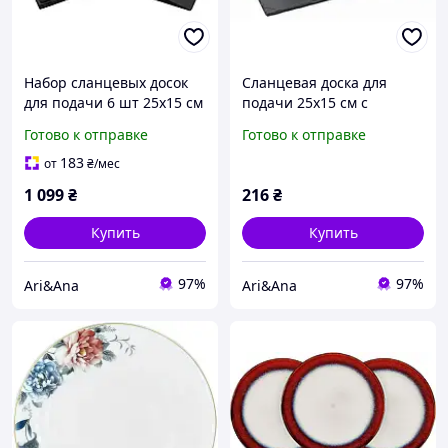
Набор сланцевых досок
Сланцевая доска для
для подачи 6 шт 25х15 см
подачи 25х15 см с
с маркерами для
маркером для надписей |
Готово к отправке
Готово к отправке
надписей | Сланцевые
Сланцевое блюдо для
блюда для сырной
сырной тарелки, суши,
183
от
₴
/мес
тарелки, суши, роллов,
роллов, мясных закусок,
1 099
₴
216
₴
мясных
ст
Купить
Купить
97%
97%
Ari&Ana
Ari&Ana