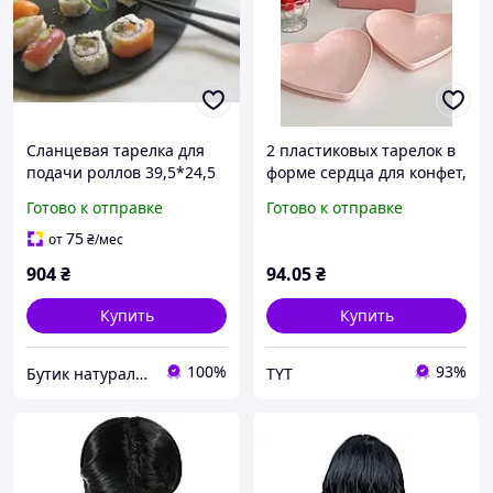
Сланцевая тарелка для
2 пластиковых тарелок в
подачи роллов 39,5*24,5
форме сердца для конфет,
см капля
фруктов, орехов, для
Готово к отправке
Готово к отправке
домашнего
использования и
75
от
₴
/мес
вечеринок
904
₴
94
.05
₴
Купить
Купить
100%
93%
Бутик натурального сланца. Производитель сланцевой посуды в Украине
TYT