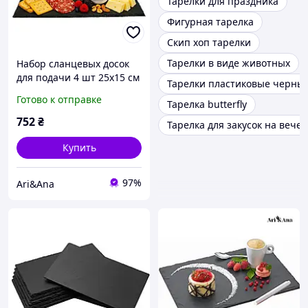
Тарелки для праздника
Фигурная тарелка
Скип хоп тарелки
Тарелки в виде животных
Набор сланцевых досок
для подачи 4 шт 25х15 см
Тарелки пластиковые черные
с маркерами для
Готово к отправке
Тарелка butterfly
надписей | Сланцевые
блюда для сырной
752
₴
Тарелка для закусок на вече
тарелки, суши, роллов,
мясных
Купить
97%
Ari&Ana