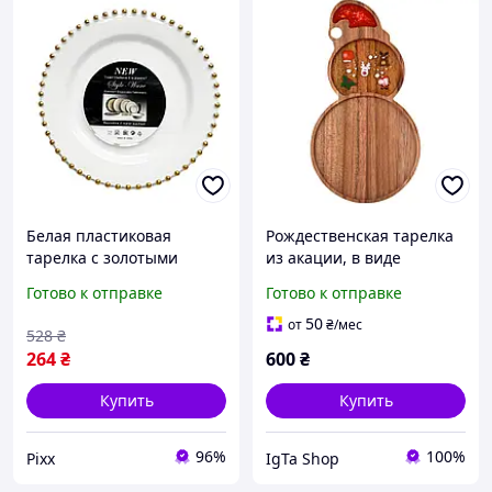
Белая пластиковая
Рождественская тарелка
тарелка с золотыми
из акации, в виде
бусинами по краю,
снеговика, деревянная
Готово к отправке
Готово к отправке
премиум сервировочная
тарелка для
тарелка с рельефным
рождественской подачи
50
от
₴
/мес
528
₴
краем для свадеб,
264
₴
600
₴
банкетов pix
Купить
Купить
96%
100%
Pixx
IgTa Shop