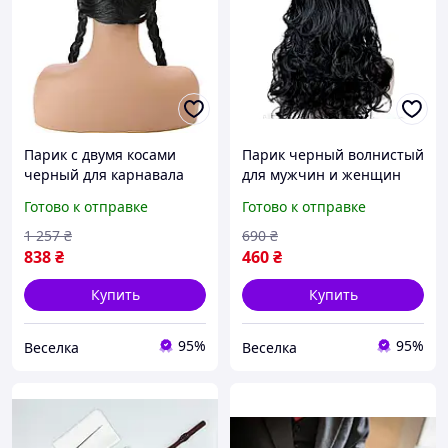
Парик с двумя косами
Парик черный волнистый
черный для карнавала
для мужчин и женщин
косплея и тематических
стильный аксессуар для
Готово к отправке
Готово к отправке
вечеринок 55 см FLAME
карнавала и
тематической вечеринки
1 257
₴
690
₴
FLAME
838
₴
460
₴
Купить
Купить
95%
95%
Веселка
Веселка