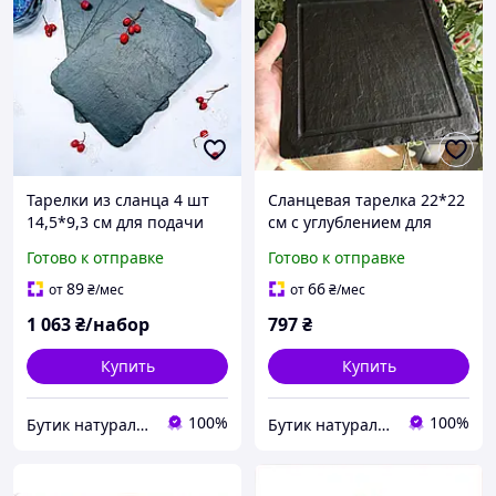
Тарелки из сланца 4 шт
Сланцевая тарелка 22*22
14,5*9,3 см для подачи
см с углублением для
подачи
Готово к отправке
Готово к отправке
89
66
от
₴
/мес
от
₴
/мес
1 063
₴/набор
797
₴
Купить
Купить
100%
100%
Бутик натурального сланца. Производитель сланцевой посуды в Украине
Бутик натурального сланца. Производитель сланцевой посуды в Украине