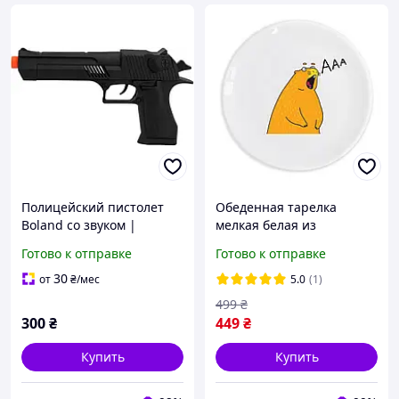
Полицейский пистолет
Обеденная тарелка
Boland со звуком |
мелкая белая из
Игрушечное оружие для
стеклокерамики 25 см. с
Готово к отправке
Готово к отправке
костюмов, карнавала,
принтом круглая «Сурок
тематической вечеринки
ААА» / Тарелки для дома
30
от
₴
/мес
5.0
(1)
и ролевых игр 23 см
499
₴
300
₴
449
₴
Купить
Купить