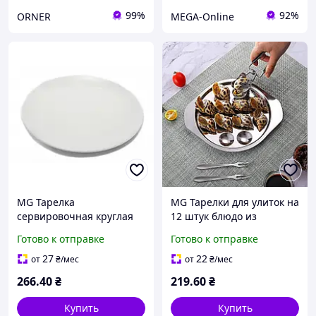
99%
92%
ORNER
MEGA-Online
MG Тарелка
MG Тарелки для улиток на
сервировочная круглая
12 штук блюдо из
белая меламин
нержавеющей стали
Готово к отправке
Готово к отправке
небьющаяся 28 см Блюдо
Тарелки для красивой
для подачи суши Блюдо
подачи блюд
27
22
от
₴
/мес
от
₴
/мес
из меламина
266
.40
₴
219
.60
₴
Купить
Купить