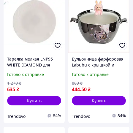
Тарелка мелкая LNP95
Бульонница фарфоровая
WHITE DIAMOND для
Labubu с крышкой и
сервировки стола
ручками 800 мл для детей
Готово к отправке
Готово к отправке
стильная посуда для
и тематических
домашних праздников и
вечеринок стильная
1 270
₴
889
₴
вечеринок
посуда
635
₴
444
.50
₴
Купить
Купить
84%
84%
Trendovo
Trendovo