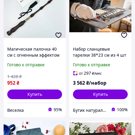
Магическая палочка 40
Набор сланцевые
см с огненным эффектом
тарелки 38*23 см из 4 шт
для косплея и
Модерн
Готово к отправке
Готово к отправке
тематических вечеринок
аксессуар для шоу FLAME
297
от
₴
/мес
1 428
₴
952
₴
3 562
₴/набор
Купить
Купить
95%
100%
Веселка
Бутик натурального сланца. Производитель сланцевой посуды в Украине