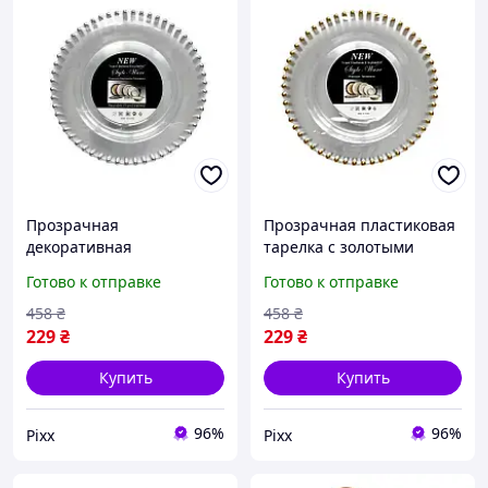
Прозрачная
Прозрачная пластиковая
декоративная
тарелка с золотыми
пластиковая тарелка с
бусинами по краю,
Готово к отправке
Готово к отправке
рельефным краем,
премиум сервировочная
премиум сервировочная
тарелка с эффектом
458
₴
458
₴
тарелка стеклянный
стекла для свадеб pix
229
₴
229
₴
эффект для свадеб pix
Купить
Купить
96%
96%
Pixx
Pixx