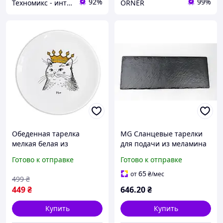
92%
99%
Техномикс - интернет - магазин качественной техники, электроники и других товаров для дома и работы
ORNER
Обеденная тарелка
MG Сланцевые тарелки
мелкая белая из
для подачи из меламина
стеклокерамики 25 см. с
40*15*1.8 черное Блюда
Готово к отправке
Готово к отправке
рисунком круглая «Кошка
ГЕТА доски для суши
в короне» / Тарелки для
Доска для суши
65
от
₴
/мес
499
₴
дома
449
₴
646
.20
₴
Купить
Купить