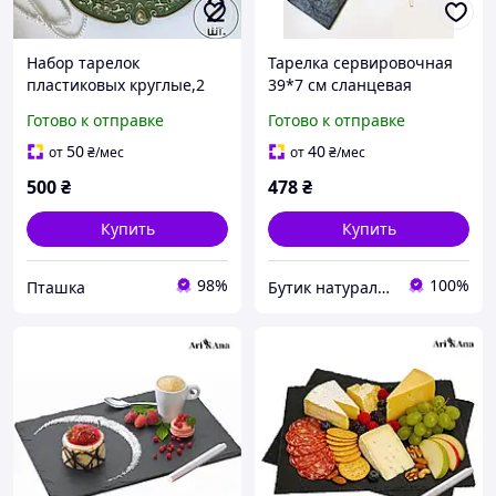
Набор тарелок
Тарелка сервировочная
пластиковых круглые,2
39*7 см сланцевая
шт подставные для
Модерн для подачи
Готово к отправке
Готово к отправке
сервировки стола 33
роллов
см,многоразовые,зелёны
50
40
от
₴
/мес
от
₴
/мес
е с золотистым узором
500
₴
478
₴
Купить
Купить
98%
100%
Пташка
Бутик натурального сланца. Производитель сланцевой посуды в Украине