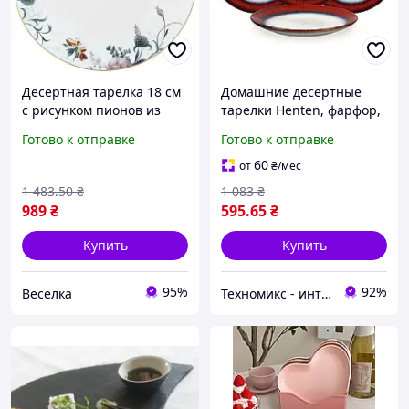
Десертная тарелка 18 см
Домашние десертные
с рисунком пионов из
тарелки Henten, фарфор,
стеклокерамики для
тарелка для торта из 4
Готово к отправке
Готово к отправке
закусок и десертов FLAME
предметов, красочный
диаметр 20 см, плоская
60
от
₴
/мес
1 483
.50
₴
1 083
₴
989
₴
595
.65
₴
Купить
Купить
95%
92%
Веселка
Техномикс - интернет - магазин качественной техники, электроники и других товаров для дома и работы