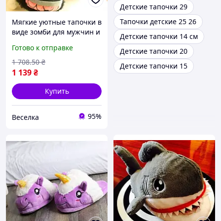
Детские тапочки 29
Тапочки детские 25 26
Мягкие уютные тапочки в
виде зомби для мужчин и
Детские тапочки 14 см
женщин размер 35-39
Готово к отправке
Детские тапочки 20
для домашнего
использования FLAME
1 708
.50
₴
Детские тапочки 15
1 139
₴
Купить
95%
Веселка