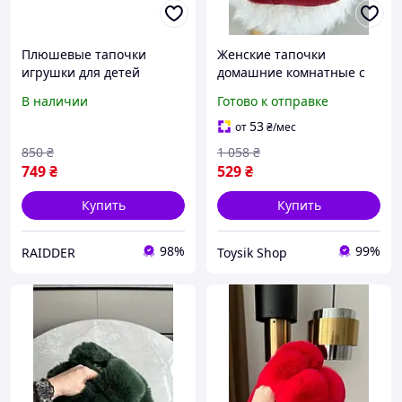
Плюшевые тапочки
Женские тапочки
игрушки для детей
домашние комнатные с
Плюшевые кигуруми
мехом пушистые для
В наличии
Готово к отправке
тапки мопс Размер 25-32
улицы дома бордовые
Бежевый (3113)
мягкие меховые
53
от
₴
/мес
шлепанцы тапки тапочки
850
₴
1 058
₴
37 размер
749
₴
529
₴
Купить
Купить
98%
99%
RAIDDER
Toysik Shop