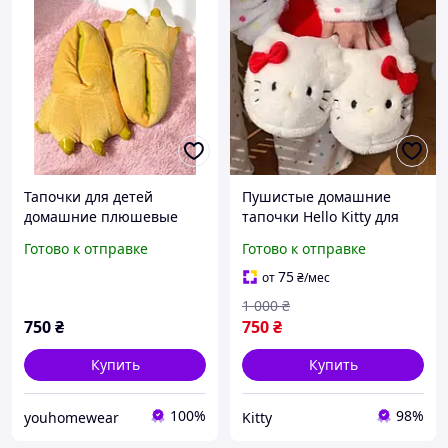
Тапочки для детей
Пушистые домашние
домашние плюшевые
тапочки Hello Kitty для
р.27-32 Лапки-царапки
девушек и парней, 35
Готово к отправке
Готово к отправке
желтые
размер (10302)
75
от
₴
/мес
1 000
₴
750
₴
750
₴
Купить
Купить
100%
98%
youhomewear
Kitty