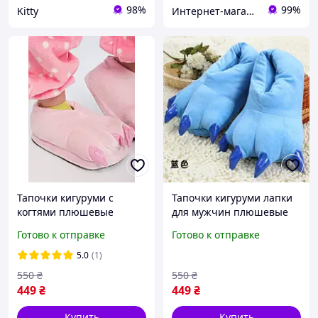
98%
99%
Kitty
Интернет-магазин «Сокровища Востока» — качественные товары из Японии и Кореи
Тапочки кигуруми с
Тапочки кигуруми лапки
когтями плюшевые
для мужчин плюшевые
домашние тапки для
домашние тапочки в
Готово к отправке
Готово к отправке
взрослых размер 39-45
размере 39-45 синий
розовый (3042)
(3050)
5.0
(1)
550
₴
550
₴
449
₴
449
₴
Купить
Купить