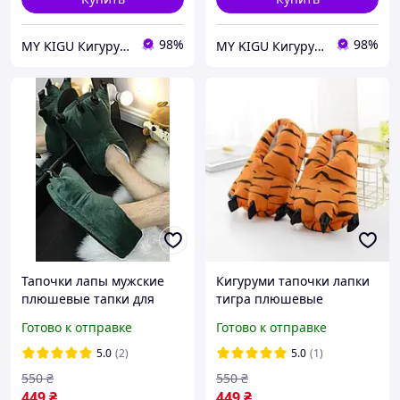
98%
98%
MY KIGU Кигуруми для всей семьи!
MY KIGU Кигуруми для всей семьи!
Тапочки лапы мужские
Кигуруми тапочки лапки
плюшевые тапки для
тигра плюшевые
дома в универсальном
домашние тапочки для
Готово к отправке
Готово к отправке
размере 39-45 зелёный
мужчин размер 39-45
(3046)
оранжевый (3052)
5.0
(2)
5.0
(1)
550
₴
550
₴
449
₴
449
₴