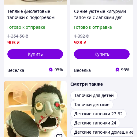
Теплые фиолетовые
Синие уютные кигуруми
тапочки с подогревом
тапочки с лапками для
USB для дома размер 37-
дома размер 37-41 из
Готово к отправке
Готово к отправке
38 уютные мягкие
мягкого плюша FLAME
комфортные FLAME
1 354
.50
₴
1 392
₴
903
₴
928
₴
Купить
Купить
95%
95%
Веселка
Веселка
Смотри также
Тапочки для детей
Тапочки детские
Детские тапочки 27-32
Детские тапочки 24
Детские тапочки домашние 