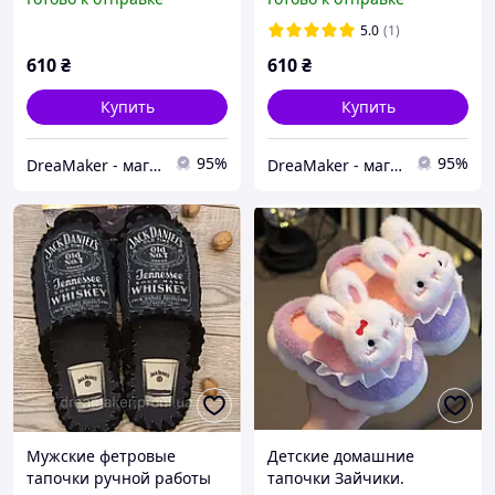
размеры 36-47, по
40-47, по стельке 26-32
стельке 23-32 см (VD-03-Б)
см, демисезонные
5.0
(1)
610
₴
610
₴
Купить
Купить
95%
95%
DreaMaker - магазин военных и других товаров
DreaMaker - магазин военных и других товаров
Мужские фетровые
Детские домашние
тапочки ручной работы
тапочки Зайчики.