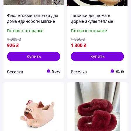
Фиолетовые тапочки для
Тапочки для дома в
дома единороги мягкие
форме акулы теплые
теплые универсальные
мягкие универсальные
Готово к отправке
Готово к отправке
размеры 35-40 стильный
для мужчин и женщин
комфортный аксессуар
размер 35-40 FLAME
1 389
₴
1 950
₴
FLAME
926
₴
1 300
₴
Купить
Купить
95%
95%
Веселка
Веселка