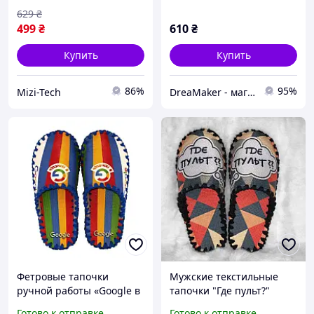
подошве для дома серо-
629
₴
белые
499
₴
610
₴
Купить
Купить
86%
95%
Mizi-Tech
DreaMaker - магазин военных и других товаров
Фетровые тапочки
Мужские текстильные
ручной работы «Google в
тапочки "Где пульт?"
помощь» Тапки Гугл
ручной работы, размеры
Готово к отправке
Готово к отправке