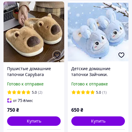
Пушистые домашние
Детские домашние
тапочки Capybara
тапочки Зайчики.
Капибара для парней и
Комнатные тапочки для
Готово к отправке
Готово к отправке
девушек, 35 размер
детей 28 размер (18 см)
(10425)
5.0
(2)
5.0
(1)
75
от
₴
/мес
750
₴
650
₴
Купить
Купить