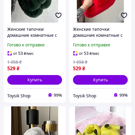
Женские тапочки
Женские тапочки
домашние комнатные с
домашние комнатные с
мехом пушистые для
мехом пушистые для
Готово к отправке
Готово к отправке
улицы дома темно
улицы дома красные
зеленые мягкие меховые
мягкие меховые
53
53
от
₴
/мес
от
₴
/мес
шлепанцы тапки тапочки
шлепанцы тапки тапочки
1 058
₴
1 058
₴
37 размер
37 размер
529
₴
529
₴
Купить
Купить
99%
99%
Toysik Shop
Toysik Shop