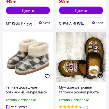
449
₴
569
₴
Купить
Купить
98%
99%
MY KIGU Кигуруми для всей семьи!
СТРАНА ИГРУШЕК
Теплые домашние
Мужские фетровые
ботинки из натуральной
тапочки ручной работы
шерсти размер 42-45
«Chivas Regal» (виски
Готово к отправке
Готово к отправке
чуни бурки сапожки
Чивас Ригал), размеры
тапки на замшевой
40-47, 26-32 см (VD-055-Б)
50
от
₴
/мес
5.0
(1)