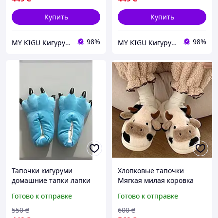
Купить
Купить
98%
98%
MY KIGU Кигуруми для всей семьи!
MY KIGU Кигуруми для всей семьи!
Тапочки кигуруми
Хлопковые тапочки
домашние тапки лапки
Мягкая милая коровка
плюшевые с когтями для
Женские домашние
Готово к отправке
Готово к отправке
мужчин размер 39-45
теплые тапочки 34-35
бирюзовый (3051)
(наш размер 31-32)
550
₴
600
₴