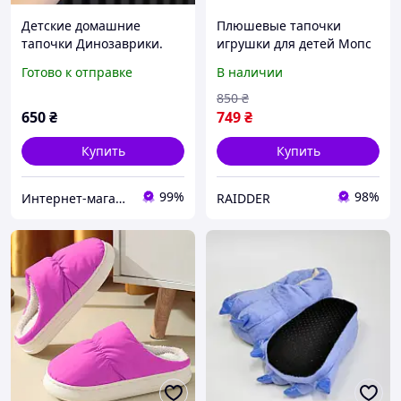
Детские домашние
Плюшевые тапочки
тапочки Динозаврики.
игрушки для детей Мопс
Комнатные тапочки для
мягкие кигуруми тапки с
Готово к отправке
В наличии
детей размер 32 (20,5 см
собачкой Размер 25-32
стелька)
Бежевый (3113)
850
₴
650
₴
749
₴
Купить
Купить
99%
98%
Интернет-магазин «Сокровища Востока» — качественные товары из Японии и Кореи
RAIDDER