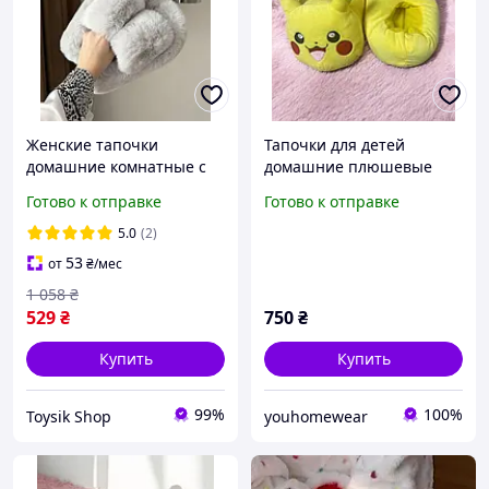
Женские тапочки
Тапочки для детей
домашние комнатные с
домашние плюшевые
мехом пушистые для
р.27-32 Пикачу желтые
Готово к отправке
Готово к отправке
улицы дома светло серые
мягкие меховые
5.0
(2)
шлепанцы тапки тапочки
53
от
₴
/мес
37 размер
1 058
₴
529
₴
750
₴
Купить
Купить
99%
100%
Toysik Shop
youhomewear