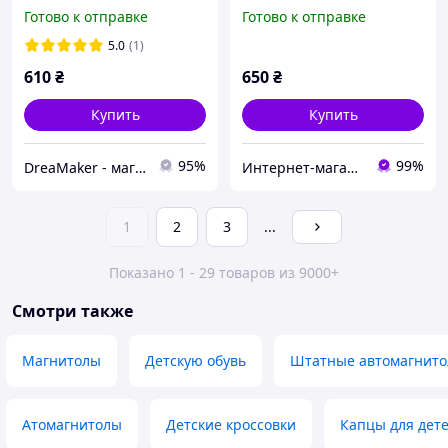
«Jack Daniels» Джек
Домашние тапочки для
Готово к отправке
Готово к отправке
Дениелс размеры 40-47
детей 37р (23,5 см
по стельке 26-32 см (VD-
стелька)
5.0
(1)
015)
610
₴
650
₴
Купить
Купить
95%
99%
DreaMaker - магазин военных и других товаров
Интернет-магазин «Сокровища Востока» — качественные товары из Японии и Кореи
1
2
3
...
Показано 1 - 29 товаров из 9000+
Смотри также
Магнитолы
Детскую обувь
Штатные автомагнит
Атомагнитолы
Детские кроссовки
Капцы для дете